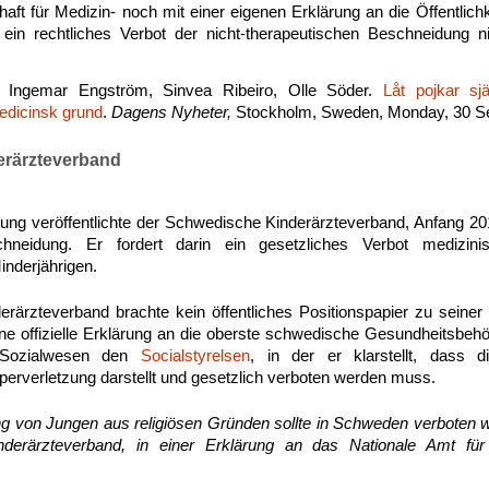
ft für Medizin- noch mit einer eigenen Erklärung an die Öffentlichke
ein rechtliches Verbot der nicht-therapeutischen Beschneidung nic
, Ingemar Engström, Sinvea Ribeiro, Olle Söder.
Låt pojkar s
edicinsk grund
.
Dagens Nyheter,
Stockholm, Sweden, Monday, 30 S
erärzteverband
ung veröffentlichte der Schwedische Kinderärzteverband, Anfang 2
neidung. Er fordert darin ein gesetzliches Verbot medizini
nderjährigen.
rärzteverband brachte kein öffentliches Positionspapier zu seiner
ine offizielle Erklärung an die oberste schwedische Gesundheitsbeh
 Sozialwesen den
Socialstyrelsen
, in der er klarstellt, dass di
erverletzung darstellt und gesetzlich verboten werden muss.
g von Jungen aus religiösen Gründen sollte in Schweden verboten we
derärzteverband, in einer Erklärung an das Nationale Amt fü