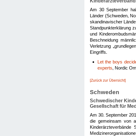
Kinderärzteverband
Am 30 September habe
Länder (Schweden, Nor
skandinavischer Lände
Standpunkterklärung zu
und Kinderombudsmänn
Beschneidung männlic
Verletzung „grundlege
Eingriffs.
Let the boys decid
experts
, Nordic Om
[Zurück zur Übersicht]
Schweden
Schwedischer Kinde
Gesellschaft für Med
Am 30. September 2013
die gemeinsam von al
Kinderärzteverbände 
Medizinerorganisation