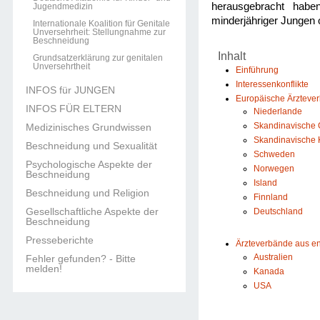
herausgebracht haben
Jugendmedizin
minderjähriger Jungen
Internationale Koalition für Genitale
Unversehrheit: Stellungnahme zur
Beschneidung
Inhalt
Grundsatzerklärung zur genitalen
Unversehrtheit
Einführung
Interessenkonflikte
INFOS für JUNGEN
Europäische Ärzteve
INFOS FÜR ELTERN
Niederlande
Skandinavische G
Medizinisches Grundwissen
Skandinavische 
Beschneidung und Sexualität
Schweden
Psychologische Aspekte der
Norwegen
Beschneidung
Island
Beschneidung und Religion
Finnland
Gesellschaftliche Aspekte der
Deutschland
Beschneidung
Presseberichte
Ärzteverbände aus e
Australien
Fehler gefunden? - Bitte
melden!
Kanada
USA