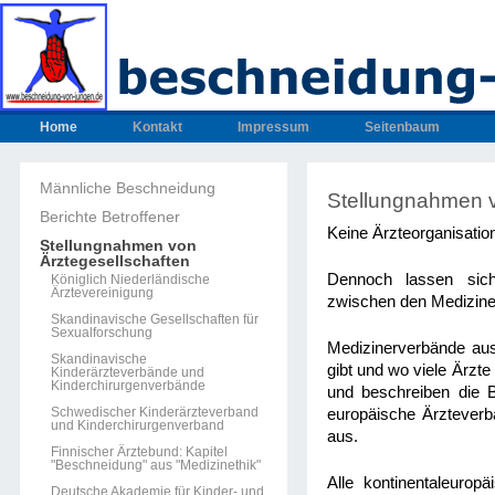
Home
Kontakt
Impressum
Seitenbaum
Männliche Beschneidung
Stellungnahmen 
Berichte Betroffener
Keine Ärzteorganisatio
Stellungnahmen von
Ärztegesellschaften
Dennoch lassen sich
Königlich Niederländische
Ärztevereinigung
zwischen den Medizine
Skandinavische Gesellschaften für
Sexualforschung
Medizinerverbände aus
Skandinavische
gibt und wo viele Ärzt
Kinderärzteverbände und
Kinderchirurgenverbände
und beschreiben die 
Schwedischer Kinderärzteverband
europäische Ärzteverb
und Kinderchirurgenverband
aus.
Finnischer Ärztebund: Kapitel
"Beschneidung" aus "Medizinethik"
Alle kontinentaleuro
Deutsche Akademie für Kinder- und