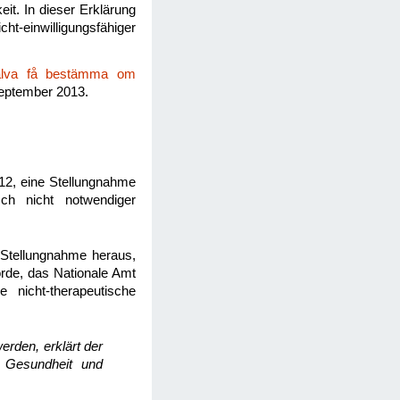
it. In dieser Erklärung
ht-einwilligungsfähiger
jälva få bestämma om
eptember 2013.
012, eine Stellungnahme
sch nicht notwendiger
 Stellungnahme heraus,
örde, das Nationale Amt
e nicht-therapeutische
rden, erklärt der
r Gesundheit und