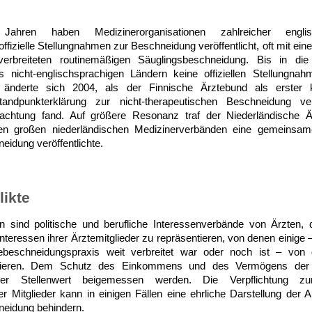
hren haben Medizinerorganisationen zahlreicher englis
ffizielle Stellungnahmen zur Beschneidung veröffentlicht, oft mit ei
erbreiteten routinemäßigen Säuglingsbeschneidung. Bis in d
 nicht-englischsprachigen Ländern keine offiziellen Stellungn
 änderte sich 2004, als der Finnische Ärztebund als erster ko
andpunkterklärung zur nicht-therapeutischen Beschneidung verö
eachtung fand. Auf größere Resonanz traf der Niederländische 
 großen niederländischen Medizinerverbänden eine gemeinsame
eidung veröffentlichte.
likte
n sind politische und berufliche Interessenverbände von Ärzten, d
Interessen ihrer Ärztemitglieder zu repräsentieren, von denen einige
ebeschneidungspraxis weit verbreitet war oder noch ist – von
itieren. Dem Schutz des Einkommens und des Vermögens der M
er Stellenwert beigemessen werden. Die Verpflichtung 
er Mitglieder kann in einigen Fällen eine ehrliche Darstellung der 
neidung behindern.