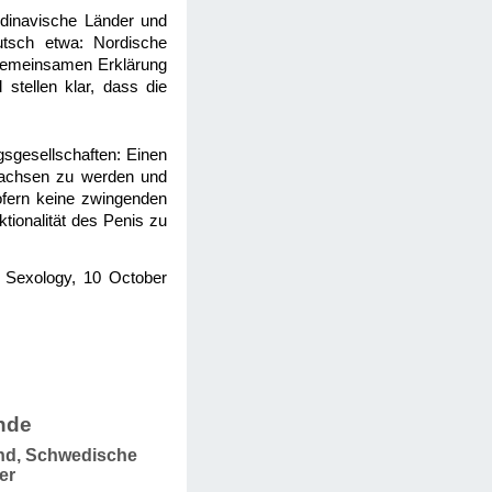
ndinavische Länder und
utsch etwa: Nordische
 gemeinsamen Erklärung
stellen klar, dass die
gsgesellschaften: Einen
wachsen zu werden und
ofern keine zwingenden
tionalität des Penis zu
al Sexology, 10 October
nde
and, Schwedische
er