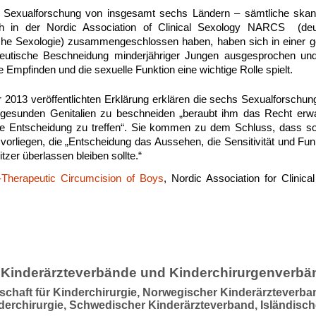
r Sexualforschung von insgesamt sechs Ländern – sämtliche ska
h in der Nordic Association of Clinical Sexology NARCS (de
ische Sexologie) zusammengeschlossen haben, haben sich in einer
peutische Beschneidung minderjähriger Jungen ausgesprochen und 
e Empfinden und die sexuelle Funktion eine wichtige Rolle spielt.
r 2013 veröffentlichten Erklärung erklären die sechs Sexualforschun
 gesunden Genitalien zu beschneiden „beraubt ihm das Recht er
rte Entscheidung zu treffen“. Sie kommen zu dem Schluss, dass s
orliegen, die „Entscheidung das Aussehen, die Sensitivität und Funk
zer überlassen bleiben sollte.“
Therapeutic Circumcision of Boys
, Nordic Association for Clinic
 Kinderärzteverbände und Kinderchirurgenverbä
schaft für Kinderchirurgie, Norwegischer Kinderärzteverb
nderchirurgie, Schwedischer Kinderärzteverband, Isländisch