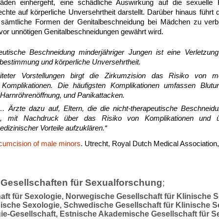
den einhergeht, eine schädliche Auswirkung auf die sexuelle 
chte auf körperliche Unversehrtheit darstellt. Darüber hinaus führt
t, sämtliche Formen der Genitalbeschneidung bei Mädchen zu ver
vor unnötigen Genitalbeschneidungen gewährt wird.
peutische Beschneidung minderjähriger Jungen ist eine Verletzu
tbestimmung und körperliche Unversehrtheit.
iteter Vorstellungen birgt die Zirkumzision das Risiko von m
 Komplikationen. Die häufigsten Komplikationen umfassen Blutung
Harnröhrenöffnung, und Panikattacken.
Ärzte dazu auf, Eltern, die die nicht-therapeutische Beschneidu
, mit Nachdruck über das Risiko von Komplikationen und 
izinischer Vorteile aufzuklären.“
rcumcision of male minors
. Utrecht, Royal Dutch Medical Association
Gesellschaften für Sexualforschung
;
aft für Sexologie, Norwegische Gesellschaft für Klinische 
inische Sexologie, Schwedische Gesellschaft für Klinische S
ie-Gesellschaft, Estnische Akademische Gesellschaft für S