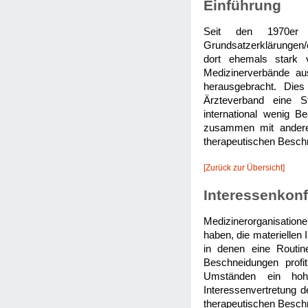
Einführung
Seit den 1970er Ja
Grundsatzerklärungen/o
dort ehemals stark v
Medizinerverbände aus
herausgebracht. Dies
Ärzteverband eine St
international wenig B
zusammen mit anderen
therapeutischen Beschn
[Zurück zur Übersicht]
Interessenkonf
Medizinerorganisatione
haben, die materiellen 
in denen eine Routin
Beschneidungen prof
Umständen ein hoh
Interessenvertretung d
therapeutischen Besch