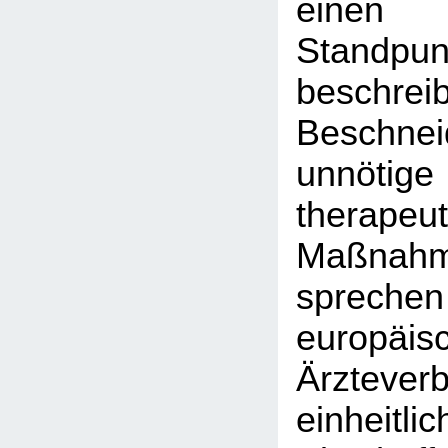
einen
Stand
besch
Beschn
unnötig
therapeut
Maßnah
sprec
europäis
Ärztever
einheit