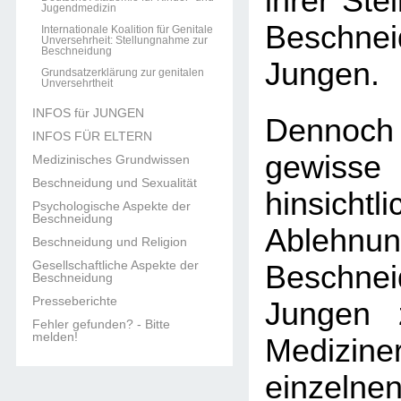
ihrer Ste
Jugendmedizin
Beschn
Internationale Koalition für Genitale
Unversehrheit: Stellungnahme zur
Beschneidung
Jungen.
Grundsatzerklärung zur genitalen
Unversehrtheit
INFOS für JUNGEN
Dennoch
INFOS FÜR ELTERN
gewisse
Medizinisches Grundwissen
Beschneidung und Sexualität
hinsic
Psychologische Aspekte der
Beschneidung
Ableh
Beschneidung und Religion
Gesellschaftliche Aspekte der
Beschn
Beschneidung
Presseberichte
Jungen 
Fehler gefunden? - Bitte
melden!
Medizine
einzel