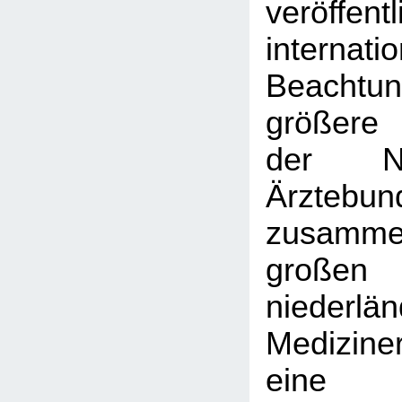
veröffent
interna
Beachtu
größere 
der Nie
Ärztebun
zusamme
großen
niederlä
Medizine
eine 