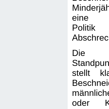
Minderj
eine k
Poli
Abschrec
Die
Standpun
stellt k
Beschnei
männlic
oder K