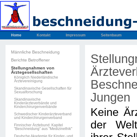
Home
Kontakt
Impressum
Seitenbaum
Männliche Beschneidung
Stellun
Berichte Betroffener
Ärzteve
Stellungnahmen von
Ärztegesellschaften
Königlich Niederländische
Beschne
Ärztevereinigung
Skandinavische Gesellschaften für
Sexualforschung
Jungen
Skandinavische
Kinderärzteverbände und
Kinderchirurgenverbände
Keine Ärz
Schwedischer Kinderärzteverband
und Kinderchirurgenverband
der Welt
Finnischer Ärztebund: Kapitel
"Beschneidung" aus "Medizinethik"
Deutsche Akademie für Kinder- und