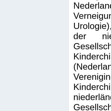
Nederlan
Verne
Urologie)
der nie
Gesell
Kinderchi
(Nederla
Veren
Kinderch
niederlä
Gesell