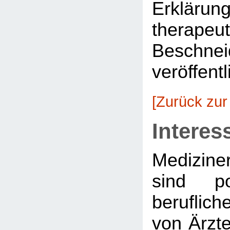
Erkläru
therapeu
Beschnei
veröffentl
[Zurück zur
Interes
Medizine
sind po
beruflich
von Ärzte