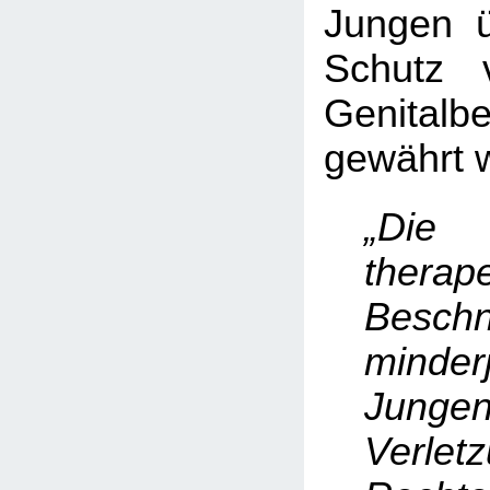
Jungen ü
Schutz 
Genitalb
gewährt w
„Die
therap
Beschn
minderj
Junge
Verle