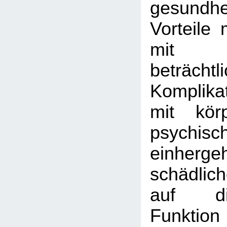
gesundhei
Vorteile 
mit
beträchtl
Komplika
mit kör
psychis
einher
schädlic
auf di
Funktion