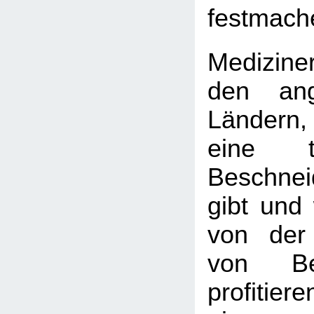
festmach
Medizine
den ang
Ländern
eine tie
Beschnei
gibt und 
von der
von Bes
profitie