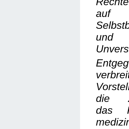
Rechte
auf
Selbst
und k
Unverse
Entge
verbrei
Vorste
die Z
das R
medizi