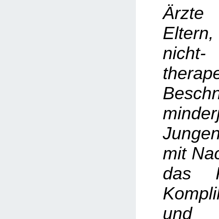
Ärzte
Elter
nicht-
therap
Beschn
minderj
Junge
mit Na
das R
Kompli
und 