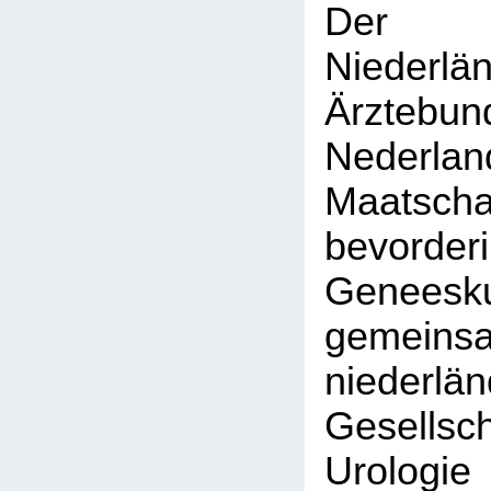
Der K
Niederlä
Ärztebun
Nederlan
Maatsc
bevor
Geneesku
gemein
niederlä
Gesell
Urol