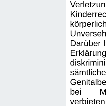
Verle
Kinder
körperlic
Unversehr
Darüber h
Erklärun
diskrim
sämtlic
Genitalb
bei M
verbiet