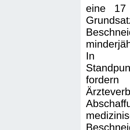
eine 17
Grundsat
Beschnei
minderjä
In 
Standpun
ford
Ärztev
Absch
medizini
Beschn