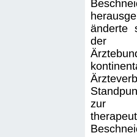
Beschnei
herausg
änderte 
der F
Ärztebu
kontinent
Ärztev
Standpun
zur
therapeu
Beschnei