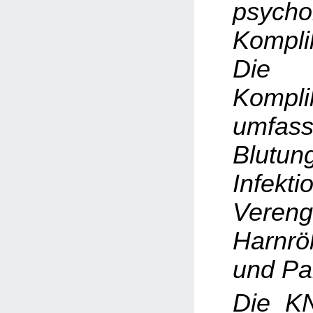
psycho
Kompli
Die h
Kompli
umfas
Blutun
Infekti
Veren
Harnrö
und Pa
Die K