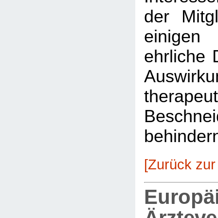
der Mitg
einigen
ehrliche 
Auswirkun
therapeu
Beschnei
behinder
[Zurück zur
Europä
Ärztev