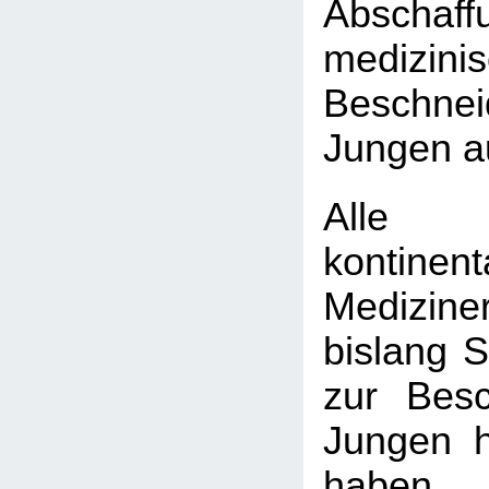
Absch
medizini
Beschn
Jungen a
Alle
kontinen
Medizine
bislang 
zur Bes
Jungen h
haben, 