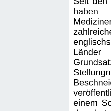
Seit den
haben
Medizine
zahlreich
englischs
Länder
Grundsatz
Stellun
Beschnei
veröffent
einem Sc