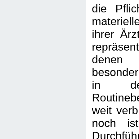
die Pfli
materiel
ihrer Ärz
repräse
denen
besonder
in de
Routineb
weit verb
noch is
Durchf