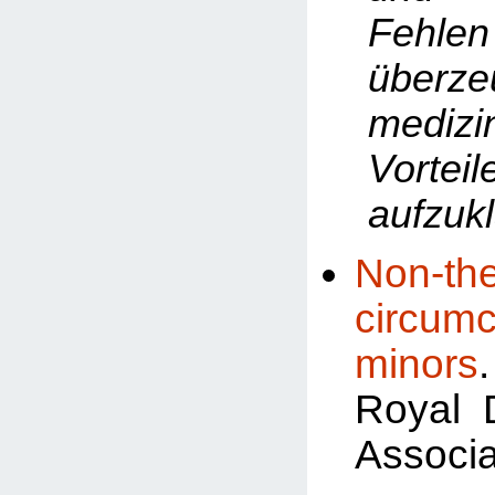
Fehlen
überze
medizi
Vorteil
aufzukl
Non-the
circum
minors
Royal 
Associa