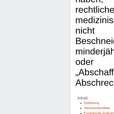
rechtlic
medizini
nicht 
Beschnei
minderjä
ode
„Abscha
Abschrec
Inhalt
Einführung
Interessenkonflikte
Europäische Ärzteve