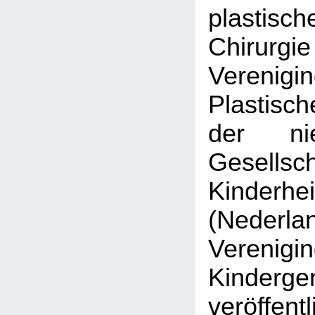
plastisch
Chirurgi
Veren
Plastisc
der nie
Gesell
Kinderhe
(Nederla
Veren
Kinderge
veröffen