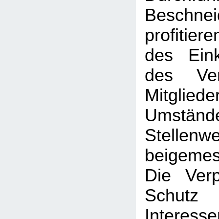
Beschne
profitier
des Ein
des Ve
Mitglied
Umständ
Stellenwe
beigeme
Die Verp
Schut
Interesse