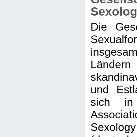
Sexolog
Die Gese
Sexualf
insge
Ländern
skandina
und Est
sich in
Associati
Sexol