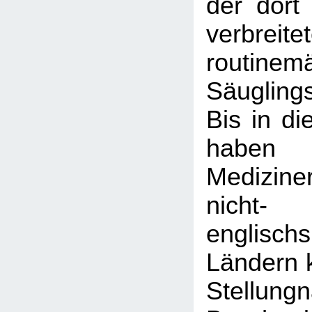
der dort
verbreite
routinem
Säugling
Bis in di
haben
Medizine
nicht-
englisch
Ländern k
Stellun