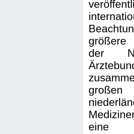
veröffent
interna
Beachtu
größere 
der Nie
Ärztebun
zusamme
großen
niederlä
Medizine
eine 