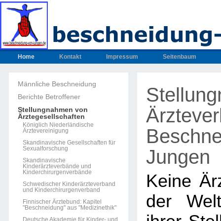
Home
Kontakt
Impressum
Seitenbaum
Männliche Beschneidung
Stellun
Berichte Betroffener
Ärzteve
Stellungnahmen von
Ärztegesellschaften
Königlich Niederländische
Beschne
Ärztevereinigung
Skandinavische Gesellschaften für
Sexualforschung
Jungen
Skandinavische
Kinderärzteverbände und
Kinderchirurgenverbände
Keine Ärz
Schwedischer Kinderärzteverband
und Kinderchirurgenverband
der Welt
Finnischer Ärztebund: Kapitel
"Beschneidung" aus "Medizinethik"
Deutsche Akademie für Kinder- und