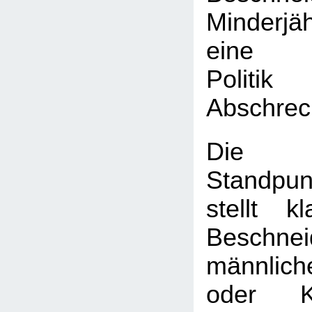
Minderj
eine k
Poli
Abschrec
Die
Standpun
stellt k
Beschnei
männlic
oder K