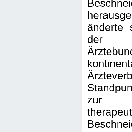
Beschnei
herausg
änderte 
der F
Ärztebu
kontinent
Ärztev
Standpun
zur
therapeu
Beschnei