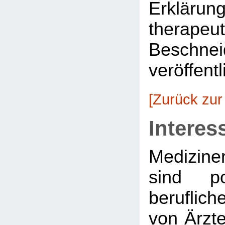
Erkläru
therapeu
Beschnei
veröffentl
[Zurück zur
Interes
Medizine
sind po
beruflich
von Ärzte