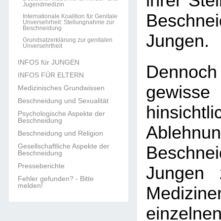
ihrer Ste
Jugendmedizin
Beschn
Internationale Koalition für Genitale
Unversehrheit: Stellungnahme zur
Beschneidung
Jungen.
Grundsatzerklärung zur genitalen
Unversehrtheit
INFOS für JUNGEN
Dennoch
INFOS FÜR ELTERN
gewisse
Medizinisches Grundwissen
Beschneidung und Sexualität
hinsic
Psychologische Aspekte der
Beschneidung
Ableh
Beschneidung und Religion
Gesellschaftliche Aspekte der
Beschn
Beschneidung
Presseberichte
Jungen 
Fehler gefunden? - Bitte
melden!
Medizine
einzel