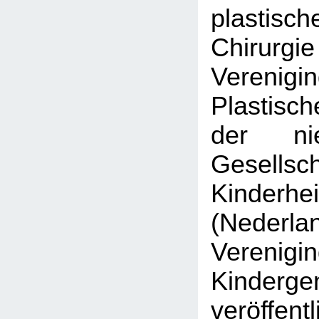
plastisch
Chirurgi
Veren
Plastisc
der nie
Gesell
Kinderhe
(Nederla
Veren
Kinderge
veröffen