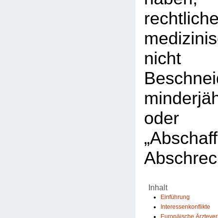
rechtlic
medizini
nicht 
Beschnei
minderjä
ode
„Abscha
Abschrec
Inhalt
Einführung
Interessenkonflikte
Europäische Ärzteve