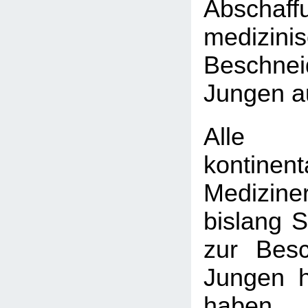
Absch
medizini
Beschn
Jungen a
Alle
kontinen
Medizine
bislang 
zur Bes
Jungen h
haben, 