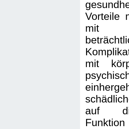
gesundhei
Vorteile 
mit
beträchtl
Komplika
mit kör
psychis
einher
schädlic
auf di
Funktion