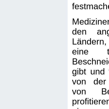
festmach
Medizine
den ang
Ländern
eine tie
Beschnei
gibt und 
von der
von Bes
profitie