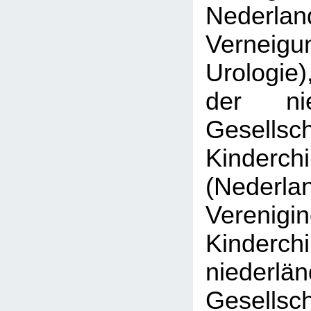
Nederlan
Verne
Urologie)
der nie
Gesell
Kinderchi
(Nederla
Veren
Kinderch
niederlä
Gesell