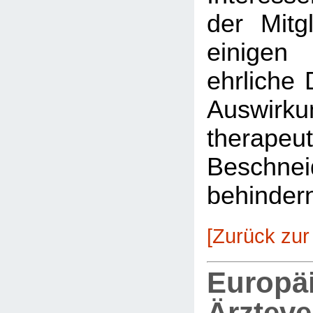
der Mitg
einigen
ehrliche 
Auswirkun
therapeu
Beschnei
behinder
[Zurück zur
Europä
Ärztev