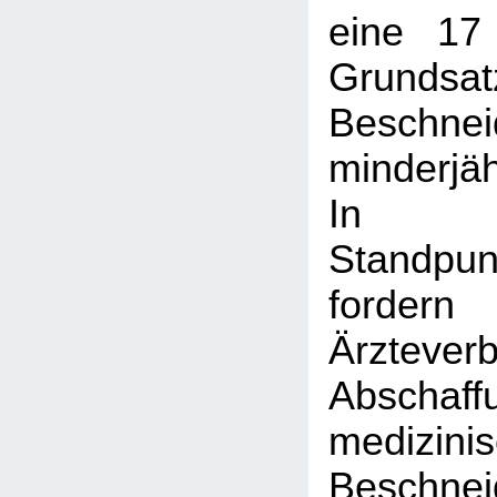
eine 17
Grundsat
Beschnei
minderjä
In 
Standpun
ford
Ärztev
Absch
medizini
Beschn