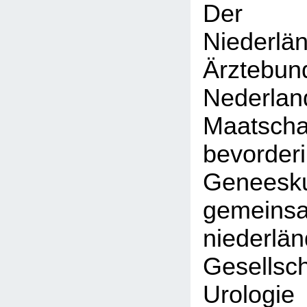
Der K
Niederlä
Ärztebun
Nederlan
Maatsc
bevor
Geneesku
gemein
niederlä
Gesell
Urol