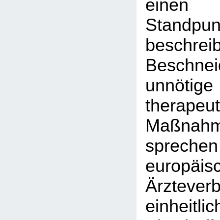
einen
Stand
besch
Beschn
unnötig
therapeut
Maßnah
sprec
europäis
Ärztever
einheit