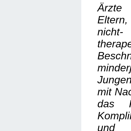
Ärzte
Elter
nicht-
therap
Beschn
minderj
Junge
mit Na
das R
Kompli
und 