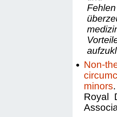
Fehlen
überze
medizi
Vorteil
aufzukl
Non-the
circum
minors
Royal 
Associa