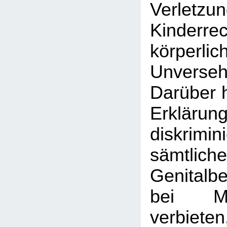
Verle
Kinder
körperlic
Unversehr
Darüber h
Erklärun
diskrim
sämtlic
Genitalb
bei M
verbiet