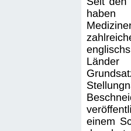
Seit den
haben
Medizine
zahlreich
englischs
Länder
Grundsatz
Stellun
Beschnei
veröffent
einem Sc