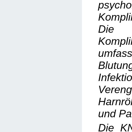
psycho
Kompli
Die h
Kompli
umfas
Blutun
Infekti
Veren
Harnrö
und Pa
Die K