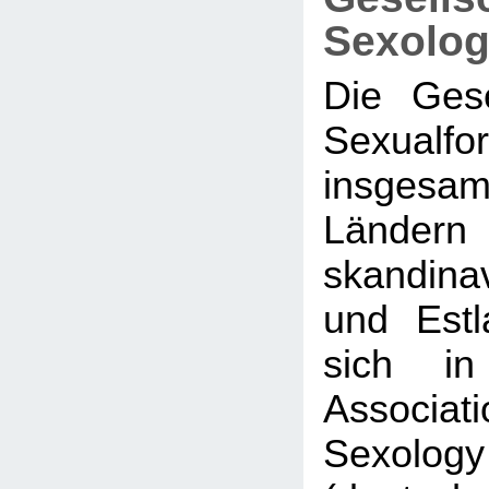
Sexolog
Die Gese
Sexualf
insge
Ländern
skandina
und Est
sich in
Associati
Sexol