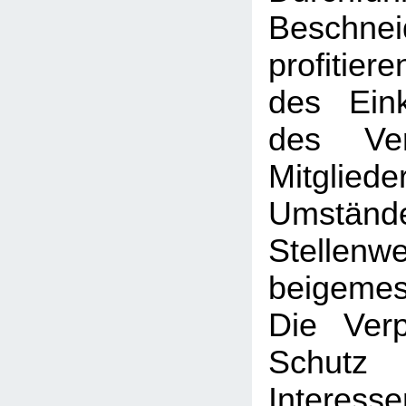
Beschne
profitier
des Ein
des Ve
Mitglied
Umständ
Stellenwe
beigeme
Die Verp
Schut
Interesse