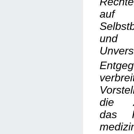
Rechte
auf
Selbst
und k
Unverse
Entge
verbrei
Vorste
die Z
das R
medizi