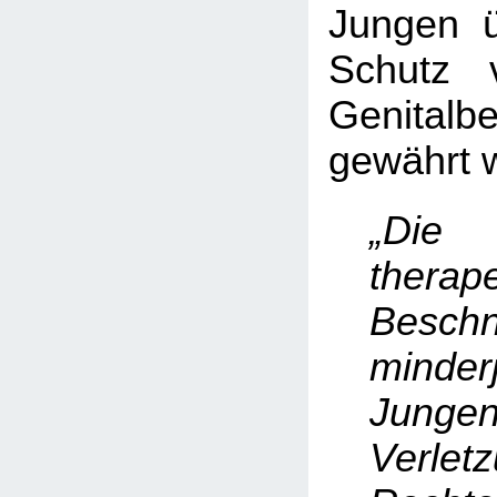
Jungen ü
Schutz 
Genitalb
gewährt w
„Die
therap
Beschn
minderj
Junge
Verle