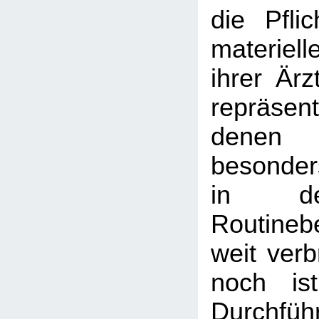
die Pfli
materiel
ihrer Ärz
repräse
denen
besonder
in de
Routineb
weit verb
noch is
Durchf