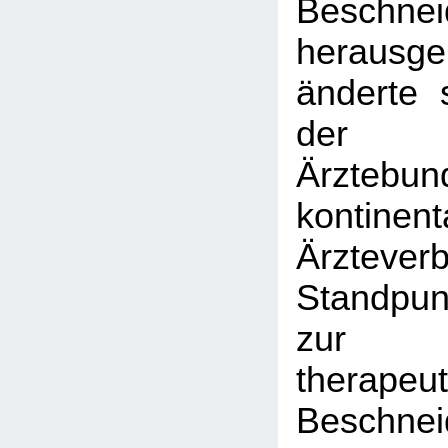
Beschnei
herausg
änderte 
der F
Ärztebu
kontinent
Ärztev
Standpun
zur
therapeu
Beschnei