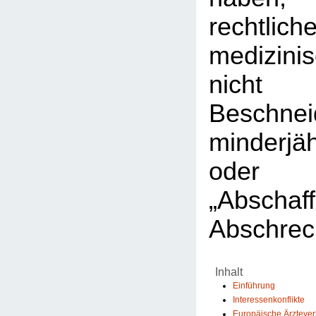
rechtlic
medizini
nicht 
Beschnei
minderjä
ode
„Abscha
Abschrec
Inhalt
Einführung
Interessenkonflikte
Europäische Ärzteve