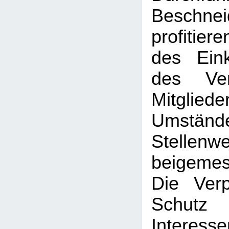
Beschne
profitier
des Ein
des Ve
Mitglied
Umständ
Stellenwe
beigeme
Die Verp
Schut
Interesse