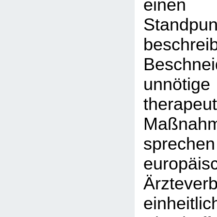
einen
Stand
besch
Beschn
unnötig
therapeut
Maßnah
sprec
europäis
Ärztever
einheit