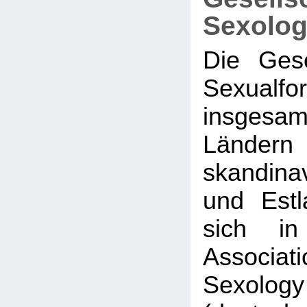
Sexolog
Die Gese
Sexualf
insge
Ländern
skandina
und Est
sich in
Associati
Sexol