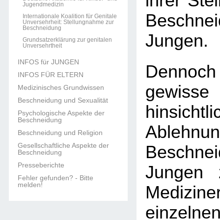
ihrer Ste
Jugendmedizin
Beschn
Internationale Koalition für Genitale
Unversehrheit: Stellungnahme zur
Beschneidung
Jungen.
Grundsatzerklärung zur genitalen
Unversehrtheit
INFOS für JUNGEN
Dennoch
INFOS FÜR ELTERN
gewisse
Medizinisches Grundwissen
Beschneidung und Sexualität
hinsic
Psychologische Aspekte der
Beschneidung
Ableh
Beschneidung und Religion
Gesellschaftliche Aspekte der
Beschn
Beschneidung
Presseberichte
Jungen 
Fehler gefunden? - Bitte
melden!
Medizine
einzel