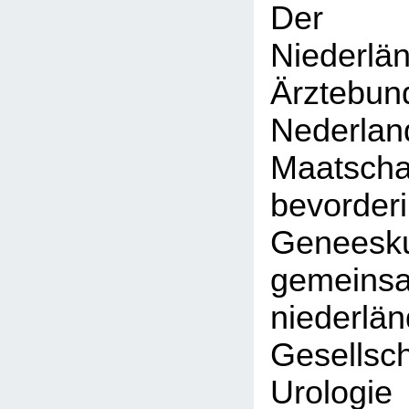
Der K
Niederlä
Ärztebun
Nederlan
Maatsc
bevor
Geneesku
gemein
niederlä
Gesell
Urol