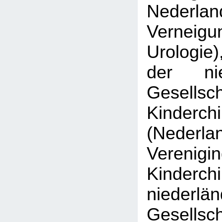
Nederlan
Verne
Urologie)
der nie
Gesell
Kinderchi
(Nederla
Veren
Kinderch
niederlä
Gesell