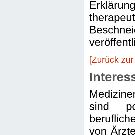
Erkläru
therapeu
Beschnei
veröffentl
[Zurück zur
Interes
Medizine
sind po
beruflich
von Ärzte