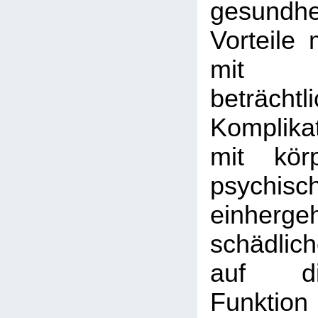
gesundhei
Vorteile 
mit
beträchtl
Komplika
mit kör
psychis
einher
schädlic
auf di
Funktion