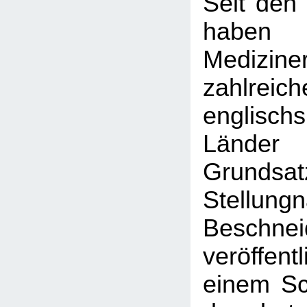
Seit den
haben
Medizine
zahlreich
englischs
Länder
Grundsatz
Stellun
Beschnei
veröffent
einem Sc