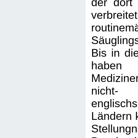
der dort
verbreite
routinem
Säugling
Bis in di
haben
Medizine
nicht-
englisch
Ländern k
Stellun