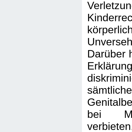
Verle
Kinder
körperlic
Unversehr
Darüber h
Erklärun
diskrim
sämtlic
Genitalb
bei M
verbiet