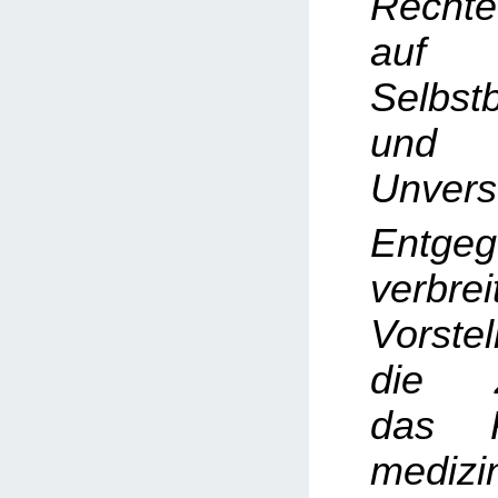
Rechte
auf
Selbst
und k
Unverse
Entge
verbrei
Vorste
die Z
das R
medizi