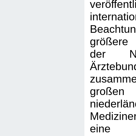
veröffent
interna
Beachtu
größere 
der Nie
Ärztebun
zusamme
großen
niederlä
Medizine
eine 