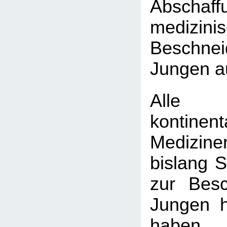
Absch
medizini
Beschn
Jungen a
Alle
kontinen
Medizine
bislang 
zur Bes
Jungen h
haben, 