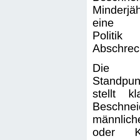
Minderj
eine k
Poli
Abschrec
Die
Standpun
stellt k
Beschnei
männlic
oder K