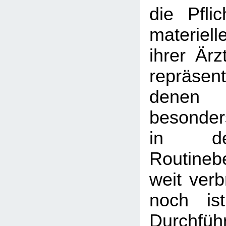
die Pfli
materiel
ihrer Ärz
repräse
denen
besonder
in de
Routineb
weit verb
noch is
Durchf