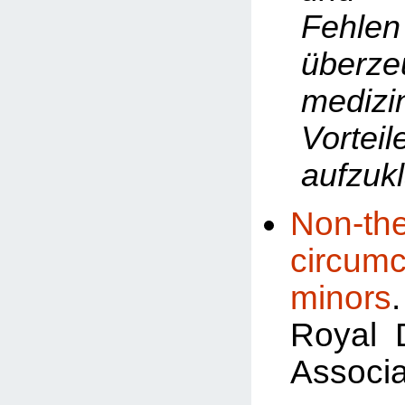
Fehlen
überze
medizi
Vorteil
aufzukl
Non-the
circum
minors
Royal 
Associa