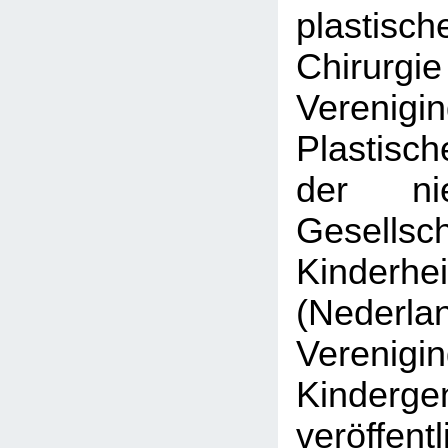
plastisch
Chirurgi
Veren
Plastisc
der nie
Gesell
Kinderhe
(Nederla
Veren
Kinderge
veröffen