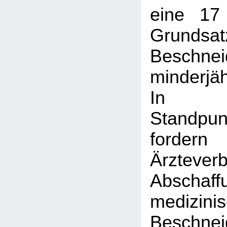
eine 17
Grundsat
Beschnei
minderjä
In 
Standpun
ford
Ärztev
Absch
medizini
Beschn