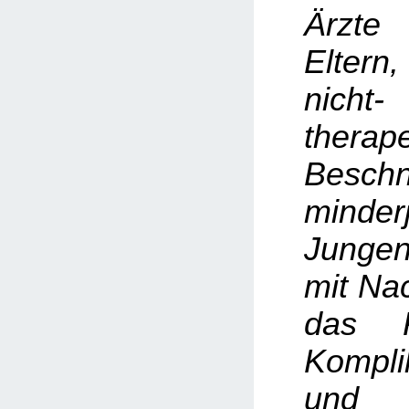
Ärzte
Elter
nicht-
therap
Beschn
minderj
Junge
mit Na
das R
Kompli
und 