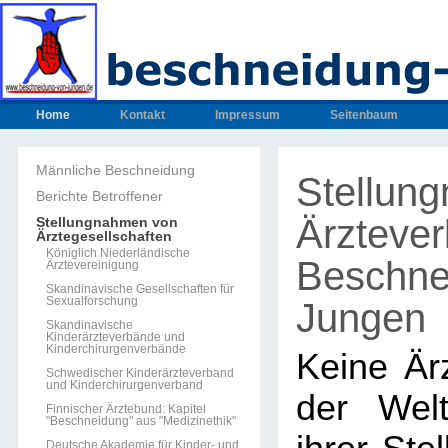
Home
Kontakt
Impressum
Seitenbaum
Männliche Beschneidung
Stellun
Berichte Betroffener
Ärzteve
Stellungnahmen von
Ärztegesellschaften
Königlich Niederländische
Beschne
Ärztevereinigung
Skandinavische Gesellschaften für
Sexualforschung
Jungen
Skandinavische
Kinderärzteverbände und
Kinderchirurgenverbände
Keine Ärz
Schwedischer Kinderärzteverband
und Kinderchirurgenverband
der Welt
Finnischer Ärztebund: Kapitel
"Beschneidung" aus "Medizinethik"
Deutsche Akademie für Kinder- und