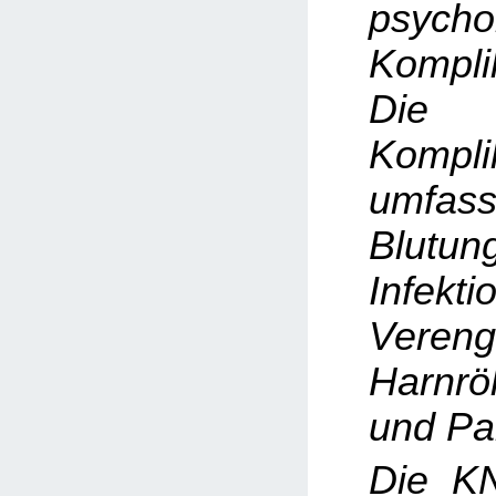
psycho
Kompli
Die h
Kompli
umfas
Blutun
Infekti
Veren
Harnrö
und Pa
Die K