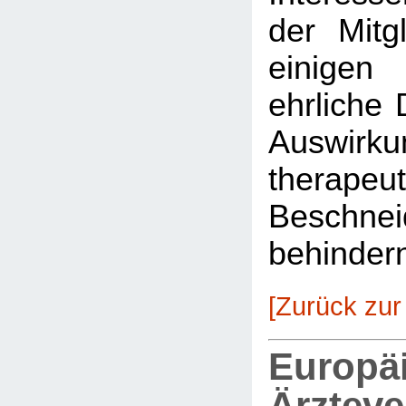
der Mitg
einigen
ehrliche 
Auswirkun
therapeu
Beschnei
behinder
[Zurück zur
Europä
Ärztev