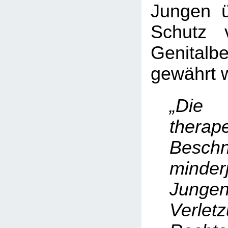
Jungen ü
Schutz 
Genitalb
gewährt w
„Die
therap
Beschn
minderj
Junge
Verle