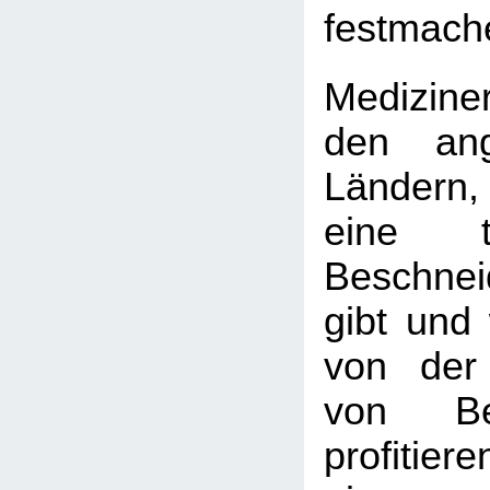
festmach
Medizine
den ang
Ländern
eine tie
Beschnei
gibt und 
von der
von Bes
profitie