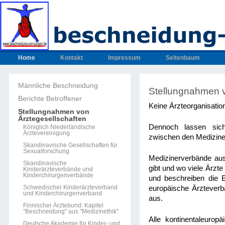
Home
Kontakt
Impressum
Seitenbaum
Männliche Beschneidung
Stellungnahmen 
Berichte Betroffener
Keine Ärzteorganisatio
Stellungnahmen von
Ärztegesellschaften
Dennoch lassen sich
Königlich Niederländische
Ärztevereinigung
zwischen den Medizine
Skandinavische Gesellschaften für
Sexualforschung
Medizinerverbände aus
Skandinavische
gibt und wo viele Ärzt
Kinderärzteverbände und
Kinderchirurgenverbände
und beschreiben die 
Schwedischer Kinderärzteverband
europäische Ärzteverb
und Kinderchirurgenverband
aus.
Finnischer Ärztebund: Kapitel
"Beschneidung" aus "Medizinethik"
Alle kontinentaleuro
Deutsche Akademie für Kinder- und