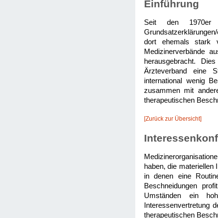
Einführung
Seit den 1970er Ja
Grundsatzerklärungen/o
dort ehemals stark v
Medizinerverbände aus
herausgebracht. Dies
Ärzteverband eine St
international wenig B
zusammen mit anderen
therapeutischen Beschn
[Zurück zur Übersicht]
Interessenkonf
Medizinerorganisatione
haben, die materiellen 
in denen eine Routin
Beschneidungen prof
Umständen ein hoh
Interessenvertretung d
therapeutischen Besch