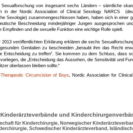
r Sexualforschung von insgesamt sechs Ländern – sämtliche ska
h in der Nordic Association of Clinical Sexology NARCS (de
ische Sexologie) zusammengeschlossen haben, haben sich in einer
peutische Beschneidung minderjähriger Jungen ausgesprochen und 
e Empfinden und die sexuelle Funktion eine wichtige Rolle spielt.
r 2013 veröffentlichten Erklärung erklären die sechs Sexualforschun
 gesunden Genitalien zu beschneiden „beraubt ihm das Recht er
rte Entscheidung zu treffen“. Sie kommen zu dem Schluss, dass s
orliegen, die „Entscheidung das Aussehen, die Sensitivität und Funk
zer überlassen bleiben sollte.“
Therapeutic Circumcision of Boys
, Nordic Association for Clinic
 Kinderärzteverbände und Kinderchirurgenverbä
schaft für Kinderchirurgie, Norwegischer Kinderärzteverb
nderchirurgie, Schwedischer Kinderärzteverband, Isländisch