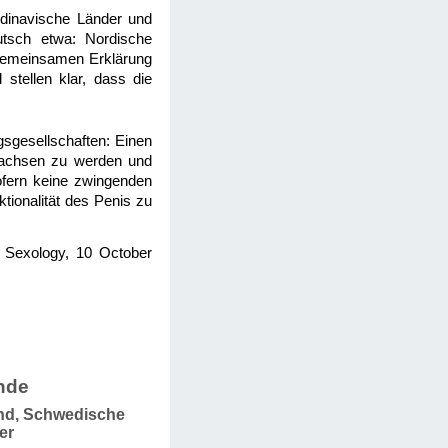
ndinavische Länder und
utsch etwa: Nordische
 gemeinsamen Erklärung
stellen klar, dass die
gsgesellschaften: Einen
wachsen zu werden und
ofern keine zwingenden
tionalität des Penis zu
al Sexology, 10 October
nde
and, Schwedische
er