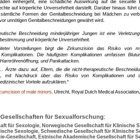
den einhergeht, eine schädliche Auswirkung auf die sexuelle 
chte auf körperliche Unversehrtheit darstellt. Darüber hinaus führt
t, sämtliche Formen der Genitalbeschneidung bei Mädchen zu ver
vor unnötigen Genitalbeschneidungen gewährt wird.
peutische Beschneidung minderjähriger Jungen ist eine Verletzu
tbestimmung und körperliche Unversehrtheit.
iteter Vorstellungen birgt die Zirkumzision das Risiko von m
 Komplikationen. Die häufigsten Komplikationen umfassen Blutung
Harnröhrenöffnung, und Panikattacken.
Ärzte dazu auf, Eltern, die die nicht-therapeutische Beschneidu
, mit Nachdruck über das Risiko von Komplikationen und 
izinischer Vorteile aufzuklären.“
rcumcision of male minors
. Utrecht, Royal Dutch Medical Association
Gesellschaften für Sexualforschung
;
aft für Sexologie, Norwegische Gesellschaft für Klinische 
inische Sexologie, Schwedische Gesellschaft für Klinische S
ie-Gesellschaft, Estnische Akademische Gesellschaft für S