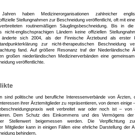
hren haben Medizinerorganisationen zahlreicher englis
ffizielle Stellungnahmen zur Beschneidung veröffentlicht, oft mit ei
erbreiteten routinemäßigen Säuglingsbeschneidung. Bis in d
 nicht-englischsprachigen Ländern keine offiziellen Stellungn
 änderte sich 2004, als der Finnische Ärztebund als erster ko
andpunkterklärung zur nicht-therapeutischen Beschneidung verö
eachtung fand. Auf größere Resonanz traf der Niederländische 
 großen niederländischen Medizinerverbänden eine gemeinsame
eidung veröffentlichte.
likte
n sind politische und berufliche Interessenverbände von Ärzten, d
Interessen ihrer Ärztemitglieder zu repräsentieren, von denen einige
ebeschneidungspraxis weit verbreitet war oder noch ist – von
itieren. Dem Schutz des Einkommens und des Vermögens der M
er Stellenwert beigemessen werden. Die Verpflichtung 
er Mitglieder kann in einigen Fällen eine ehrliche Darstellung der 
neidung behindern.