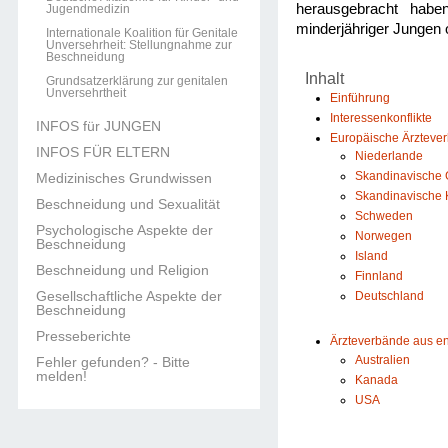
herausgebracht haben
Jugendmedizin
minderjähriger Jungen
Internationale Koalition für Genitale
Unversehrheit: Stellungnahme zur
Beschneidung
Inhalt
Grundsatzerklärung zur genitalen
Unversehrtheit
Einführung
Interessenkonflikte
INFOS für JUNGEN
Europäische Ärzteve
INFOS FÜR ELTERN
Niederlande
Skandinavische G
Medizinisches Grundwissen
Skandinavische 
Beschneidung und Sexualität
Schweden
Psychologische Aspekte der
Norwegen
Beschneidung
Island
Beschneidung und Religion
Finnland
Gesellschaftliche Aspekte der
Deutschland
Beschneidung
Presseberichte
Ärzteverbände aus e
Australien
Fehler gefunden? - Bitte
melden!
Kanada
USA