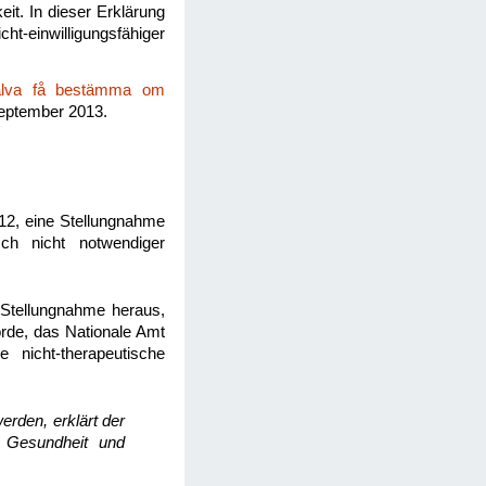
it. In dieser Erklärung
ht-einwilligungsfähiger
jälva få bestämma om
eptember 2013.
012, eine Stellungnahme
sch nicht notwendiger
 Stellungnahme heraus,
örde, das Nationale Amt
e nicht-therapeutische
rden, erklärt der
r Gesundheit und