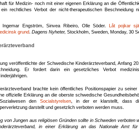
ft für Medizin- noch mit einer eigenen Erklärung an die Öffentlichke
ein rechtliches Verbot der nicht-therapeutischen Beschneidung nic
, Ingemar Engström, Sinvea Ribeiro, Olle Söder.
Låt pojkar s
edicinsk grund
.
Dagens Nyheter,
Stockholm, Sweden, Monday, 30 S
erärzteverband
ung veröffentlichte der Schwedische Kinderärzteverband, Anfang 2
neidung. Er fordert darin ein gesetzliches Verbot medizini
nderjährigen.
rärzteverband brachte kein öffentliches Positionspapier zu seiner
ine offizielle Erklärung an die oberste schwedische Gesundheitsbeh
 Sozialwesen den
Socialstyrelsen
, in der er klarstellt, dass di
erverletzung darstellt und gesetzlich verboten werden muss.
g von Jungen aus religiösen Gründen sollte in Schweden verboten we
derärzteverband, in einer Erklärung an das Nationale Amt fü