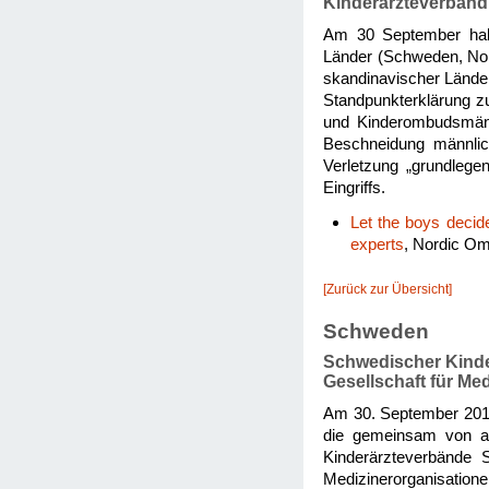
Kinderärzteverband
Am 30 September habe
Länder (Schweden, Nor
skandinavischer Lände
Standpunkterklärung zu
und Kinderombudsmänn
Beschneidung männlic
Verletzung „grundlege
Eingriffs.
Let the boys decid
experts
, Nordic Om
[Zurück zur Übersicht]
Schweden
Schwedischer Kinde
Gesellschaft für Med
Am 30. September 2013
die gemeinsam von al
Kinderärzteverbände 
Medizinerorganisation