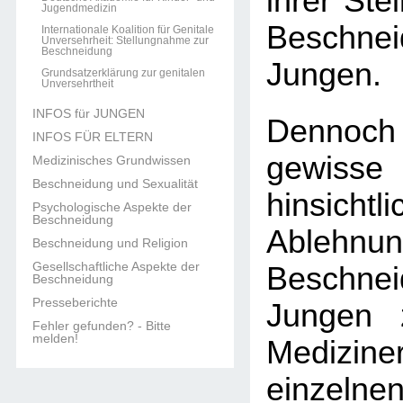
ihrer Ste
Jugendmedizin
Beschn
Internationale Koalition für Genitale
Unversehrheit: Stellungnahme zur
Beschneidung
Jungen.
Grundsatzerklärung zur genitalen
Unversehrtheit
INFOS für JUNGEN
Dennoch
INFOS FÜR ELTERN
gewisse
Medizinisches Grundwissen
Beschneidung und Sexualität
hinsic
Psychologische Aspekte der
Beschneidung
Ableh
Beschneidung und Religion
Gesellschaftliche Aspekte der
Beschn
Beschneidung
Presseberichte
Jungen 
Fehler gefunden? - Bitte
melden!
Medizine
einzel