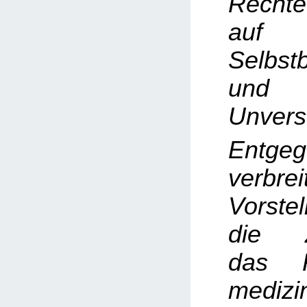
Rechte
auf
Selbst
und k
Unverse
Entge
verbrei
Vorste
die Z
das R
medizi