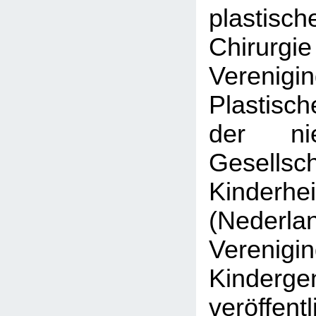
plastisch
Chirurgi
Veren
Plastisc
der nie
Gesell
Kinderhe
(Nederla
Veren
Kinderge
veröffen