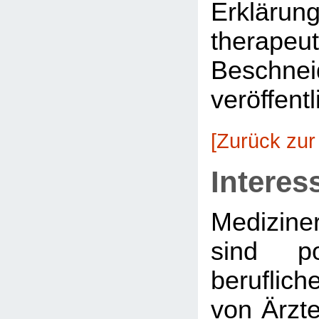
Erkläru
therapeu
Beschnei
veröffentl
[Zurück zur
Interes
Medizine
sind po
beruflich
von Ärzte