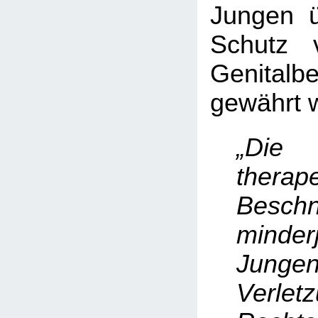
Jungen ü
Schutz 
Genitalb
gewährt w
„Die
therap
Beschn
minderj
Junge
Verle