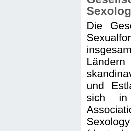
Sexolog
Die Gese
Sexualf
insge
Ländern
skandina
und Est
sich in
Associati
Sexol