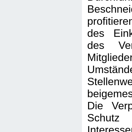
Beschne
profitier
des Ein
des Ve
Mitglied
Umständ
Stellenwe
beigeme
Die Verp
Schut
Interesse