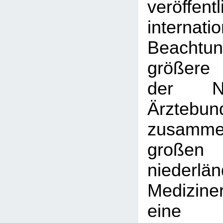
veröffent
interna
Beachtu
größere 
der Nie
Ärztebun
zusamme
großen
niederlä
Medizine
eine 