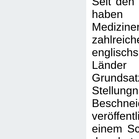
Seit den
haben
Medizine
zahlreich
englischs
Länder
Grundsatz
Stellun
Beschnei
veröffent
einem Sc