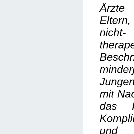
Ärzte
Elter
nicht-
therap
Beschn
minderj
Junge
mit Na
das R
Kompli
und 