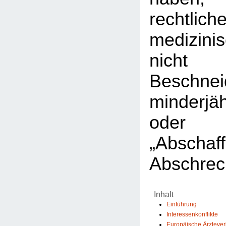
rechtlic
medizini
nicht 
Beschnei
minderjä
ode
„Abscha
Abschrec
Inhalt
Einführung
Interessenkonflikte
Europäische Ärzteve