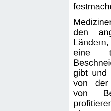
festmach
Medizine
den ang
Ländern
eine tie
Beschnei
gibt und 
von der
von Bes
profitie