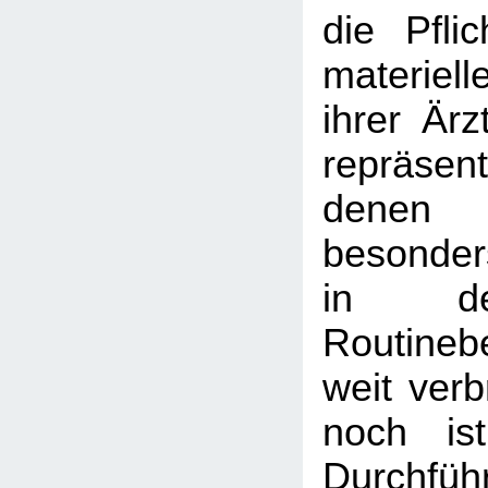
die Pfli
materiel
ihrer Ärz
repräse
denen
besonder
in de
Routineb
weit verb
noch is
Durchf