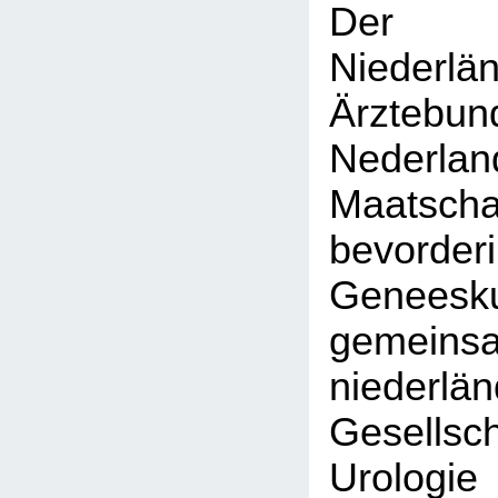
Der K
Niederlä
Ärztebun
Nederlan
Maatsc
bevor
Geneesku
gemein
niederlä
Gesell
Urol