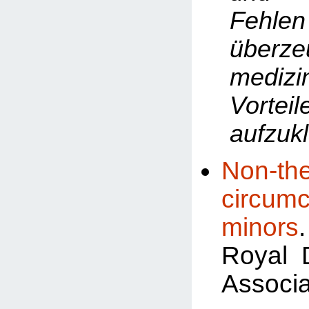
Fehlen
überze
medizi
Vorteil
aufzukl
Non-the
circum
minors
Royal 
Associa