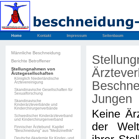
Home
Kontakt
Impressum
Seitenbaum
Männliche Beschneidung
Stellun
Berichte Betroffener
Ärzteve
Stellungnahmen von
Ärztegesellschaften
Königlich Niederländische
Beschne
Ärztevereinigung
Skandinavische Gesellschaften für
Sexualforschung
Jungen
Skandinavische
Kinderärzteverbände und
Kinderchirurgenverbände
Keine Ärz
Schwedischer Kinderärzteverband
und Kinderchirurgenverband
der Welt
Finnischer Ärztebund: Kapitel
"Beschneidung" aus "Medizinethik"
Deutsche Akademie für Kinder- und