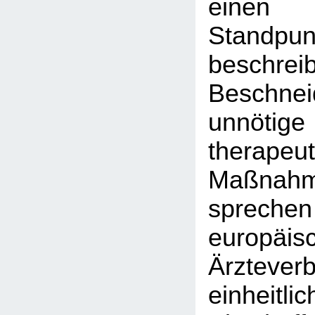
einen
Stand
besch
Beschn
unnötig
therapeut
Maßnah
sprec
europäis
Ärztever
einheit