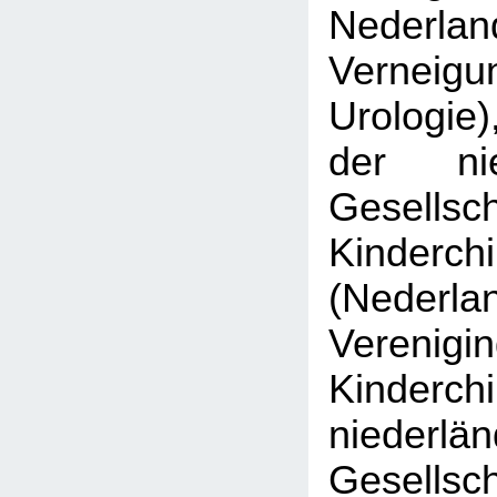
Nederlan
Verne
Urologie)
der nie
Gesell
Kinderchi
(Nederla
Veren
Kinderch
niederlä
Gesell