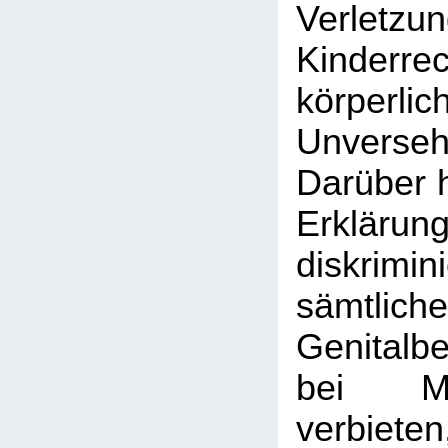
Verle
Kinder
körperlic
Unversehr
Darüber h
Erklärun
diskrim
sämtlic
Genitalb
bei M
verbiet