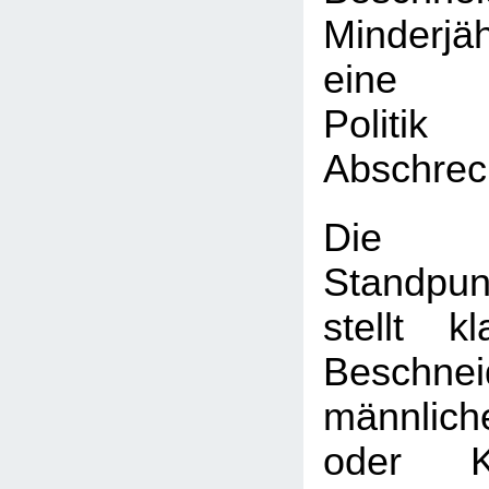
Minderj
eine k
Poli
Abschrec
Die
Standpun
stellt k
Beschnei
männlic
oder K