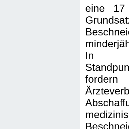
eine 17
Grundsat
Beschnei
minderjä
In 
Standpun
ford
Ärztev
Absch
medizini
Beschn