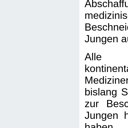
Absch
medizini
Beschn
Jungen a
Alle
kontinen
Medizine
bislang 
zur Bes
Jungen h
haben, 