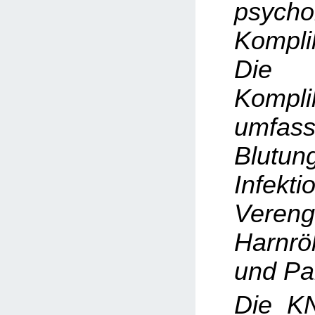
psycho
Kompli
Die h
Kompli
umfas
Blutun
Infekti
Veren
Harnrö
und Pa
Die K