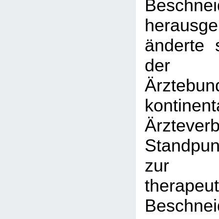
Beschnei
herausg
änderte 
der F
Ärztebu
kontinent
Ärztev
Standpun
zur
therapeu
Beschnei