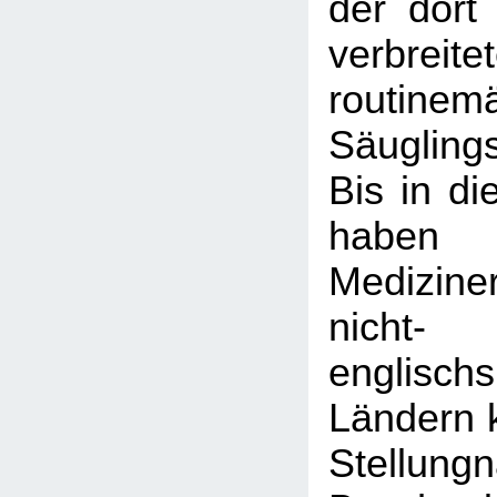
der dort
verbreite
routinem
Säugling
Bis in di
haben
Medizine
nicht-
englisch
Ländern k
Stellun