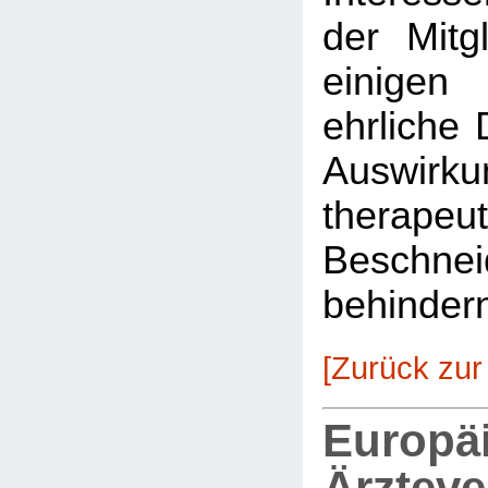
der Mitg
einigen
ehrliche 
Auswirkun
therapeu
Beschnei
behinder
[Zurück zur
Europä
Ärztev