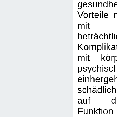
gesundhei
Vorteile 
mit
beträchtl
Komplika
mit kör
psychis
einher
schädlic
auf di
Funktion