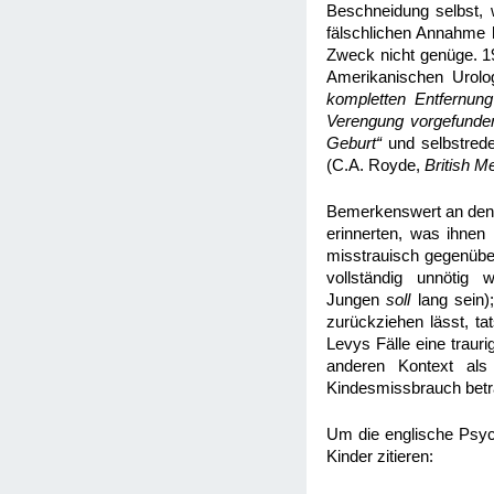
Beschneidung selbst, 
fälschlichen Annahme h
Zweck nicht genüge. 1
Amerikanischen Urolo
kompletten Entfernung
Verengung vorgefunden
Geburt“
und selbstrede
(C.A. Royde,
British M
Bemerkenswert an den u
erinnerten, was ihnen
misstrauisch gegenüber
vollständig unnötig 
Jungen
soll
l
ang sein)
zurückziehen lässt, ta
Levys Fälle eine traur
anderen Kontext als 
Kindesmissbrauch betr
Um die englische Psy
Kinder zitieren: