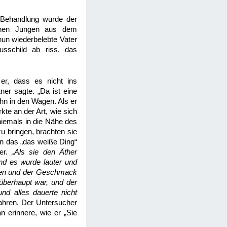
 Behandlung wurde der
einen Jungen aus dem
un wiederbelebte Vater
sschild ab riss, das
 er, dass es nicht ins
ner sagte. „Da ist eine
ihn in den Wagen. Als er
te an der Art, wie sich
niemals in die Nähe des
u bringen, brachten sie
in das „das weiße Ding“
ter.
„Als sie den Äther
nd es wurde lauter und
hen und der Geschmack
überhaupt war, und der
nd alles dauerte nicht
hren. Der Untersucher
n erinnere, wie er „Sie