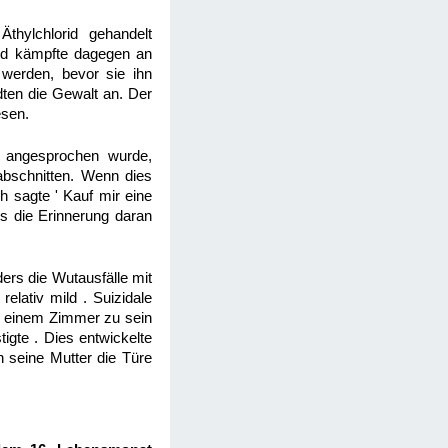
Äthylchlorid gehandelt
ind kämpfte dagegen an
werden, bevor sie ihn
dten die Gewalt an. Der
esen.
f angesprochen wurde,
 abschnitten. Wenn dies
h sagte ' Kauf mir eine
ls die Erinnerung daran
ers die Wutausfälle mit
elativ mild . Suizidale
in einem Zimmer zu sein
igte . Dies entwickelte
n seine Mutter die Türe