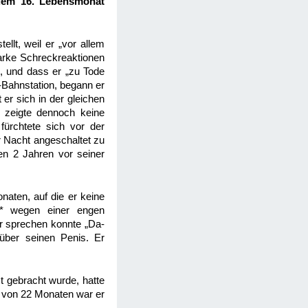
 dem 16. Lebensmonat
llt, weil er „vor allem
starke Schreckreaktionen
e, und dass er „zu Tode
U-Bahnstation, begann er
er sich in der gleichen
d zeigte dennoch keine
fürchtete sich vor der
r Nacht angeschaltet zu
en 2 Jahren vor seiner
naten, auf die er keine
ie* wegen einer engen
er sprechen konnte „Da-
über seinen Penis. Er
.
t gebracht wurde, hatte
r von 22 Monaten war er