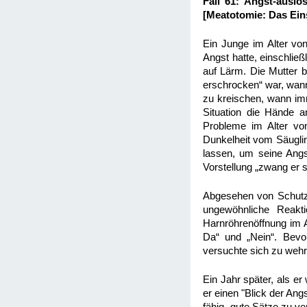
Fall 61: Angst-ausl
[Meatotomie: Das Ein
Ein Junge im Alter von
Angst hatte, einschließ
auf Lärm. Die Mutter b
erschrocken“ war, wann 
zu kreischen, wann imm
Situation die Hände a
Probleme im Alter von
Dunkelheit vom Säuglin
lassen, um seine Angs
Vorstellung „zwang er 
Abgesehen von Schutzim
ungewöhnliche Reakti
Harnröhrenöffnung im A
Da“ und „Nein“. Bevo
versuchte sich zu wehre
Ein Jahr später, als e
er einen "Blick der An