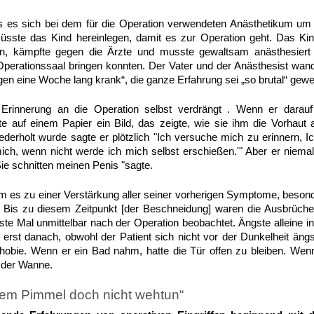
s es sich bei dem für die Operation verwendeten Anästhetikum um 
müsste das Kind hereinlegen, damit es zur Operation geht. Das K
, kämpfte gegen die Ärzte und musste gewaltsam anästhesiert 
perationssaal bringen konnten. Der Vater und der Anästhesist wan
egen eine Woche lang krank“, die ganze Erfahrung sei „so brutal“ gew
e Erinnerung an die Operation selbst verdrängt . Wenn er darau
e auf einem Papier ein Bild, das zeigte, wie sie ihm die Vorhaut
derholt wurde sagte er plötzlich "Ich versuche mich zu erinnern, Ic
ich, wenn nicht werde ich mich selbst erschießen.'" Aber er niema
Sie schnitten meinen Penis "sagte.
 es zu einer Verstärkung aller seiner vorherigen Symptome, besond
. Bis zu diesem Zeitpunkt [der Beschneidung] waren die Ausbrüche r
te Mal unmittelbar nach der Operation beobachtet. Ängste alleine 
 erst danach, obwohl der Patient sich nicht vor der Dunkelheit ängst
hobie. Wenn er ein Bad nahm, hatte die Tür offen zu bleiben. Wen
s der Wanne.
em Pimmel doch nicht wehtun“