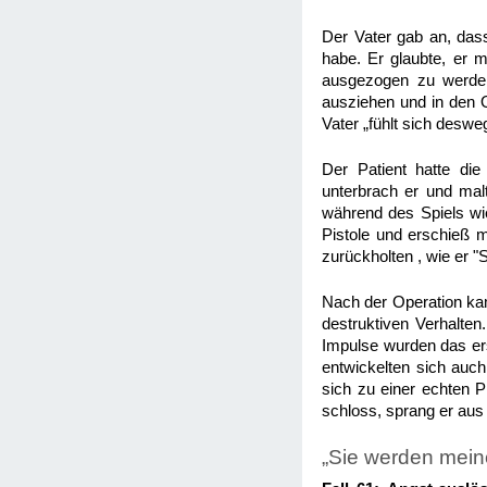
Der Vater gab an, das
habe. Er glaubte, er 
ausgezogen zu werden
ausziehen und in den O
Vater „fühlt sich desw
Der Patient hatte di
unterbrach er und malt
während des Spiels wie
Pistole und erschieß m
zurückholten , wie er "
Nach der Operation kam
destruktiven Verhalten
Impulse wurden das ers
entwickelten sich auch
sich zu einer echten P
schloss, sprang er au
„Sie werden mein