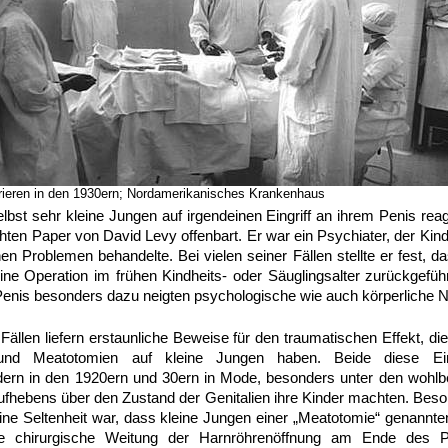
ieren in den 1930ern; Nordamerikanisches Krankenhaus
lbst sehr kleine Jungen auf irgendeinen Eingriff an ihrem Penis rea
chten Paper von David Levy offenbart. Er war ein Psychiater, der Kin
n Problemen behandelte. Bei vielen seiner Fällen stellte er fest, d
eine Operation im frühen Kindheits- oder Säuglingsalter zurückgefü
nis besonders dazu neigten psychologische wie auch körperliche N
Fällen liefern erstaunliche Beweise für den traumatischen Effekt, d
und Meatotomien auf kleine Jungen haben. Beide diese Ein
ern in den 1920ern und 30ern in Mode, besonders unter den wohlbe
ufhebens über den Zustand der Genitalien ihre Kinder machten. Beson
ine Seltenheit war, dass kleine Jungen einer „Meatotomie“ genannt
e chirurgische Weitung der Harnröhrenöffnung am Ende des P