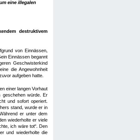
um eine illegalen
rkendem destruktivem
fgrund von Einnässen,
 Sein Einnässen begannt
geren Geschwisterkind
seine die Angewohnheit
zuvor aufgeben hatte.
en einer langen Vorhaut
hm geschehen würde. Er
t und sofort operiert.
ers stand, wurde er in
 Während er unter dem
en wiederholte er viele
hte, ich wäre tot“. Den
ter und wiederholte die