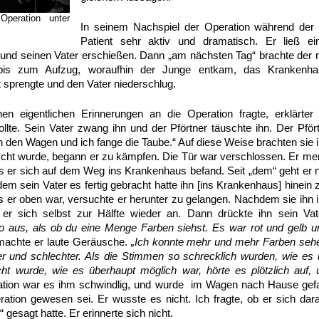
Operation unter
In seinem Nachspiel der Operation während der
Patient sehr aktiv und dramatisch. Er ließ 
nd seinen Vater erschießen. Dann „am nächsten Tag“ brachte der n
is zum Aufzug, woraufhin der Junge entkam, das Krankenhau
t sprengte und den Vater niederschlug.
en eigentlichen Erinnerungen an die Operation fragte, erklärter
te. Sein Vater zwang ihn und der Pförtner täuschte ihn. Der Pfört
in den Wagen und ich fange die Taube.“ Auf diese Weise brachten sie 
cht wurde, begann er zu kämpfen. Die Tür war verschlossen. Er merk
ass er sich auf dem Weg ins Krankenhaus befand. Seit „dem“ geht er 
 sein Vater es fertig gebracht hatte ihn [ins Krankenhaus] hinein z
Als er oben war, versuchte er herunter zu gelangen. Nachdem sie ihn 
 er sich selbst zur Hälfte wieder an. Dann drückte ihn sein Va
 aus, als ob du eine Menge Farben siehst. Es war rot und gelb u
n machte er laute Geräusche.
„Ich konnte mehr und mehr Farben se
r und schlechter. Als die Stimmen so schrecklich wurden, wie es 
 wurde, wie es überhaupt möglich war, hörte es plötzlich auf, u
tion war es ihm schwindlig, und wurde im Wagen nach Hause gefa
eration gewesen sei. Er wusste es nicht. Ich fragte, ob er sich dara
 gesagt hatte. Er erinnerte sich nicht.