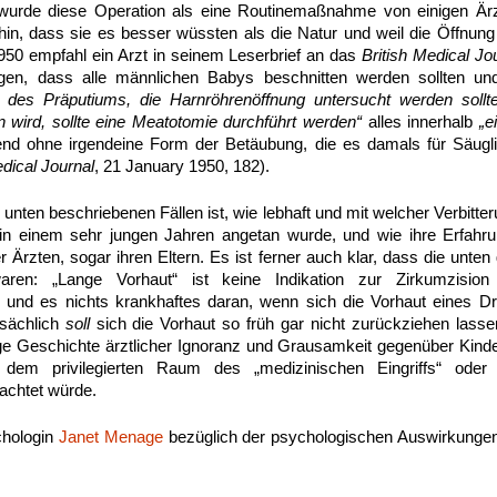
wurde diese Operation als eine Routinemaßnahme von einigen Är
in, dass sie es besser wüssten als die Natur und weil die Öffnung 
950 empfahl ein Arzt in seinem Leserbrief an das
British Medical Jo
gen, dass alle männlichen Babys beschnitten werden sollten u
 des Präputiums, die Harnröhrenöffnung untersucht werden soll
 wird, sollte eine Meatotomie durchführt werden“
alles innerhalb
„e
nd ohne irgendeine Form der Betäubung, die es damals für Säugli
edical Journal
, 21 January 1950, 182).
nten beschriebenen Fällen ist, wie lebhaft und mit welcher Verbitte
 in einem sehr jungen Jahren angetan wurde, und wie ihre Erfahru
 Ärzten, sogar ihren Eltern. Es ist ferner auch klar, dass die unte
waren: „Lange Vorhaut“ ist keine Indikation zur Zirkumzision
; und es nichts krankhaftes daran, wenn sich die Vorhaut eines Dre
tsächlich
soll
sich die Vorhaut so früh gar nicht zurückziehen lassen.
ige Geschichte ärztlicher Ignoranz und Grausamkeit gegenüber Kinde
dem privilegierten Raum des „medizinischen Eingriffs“ oder
achtet würde.
chologin
Janet Menage
bezüglich der psychologischen Auswirkunge