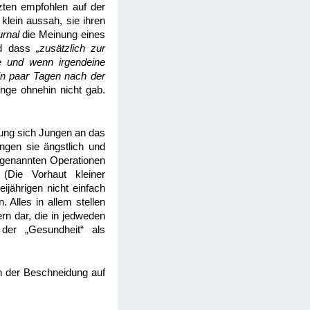
zten empfohlen auf der
klein aussah, sie ihren
urnal
die Meinung eines
nd dass
„zusätzlich zur
te und wenn irgendeine
in paar Tagen nach der
nge ohnehin nicht gab.
rung sich Jungen an das
ngen sie ängstlich und
n genannten Operationen
 (Die Vorhaut kleiner
ijährigen nicht einfach
 Alles in allem stellen
rn dar, die in jedweden
 der „Gesundheit“ als
n der Beschneidung auf