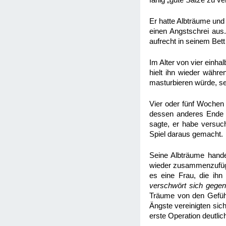
fähig „gute Sätze zu v
Er hatte Albträume und
einen Angstschrei aus.
aufrecht in seinem Bett 
Im Alter von vier einha
hielt ihn wieder währe
masturbieren würde, s
Vier oder fünf Wochen 
dessen anderes Ende a
sagte, er habe versuch
Spiel daraus gemacht
Seine Albträume hande
wieder zusammenzufügen
es eine Frau, die ihn
verschwört sich gegen
Träume von den Gefühle
Ängste vereinigten sich
erste Operation deutlic