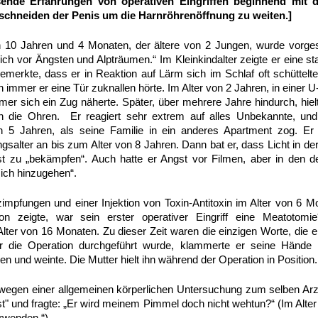
ösende Erfahrungen von operativen Eingriffen beginnend mit
schneiden der Penis um die Harnröhrenöffnung zu weiten.]
 10 Jahren und 4 Monaten, der ältere von 2 Jungen, wurde vorgeste
lich vor Ängsten und Alpträumen.“ Im Kleinkindalter zeigte er eine 
emerkte, dass er in Reaktion auf Lärm sich im Schlaf oft schüttelt
immer er eine Tür zuknallen hörte. Im Alter von 2 Jahren, in einer 
er sich ein Zug näherte. Später, über mehrere Jahre hindurch, hielt 
n die Ohren. Er reagiert sehr extrem auf alles Unbekannte, un
 5 Jahren, als seine Familie in ein anderes Apartment zog. Er 
gsalter an bis zum Alter von 8 Jahren. Dann bat er, dass Licht in de
t zu „bekämpfen“. Auch hatte er Angst vor Filmen, aber in den d
sich hinzugehen“.
pfungen und einer Injektion von Toxin-Antitoxin im Alter von 6 Mo
on zeigte, war sein erster operativer Eingriff eine Meatotom
lter von 16 Monaten. Zu dieser Zeit waren die einzigen Worte, die 
r die Operation durchgeführt wurde, klammerte er seine Hände 
n und weinte. Die Mutter hielt ihn während der Operation in Position
r wegen einer allgemeinen körperlichen Untersuchung zum selben Arz
gst" und fragte: „Er wird meinem Pimmel doch nicht wehtun?“ (Im Alte