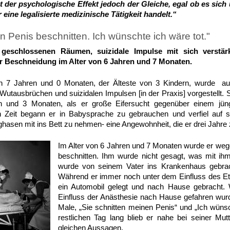
t der psychologische Effekt jedoch der Gleiche, egal ob es sich 
eine legalisierte medizinische Tätigkeit handelt.“
 Penis beschnitten. Ich wünschte ich wäre tot."
 geschlossenen Räumen, suizidale Impulse mit sich verstä
er Beschneidung im Alter von 6 Jahren und 7 Monaten.
on 7 Jahren und 0 Monaten, der Älteste von 3 Kindern, wurde au
, Wutausbrüchen und suizidalen Impulsen [in der Praxis] vorgestellt.
n und 3 Monaten, als er große Eifersucht gegenüber einem jün
en Zeit begann er in Babysprache zu gebrauchen und verfiel auf 
ghasen mit ins Bett zu nehmen- eine Angewohnheit, die er drei Jahre 
Im Alter von 6 Jahren und 7 Monaten wurde er weg
beschnitten. Ihm wurde nicht gesagt, was mit i
wurde von seinem Vater ins Krankenhaus gebrach
Während er immer noch unter dem Einfluss des Eth
ein Automobil gelegt und nach Hause gebracht.
Einfluss der Anästhesie nach Hause gefahren wurd
Male, „Sie schnitten meinen Penis“ und „Ich wünsc
restlichen Tag lang blieb er nahe bei seiner Mut
gleichen Aussagen.