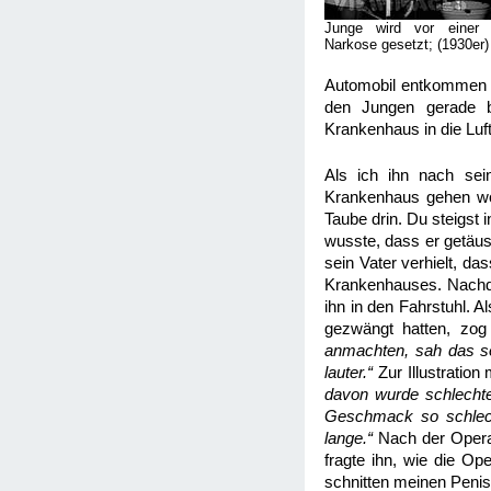
Junge wird vor einer 
Narkose gesetzt; (1930er)
Automobil entkommen u
den Jungen gerade b
Krankenhaus in die Luf
Als ich ihn nach sein
Krankenhaus gehen woll
Taube drin. Du steigst 
wusste, dass er getäus
sein Vater verhielt, d
Krankenhauses. Nachdem
ihn in den Fahrstuhl. 
gezwängt hatten, zog
anmachten, sah das so
lauter.“
Zur Illustratio
davon wurde schlechte
Geschmack so schlecht
lange.“
Nach der Opera
fragte ihn, wie die Op
schnitten meinen Penis“