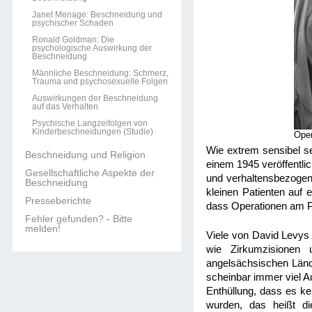
Janet Menage: Beschneidung und
psychischer Schaden
Ronald Goldman: Die
psychologische Auswirkung der
Beschneidung
Männliche Beschneidung: Schmerz,
Trauma und psychosexuelle Folgen
Auswirkungen der Beschneidung
auf das Verhalten
Psychische Langzeifolgen von
Kinderbeschneidungen (Studie)
Oper
Wie extrem sensibel se
Beschneidung und Religion
einem 1945 veröffentli
Gesellschaftliche Aspekte der
und verhaltensbezogene
Beschneidung
kleinen Patienten auf 
Presseberichte
dass Operationen am Pe
Fehler gefunden? - Bitte
melden!
Viele von David Levys 
wie Zirkumzisionen 
angelsächsischen Länd
scheinbar immer viel A
Enthüllung, dass es ke
wurden, das heißt di