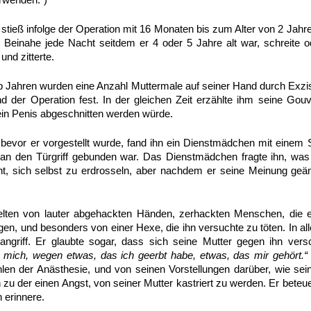
erwenden.“)
 stieß infolge der Operation mit 16 Monaten bis zum Alter von 2 Jahr
 Beinahe jede Nacht seitdem er 4 oder 5 Jahre alt war, schreite 
und zitterte.
lb Jahren wurden eine Anzahl Muttermale auf seiner Hand durch Exzis
nd der Operation fest. In der gleichen Zeit erzählte ihm seine Go
ein Penis abgeschnitten werden würde.
bevor er vorgestellt wurde, fand ihn ein Dienstmädchen mit einem 
n den Türgriff gebunden war. Das Dienstmädchen fragte ihn, wa
t, sich selbst zu erdrosseln, aber nachdem er seine Meinung geän
.
lten von lauter abgehackten Händen, zerhackten Menschen, die e
, und besonders von einer Hexe, die ihn versuchte zu töten. In a
 angriff. Er glaubte sogar, dass sich seine Mutter gegen ihn ver
 mich, wegen etwas, das ich geerbt habe, etwas, das mir gehört.
n der Anästhesie, und von seinen Vorstellungen darüber, wie sein
 zu der einen Angst, von seiner Mutter kastriert zu werden. Er beteue
h erinnere.