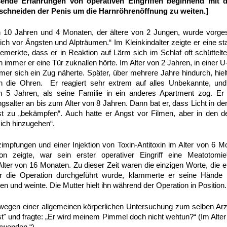
ösende Erfahrungen von operativen Eingriffen beginnend mit
schneiden der Penis um die Harnröhrenöffnung zu weiten.]
 10 Jahren und 4 Monaten, der ältere von 2 Jungen, wurde vorgeste
lich vor Ängsten und Alpträumen.“ Im Kleinkindalter zeigte er eine 
emerkte, dass er in Reaktion auf Lärm sich im Schlaf oft schüttelt
immer er eine Tür zuknallen hörte. Im Alter von 2 Jahren, in einer 
er sich ein Zug näherte. Später, über mehrere Jahre hindurch, hielt 
n die Ohren. Er reagiert sehr extrem auf alles Unbekannte, un
 5 Jahren, als seine Familie in ein anderes Apartment zog. Er 
gsalter an bis zum Alter von 8 Jahren. Dann bat er, dass Licht in de
t zu „bekämpfen“. Auch hatte er Angst vor Filmen, aber in den d
sich hinzugehen“.
pfungen und einer Injektion von Toxin-Antitoxin im Alter von 6 Mo
on zeigte, war sein erster operativer Eingriff eine Meatotom
lter von 16 Monaten. Zu dieser Zeit waren die einzigen Worte, die 
r die Operation durchgeführt wurde, klammerte er seine Hände 
n und weinte. Die Mutter hielt ihn während der Operation in Position
r wegen einer allgemeinen körperlichen Untersuchung zum selben Arz
gst" und fragte: „Er wird meinem Pimmel doch nicht wehtun?“ (Im Alte