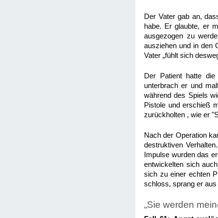
Der Vater gab an, das
habe. Er glaubte, er 
ausgezogen zu werden
ausziehen und in den O
Vater „fühlt sich desw
Der Patient hatte di
unterbrach er und malt
während des Spiels wie
Pistole und erschieß m
zurückholten , wie er "
Nach der Operation kam
destruktiven Verhalten
Impulse wurden das ers
entwickelten sich auch
sich zu einer echten P
schloss, sprang er au
„Sie werden mein