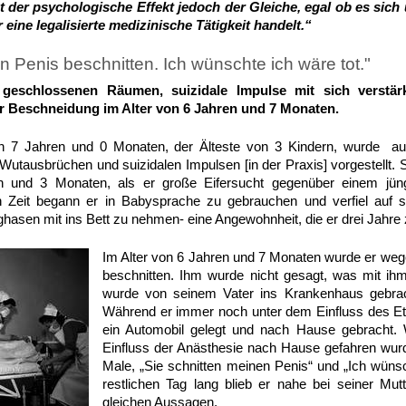
t der psychologische Effekt jedoch der Gleiche, egal ob es sich 
eine legalisierte medizinische Tätigkeit handelt.“
 Penis beschnitten. Ich wünschte ich wäre tot."
 geschlossenen Räumen, suizidale Impulse mit sich verstä
er Beschneidung im Alter von 6 Jahren und 7 Monaten.
on 7 Jahren und 0 Monaten, der Älteste von 3 Kindern, wurde au
, Wutausbrüchen und suizidalen Impulsen [in der Praxis] vorgestellt.
n und 3 Monaten, als er große Eifersucht gegenüber einem jün
en Zeit begann er in Babysprache zu gebrauchen und verfiel auf 
ghasen mit ins Bett zu nehmen- eine Angewohnheit, die er drei Jahre 
Im Alter von 6 Jahren und 7 Monaten wurde er weg
beschnitten. Ihm wurde nicht gesagt, was mit i
wurde von seinem Vater ins Krankenhaus gebrach
Während er immer noch unter dem Einfluss des Eth
ein Automobil gelegt und nach Hause gebracht.
Einfluss der Anästhesie nach Hause gefahren wurd
Male, „Sie schnitten meinen Penis“ und „Ich wünsc
restlichen Tag lang blieb er nahe bei seiner Mut
gleichen Aussagen.