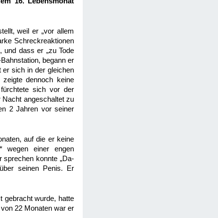
 dem 16. Lebensmonat
llt, weil er „vor allem
starke Schreckreaktionen
e, und dass er „zu Tode
U-Bahnstation, begann er
er sich in der gleichen
d zeigte dennoch keine
fürchtete sich vor der
r Nacht angeschaltet zu
en 2 Jahren vor seiner
naten, auf die er keine
ie* wegen einer engen
er sprechen konnte „Da-
über seinen Penis. Er
.
t gebracht wurde, hatte
r von 22 Monaten war er