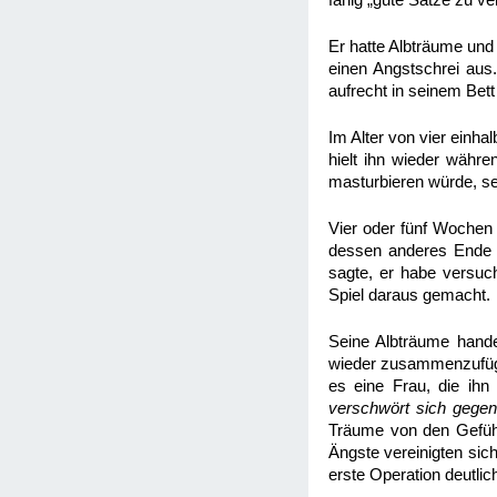
fähig „gute Sätze zu v
Er hatte Albträume und
einen Angstschrei aus.
aufrecht in seinem Bett 
Im Alter von vier einha
hielt ihn wieder währe
masturbieren würde, s
Vier oder fünf Wochen 
dessen anderes Ende a
sagte, er habe versuch
Spiel daraus gemacht
Seine Albträume hande
wieder zusammenzufügen
es eine Frau, die ihn
verschwört sich gegen
Träume von den Gefühle
Ängste vereinigten sich
erste Operation deutlic