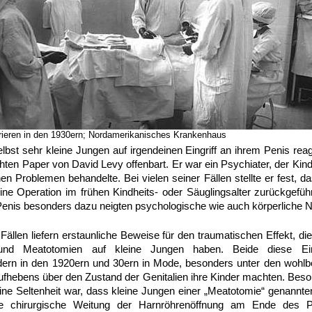
ieren in den 1930ern; Nordamerikanisches Krankenhaus
lbst sehr kleine Jungen auf irgendeinen Eingriff an ihrem Penis rea
chten Paper von David Levy offenbart. Er war ein Psychiater, der Kin
n Problemen behandelte. Bei vielen seiner Fällen stellte er fest, d
eine Operation im frühen Kindheits- oder Säuglingsalter zurückgefü
nis besonders dazu neigten psychologische wie auch körperliche N
Fällen liefern erstaunliche Beweise für den traumatischen Effekt, d
und Meatotomien auf kleine Jungen haben. Beide diese Ein
ern in den 1920ern und 30ern in Mode, besonders unter den wohlbe
ufhebens über den Zustand der Genitalien ihre Kinder machten. Beson
ine Seltenheit war, dass kleine Jungen einer „Meatotomie“ genannt
e chirurgische Weitung der Harnröhrenöffnung am Ende des P