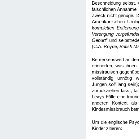
Beschneidung selbst, 
fälschlichen Annahme h
Zweck nicht genüge. 1
Amerikanischen Urolo
kompletten Entfernung
Verengung vorgefunden
Geburt“
und selbstrede
(C.A. Royde,
British M
Bemerkenswert an den u
erinnerten, was ihnen
misstrauisch gegenüber
vollständig unnötig 
Jungen
soll
l
ang sein)
zurückziehen lässt, ta
Levys Fälle eine traur
anderen Kontext als 
Kindesmissbrauch betr
Um die englische Psy
Kinder zitieren: