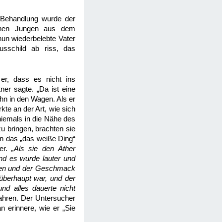
 Behandlung wurde der
einen Jungen aus dem
un wiederbelebte Vater
sschild ab riss, das
 er, dass es nicht ins
ner sagte. „Da ist eine
ihn in den Wagen. Als er
te an der Art, wie sich
niemals in die Nähe des
u bringen, brachten sie
in das „das weiße Ding“
ter.
„Als sie den Äther
nd es wurde lauter und
hen und der Geschmack
überhaupt war, und der
nd alles dauerte nicht
hren. Der Untersucher
n erinnere, wie er „Sie