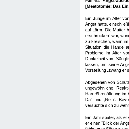
Fall 61: Angst-ausl
[Meatotomie: Das Ein
Ein Junge im Alter von
Angst hatte, einschließ
auf Lärm. Die Mutter b
erschrocken“ war, wann 
zu kreischen, wann imm
Situation die Hände a
Probleme im Alter von
Dunkelheit vom Säuglin
lassen, um seine Angs
Vorstellung „zwang er 
Abgesehen von Schutzim
ungewöhnliche Reakti
Harnröhrenöffnung im A
Da“ und „Nein“. Bevo
versuchte sich zu wehre
Ein Jahr später, als e
er einen "Blick der An