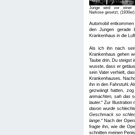
Junge wird vor einer 
Narkose gesetzt; (1930er)
Automobil entkommen u
den Jungen gerade b
Krankenhaus in die Luf
Als ich ihn nach sein
Krankenhaus gehen woll
Taube drin. Du steigst 
wusste, dass er getäus
sein Vater verhielt, d
Krankenhauses. Nachdem
ihn in den Fahrstuhl. 
gezwängt hatten, zog
anmachten, sah das so
lauter.“
Zur Illustratio
davon wurde schlechte
Geschmack so schlecht
lange.“
Nach der Opera
fragte ihn, wie die Op
schnitten meinen Penis“