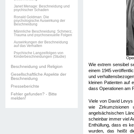
Janet Menage: Beschneidung und
psychischer Schaden
Ronald Goldman: Die
psychologische Auswirkung der
Beschneidung
Männliche Beschneidung: Schmerz,
Trauma und psychosexuelle Folgen
Auswirkungen der Beschneidung
auf das Verhalten
Psychische Langzeifolgen von
Kinderbeschneidungen (Studie)
Oper
Wie extrem sensibel se
Beschneidung und Religion
einem 1945 veröffentli
Gesellschaftliche Aspekte der
und verhaltensbezogene
Beschneidung
kleinen Patienten auf 
Presseberichte
dass Operationen am Pe
Fehler gefunden? - Bitte
melden!
Viele von David Levys 
wie Zirkumzisionen 
angelsächsischen Länd
scheinbar immer viel A
Enthüllung, dass es ke
wurden, das heißt di