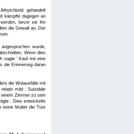
Äthylchlorid gehandelt
ind kämpfte dagegen an
werden, bevor sie ihn
dten die Gewalt an. Der
esen.
f angesprochen wurde,
 abschnitten. Wenn dies
h sagte ' Kauf mir eine
ls die Erinnerung daran
ers die Wutausfälle mit
elativ mild . Suizidale
in einem Zimmer zu sein
igte . Dies entwickelte
n seine Mutter die Türe