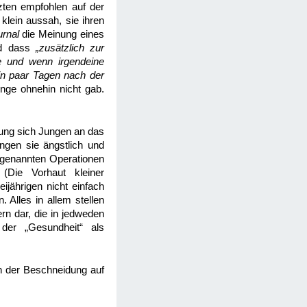
zten empfohlen auf der
klein aussah, sie ihren
urnal
die Meinung eines
nd dass
„zusätzlich zur
te und wenn irgendeine
in paar Tagen nach der
nge ohnehin nicht gab.
rung sich Jungen an das
ngen sie ängstlich und
n genannten Operationen
 (Die Vorhaut kleiner
ijährigen nicht einfach
 Alles in allem stellen
rn dar, die in jedweden
 der „Gesundheit“ als
n der Beschneidung auf