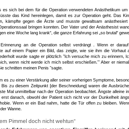
s es sich bei dem für die Operation verwendeten Anästhetikum um 
müsste das Kind hereinlegen, damit es zur Operation geht. Das K
, kämpfte gegen die Ärzte und musste gewaltsam anästhesiert 
perationssaal bringen konnten. Der Vater und der Anästhesist wan
egen eine Woche lang krank“, die ganze Erfahrung sei „so brutal“ gew
e Erinnerung an die Operation selbst verdrängt . Wenn er darau
e auf einem Papier ein Bild, das zeigte, wie sie ihm die Vorhaut
derholt wurde sagte er plötzlich "Ich versuche mich zu erinnern, Ic
ich, wenn nicht werde ich mich selbst erschießen.'" Aber er niema
Sie schnitten meinen Penis "sagte.
 es zu einer Verstärkung aller seiner vorherigen Symptome, besond
. Bis zu diesem Zeitpunkt [der Beschneidung] waren die Ausbrüche r
te Mal unmittelbar nach der Operation beobachtet. Ängste alleine 
 erst danach, obwohl der Patient sich nicht vor der Dunkelheit ängst
hobie. Wenn er ein Bad nahm, hatte die Tür offen zu bleiben. Wen
s der Wanne.
em Pimmel doch nicht wehtun“