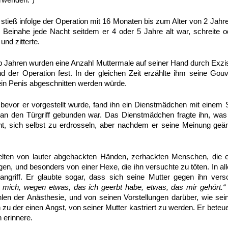
erwenden.“)
 stieß infolge der Operation mit 16 Monaten bis zum Alter von 2 Jahr
 Beinahe jede Nacht seitdem er 4 oder 5 Jahre alt war, schreite 
und zitterte.
lb Jahren wurden eine Anzahl Muttermale auf seiner Hand durch Exzis
nd der Operation fest. In der gleichen Zeit erzählte ihm seine Go
ein Penis abgeschnitten werden würde.
bevor er vorgestellt wurde, fand ihn ein Dienstmädchen mit einem 
n den Türgriff gebunden war. Das Dienstmädchen fragte ihn, wa
t, sich selbst zu erdrosseln, aber nachdem er seine Meinung geän
.
lten von lauter abgehackten Händen, zerhackten Menschen, die e
, und besonders von einer Hexe, die ihn versuchte zu töten. In a
 angriff. Er glaubte sogar, dass sich seine Mutter gegen ihn ver
 mich, wegen etwas, das ich geerbt habe, etwas, das mir gehört.
n der Anästhesie, und von seinen Vorstellungen darüber, wie sein
 zu der einen Angst, von seiner Mutter kastriert zu werden. Er beteue
h erinnere.