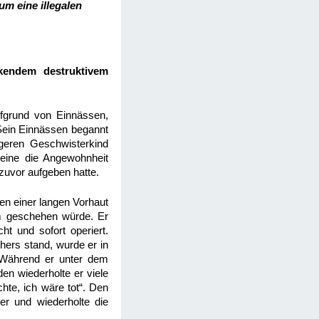
um eine illegalen
rkendem destruktivem
fgrund von Einnässen,
 Sein Einnässen begannt
geren Geschwisterkind
seine die Angewohnheit
zuvor aufgeben hatte.
en einer langen Vorhaut
hm geschehen würde. Er
t und sofort operiert.
ers stand, wurde er in
 Während er unter dem
en wiederholte er viele
hte, ich wäre tot“. Den
ter und wiederholte die