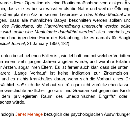
wurde diese Operation als eine Routinemaßnahme von einigen Är
in, dass sie es besser wüssten als die Natur und weil die Öffnung 
950 empfahl ein Arzt in seinem Leserbrief an das
British Medical Jo
gen, dass alle männlichen Babys beschnitten werden sollten u
 des Präputiums, die Harnröhrenöffnung untersucht werden soll
 wird, sollte eine Meatotomie durchführt werden“
alles innerhalb
„e
nd ohne irgendeine Form der Betäubung, die es damals für Säugli
edical Journal
, 21 January 1950, 182).
nten beschriebenen Fällen ist, wie lebhaft und mit welcher Verbitte
 in einem sehr jungen Jahren angetan wurde, und wie ihre Erfahru
 Ärzten, sogar ihren Eltern. Es ist ferner auch klar, dass die unte
waren: „Lange Vorhaut“ ist keine Indikation zur Zirkumzision
; und es nichts krankhaftes daran, wenn sich die Vorhaut eines Dre
tsächlich
soll
sich die Vorhaut so früh gar nicht zurückziehen lassen.
ige Geschichte ärztlicher Ignoranz und Grausamkeit gegenüber Kinde
dem privilegierten Raum des „medizinischen Eingriffs“ oder
achtet würde.
chologin
Janet Menage
bezüglich der psychologischen Auswirkunge