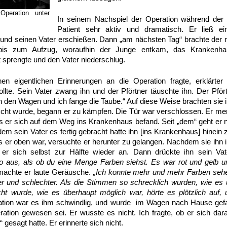
Operation unter
In seinem Nachspiel der Operation während der
Patient sehr aktiv und dramatisch. Er ließ 
nd seinen Vater erschießen. Dann „am nächsten Tag“ brachte der n
is zum Aufzug, woraufhin der Junge entkam, das Krankenhau
t sprengte und den Vater niederschlug.
en eigentlichen Erinnerungen an die Operation fragte, erklärter
te. Sein Vater zwang ihn und der Pförtner täuschte ihn. Der Pfört
in den Wagen und ich fange die Taube.“ Auf diese Weise brachten sie 
cht wurde, begann er zu kämpfen. Die Tür war verschlossen. Er merk
ass er sich auf dem Weg ins Krankenhaus befand. Seit „dem“ geht er 
 sein Vater es fertig gebracht hatte ihn [ins Krankenhaus] hinein z
Als er oben war, versuchte er herunter zu gelangen. Nachdem sie ihn 
 er sich selbst zur Hälfte wieder an. Dann drückte ihn sein Va
 aus, als ob du eine Menge Farben siehst. Es war rot und gelb u
n machte er laute Geräusche.
„Ich konnte mehr und mehr Farben se
r und schlechter. Als die Stimmen so schrecklich wurden, wie es 
 wurde, wie es überhaupt möglich war, hörte es plötzlich auf, u
tion war es ihm schwindlig, und wurde im Wagen nach Hause gefa
eration gewesen sei. Er wusste es nicht. Ich fragte, ob er sich dara
 gesagt hatte. Er erinnerte sich nicht.