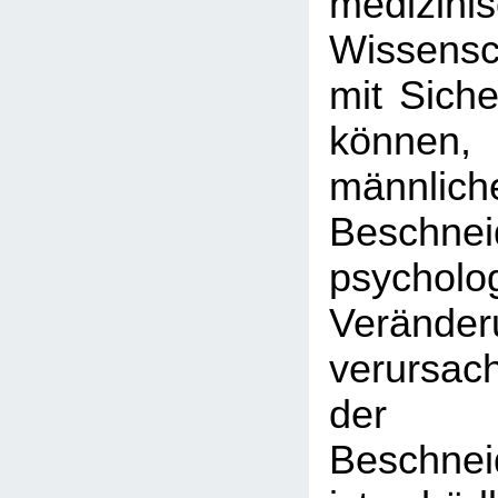
medizini
Wissens
mit Siche
können
männlich
Beschnei
psycholo
Veränder
verursac
de
Beschnei