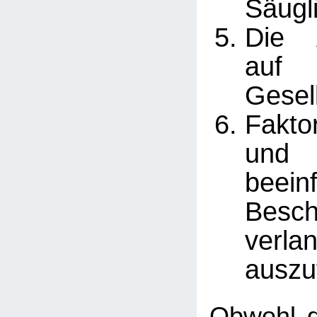
Säugl
Die 
au
Gesell
Fakto
un
beein
Besc
verl
auszu
Obwohl di