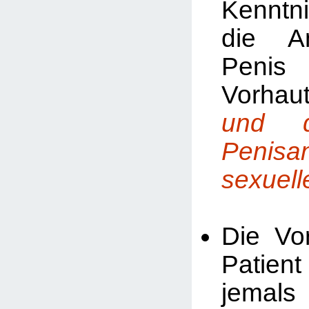
Kenntn
die A
Peni
Vorha
und d
Penis
sexuell
Die Vor
Patie
jemal