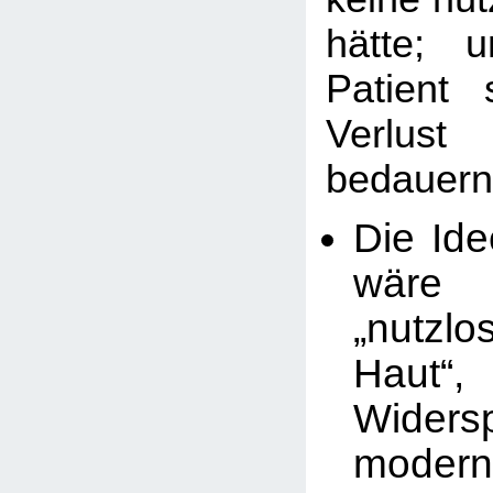
hätte; 
Patient
Verlu
bedauern
Die Ide
wäre
„nutz
Haut“
Wider
modern