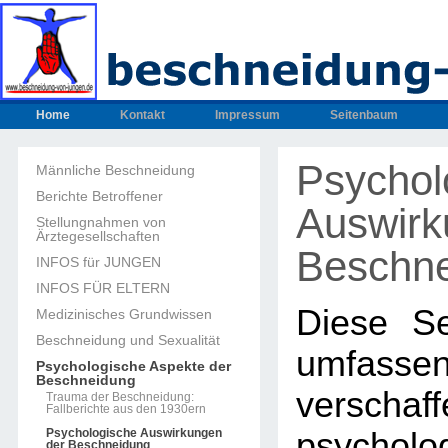
Home
Kontakt
Impressum
Seitenbaum
Psychol
Männliche Beschneidung
Berichte Betroffener
Auswirk
Stellungnahmen von
Ärztegesellschaften
Beschn
INFOS für JUNGEN
INFOS FÜR ELTERN
Diese Se
Medizinisches Grundwissen
Beschneidung und Sexualität
umfassen
Psychologische Aspekte der
Beschneidung
verscha
Trauma der Beschneidung:
Fallberichte aus den 1930ern
Psychologische Auswirkungen
psycholo
der Beschneidung