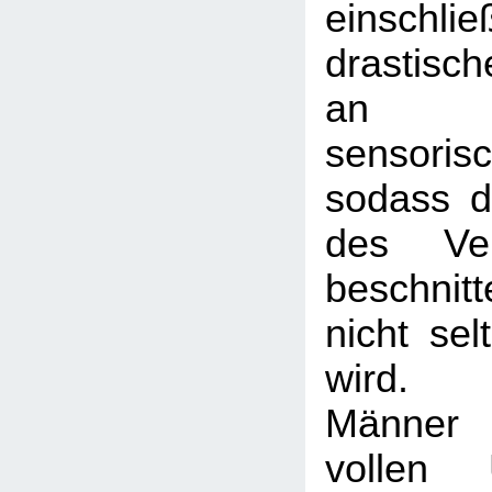
einschl
drastisc
an e
sensoris
sodass d
des Ver
beschnit
nicht sel
wird. B
Männer
vollen