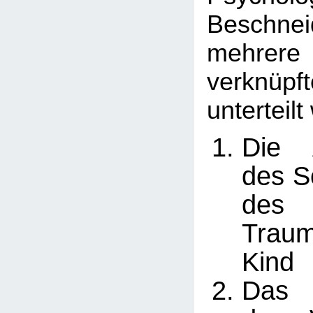
Beschne
mehrere
verknüp
unterteil
Die 
des S
des 
Trau
Kind
Das 