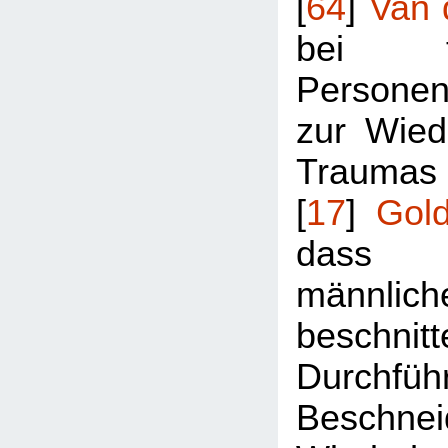
[
64
]
Van 
bei tra
Persone
zur Wied
Traum
[
17
]
Gol
dass 
männlich
beschnit
Durchfü
Beschn