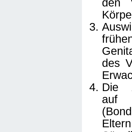
den V
Körper
Ausw
frühe
Genit
des V
Erwa
Die 
auf 
(Bond
Elt