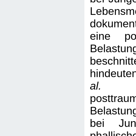
Lebensm
dokument
eine pos
Belastun
beschni
hindeuten
al.
h
posttrau
Belastun
bei Ju
phalli