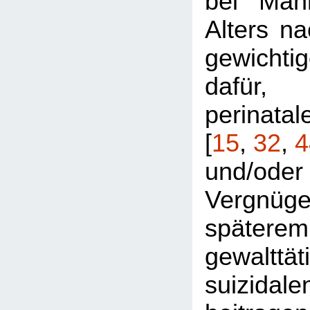
bei Männ
Alters na
gewich
dafür
perinat
[
15
,
32
,
4
und/oder
Vergnüg
späterem
gewalttä
suizida