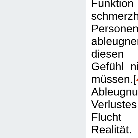
Funkt
schmer
Personen
ableug
diesen 
Gefühl ni
müssen.[
Ableu
Verlustes
Fluch
Realitä