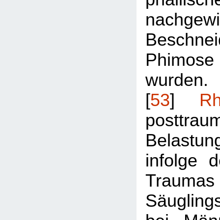
nachgewie
Beschne
Phimose
wurden.
[
53
]
Rh
posttrau
Belastun
infolge d
Trau
Säugling