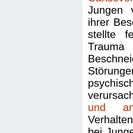
Jungen 
ihrer Be
stellte 
Tra
Beschne
Störunge
psychis
verursach
und an
Verhalte
bei Jung