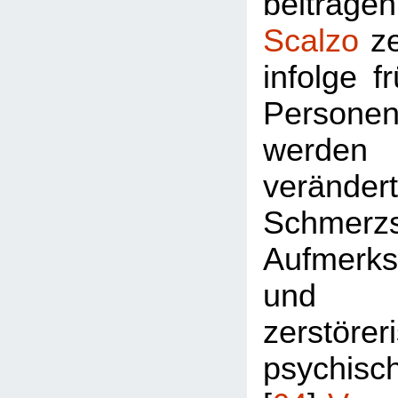
beitrag
Scalzo
ze
infolge f
Persone
werde
veränder
Schmerzse
Aufmerksa
und 
zerstörer
psychisc