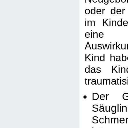
oder der
im Kinde
eine 
Auswirk
Kind hab
das Kin
traumati
Der G
Säugl
Schm