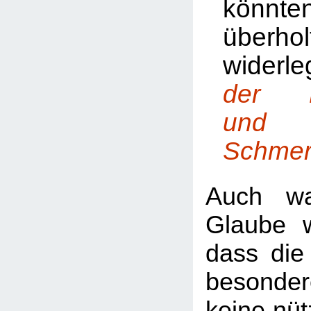
könnte
überhol
wider
der B
und
Schmer
Auch wa
Glaube we
dass die
besonder
keine nüt