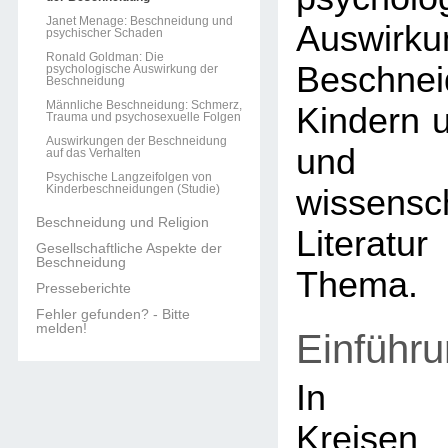
Janet Menage: Beschneidung und
Auswir
psychischer Schaden
Ronald Goldman: Die
Beschn
psychologische Auswirkung der
Beschneidung
Männliche Beschneidung: Schmerz,
Kindern 
Trauma und psychosexuelle Folgen
Auswirkungen der Beschneidung
un
auf das Verhalten
Psychische Langzeifolgen von
Kinderbeschneidungen (Studie)
wissensch
Beschneidung und Religion
Literat
Gesellschaftliche Aspekte der
Beschneidung
Thema.
Presseberichte
Fehler gefunden? - Bitte
melden!
Einführ
In med
Kreisen