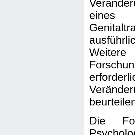
Veränder
eine
Genitalt
ausführli
Weitere
Forschu
erforder
Veränder
beurteile
Die Fo
Psych