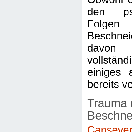
den psy
Fol
Beschn
davon e
vollständ
einiges 
bereits v
Trauma 
Beschne
Canseve