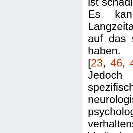
ist schädl
Es kann
Langzeit
auf das 
haben.
[
23
,
46
,
Jedoch
spezifisc
neurolog
psychol
verhalte