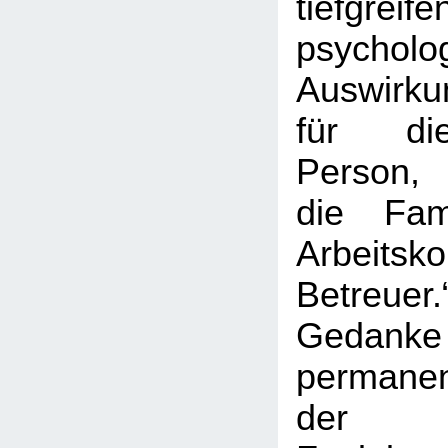
tiefgreife
psycholo
Auswirkun
für die
Person,
die Fam
Arbeits
Betreuer
Gedan
permane
der se