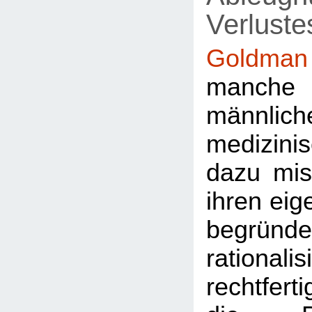
Verluste
Goldman
manche 
männlic
medizini
dazu mi
ihren eig
begrü
rational
rechtfer