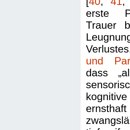
[
40
,
41
erste P
Trauer b
Leugnung 
Verlustes
und Par
dass „a
sensor
kogniti
ernsthaft
zwangslä