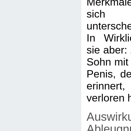
Merkmal
sich 
untersch
In Wirkl
sie aber: 
Sohn mit 
Penis, d
erinne
verloren 
Auswirk
Ableugn