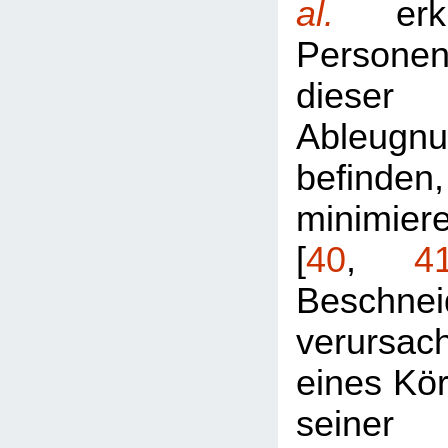
al.
erkl
Personen
dieser
Ableugn
befinden,
minimie
[
40
,
4
Beschnei
verursac
eines Kör
seiner