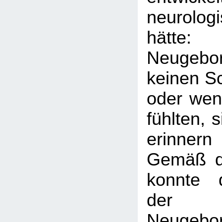
neurolog
hätt
Neugebo
keinen Sc
oder wen
fühlten, 
erinne
Gemäß d
konnte 
der
Neugebo