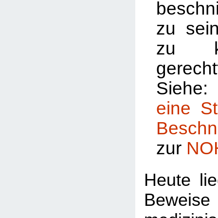
beschn
zu sei
zu k
gerechtf
Siehe
eine S
Beschn
zur
NO
Heute li
Bewei