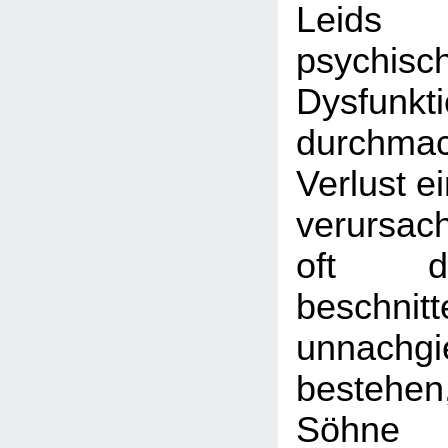
Leids
psychisc
Dysfunkt
durchma
Verlust e
verursac
oft d
beschni
unnachg
bestehe
Söhne 