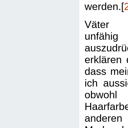
werden.[
Väter 
unfähig
auszud
erklären 
dass mei
ich auss
obwohl 
Haarfa
anderen