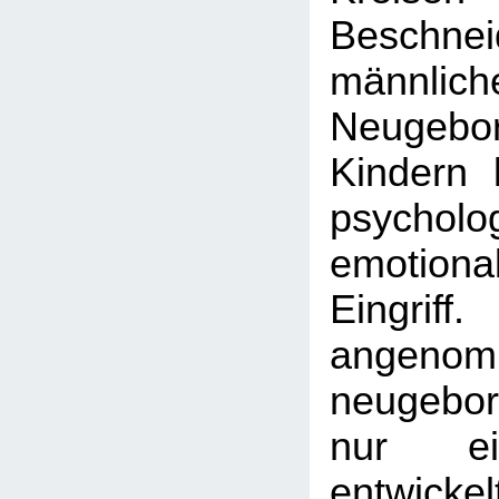
Beschnei
männlich
Neugebor
Kindern 
psycho
emotion
Eingrif
angenom
neugebor
nur ei
entwickel