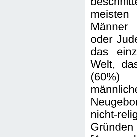
beschnit
meisten 
Männer 
oder Jude
das ein
Welt, da
(60%
männlich
Neugeb
nicht-reli
Gründen