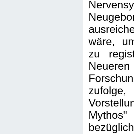
Nerven
Neugebo
ausreich
wäre, u
zu regis
Neueren
Forschun
zufolge
Vorstellu
Mythos"
bezüg