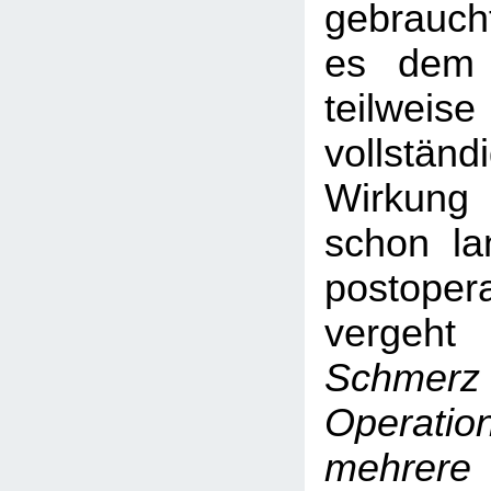
gebraucht
es dem 
teilwei
vollstän
Wirkung
schon la
postoper
verge
Schmer
Opera
mehre