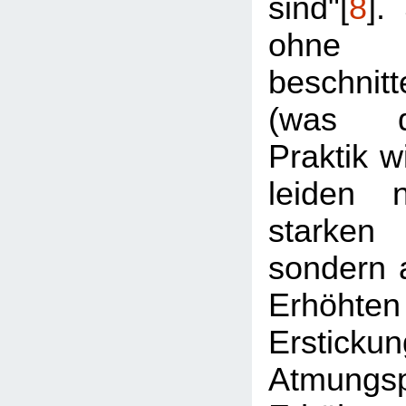
sind"[
8
].
ohne 
beschni
(was d
Praktik w
leiden 
starken
sondern 
Erhöhten
Ersticku
Atmungs