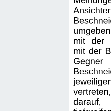
Meinu
Ansicht
Beschnei
umgebe
mit der H
mit der B
Geg
Beschn
jeweili
vertreten
dara