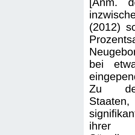
[Anm. d
inzwisch
(2012) sc
Proze
Neugebo
bei etw
eingepend
Zu de
Staate
signifika
ihrer 