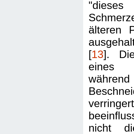
"diese
Schmerz
älteren P
ausgeha
[
13
]. Di
eines 
währ
Beschnei
verringe
beeinfl
nicht d