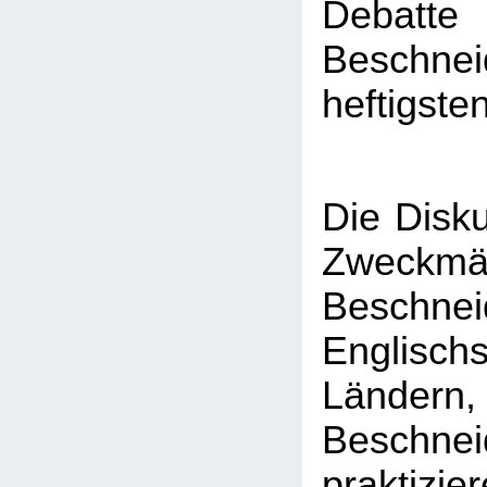
Debatt
Besch
heftigste
Die Disku
Zweckmä
Beschne
Englisch
Länder
Beschnei
praktizier