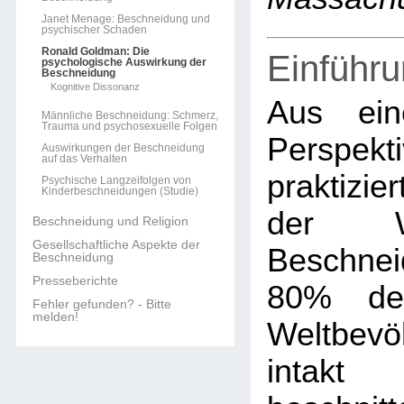
Janet Menage: Beschneidung und
psychischer Schaden
Ronald Goldman: Die
Einführ
psychologische Auswirkung der
Beschneidung
Kognitive Dissonanz
Aus ein
Männliche Beschneidung: Schmerz,
Trauma und psychosexuelle Folgen
Perspekti
Auswirkungen der Beschneidung
auf das Verhalten
praktizie
Psychische Langzeifolgen von
Kinderbeschneidungen (Studie)
der W
Beschneidung und Religion
Gesellschaftliche Aspekte der
Beschne
Beschneidung
Presseberichte
80% der
Fehler gefunden? - Bitte
melden!
Weltbev
intak