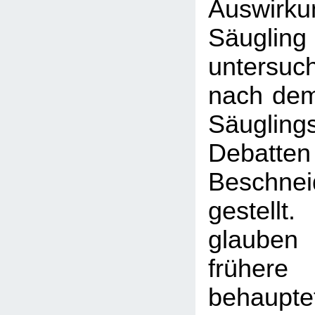
Auswirk
Säug
untersuc
nach de
Säugli
Debatt
Beschne
gestellt
glaub
frühere 
behaupte