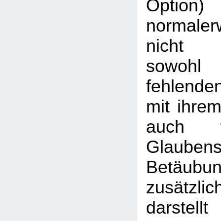
Opti
normaler
nicht v
sowohl
fehlende
mit ihre
auch 
Glauben
Betäu
zusätzl
darstellt