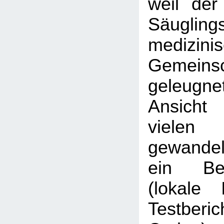
weil de
Säugli
medizini
Gemeinsc
geleugne
Ansicht
viele
gewan
ein Bet
(lokale I
Testberic