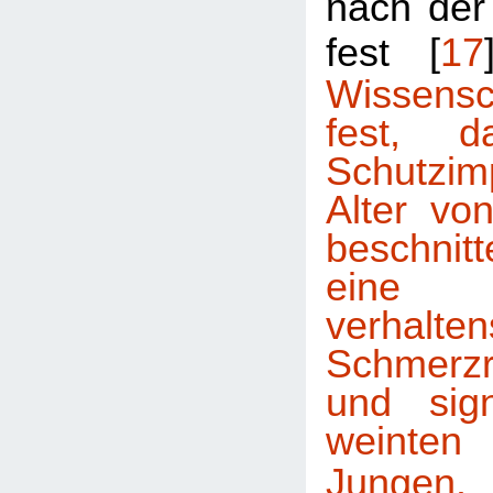
nach der
fest [
17
Wissensch
fest, d
Schutzi
Alter vo
beschni
eine
verhalte
Schmerzr
und sign
weinten
Jungen.
D