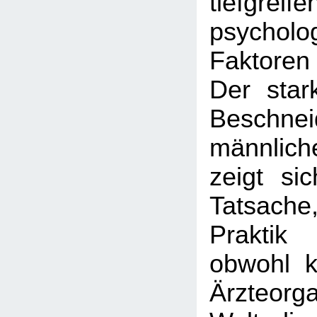
tiefgreif
psycholo
Faktoren 
Der star
Beschnei
männlic
zeigt si
Tatsach
Praktik
obwohl k
Ärzteorga