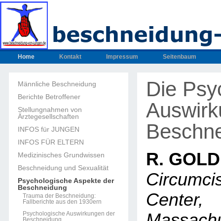
Home
Kontakt
Impressum
Seitenbaum
Die Psy
Männliche Beschneidung
Berichte Betroffener
Auswirk
Stellungnahmen von
Ärztegesellschaften
Beschn
INFOS für JUNGEN
INFOS FÜR ELTERN
R. GOL
Medizinisches Grundwissen
Beschneidung und Sexualität
Circumci
Psychologische Aspekte der
Beschneidung
Cente
Trauma der Beschneidung:
Fallberichte aus den 1930ern
Psychologische Auswirkungen der
Massachu
Beschneidung