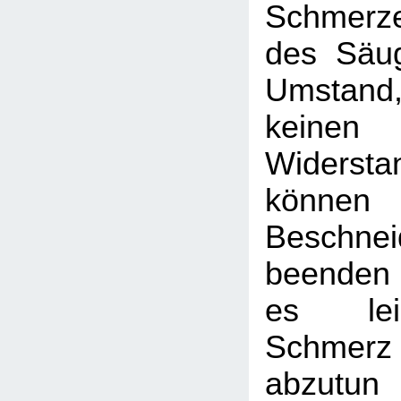
Schmerz
des Säug
Umstand
keinen 
Widerst
könne
Beschnei
beenden 
es lei
Schmerz
abzutun