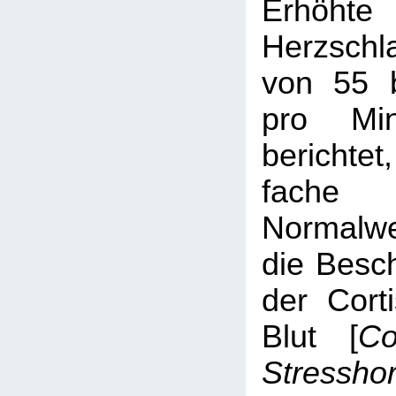
Erhöhte
Herzschl
von 55 
pro Min
berichtet
fache
Normalwe
die Besch
der Corti
Blut [
Co
Stressho