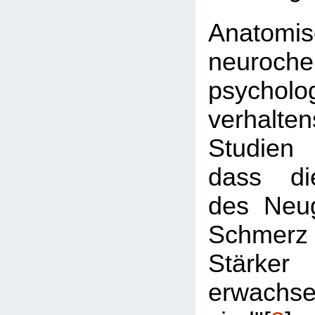
Anatomis
neuroche
psychol
verhalte
Studien
dass di
des Neu
Schmerz 
Stärk
erwachse