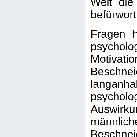
Welt die
befürwort
Fragen hi
psycholo
Motiv
Beschne
langanha
psycholo
Auswir
männlich
Beschne