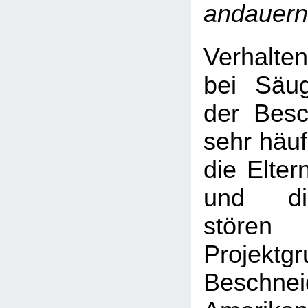
andauern
Verhalte
bei Säug
der Besc
sehr häuf
die Elter
und di
stören 
Projek
Beschn