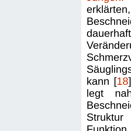
erklärt
Beschnei
dauerhaf
Veränd
Schmerz
Säugling
kann [
18
legt na
Beschn
Strukt
Funkti