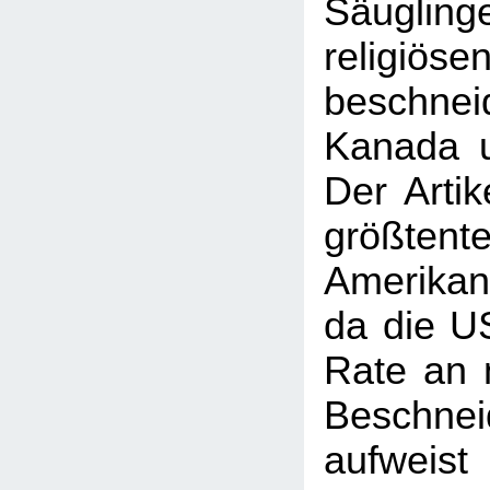
Säuglin
religiö
beschne
Kanada u
Der Artik
größten
Amerikan
da die U
Rate an n
Beschne
aufweist