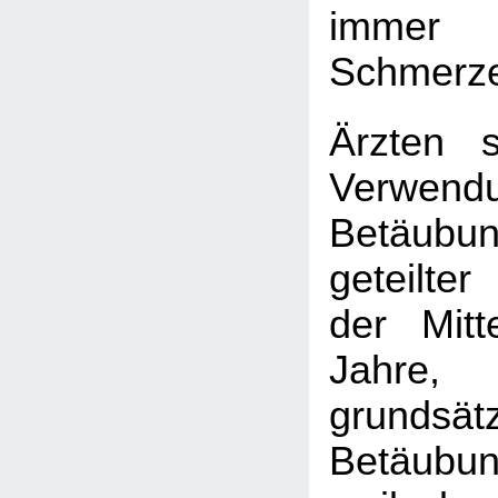
immer
Schmerze
Ärzten 
Verwe
Betäubun
geteilte
der Mit
Jahr
grundsä
Betäubu