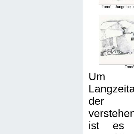
Tomé - Junge bei 
Tomé
Um
Langzeit
der Be
versteh
ist es 