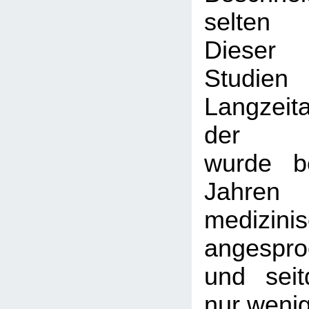
selten 
Dieser
Studie
Langzeit
der Be
wurde b
Jahre
medizinis
angespr
und sei
nur weni