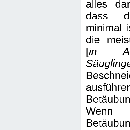
alles dar
dass di
minimal i
die meis
[
in A
Säugling
Beschne
ausfü
Betäubun
Wen
Betäubun