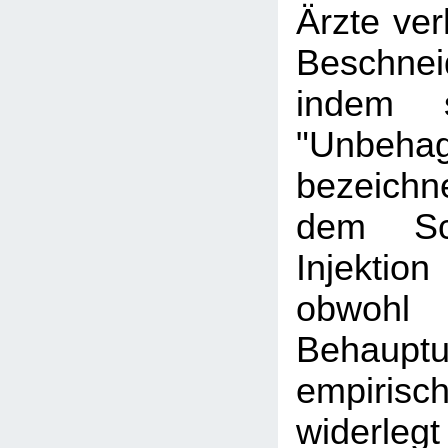
Ärzte ve
Beschnei
indem 
"Unbeha
bezeich
dem Sc
Injektion
obwo
Behaupt
empiris
widerlegt