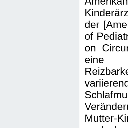
Amerikan
Kinderärz
der [Ame
of Pediat
on Circu
eine
Reizba
variieren
Schlaf
Verände
Mutter-Ki