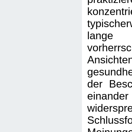
konzent
typische
lan
vorherrs
Ansic
gesundhei
der Besc
einander
widerspr
Schlussf