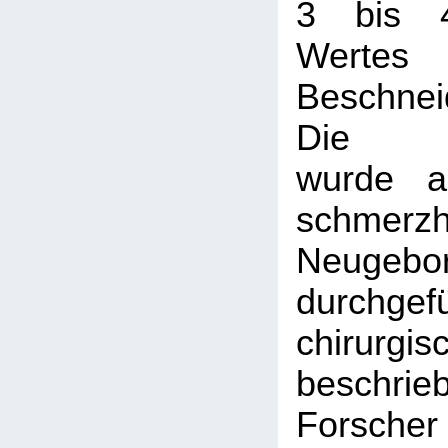
3 bis 
Werte
Beschne
Die Be
wurde a
schmerzha
Neugebo
durchgef
chirurgis
beschrie
Forscher