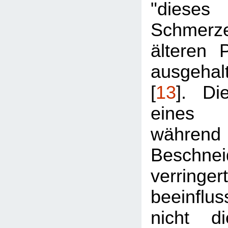
"diese
Schmerz
älteren P
ausgeha
[
13
]. Di
eines 
währ
Beschnei
verringe
beeinfl
nicht d