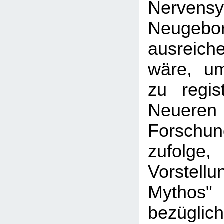
Nerven
Neugebo
ausreich
wäre, u
zu regis
Neueren
Forschun
zufolge
Vorstellu
Mythos"
bezüg