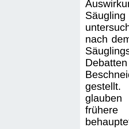
Auswirk
Säug
untersuc
nach de
Säugli
Debatt
Beschne
gestellt
glaub
frühere 
behaupte