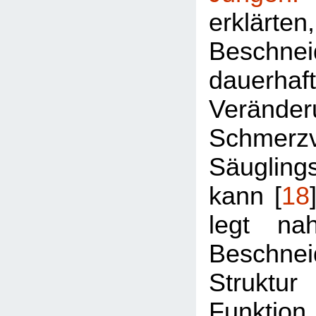
erklärt
Beschnei
dauerhaf
Veränd
Schmerz
Säugling
kann [
18
legt na
Beschn
Strukt
Funkti