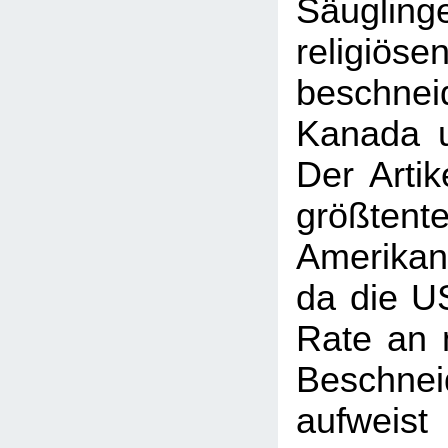
Säuglin
religiö
beschne
Kanada u
Der Artik
größten
Amerikan
da die U
Rate an n
Beschne
aufweist