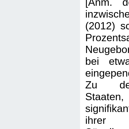
[Anm. d
inzwisch
(2012) sc
Proze
Neugebo
bei etw
eingepend
Zu de
Staate
signifika
ihrer 