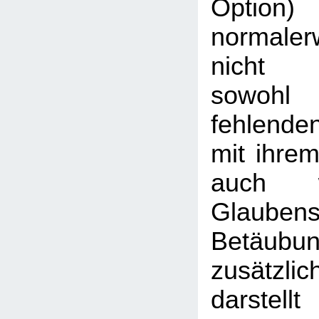
Opti
normaler
nicht v
sowohl
fehlende
mit ihre
auch 
Glauben
Betäu
zusätzl
darstellt