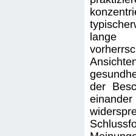
konzent
typische
lan
vorherrs
Ansic
gesundhei
der Besc
einander
widerspr
Schlussf