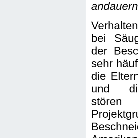
andauern
Verhalte
bei Säug
der Besc
sehr häuf
die Elter
und di
stören 
Projek
Beschn