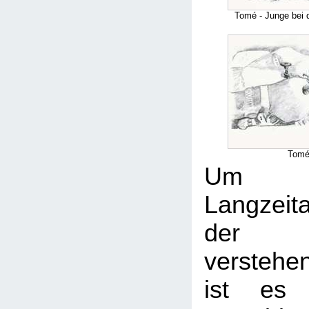
Tomé - Junge bei 
Tomé
Um
Langzeit
der Be
versteh
ist es 