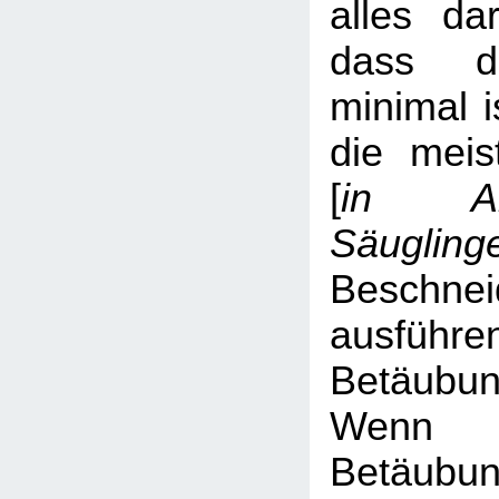
alles dar
dass di
minimal i
die meis
[
in A
Säugling
Beschne
ausfü
Betäubun
Wen
Betäubun