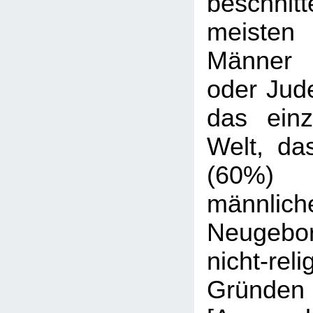
beschnit
meisten 
Männer 
oder Jude
das ein
Welt, da
(60%
männlich
Neugeb
nicht-reli
Gründen