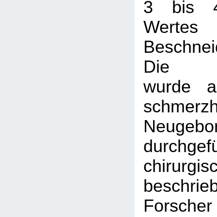
3 bis 
Werte
Beschne
Die Be
wurde a
schmerzha
Neugebo
durchgef
chirurgis
beschrie
Forscher