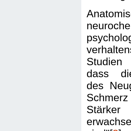
Anatomis
neuroche
psychol
verhalte
Studien
dass di
des Neu
Schmerz 
Stärk
erwachse