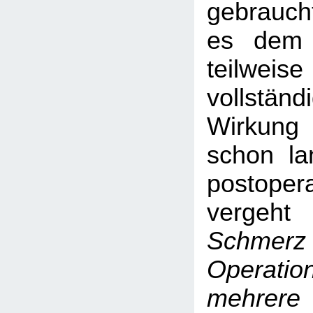
gebraucht
es dem 
teilwei
vollstän
Wirkung
schon la
postoper
verge
Schmer
Opera
mehre