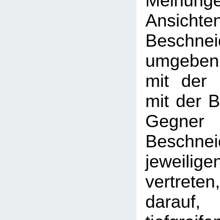
Meinu
Ansicht
Beschnei
umgebe
mit der H
mit der B
Geg
Beschn
jeweili
vertreten
dara