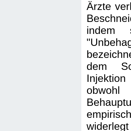
Ärzte ve
Beschnei
indem 
"Unbeha
bezeich
dem Sc
Injektion
obwo
Behaupt
empiris
widerlegt