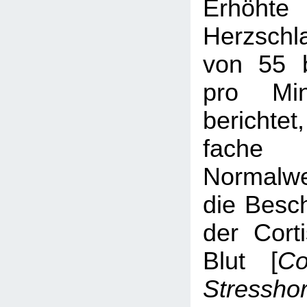
Erhöhte
Herzschl
von 55 
pro Min
berichtet
fache
Normalwe
die Besch
der Corti
Blut [
Co
Stressho