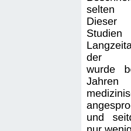
selten 
Dieser
Studie
Langzeit
der Be
wurde b
Jahre
medizinis
angespr
und sei
nur weni