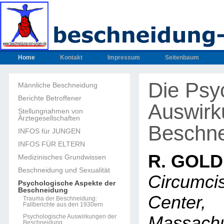
Home
Kontakt
Impressum
Seitenbaum
Die Psy
Männliche Beschneidung
Berichte Betroffener
Auswirk
Stellungnahmen von
Ärztegesellschaften
Beschn
INFOS für JUNGEN
INFOS FÜR ELTERN
R. GOL
Medizinisches Grundwissen
Beschneidung und Sexualität
Circumci
Psychologische Aspekte der
Beschneidung
Cente
Trauma der Beschneidung:
Fallberichte aus den 1930ern
Psychologische Auswirkungen der
Massachu
Beschneidung