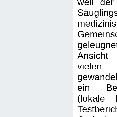
weil de
Säugli
medizini
Gemeinsc
geleugne
Ansicht
viele
gewan
ein Bet
(lokale I
Testberic