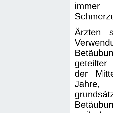
immer
Schmerze
Ärzten 
Verwe
Betäubun
geteilte
der Mit
Jahr
grundsä
Betäubu