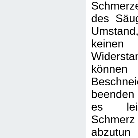
Schmerz
des Säug
Umstand
keinen 
Widerst
könne
Beschnei
beenden 
es lei
Schmerz
abzutun