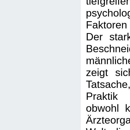
tiefgreif
psycholo
Faktoren 
Der star
Beschnei
männlic
zeigt si
Tatsach
Praktik
obwohl k
Ärzteorga