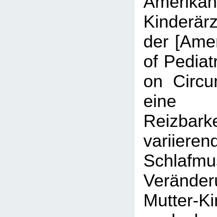
Amerikan
Kinderärz
der [Ame
of Pediat
on Circu
eine
Reizba
variieren
Schlaf
Verände
Mutter-Ki