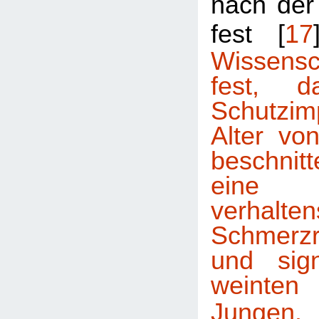
nach der
fest [
17
Wissensch
fest, d
Schutzi
Alter vo
beschni
eine
verhalte
Schmerzr
und sign
weinten
Jungen.
D