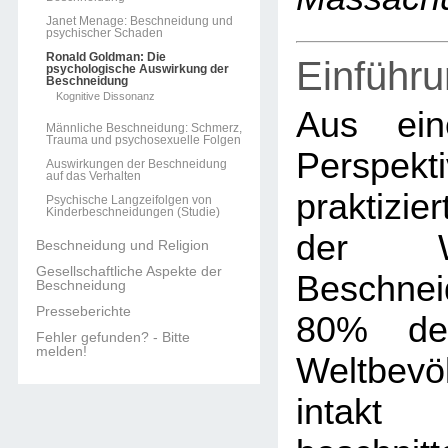
Janet Menage: Beschneidung und
psychischer Schaden
Ronald Goldman: Die
Einführ
psychologische Auswirkung der
Beschneidung
Kognitive Dissonanz
Aus ein
Männliche Beschneidung: Schmerz,
Trauma und psychosexuelle Folgen
Perspekti
Auswirkungen der Beschneidung
auf das Verhalten
praktizie
Psychische Langzeifolgen von
Kinderbeschneidungen (Studie)
der W
Beschneidung und Religion
Gesellschaftliche Aspekte der
Beschne
Beschneidung
Presseberichte
80% der
Fehler gefunden? - Bitte
melden!
Weltbev
intak