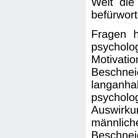
Welt die
befürwort
Fragen hi
psycholo
Motiv
Beschne
langanha
psycholo
Auswir
männlich
Beschne