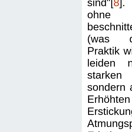
sind"[
8
].
ohne 
beschni
(was d
Praktik w
leiden 
starken
sondern 
Erhöhten
Ersticku
Atmungs