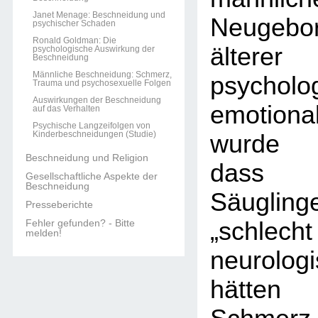
Janet Menage: Beschneidung und
Neugebor
psychischer Schaden
Ronald Goldman: Die
älterer
psychologische Auswirkung der
Beschneidung
Männliche Beschneidung: Schmerz,
psycho
Trauma und psychosexuelle Folgen
Auswirkungen der Beschneidung
emotiona
auf das Verhalten
Psychische Langzeifolgen von
Kinderbeschneidungen (Studie)
wurde 
Beschneidung und Religion
dass n
Gesellschaftliche Aspekte der
Beschneidung
Säugli
Presseberichte
Fehler gefunden? - Bitte
„schlecht
melden!
neurolog
hätten