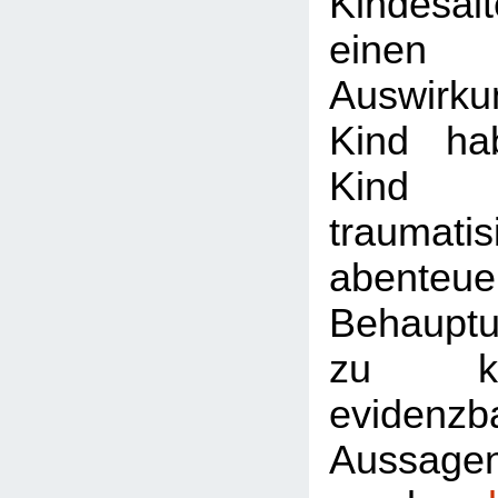
Kindesa
einen
Auswirk
Kind ha
Kind 
traumati
abenteuer
Behaupt
zu ke
evidenzb
Aussagen