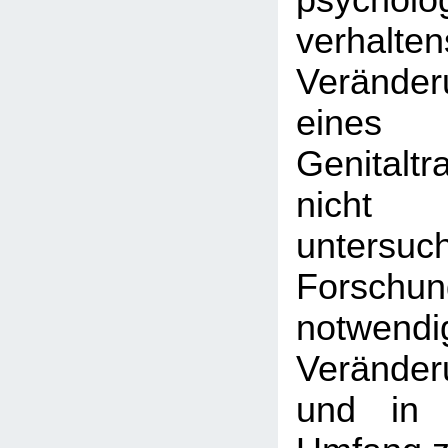
psychol
verhalte
Veränder
eine
Genitalt
nicht 
untersu
Forschu
notwend
Veränder
und in 