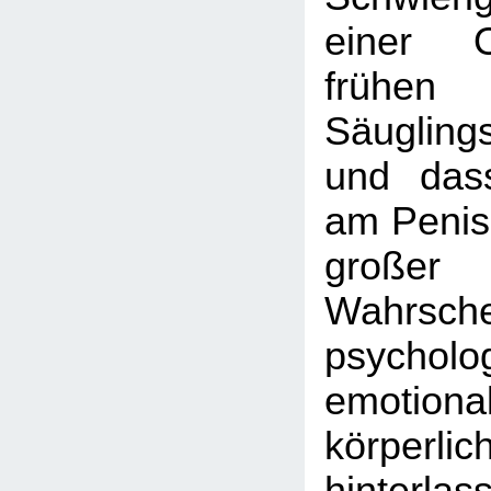
einer O
frühen K
Säugling
und das
am Penis
großer
Wahrschei
psycholo
emotion
körperl