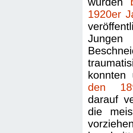
wurden
1920er J
veröffe
Jungen
Beschnei
traumat
konnten 
den 18
darauf v
die mei
vorziehe