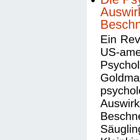
Auswir
Beschn
Ein Rev
US-ame
Psycho
Goldm
psychol
Auswi
Besch
Säug