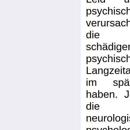
psychis
verursac
die Be
schädige
psychisc
Langzeit
im spä
haben. 
die sp
neurolog