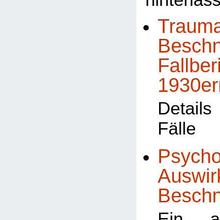
hinterlas
Trauma
Beschn
Fallber
1930er
Detail
Fälle
Psycho
Auswir
Besch
Ein al