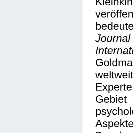
Kleinki
veröf
bedeu
Journa
Internat
Goldman
weltwe
Exper
Geb
psychol
Asp