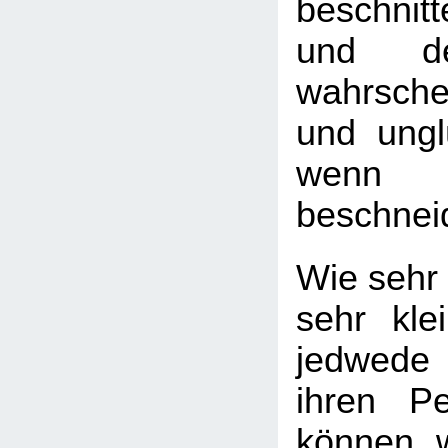
beschnit
und de
wahrsche
und ungl
wenn
beschnei
Wie sehr 
sehr kle
jedwede
ihren Pe
können, 