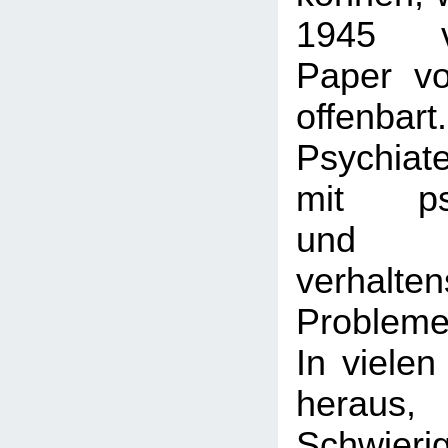
1945 ver
Paper v
offenbar
Psychiat
mit psy
und
verhalte
Probleme
In vielen
heraus
Schwieri