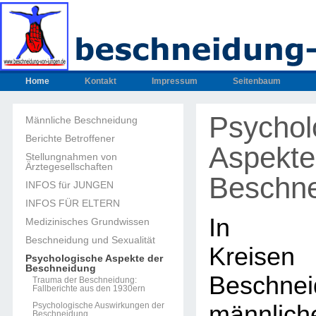
Home
Kontakt
Impressum
Seitenbaum
Psychol
Männliche Beschneidung
Berichte Betroffener
Aspekte
Stellungnahmen von
Ärztegesellschaften
Beschn
INFOS für JUNGEN
INFOS FÜR ELTERN
In med
Medizinisches Grundwissen
Beschneidung und Sexualität
Kreisen
Psychologische Aspekte der
Beschneidung
Beschnei
Trauma der Beschneidung:
Fallberichte aus den 1930ern
Psychologische Auswirkungen der
männlich
Beschneidung