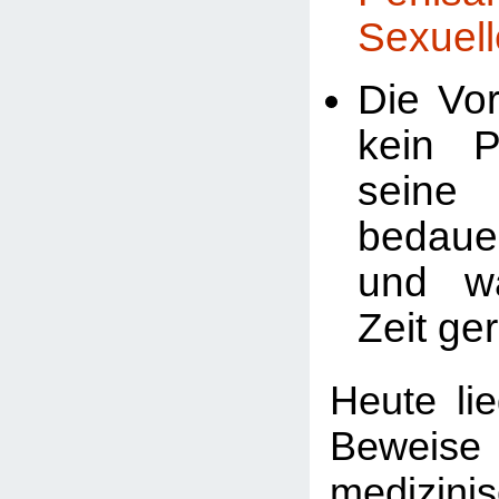
Sexuell
Die Vor
kein P
seine 
bedaue
und w
Zeit ger
Heute li
Bewei
medizini