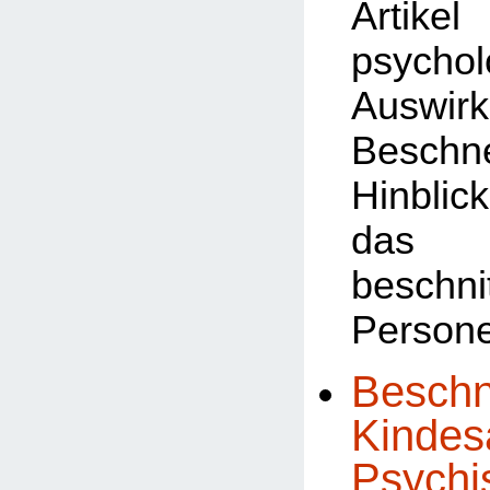
Art
psychol
Auswi
Besch
Hinb
das 
beschni
Person
Beschn
Kindesa
Psychi