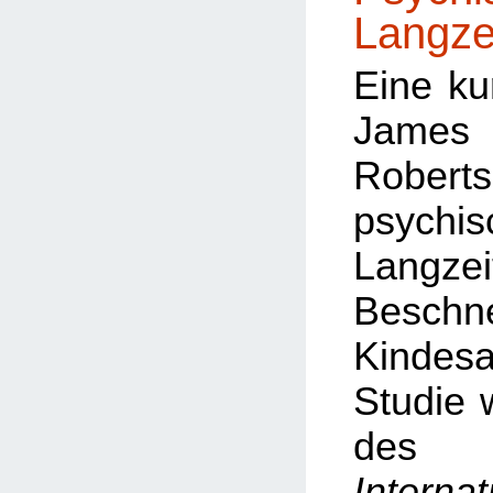
Langze
Eine ku
Ja
Robert
psychis
Langze
Besch
Kinde
Studie
d
Internat