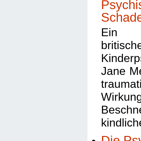
Psychi
Schad
Ein A
britisch
Kinderp
Jane M
traumat
Wir
Beschn
kindlic
Die Ps