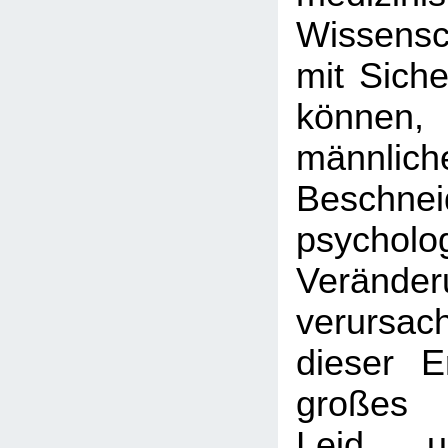
Wissens
mit Siche
können
männlich
Beschnei
psycholo
Veränder
verursac
dieser E
großes 
Leid u