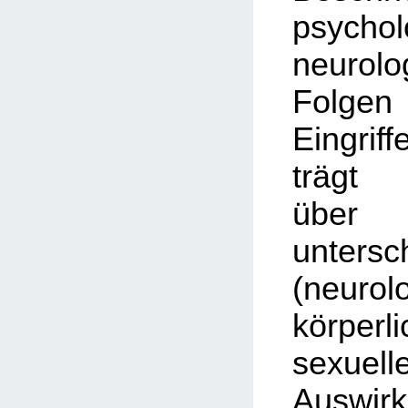
psycho
neurolo
Folg
Eingriff
trägt 
üb
untersc
(neurol
körpe
sexuell
Auswi