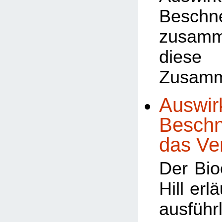
Beschn
zusamm
dies
Zusam
Auswir
Beschn
das Ve
Der Bio
Hill erl
ausführ