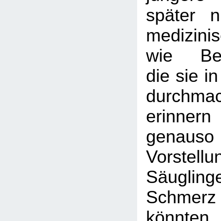
später 
medizini
wie Bes
die sie i
durchma
erinne
genau
Vorste
Säugli
Schme
könnten,