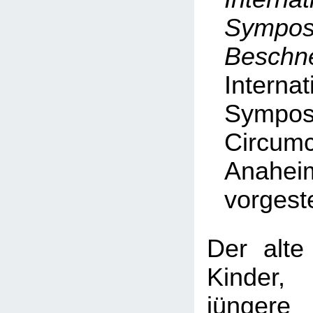
Symp
Beschn
Internat
Symp
Circumc
Anahei
vorgeste
Der alte
Kinder
jüngere