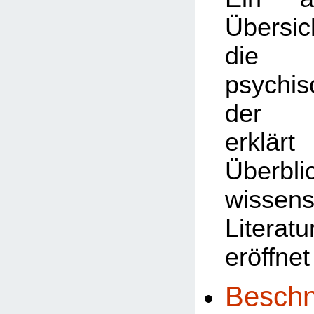
Übersic
die v
psychi
der B
erklä
Überbl
wissens
Litera
eröffnet
Beschn