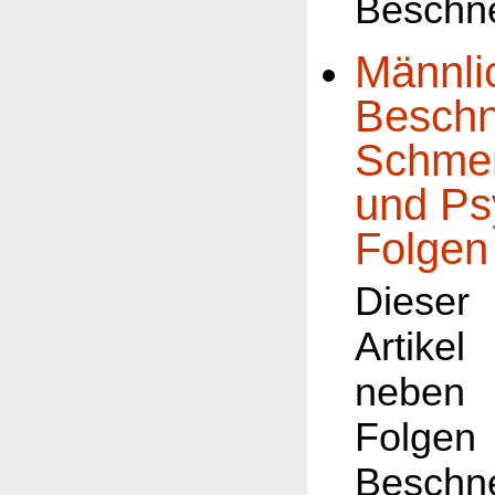
Beschn
Männli
Beschn
Schmer
und Ps
Folgen
Dieser
Artike
neben 
Fol
Besch