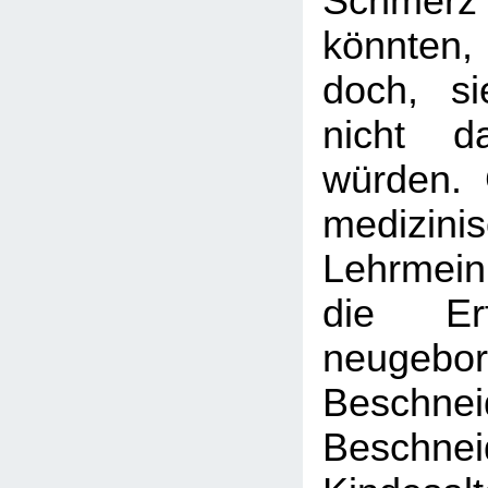
Schme
könnten
doch, si
nicht d
würden.
medizini
Lehrmei
die Er
neugebo
Beschnei
Besch