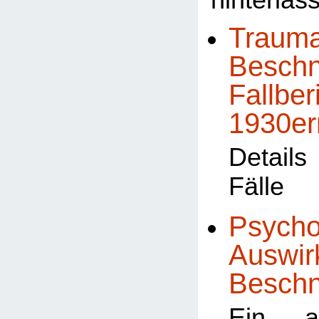
hinterlas
Trauma
Beschn
Fallber
1930er
Detail
Fälle
Psycho
Auswir
Besch
Ein al