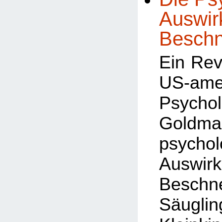
Auswir
Beschn
Ein Rev
US-ame
Psycho
Goldm
psychol
Auswi
Besch
Säug