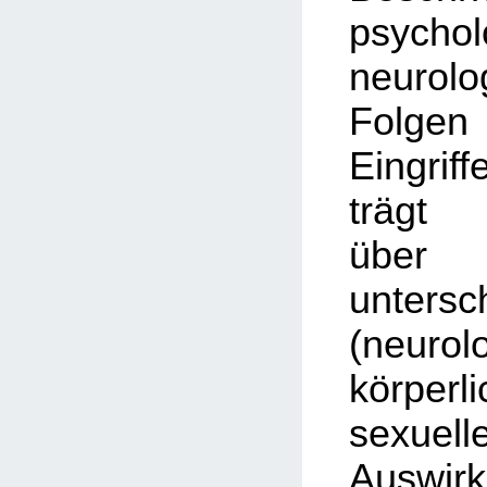
psycho
neurolo
Folg
Eingriff
trägt 
üb
untersc
(neurol
körpe
sexuell
Auswi