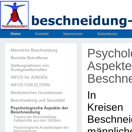
Home
Kontakt
Impressum
Seitenbaum
Psychol
Männliche Beschneidung
Berichte Betroffener
Aspekte
Stellungnahmen von
Ärztegesellschaften
Beschn
INFOS für JUNGEN
INFOS FÜR ELTERN
In med
Medizinisches Grundwissen
Beschneidung und Sexualität
Kreisen
Psychologische Aspekte der
Beschneidung
Beschnei
Trauma der Beschneidung:
Fallberichte aus den 1930ern
Psychologische Auswirkungen der
männlich
Beschneidung