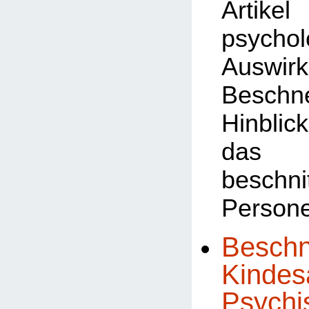
Art
psychol
Auswi
Besch
Hinb
das 
beschni
Person
Beschn
Kindesa
Psychi