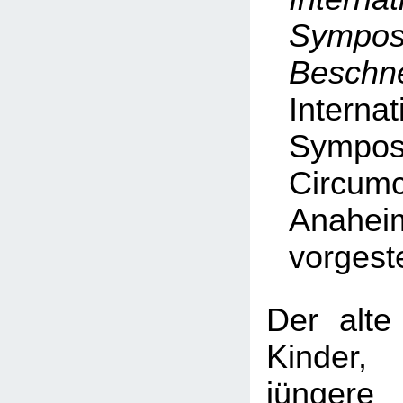
Symp
Beschn
Internat
Symp
Circumc
Anahei
vorgeste
Der alte
Kinder
jüngere