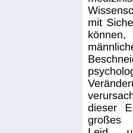
Wissens
mit Siche
können
männlich
Beschnei
psycholo
Veränder
verursac
dieser E
großes 
Leid u