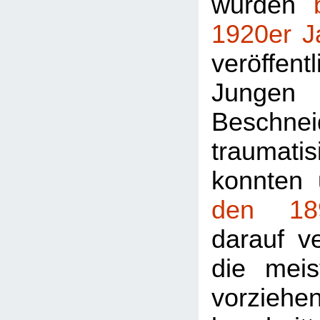
wurden
1920er J
veröffe
Jungen
Beschnei
traumat
konnten 
den 18
darauf v
die mei
vorziehe