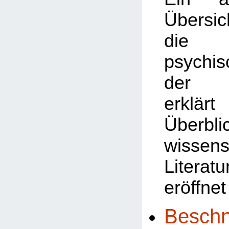
Übersic
die v
psychi
der B
erklä
Überbl
wissens
Litera
eröffnet
Beschn