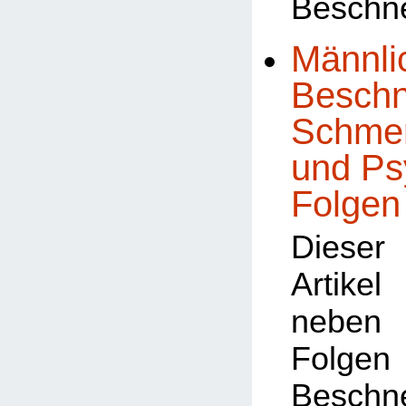
Beschn
Männli
Beschn
Schmer
und Ps
Folgen
Dieser
Artike
neben 
Fol
Besch