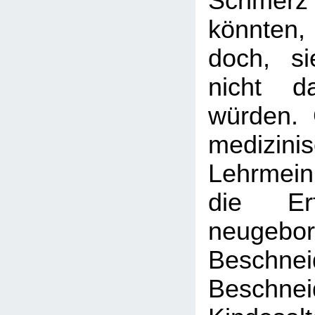
Schme
könnten
doch, si
nicht d
würden.
medizini
Lehrmei
die Er
neugebo
Beschnei
Besch