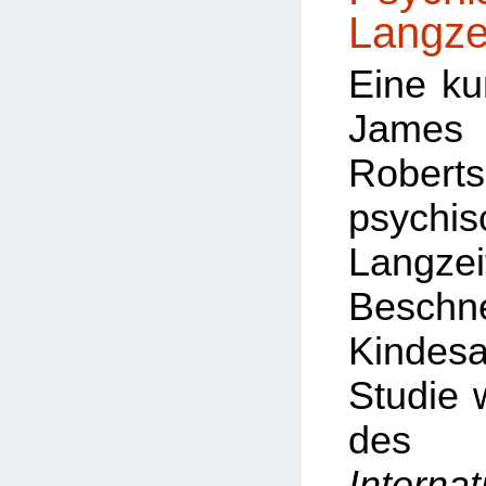
Langze
Eine ku
Ja
Robert
psychis
Langze
Besch
Kinde
Studie
d
Internat