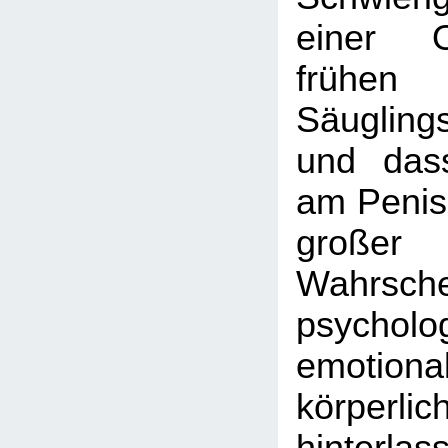
einer O
frühen K
Säugling
und das
am Penis
großer
Wahrschei
psycholo
emotion
körperl