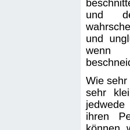
beschnit
und de
wahrsche
und ungl
wenn
beschnei
Wie sehr 
sehr kle
jedwede
ihren Pe
können, 