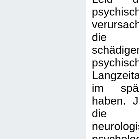
psychis
verursac
die Be
schädige
psychisc
Langzeit
im spä
haben. 
die sp
neurolog