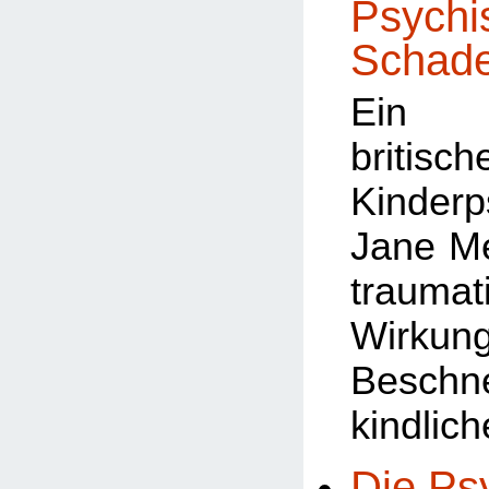
Psychi
Schad
Ein A
britisch
Kinderp
Jane M
traumat
Wir
Beschn
kindlic
Die Ps