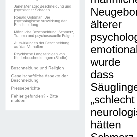
Janet Menage: Beschneidung und
Neugebor
psychischer Schaden
Ronald Goldman: Die
älterer
psychologische Auswirkung der
Beschneidung
Männliche Beschneidung: Schmerz,
psycho
Trauma und psychosexuelle Folgen
Auswirkungen der Beschneidung
emotiona
auf das Verhalten
Psychische Langzeifolgen von
Kinderbeschneidungen (Studie)
wurde 
Beschneidung und Religion
dass n
Gesellschaftliche Aspekte der
Beschneidung
Säugli
Presseberichte
Fehler gefunden? - Bitte
„schlecht
melden!
neurolog
hätten