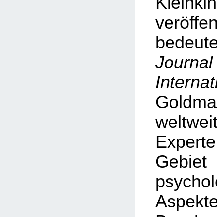
Kleinki
veröf
bedeu
Journa
Internat
Goldman
weltwe
Exper
Geb
psychol
Asp