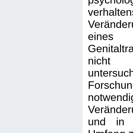
psychol
verhalte
Veränder
eine
Genitalt
nicht 
untersu
Forschu
notwend
Veränder
und in 