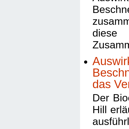
Beschn
zusamm
dies
Zusam
Auswir
Beschn
das Ve
Der Bio
Hill erl
ausführ