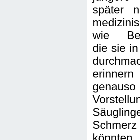
später 
medizini
wie Bes
die sie i
durchma
erinne
genau
Vorste
Säugli
Schme
könnten,