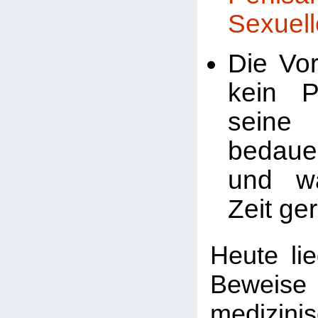
Sexuell
Die Vor
kein P
seine 
bedaue
und w
Zeit ger
Heute li
Bewei
medizini