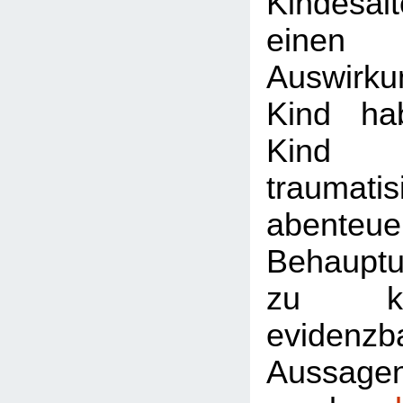
Kindesa
einen
Auswirk
Kind ha
Kind 
traumati
abenteuer
Behaupt
zu ke
evidenzb
Aussagen