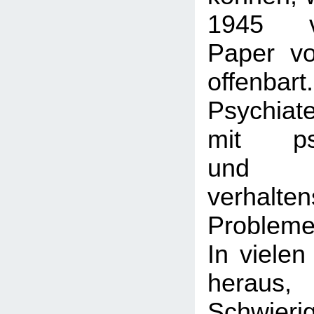
1945 ver
Paper v
offenbar
Psychiat
mit psy
und
verhalte
Probleme
In vielen
heraus
Schwieri