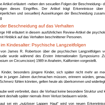
e Artikel erläutert –neben den sexuellen Folgen der Beschneidung– 
lgen dieses Eingriffes. Der Artikel trägt Erkenntnisse über 
körperlichen und sexuellen) Auswirkungen der Beschneidung zusamm
ng
der Beschneidung auf das Verhalten
rge Hill erläutert in diesem ausführlichen Review-Artikel die psych
it Hinblick auf das Verhalten beschnittener Personen.
im Kindesalter: Psychische Langzeitfolgen
e von James R. Robertson
über die psychischen Langzeitfolgen 
 Studie wurde während des
Ersten Internationalen Symposiums Z
sium on Circumcision) 1989 in Anaheim, Kalifornien vorgestellt.
 Kinder, besonders jüngere Kinder, sich später nicht mehr an medi
ie in jungen Jahren durchmachen müssen, erinnern würden, genaus
Schmerz fühlen könnten, gelten heute als überkommen und widerlegt
ube weit verbreitet, dass die Vorhaut keine besondere Struktur und 
ient deshalb später niemals ihren Verlust bedauern würde.
haut sei ein „nutzloser Lappen Haut“ wird von neuen Erkenntnis