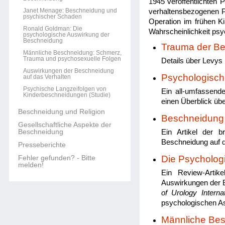
1945 veröffentlichten 
Janet Menage: Beschneidung und
verhaltensbezogenen Pr
psychischer Schaden
Operation im frühen K
Ronald Goldman: Die
Wahrscheinlichkeit psy
psychologische Auswirkung der
Beschneidung
Trauma der Be
Männliche Beschneidung: Schmerz,
Trauma und psychosexuelle Folgen
Details über Levys 
Auswirkungen der Beschneidung
Psychologisch
auf das Verhalten
Psychische Langzeifolgen von
Ein all-umfassende
Kinderbeschneidungen (Studie)
einen Überblick übe
Beschneidung und Religion
Beschneidung
Gesellschaftliche Aspekte der
Beschneidung
Ein Artikel der b
Beschneidung auf d
Presseberichte
Fehler gefunden? - Bitte
Die Psycholog
melden!
Ein Review-Artik
Auswirkungen der B
of Urology Internat
psychologischen A
Männliche Bes