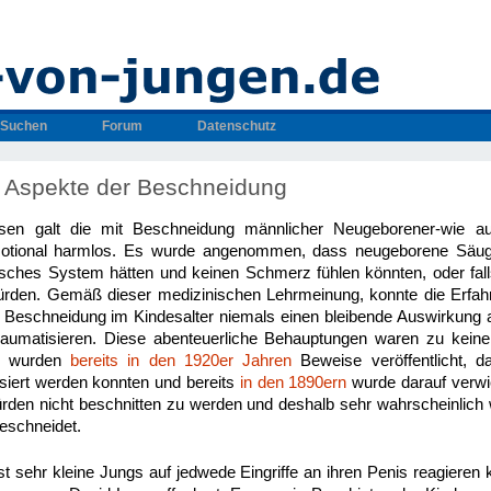
Suchen
Forum
Datenschutz
 Aspekte der Beschneidung
isen galt die mit Beschneidung männlicher Neugeborener-wie auc
otional harmlos. Es wurde angenommen, dass neugeborene Säugli
isches System hätten und keinen Schmerz fühlen könnten, oder fall
würden. Gemäß dieser medizinischen Lehrmeinung, konnte die Erfa
 Beschneidung im Kindesalter niemals einen bleibende Auswirkung 
raumatisieren. Diese abenteuerliche Behauptungen waren zu keiner
ch wurden
bereits in den 1920er Jahren
Beweise veröffentlicht, d
siert werden konnten und bereits
in den 1890ern
wurde darauf verwi
rden nicht beschnitten zu werden und deshalb sehr wahrscheinlich 
eschneidet.
st sehr kleine Jungs auf jedwede Eingriffe an ihren Penis reagieren