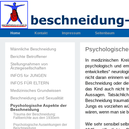
Home
Kontakt
Impressum
Seitenbaum
Psychologische
Männliche Beschneidung
Berichte Betroffener
In medizinischen Kre
Stellungnahmen von
psychologisch und em
Ärztegesellschaften
entwickeltes“ neurolog
INFOS für JUNGEN
nicht daran erinnern 
INFOS FÜR ELTERN
Beschneidung oder die
das Kind auch nicht t
Medizinisches Grundwissen
Aussagen. Tatsächli
Beschneidung und Sexualität
Beschneidung traumati
Psychologische Aspekte der
Jungs es vorziehen wü
Beschneidung
wären, wenn man sie b
Trauma der Beschneidung:
Fallberichte aus den 1930ern
Wie sehr sensibel selb
Psychologische Auswirkungen der
Beschneidung