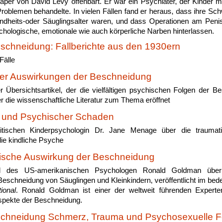
Paper von David Levy offenbart. Er war ein Psychiater, der Kinder 
oblemen behandelte. In vielen Fällen fand er heraus, dass ihre Schw
indheits-oder Säuglingsalter waren, und dass Operationen am Peni
chologische, emotionale wie auch körperliche Narben hinterlassen.
schneidung: Fallberichte aus den 1930ern
Fälle
er Auswirkungen der Beschneidung
r Übersichtsartikel, der die vielfältigen psychischen Folgen der B
r die wissenschaftliche Literatur zum Thema eröffnet
 und Psychischer Schaden
ritischen Kinderpsychologin Dr. Jane Menage über die traumat
ie kindliche Psyche
ische Auswirkung der Beschneidung
el des US-amerikanischen Psychologen Ronald Goldman über
eschneidung von Säuglingen und Kleinkindern, veröffentlicht im be
ional
. Ronald Goldman ist einer der weltweit führenden Expert
spekte der Beschneidung.
chneidung Schmerz, Trauma und Psychosexuelle F