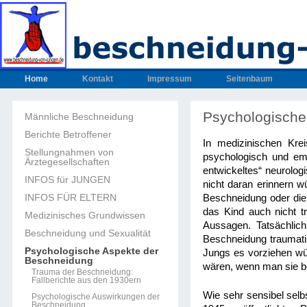
Home
Kontakt
Impressum
Seitenbaum
Psychologische
Männliche Beschneidung
Berichte Betroffener
In medizinischen Kre
Stellungnahmen von
psychologisch und em
Ärztegesellschaften
entwickeltes“ neurolog
INFOS für JUNGEN
nicht daran erinnern 
INFOS FÜR ELTERN
Beschneidung oder die
das Kind auch nicht t
Medizinisches Grundwissen
Aussagen. Tatsächli
Beschneidung und Sexualität
Beschneidung traumati
Psychologische Aspekte der
Jungs es vorziehen wü
Beschneidung
wären, wenn man sie b
Trauma der Beschneidung:
Fallberichte aus den 1930ern
Wie sehr sensibel selb
Psychologische Auswirkungen der
Beschneidung