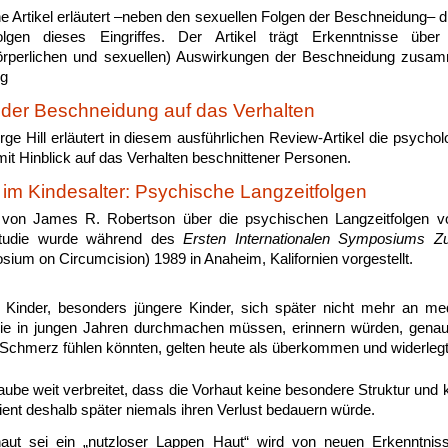
e Artikel erläutert –neben den sexuellen Folgen der Beschneidung– 
lgen dieses Eingriffes. Der Artikel trägt Erkenntnisse über 
körperlichen und sexuellen) Auswirkungen der Beschneidung zusamm
ng
der Beschneidung auf das Verhalten
rge Hill erläutert in diesem ausführlichen Review-Artikel die psych
it Hinblick auf das Verhalten beschnittener Personen.
im Kindesalter: Psychische Langzeitfolgen
e von James R. Robertson
über die psychischen Langzeitfolgen 
 Studie wurde während des
Ersten Internationalen Symposiums Z
sium on Circumcision) 1989 in Anaheim, Kalifornien vorgestellt.
 Kinder, besonders jüngere Kinder, sich später nicht mehr an medi
ie in jungen Jahren durchmachen müssen, erinnern würden, genaus
Schmerz fühlen könnten, gelten heute als überkommen und widerlegt
ube weit verbreitet, dass die Vorhaut keine besondere Struktur und 
ient deshalb später niemals ihren Verlust bedauern würde.
haut sei ein „nutzloser Lappen Haut“ wird von neuen Erkenntnis