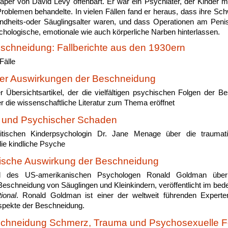
Paper von David Levy offenbart. Er war ein Psychiater, der Kinder 
oblemen behandelte. In vielen Fällen fand er heraus, dass ihre Schw
indheits-oder Säuglingsalter waren, und dass Operationen am Peni
chologische, emotionale wie auch körperliche Narben hinterlassen.
schneidung: Fallberichte aus den 1930ern
Fälle
er Auswirkungen der Beschneidung
r Übersichtsartikel, der die vielfältigen psychischen Folgen der B
r die wissenschaftliche Literatur zum Thema eröffnet
 und Psychischer Schaden
ritischen Kinderpsychologin Dr. Jane Menage über die traumat
ie kindliche Psyche
ische Auswirkung der Beschneidung
el des US-amerikanischen Psychologen Ronald Goldman über
eschneidung von Säuglingen und Kleinkindern, veröffentlicht im be
ional
. Ronald Goldman ist einer der weltweit führenden Expert
spekte der Beschneidung.
chneidung Schmerz, Trauma und Psychosexuelle F