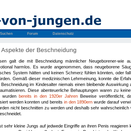
Suchen
Forum
Datenschutz
 Aspekte der Beschneidung
isen galt die mit Beschneidung männlicher Neugeborener-wie auc
otional harmlos. Es wurde angenommen, dass neugeborene Säugli
isches System hätten und keinen Schmerz fühlen könnten, oder fall
würden. Gemäß dieser medizinischen Lehrmeinung, konnte die Erfa
 Beschneidung im Kindesalter niemals einen bleibende Auswirkung 
raumatisieren. Diese abenteuerliche Behauptungen waren zu keiner
ch wurden
bereits in den 1920er Jahren
Beweise veröffentlicht, d
siert werden konnten und bereits
in den 1890ern
wurde darauf verwi
rden nicht beschnitten zu werden und deshalb sehr wahrscheinlich 
eschneidet.
st sehr kleine Jungs auf jedwede Eingriffe an ihren Penis reagieren