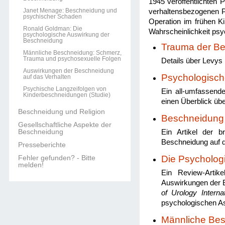
1945 veröffentlichten 
Janet Menage: Beschneidung und
verhaltensbezogenen Pr
psychischer Schaden
Operation im frühen K
Ronald Goldman: Die
Wahrscheinlichkeit psy
psychologische Auswirkung der
Beschneidung
Trauma der Be
Männliche Beschneidung: Schmerz,
Trauma und psychosexuelle Folgen
Details über Levys 
Auswirkungen der Beschneidung
Psychologisch
auf das Verhalten
Psychische Langzeifolgen von
Ein all-umfassende
Kinderbeschneidungen (Studie)
einen Überblick übe
Beschneidung und Religion
Beschneidung
Gesellschaftliche Aspekte der
Beschneidung
Ein Artikel der b
Beschneidung auf d
Presseberichte
Fehler gefunden? - Bitte
Die Psycholog
melden!
Ein Review-Artik
Auswirkungen der B
of Urology Internat
psychologischen A
Männliche Bes