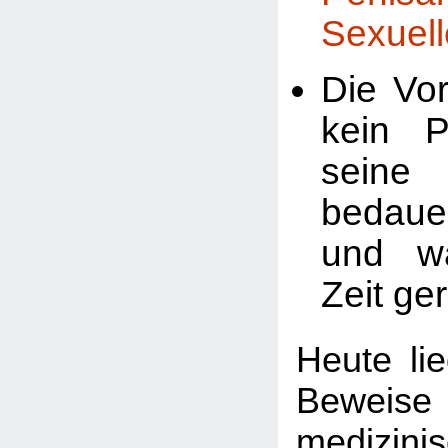
Sexuell
Die Vor
kein P
seine 
bedaue
und w
Zeit ger
Heute li
Bewei
medizini