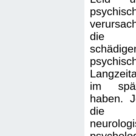
psychis
verursac
die Be
schädige
psychisc
Langzeit
im spä
haben. 
die sp
neurolog