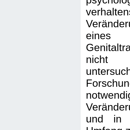
psychol
verhalte
Veränder
eine
Genitalt
nicht 
untersu
Forschu
notwend
Veränder
und in 