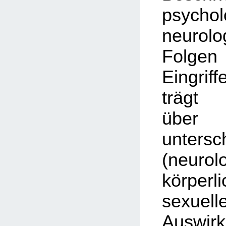
psycho
neurolo
Folg
Eingriff
trägt 
üb
untersc
(neurol
körpe
sexuell
Auswi