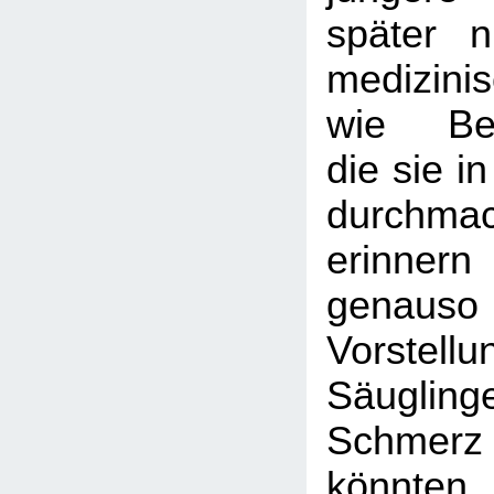
später 
medizini
wie Bes
die sie i
durchma
erinne
genau
Vorste
Säugli
Schme
könnten,