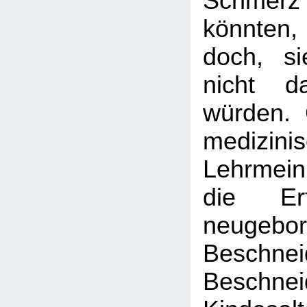
Schme
könnten
doch, si
nicht d
würden.
medizini
Lehrmei
die Er
neugebo
Beschnei
Besch