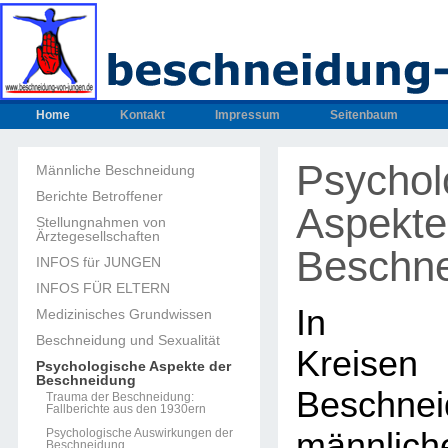
Home
Kontakt
Impressum
Seitenbaum
Psychol
Männliche Beschneidung
Berichte Betroffener
Aspekte
Stellungnahmen von
Ärztegesellschaften
Beschn
INFOS für JUNGEN
INFOS FÜR ELTERN
In med
Medizinisches Grundwissen
Beschneidung und Sexualität
Kreisen
Psychologische Aspekte der
Beschneidung
Beschnei
Trauma der Beschneidung:
Fallberichte aus den 1930ern
Psychologische Auswirkungen der
männlich
Beschneidung