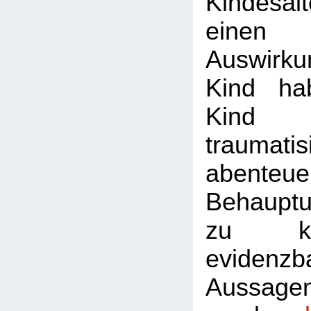
Kindesa
einen
Auswirk
Kind ha
Kind 
traumati
abenteuer
Behaupt
zu ke
evidenzb
Aussagen