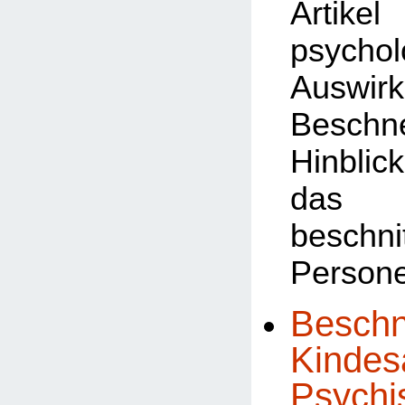
Art
psychol
Auswi
Besch
Hinb
das 
beschni
Person
Beschn
Kindesa
Psychi