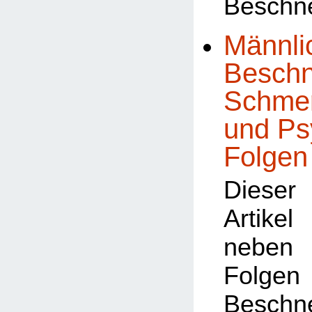
Beschn
Männli
Beschn
Schmer
und Ps
Folgen
Dieser
Artike
neben 
Fol
Besch