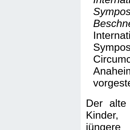
Symp
Beschn
Internat
Symp
Circumc
Anahei
vorgeste
Der alte
Kinder
jüngere