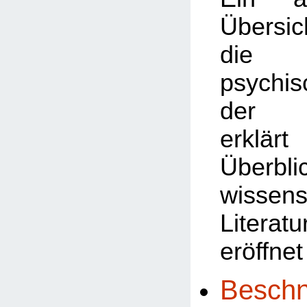
Übersic
die v
psychi
der B
erklä
Überbl
wissens
Litera
eröffnet
Beschn