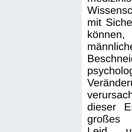
Wissens
mit Siche
können
männlich
Beschnei
psycholo
Veränder
verursac
dieser E
großes 
Leid u