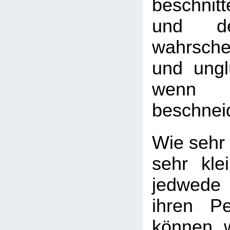
beschnit
und de
wahrsche
und ungl
wenn
beschnei
Wie sehr 
sehr kle
jedwede
ihren Pe
können, 