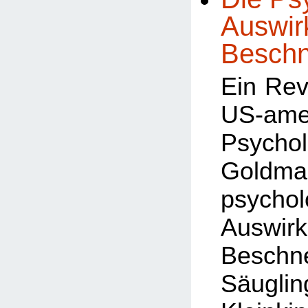
Auswir
Beschn
Ein Rev
US-ame
Psycho
Goldm
psychol
Auswi
Besch
Säug