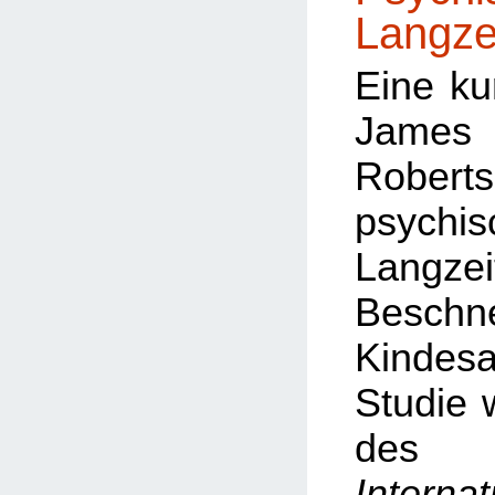
Langze
Eine ku
Ja
Robert
psychis
Langze
Besch
Kinde
Studie
d
Internat