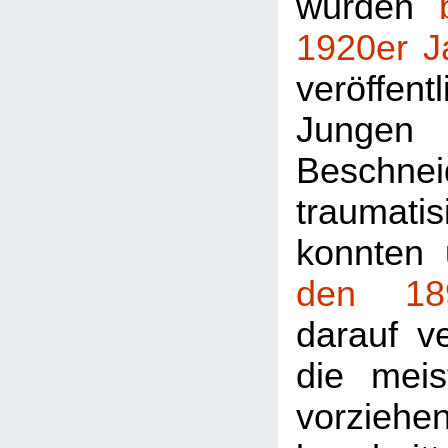
wurden
1920er J
veröffe
Jungen
Beschnei
traumat
konnten 
den 18
darauf v
die mei
vorziehe