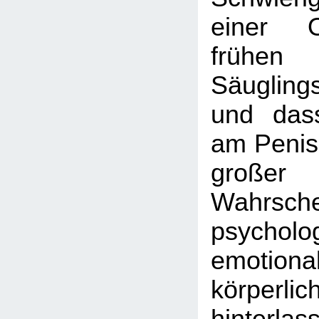
einer O
frühen K
Säugling
und das
am Penis
großer
Wahrschei
psycholo
emotion
körperl