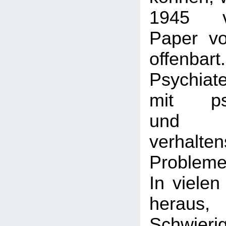
1945 ver
Paper v
offenbar
Psychiat
mit psy
und
verhalte
Probleme
In vielen
heraus
Schwieri