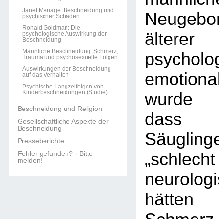
Janet Menage: Beschneidung und
Neugebor
psychischer Schaden
Ronald Goldman: Die
älterer
psychologische Auswirkung der
Beschneidung
Männliche Beschneidung: Schmerz,
psycho
Trauma und psychosexuelle Folgen
Auswirkungen der Beschneidung
emotiona
auf das Verhalten
Psychische Langzeifolgen von
Kinderbeschneidungen (Studie)
wurde 
Beschneidung und Religion
dass n
Gesellschaftliche Aspekte der
Beschneidung
Säugli
Presseberichte
Fehler gefunden? - Bitte
„schlecht
melden!
neurolog
hätten