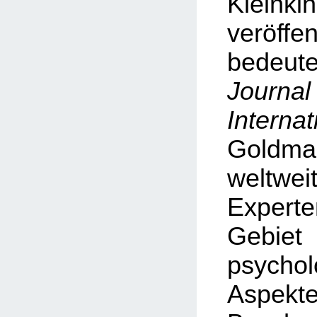
Kleinki
veröf
bedeu
Journa
Internat
Goldman
weltwe
Exper
Geb
psychol
Asp