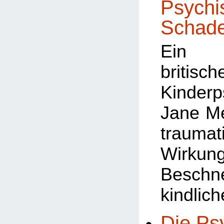
Psychi
Schad
Ein A
britisch
Kinderp
Jane M
traumat
Wir
Beschn
kindlic
Die Ps