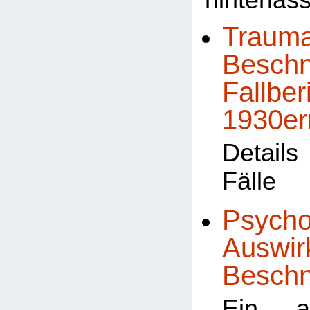
hinterlas
Trauma
Beschn
Fallber
1930er
Detail
Fälle
Psycho
Auswir
Besch
Ein al