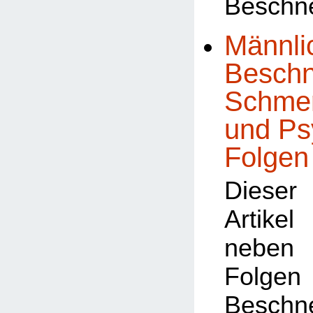
Beschn
Männli
Beschn
Schmer
und Ps
Folgen
Dieser
Artike
neben 
Fol
Besch