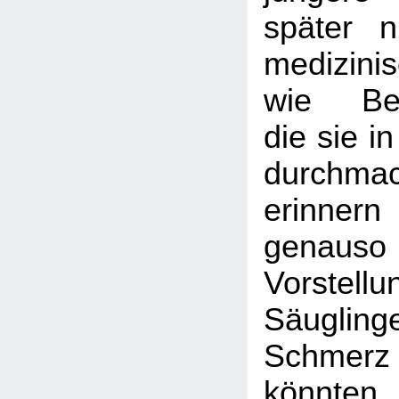
später 
medizini
wie Bes
die sie i
durchma
erinne
genau
Vorste
Säugli
Schme
könnten,