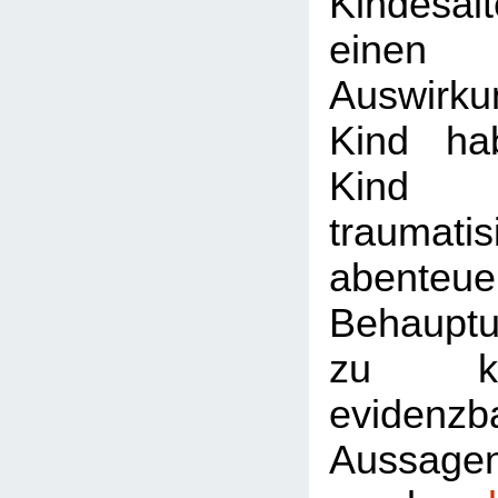
Kindesa
einen
Auswirk
Kind ha
Kind 
traumati
abenteuer
Behaupt
zu ke
evidenzb
Aussagen