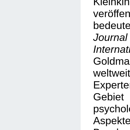
Kleinki
veröf
bedeu
Journa
Internat
Goldman
weltwe
Exper
Geb
psychol
Asp