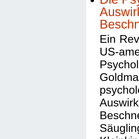
Auswir
Beschn
Ein Rev
US-ame
Psycho
Goldm
psychol
Auswi
Besch
Säug