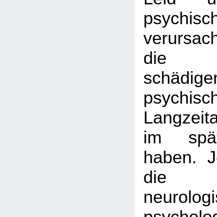
psychis
verursac
die Be
schädige
psychisc
Langzeit
im spä
haben. 
die sp
neurolog