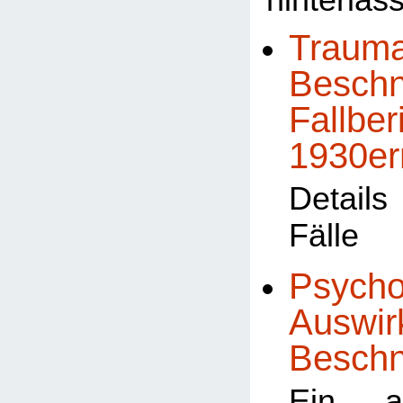
hinterlas
Trauma
Beschn
Fallber
1930er
Detail
Fälle
Psycho
Auswir
Besch
Ein al