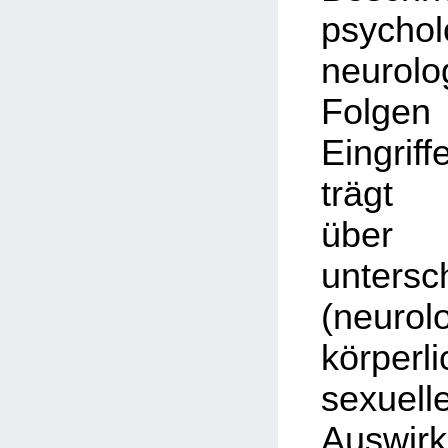
psycho
neurolo
Folg
Eingriff
trägt 
üb
untersc
(neurol
körpe
sexuell
Auswi