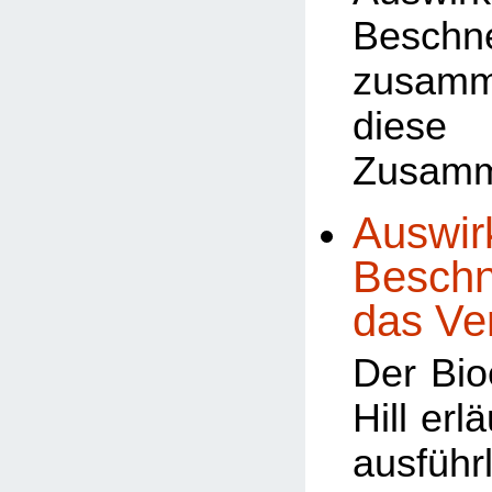
Beschn
zusamm
dies
Zusam
Auswir
Beschn
das Ve
Der Bio
Hill erl
ausführ