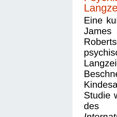
Langze
Eine ku
Ja
Robert
psychis
Langze
Besch
Kinde
Studie
d
Internat