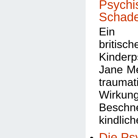
Psychi
Schad
Ein A
britisch
Kinderp
Jane M
traumat
Wir
Beschn
kindlic
Die Ps