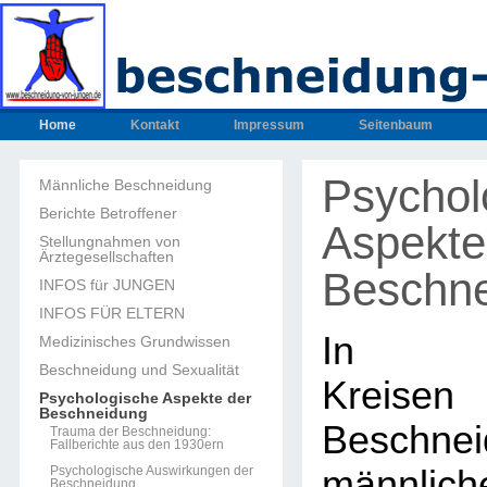
Home
Kontakt
Impressum
Seitenbaum
Psychol
Männliche Beschneidung
Berichte Betroffener
Aspekte
Stellungnahmen von
Ärztegesellschaften
Beschn
INFOS für JUNGEN
INFOS FÜR ELTERN
In med
Medizinisches Grundwissen
Beschneidung und Sexualität
Kreisen
Psychologische Aspekte der
Beschneidung
Beschnei
Trauma der Beschneidung:
Fallberichte aus den 1930ern
Psychologische Auswirkungen der
männlich
Beschneidung