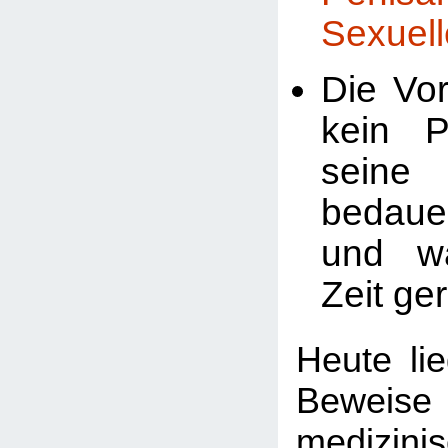
Sexuell
Die Vor
kein P
seine 
bedaue
und w
Zeit ger
Heute li
Bewei
medizini