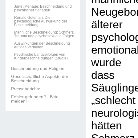
Janet Menage: Beschneidung und
Neugebor
psychischer Schaden
Ronald Goldman: Die
älterer
psychologische Auswirkung der
Beschneidung
Männliche Beschneidung: Schmerz,
psycho
Trauma und psychosexuelle Folgen
Auswirkungen der Beschneidung
emotiona
auf das Verhalten
Psychische Langzeifolgen von
Kinderbeschneidungen (Studie)
wurde 
Beschneidung und Religion
dass n
Gesellschaftliche Aspekte der
Beschneidung
Säugli
Presseberichte
Fehler gefunden? - Bitte
„schlecht
melden!
neurolog
hätten