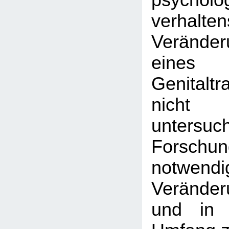
psychol
verhalte
Veränder
eine
Genitalt
nicht 
untersu
Forschu
notwend
Veränder
und in 