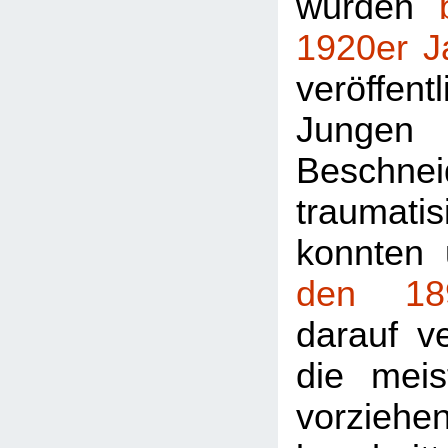
wurden
1920er J
veröffe
Jungen
Beschnei
traumat
konnten 
den 18
darauf v
die mei
vorziehe