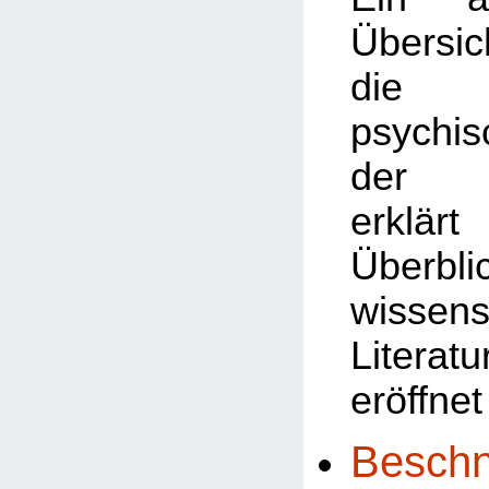
Übersic
die v
psychi
der B
erklä
Überbl
wissens
Litera
eröffnet
Beschn