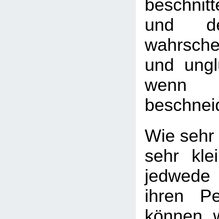
beschnit
und de
wahrsche
und ungl
wenn
beschnei
Wie sehr 
sehr kle
jedwede
ihren Pe
können, 