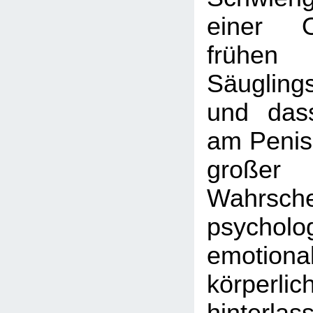
einer O
frühen K
Säugling
und das
am Penis
großer
Wahrschei
psycholo
emotion
körperl