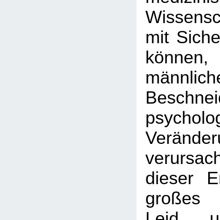
Wissens
mit Siche
können
männlich
Beschnei
psycholo
Veränder
verursac
dieser E
großes 
Leid u