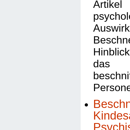
Art
psychol
Auswi
Besch
Hinb
das 
beschni
Person
Beschn
Kindesa
Psychi