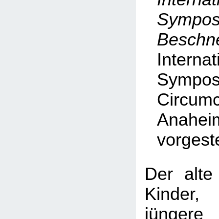
Symp
Beschn
Internat
Symp
Circumc
Anahei
vorgeste
Der alte
Kinder
jüngere