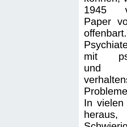
1945 ver
Paper v
offenbar
Psychiat
mit psy
und
verhalte
Probleme
In vielen
heraus
Schwieri