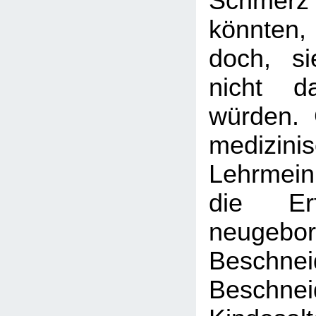
Schme
könnten
doch, si
nicht d
würden.
medizini
Lehrmei
die Er
neugebo
Beschnei
Besch