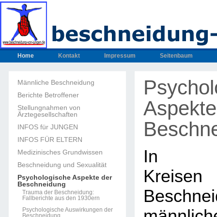
Home
Kontakt
Impressum
Seitenbaum
Psychol
Männliche Beschneidung
Berichte Betroffener
Aspekte
Stellungnahmen von
Ärztegesellschaften
Beschn
INFOS für JUNGEN
INFOS FÜR ELTERN
In med
Medizinisches Grundwissen
Beschneidung und Sexualität
Kreisen
Psychologische Aspekte der
Beschneidung
Beschnei
Trauma der Beschneidung:
Fallberichte aus den 1930ern
Psychologische Auswirkungen der
männlich
Beschneidung