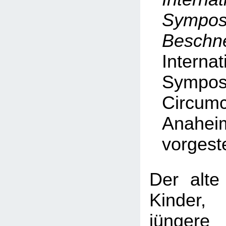
Symp
Beschn
Internat
Symp
Circumc
Anahei
vorgeste
Der alte
Kinder
jüngere