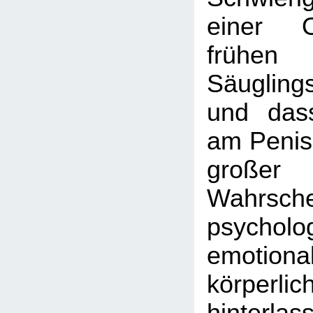
einer O
frühen K
Säugling
und das
am Penis
großer
Wahrschei
psycholo
emotion
körperl