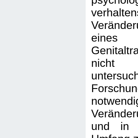
psychol
verhalte
Veränder
eine
Genitalt
nicht 
untersu
Forschu
notwend
Veränder
und in 