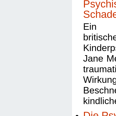
Psychi
Schad
Ein A
britisch
Kinderp
Jane M
traumat
Wir
Beschn
kindlic
Die Ps