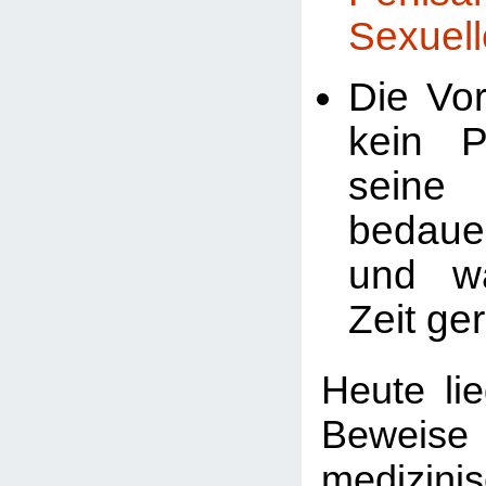
Sexuell
Die Vor
kein P
seine 
bedaue
und w
Zeit ger
Heute li
Bewei
medizini