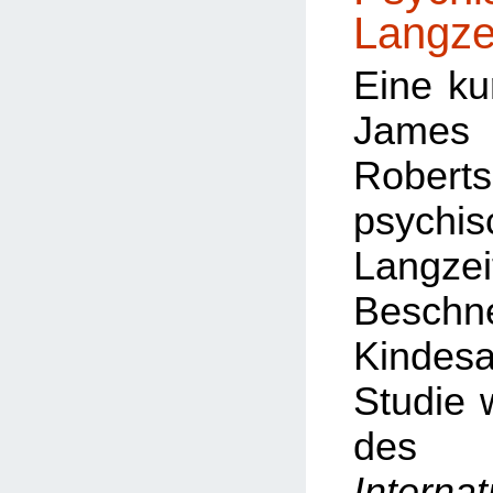
Langze
Eine ku
Ja
Robert
psychis
Langze
Besch
Kinde
Studie
d
Internat