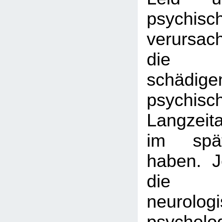
psychis
verursac
die Be
schädige
psychisc
Langzeit
im spä
haben. 
die sp
neurolog