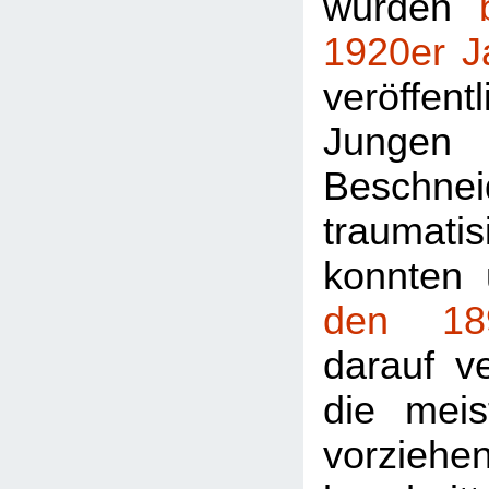
wurden
1920er J
veröffe
Jungen
Beschnei
traumat
konnten 
den 18
darauf v
die mei
vorziehe