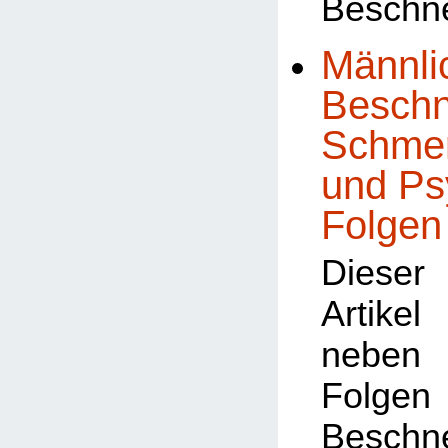
Beschn
Männli
Beschn
Schmer
und Ps
Folgen
Dieser
Artike
neben 
Fol
Besch