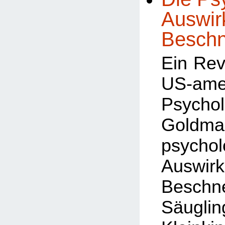
Auswir
Beschn
Ein Rev
US-ame
Psycho
Goldm
psychol
Auswi
Besch
Säug