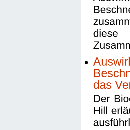
Beschn
zusamm
dies
Zusam
Auswir
Beschn
das Ve
Der Bio
Hill erl
ausführ