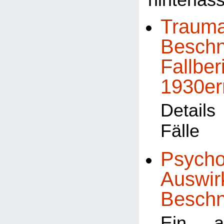
hinterlas
Trauma
Beschn
Fallber
1930er
Detail
Fälle
Psycho
Auswir
Besch
Ein al