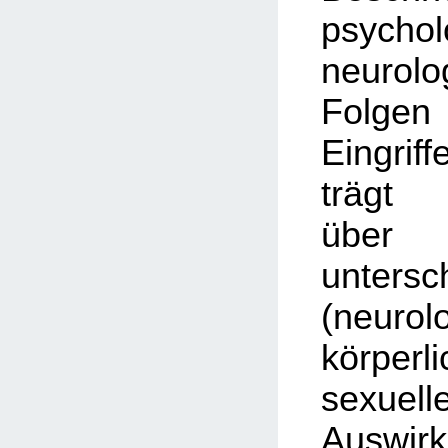
psycho
neurolo
Folg
Eingriff
trägt 
üb
untersc
(neurol
körpe
sexuell
Auswi