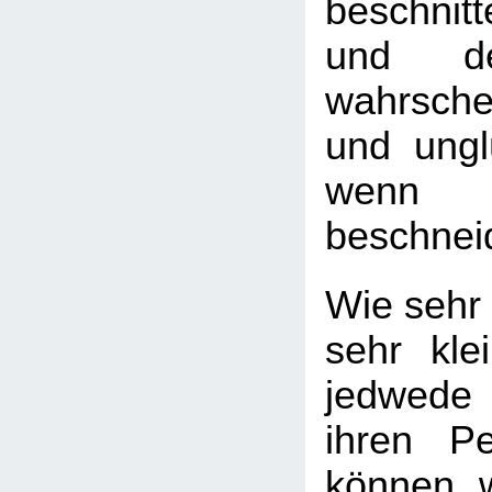
beschnit
und de
wahrsche
und ungl
wenn
beschnei
Wie sehr 
sehr kle
jedwede
ihren Pe
können, 