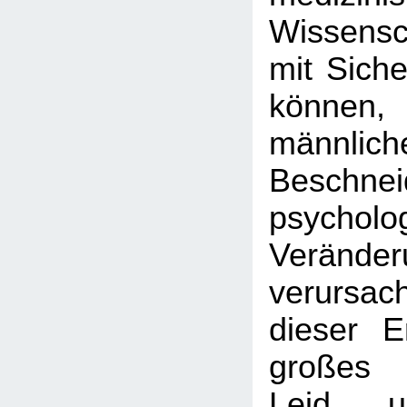
Wissens
mit Siche
können
männlich
Beschnei
psycholo
Veränder
verursac
dieser E
großes 
Leid u