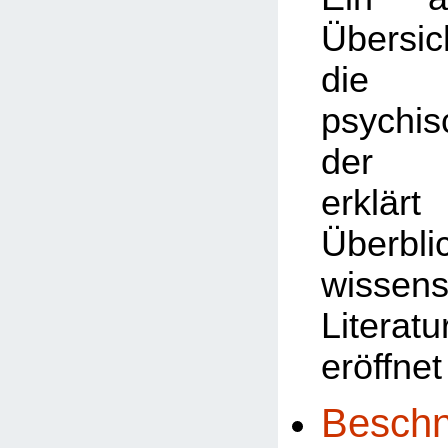
Übersic
die v
psychi
der B
erklä
Überbl
wissens
Litera
eröffnet
Beschn