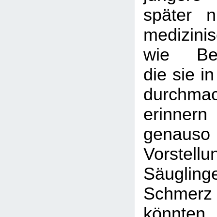
später 
medizini
wie Bes
die sie i
durchma
erinne
genau
Vorste
Säugli
Schme
könnten,