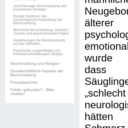
Janet Menage: Beschneidung und
Neugebor
psychischer Schaden
Ronald Goldman: Die
älterer
psychologische Auswirkung der
Beschneidung
Männliche Beschneidung: Schmerz,
psycho
Trauma und psychosexuelle Folgen
Auswirkungen der Beschneidung
emotiona
auf das Verhalten
Psychische Langzeifolgen von
Kinderbeschneidungen (Studie)
wurde 
Beschneidung und Religion
dass n
Gesellschaftliche Aspekte der
Beschneidung
Säugli
Presseberichte
Fehler gefunden? - Bitte
„schlecht
melden!
neurolog
hätten