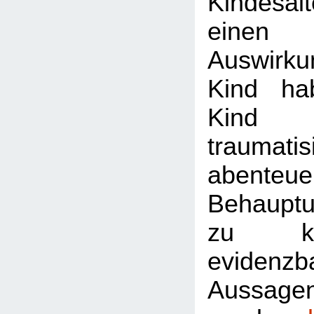
Kindesa
einen
Auswirk
Kind ha
Kind 
traumati
abenteuer
Behaupt
zu ke
evidenzb
Aussagen