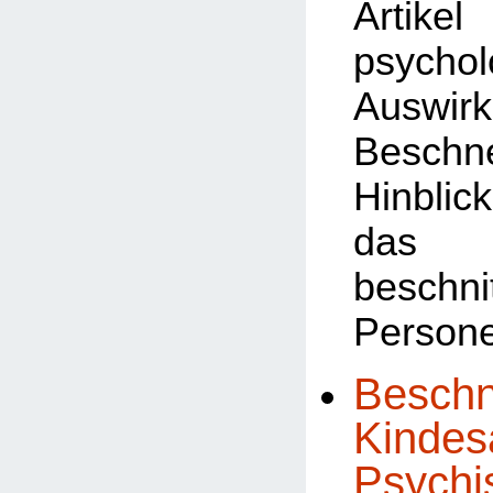
Art
psychol
Auswi
Besch
Hinb
das 
beschni
Person
Beschn
Kindesa
Psychi