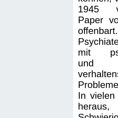
1945 ver
Paper v
offenbar
Psychiat
mit psy
und
verhalte
Probleme
In vielen
heraus
Schwieri