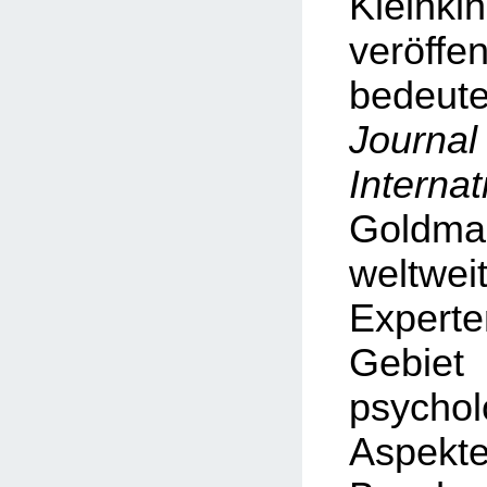
Kleinki
veröf
bedeu
Journa
Internat
Goldman
weltwe
Exper
Geb
psychol
Asp