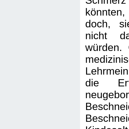
Schme
könnten
doch, si
nicht d
würden.
medizini
Lehrmei
die Er
neugebo
Beschnei
Besch