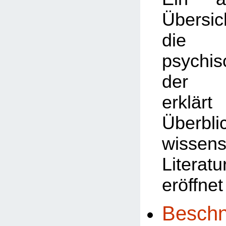
Übersic
die v
psychi
der B
erklä
Überbl
wissens
Litera
eröffnet
Beschn