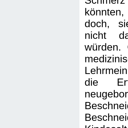
Schme
könnten
doch, si
nicht d
würden.
medizini
Lehrmei
die Er
neugebo
Beschnei
Besch