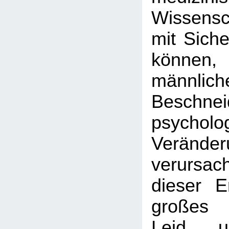
Wissens
mit Siche
können
männlich
Beschnei
psycholo
Veränder
verursac
dieser E
großes 
Leid u