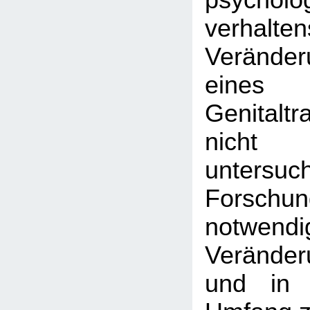
psychol
verhalte
Veränder
eine
Genitalt
nicht 
untersu
Forschu
notwend
Veränder
und in 