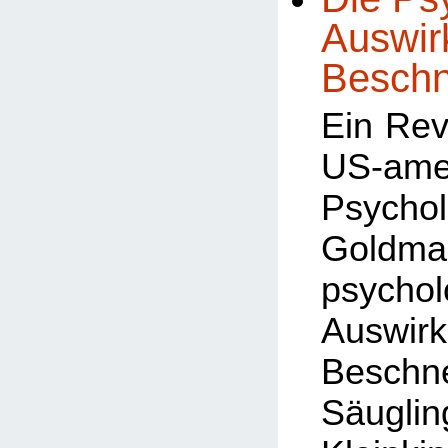
Auswir
Beschn
Ein Rev
US-ame
Psycho
Goldm
psychol
Auswi
Besch
Säug