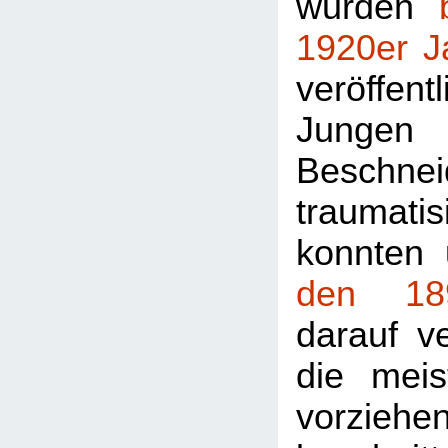
wurden
1920er J
veröffe
Jungen
Beschnei
traumat
konnten 
den 18
darauf v
die mei
vorziehe