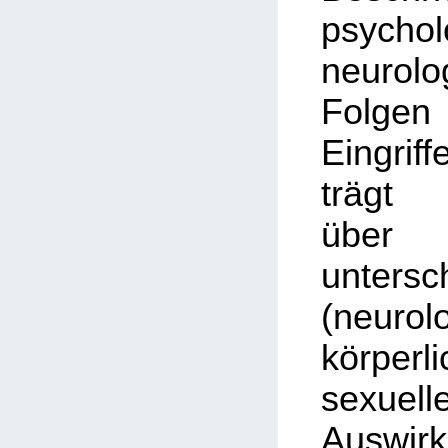
psycho
neurolo
Folg
Eingriff
trägt 
üb
untersc
(neurol
körpe
sexuell
Auswi