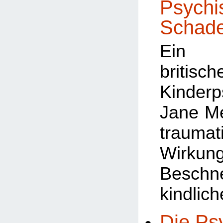
Psychi
Schad
Ein A
britisch
Kinderp
Jane M
traumat
Wir
Beschn
kindlic
Die Ps