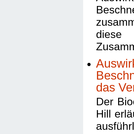
Beschn
zusamm
dies
Zusam
Auswir
Beschn
das Ve
Der Bio
Hill erl
ausführ