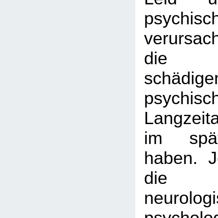
psychis
verursac
die Be
schädige
psychisc
Langzeit
im spä
haben. 
die sp
neurolog