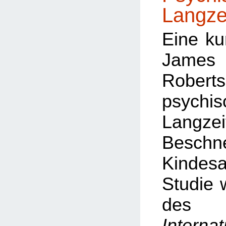
Langze
Eine ku
Ja
Robert
psychis
Langze
Besch
Kinde
Studie
d
Internat