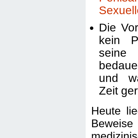
Sexuell
Die Vor
kein P
seine 
bedaue
und w
Zeit ger
Heute li
Bewei
medizini