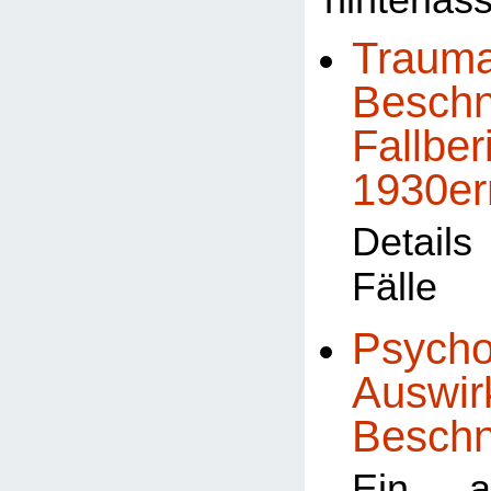
hinterlas
Trauma
Beschn
Fallber
1930er
Detail
Fälle
Psycho
Auswir
Besch
Ein al