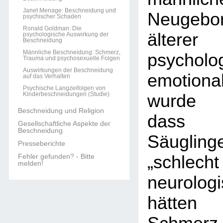
Janet Menage: Beschneidung und
Neugebor
psychischer Schaden
Ronald Goldman: Die
älterer
psychologische Auswirkung der
Beschneidung
Männliche Beschneidung: Schmerz,
psycho
Trauma und psychosexuelle Folgen
Auswirkungen der Beschneidung
emotiona
auf das Verhalten
Psychische Langzeifolgen von
Kinderbeschneidungen (Studie)
wurde 
Beschneidung und Religion
dass n
Gesellschaftliche Aspekte der
Beschneidung
Säugli
Presseberichte
Fehler gefunden? - Bitte
„schlecht
melden!
neurolog
hätten