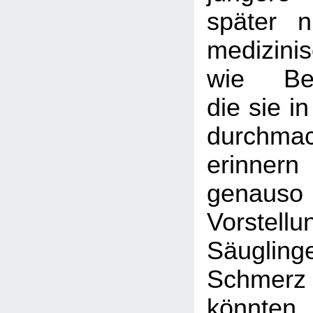
später 
medizini
wie Bes
die sie i
durchma
erinne
genau
Vorste
Säugli
Schme
könnten,