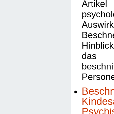
Art
psychol
Auswi
Besch
Hinb
das 
beschni
Person
Beschn
Kindesa
Psychi