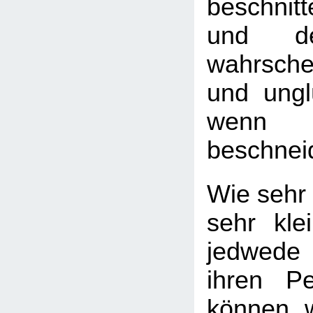
beschnit
und de
wahrsche
und ungl
wenn
beschnei
Wie sehr 
sehr kle
jedwede
ihren Pe
können, 