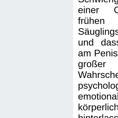
einer O
frühen K
Säugling
und das
am Penis
großer
Wahrschei
psycholo
emotion
körperl