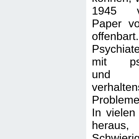
1945 ver
Paper v
offenbar
Psychiat
mit psy
und
verhalte
Probleme
In vielen
heraus
Schwieri