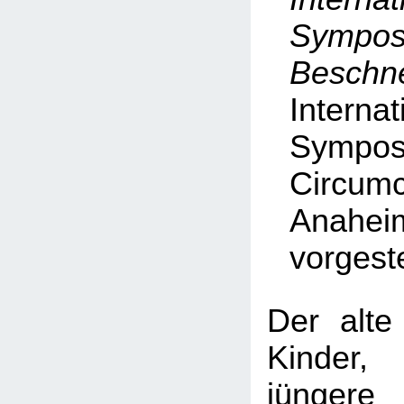
Symp
Beschn
Internat
Symp
Circumc
Anahei
vorgeste
Der alte
Kinder
jüngere