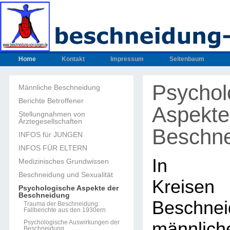
Home
Kontakt
Impressum
Seitenbaum
Psychol
Männliche Beschneidung
Berichte Betroffener
Aspekte
Stellungnahmen von
Ärztegesellschaften
Beschn
INFOS für JUNGEN
INFOS FÜR ELTERN
In med
Medizinisches Grundwissen
Beschneidung und Sexualität
Kreisen
Psychologische Aspekte der
Beschneidung
Beschnei
Trauma der Beschneidung:
Fallberichte aus den 1930ern
Psychologische Auswirkungen der
männlich
Beschneidung