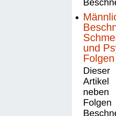
Beschn
Männli
Beschn
Schmer
und Ps
Folgen
Dieser
Artike
neben 
Fol
Besch