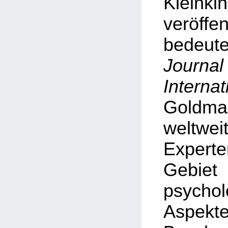
Kleinki
veröf
bedeu
Journa
Internat
Goldman
weltwe
Exper
Geb
psychol
Asp