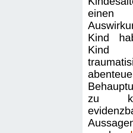
Kindesa
einen
Auswirk
Kind ha
Kind 
traumati
abenteuer
Behaupt
zu ke
evidenzb
Aussagen