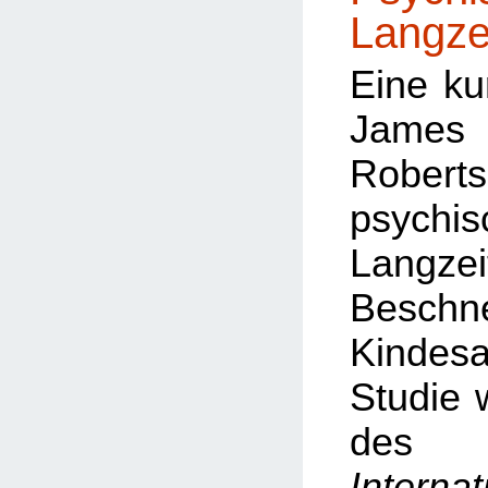
Langze
Eine ku
Ja
Robert
psychis
Langze
Besch
Kinde
Studie
d
Internat