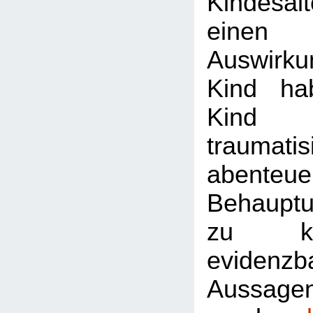
Kindesa
einen
Auswirk
Kind ha
Kind 
traumati
abenteuer
Behaupt
zu ke
evidenzb
Aussagen