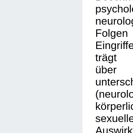
psycho
neurolo
Folg
Eingriff
trägt 
üb
untersc
(neurol
körpe
sexuell
Auswi