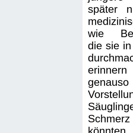
später 
medizini
wie Bes
die sie i
durchma
erinne
genau
Vorste
Säugli
Schme
könnten,