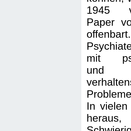
1945 ver
Paper v
offenbar
Psychiat
mit psy
und
verhalte
Probleme
In vielen
heraus
Schwieri