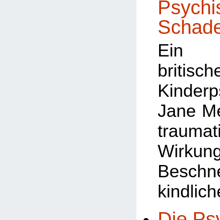
Psychi
Schad
Ein A
britisch
Kinderp
Jane M
traumat
Wir
Beschn
kindlic
Die Ps