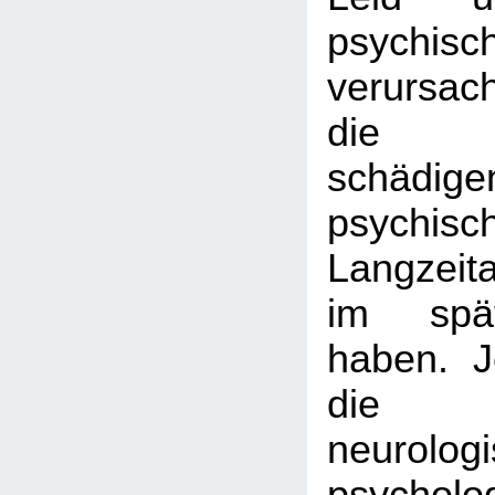
psychis
verursac
die Be
schädige
psychisc
Langzeit
im spä
haben. 
die sp
neurolog