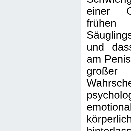
einer O
frühen K
Säugling
und das
am Penis
großer
Wahrschei
psycholo
emotion
körperl