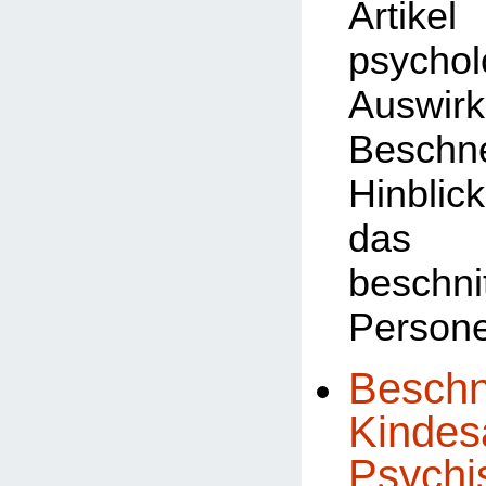
Art
psychol
Auswi
Besch
Hinb
das 
beschni
Person
Beschn
Kindesa
Psychi