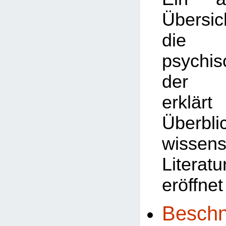
Übersic
die v
psychi
der B
erklä
Überbl
wissens
Litera
eröffnet
Beschn