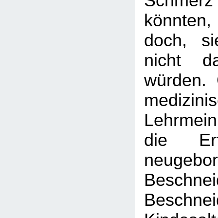
Schme
könnten
doch, si
nicht d
würden.
medizini
Lehrmei
die Er
neugebo
Beschnei
Besch