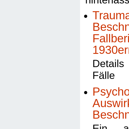
hinterlas
Trauma
Beschn
Fallber
1930er
Detail
Fälle
Psycho
Auswir
Besch
Ein al