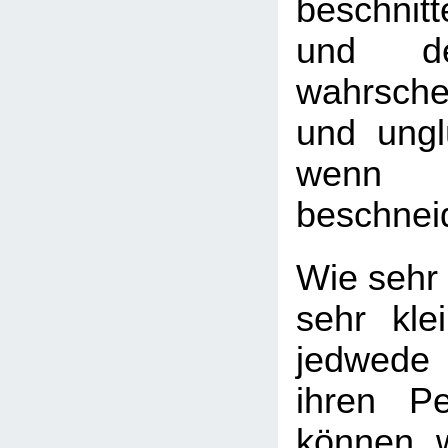
beschnit
und de
wahrsche
und ungl
wenn
beschnei
Wie sehr 
sehr kle
jedwede
ihren Pe
können, 