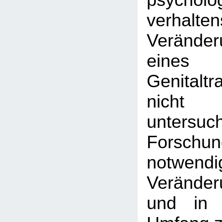
psychol
verhalte
Veränder
eine
Genitalt
nicht 
untersu
Forschu
notwend
Veränder
und in 