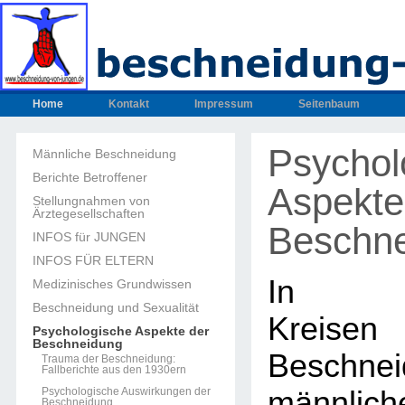
Home
Kontakt
Impressum
Seitenbaum
Psychol
Männliche Beschneidung
Berichte Betroffener
Aspekte
Stellungnahmen von
Ärztegesellschaften
Beschn
INFOS für JUNGEN
INFOS FÜR ELTERN
In med
Medizinisches Grundwissen
Beschneidung und Sexualität
Kreisen
Psychologische Aspekte der
Beschneidung
Beschnei
Trauma der Beschneidung:
Fallberichte aus den 1930ern
Psychologische Auswirkungen der
männlich
Beschneidung