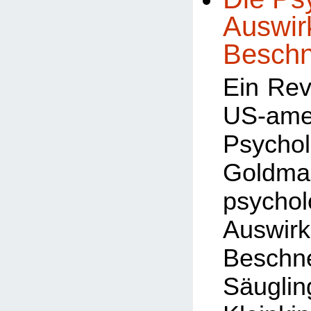
Auswir
Beschn
Ein Rev
US-ame
Psycho
Goldm
psychol
Auswi
Besch
Säug