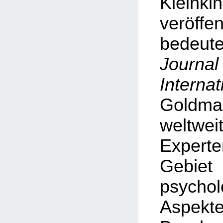
Kleinki
veröf
bedeu
Journa
Internat
Goldman
weltwe
Exper
Geb
psychol
Asp