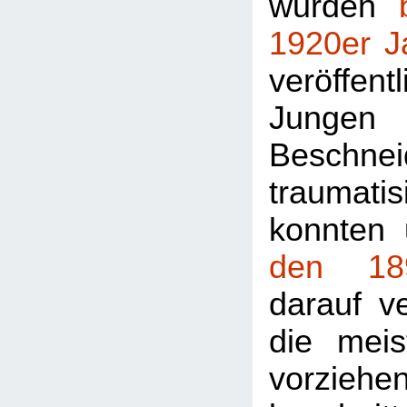
wurden
1920er J
veröffe
Jungen
Beschnei
traumat
konnten 
den 18
darauf v
die mei
vorziehe