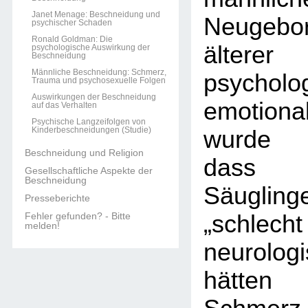
Janet Menage: Beschneidung und
Neugebor
psychischer Schaden
Ronald Goldman: Die
älterer
psychologische Auswirkung der
Beschneidung
Männliche Beschneidung: Schmerz,
psycho
Trauma und psychosexuelle Folgen
Auswirkungen der Beschneidung
emotiona
auf das Verhalten
Psychische Langzeifolgen von
Kinderbeschneidungen (Studie)
wurde 
Beschneidung und Religion
dass n
Gesellschaftliche Aspekte der
Beschneidung
Säugli
Presseberichte
Fehler gefunden? - Bitte
„schlecht
melden!
neurolog
hätten