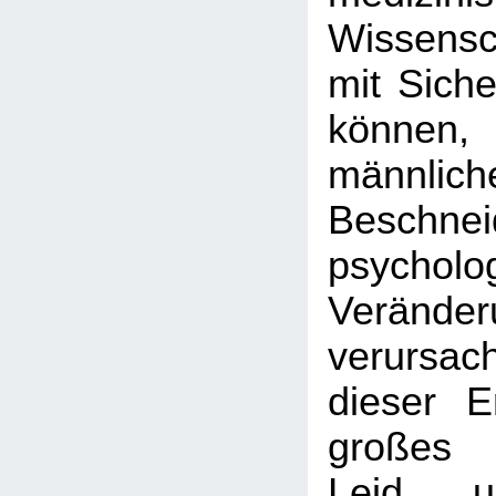
Wissens
mit Siche
können
männlich
Beschnei
psycholo
Veränder
verursac
dieser E
großes 
Leid u