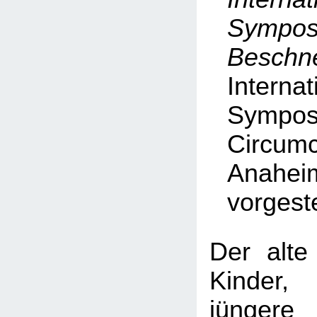
Symp
Beschn
Internat
Symp
Circumc
Anahei
vorgeste
Der alte
Kinder
jüngere