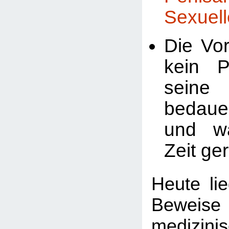
Sexuell
Die Vor
kein P
seine 
bedaue
und w
Zeit ger
Heute li
Bewei
medizini