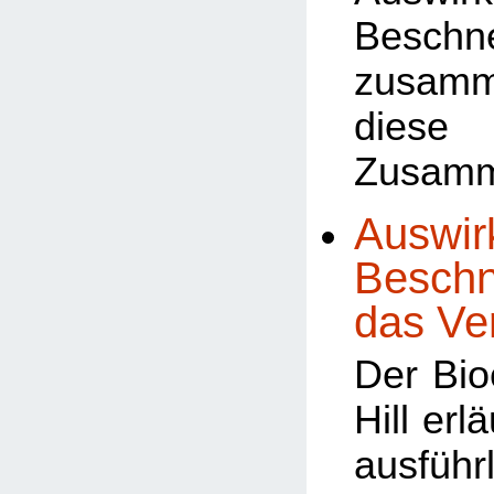
Beschn
zusamm
dies
Zusam
Auswir
Beschn
das Ve
Der Bio
Hill erl
ausführ