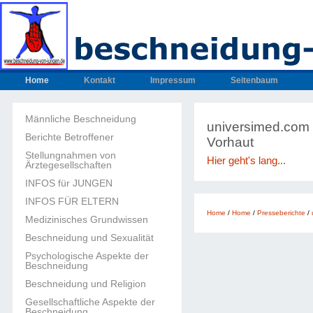
Home
Kontakt
Impressum
Seitenbaum
Männliche Beschneidung
universimed.com -
Berichte Betroffener
Vorhaut
Stellungnahmen von
Hier geht's lang...
Ärztegesellschaften
INFOS für JUNGEN
INFOS FÜR ELTERN
Home
/
Home
/
Presseberichte
/
Medizinisches Grundwissen
Beschneidung und Sexualität
Psychologische Aspekte der
Beschneidung
Beschneidung und Religion
Gesellschaftliche Aspekte der
Beschneidung