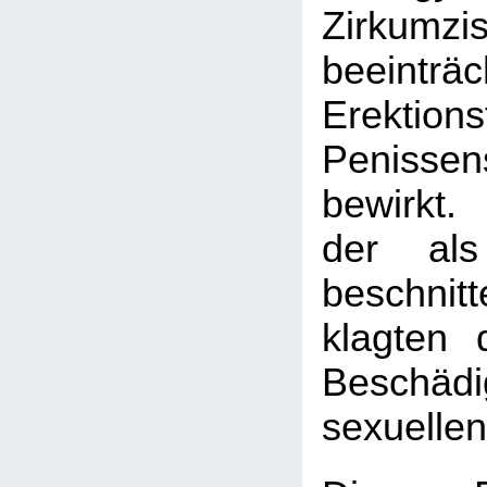
Zirkum
beeinträc
Erektion
Penissensi
bewirkt
der als
beschni
klagten
Beschäd
sexuelle