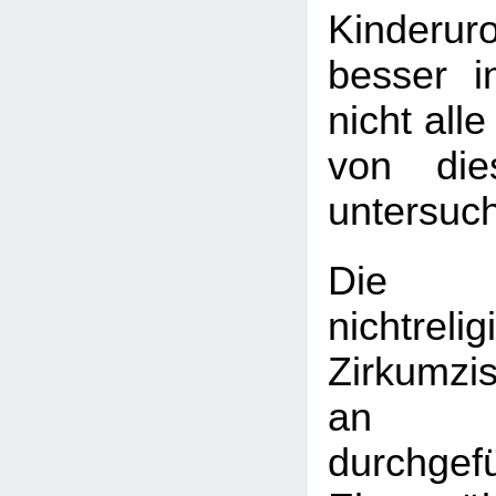
Kinderu
besser in
nicht all
von die
untersuc
Die 
nichtreli
Zirkumzi
an 
durchge