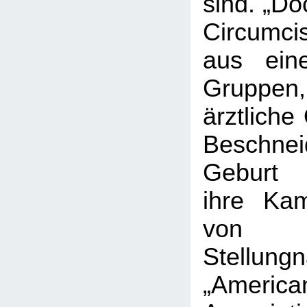
sind. „Do
Circumci
aus ein
Gruppe
ärztliche
Beschne
Geburt i
ihre Ka
von
Stellu
„Ameri