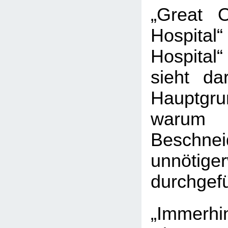
„Great 
Hospita
Hospita
sieht da
Hauptg
warum
Beschne
unnötige
durchgef
„Immerhin