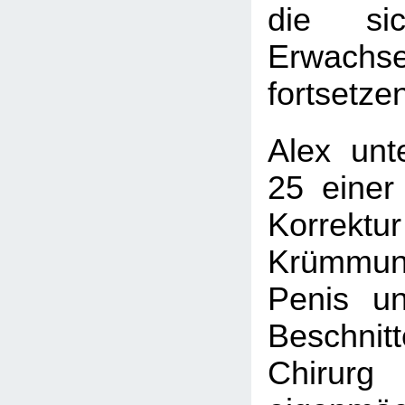
die si
Erwachse
fortsetze
Alex unt
25 einer
Korre
Krümm
Penis u
Beschnit
Chiru