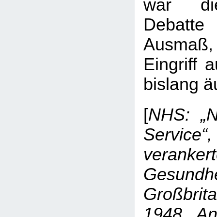
war die
Debatt
Ausmaß, 
Eingriff 
bislang ä
[
NHS: „N
Service“,
veranker
Gesundh
Großbri
1948, An