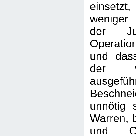
einsetzt,
weniger 
der Ju
Operati
und dass
der 
ausgefüh
Beschne
unnötig 
Warren, b
und G