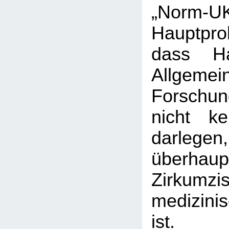
„Norm-UK
Hauptpro
dass Ha
Allgemei
Forschun
nicht k
darle
überh
Zirkumzis
medizini
ist. Sp