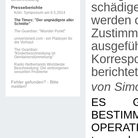
schädig
Presseberichte
Köln: Symposium am 6.5.2014
werden 
The Times: "Der ungnädigste aller
Schnitte"
Zustim
The Guardian: "Wunder Punkt"
universimed.com - ein Plädoyer für
ausgefüh
die Vorhaut
The Guardian:
"Kinderbeschneidung ist
Korresp
Genitalverstümmelung"
Radio Netherlands Worldwide:
berichtet
Beschneidung: Die verborgenen
sexuellen Probleme
Fehler gefunden? - Bitte
von Sim
melden!
ES G
BESTIM
OPERAT