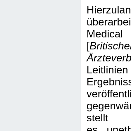
Hierzula
überarbei
Medical
[
Britische
Ärztever
Leitlinie
Ergebni
veröffe
gegenwär
stellt
es uneth