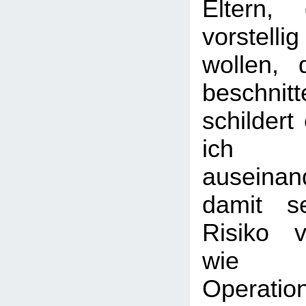
Eltern,
vorstel
wollen, 
beschni
schildert
ich
auseinan
damit s
Risiko v
wie b
Operation