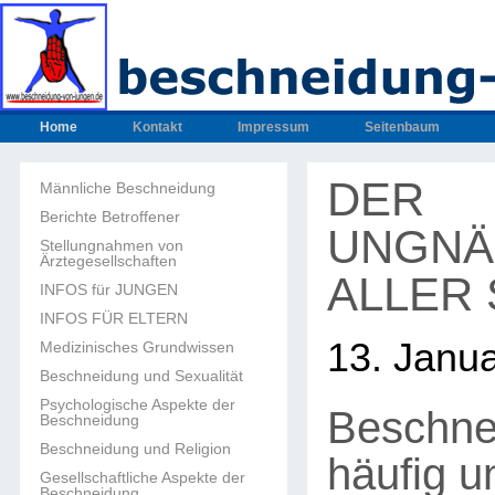
Home
Kontakt
Impressum
Seitenbaum
DER
Männliche Beschneidung
Berichte Betroffener
UNGNÄ
Stellungnahmen von
Ärztegesellschaften
ALLER 
INFOS für JUNGEN
INFOS FÜR ELTERN
13. Janu
Medizinisches Grundwissen
Beschneidung und Sexualität
Psychologische Aspekte der
Beschne
Beschneidung
Beschneidung und Religion
häufig u
Gesellschaftliche Aspekte der
Beschneidung