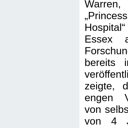
Warre
„Prince
Hospital
Essex a
Forschun
bereits
veröffen
zeigte,
engen V
von selbs
von 4 J