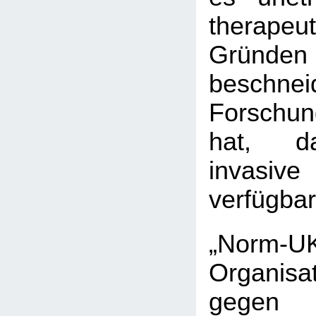
therapeu
Grü
beschne
Forschu
hat, d
invasiv
verfügba
„Norm
Organisa
gegen B