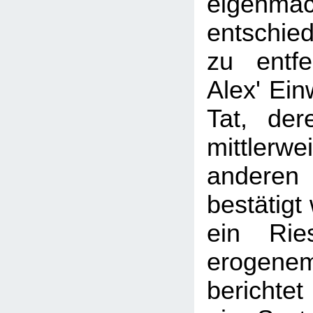
eigenmäc
entschied
zu entf
Alex' Ein
Tat, der
mittle
andere
bestätigt
ein Rie
erogen
berichtet