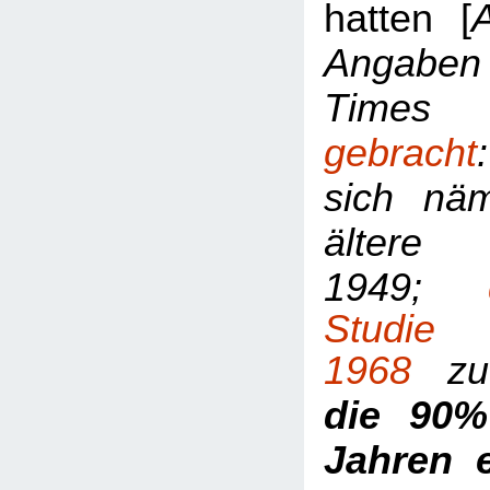
hatten [
Angaben 
Time
gebracht
sich näm
ältere
1949;
Stu
1968
zu
die 90%
Jahren e