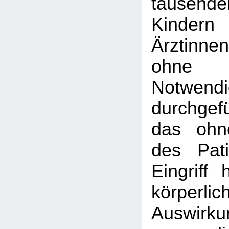
tausend
Kinder
Ärztinne
ohne 
Notwendi
durchgefü
das ohne
des Pati
Eingriff 
körperlic
Auswirku