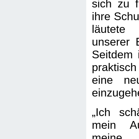
sich zu 
ihre Schu
läutet
unserer 
Seitdem i
praktis
eine ne
einzugeh
„Ich sc
mein A
meine 