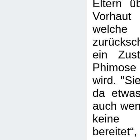
Eltern ü
Vorhaut 
welche
zurücksc
ein Zus
Phimose
wird. "Si
da etwas
auch wen
keine
bereite