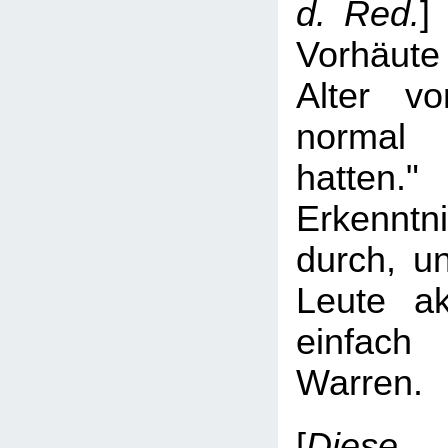
d. Red.
]
Vorhäute
Alter v
normal
hatte
Erkenntni
durch, u
Leute ak
einfach 
Warren.
[
Diese 