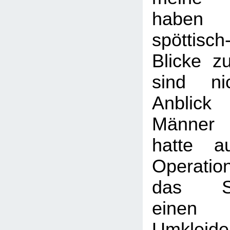
haben
spöttisch
Blicke z
sind n
Anblick 
Männer 
hatte a
Operati
das Sel
einen ö
Umkle