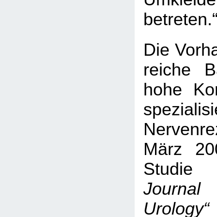
betreten.
Die Vorha
reiche B
hohe Kon
spezialisi
Nervenr
März 20
Studi
Jou
Urology