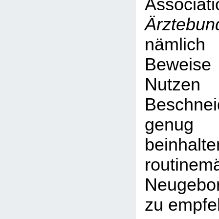
Associat
Ärztebun
nämlic
Beweis
Nut
Beschne
genug
beinh
routinem
Neugebo
zu empfe