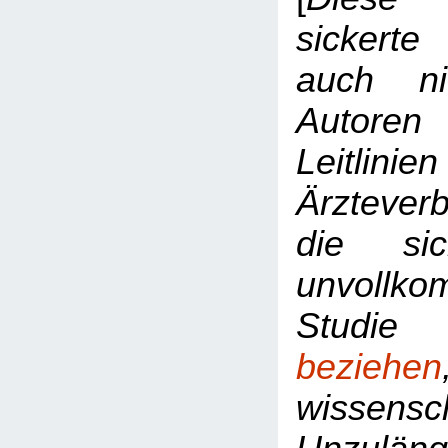
sickerte 
auch n
Autoren
Leitlin
Ärzteve
die si
unvollk
Studi
beziehen
wissensch