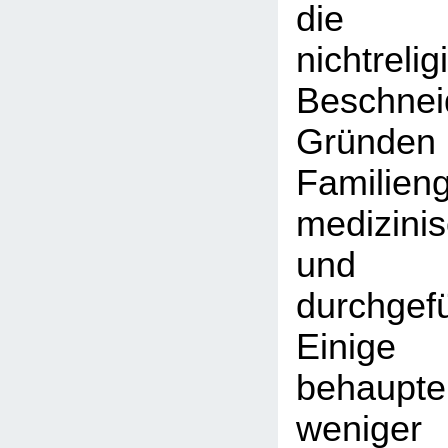
die 
nichtreli
Beschne
Grün
Familieng
medizin
und Ber
durchge
Einige
behaupte
weniger