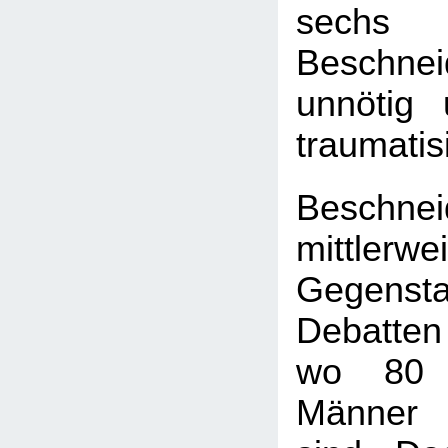
sech
Beschne
unnötig 
traumatis
Beschne
mittle
Gegenst
Debatte
wo 80 
Männer 