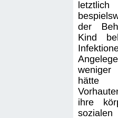
letztlic
bespiels
der Beh
Kind be
Infekti
Angeleg
weniger
hät
Vorhauten
ihre kör
sozialen