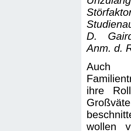
Unzulän
Störfakt
Studienau
D. Gaird
Anm. d. 
Auc
Familient
ihre Rol
Großv
beschni
wollen vi