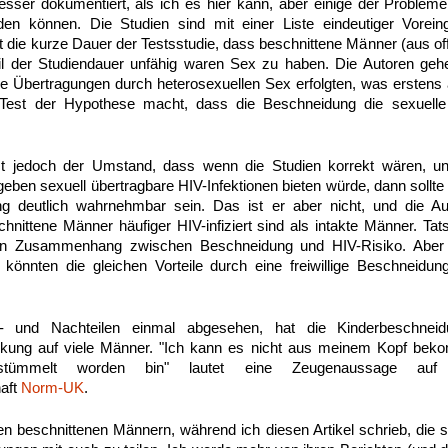
esser dokumentiert, als ich es hier kann, aber einige der Probleme s
nden können. Die Studien sind mit einer Liste eindeutiger Vorei
t die kurze Dauer der Testsstudie, dass beschnittene Männer (aus of
eil der Studiendauer unfähig waren Sex zu haben. Die Autoren gehe
 Übertragungen durch heterosexuellen Sex erfolgten, was erstens a.
Test der Hypothese macht, dass die Beschneidung die sexuell
st jedoch der Umstand, dass wenn die Studien korrekt wären, u
eben sexuell übertragbare HIV-Infektionen bieten würde, dann sollte
 deutlich wahrnehmbar sein. Das ist er aber nicht, und die Au
hnittene Männer häufiger HIV-infiziert sind als intakte Männer. Tat
en Zusammenhang zwischen Beschneidung und HIV-Risiko. Aber 
nnten die gleichen Vorteile durch eine freiwillige Beschneidu
- und Nachteilen einmal abgesehen, hat die Kinderbeschneidu
rkung auf viele Männer. "Ich kann es nicht aus meinem Kopf bek
rstümmelt worden bin" lautet eine Zeugenaussage auf
haft
Norm-UK
.
n beschnittenen Männern, während ich diesen Artikel schrieb, die s