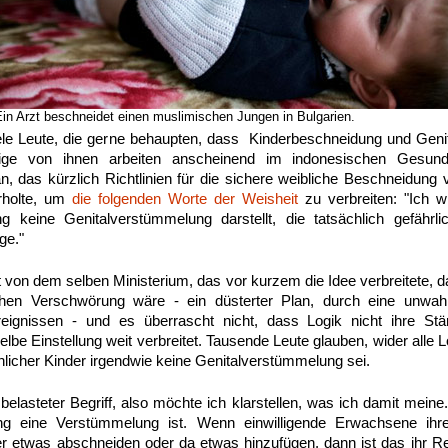
Ein Arzt beschneidet einen muslimischen Jungen in Bulgarien.
ele Leute, die gerne behaupten, dass Kinderbeschneidung und Geni
ige von ihnen arbeiten anscheinend im indonesischen Gesundh
 das kürzlich Richtlinien für die sichere weibliche Beschneidung v
rholte, um
die folgenden Worte der Weisheit
zu verbreiten: "Ich 
g keine Genitalverstümmelung darstellt, die tatsächlich gefährli
ge."
von dem selben Ministerium, das vor kurzem die Idee verbreitete, 
chen Verschwörung wäre - ein düsterter Plan, durch eine unwah
eignissen - und es überrascht nicht, dass Logik nicht ihre St
selbe Einstellung weit verbreitet. Tausende Leute glauben, wider alle 
licher Kinder irgendwie keine Genitalverstümmelung sei.
elasteter Begriff, also möchte ich klarstellen, was ich damit meine
g eine Verstümmelung ist. Wenn einwilligende Erwachsene ihre
r etwas abschneiden oder da etwas hinzufügen, dann ist das ihr R