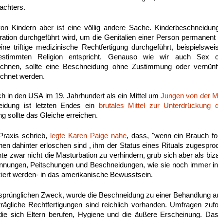
achters.
n Kindern aber ist eine völlig andere Sache. Kinderbeschneidun
tion durchgeführt wird, um die Genitalien einer Person permanent 
ine triftige medizinische Rechtfertigung durchgeführt, beispielsw
estimmten Religion entspricht. Genauso wie wir auch Sex 
ichnen, sollte eine Beschneidung ohne Zustimmung oder vernünft
ichnet werden.
ich in den USA im 19. Jahrhundert als ein Mittel um
Jungen von der M
eidung ist letzten Endes ein
brutales Mittel zur Unterdrückung d
 sollte das Gleiche erreichen.
Praxis schrieb,
legte Karen Paige nahe
, dass, "wenn ein Brauch fo
nen dahinter erloschen sind , ihm der Status eines Rituals zugespr
zwar nicht die Masturbation zu verhindern, grub sich aber als bizarre
rennungen, Peitschungen und Beschneidungen, wie sie noch immer 
ziert werden- in das amerikanische Bewusstsein.
sprünglichen Zweck, wurde die Beschneidung zu einer Behandlung a
ägliche Rechtfertigungen sind reichlich vorhanden. Umfragen zufo
 die sich Eltern berufen, Hygiene und die äußere Erscheinung. Da