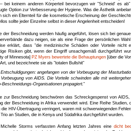
ig– bei keinem anderen Körperteil bevorzugen wir "Schneid' es a
ugte Option zur Verbesserung der Hygiene. Was die Ästhetik anbelang
 sich ein Elternteil für die kosmetische Erscheinung der Geschlec
ellos sollte jeder Einzelne selbst in dieser Angelenheit entscheiden!
le der Beschneidung werden häufig angeführt, lösen sich bei genaue
nerverbände dazu neigen, sie als eine Frage der persönlichen Wahl
ise erklärt, dass "die medizinische Schäden oder Vorteile nicht 
ige Risiken gibt, wenn der Eingriff unsachgemäß durchgeführt wur
ity of Minnesota]
PZ Myers bewertete die Behauptungen
[über die Vor
Art, und bezeichnete sie als "totalen Bullshit"
d Entschuldigungen: angefangen von der Vorbeugung der Masturbatio
 Vorbeugung von AIDS. Die Vorteile schwinden alle mit weitergehe
o-Beschneidungs-Organisationen propagiert.
"
e zur Beschneidung beschwören das Schreckgespenst von AIDS, d
 der Beschneidung in Afrika verwendet wird. Eine Reihe Studien, 
die HIV-Übertragung verringert, waren mit schwerwiegenden Fehlern
s Trio an Studien, die in Kenya und Südafrika durchgeführt wurden.
ichelle Storms verfassten Anfang letzten Jahres eine
dicht be