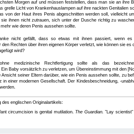
chsten Morgen auf und müssen feststellen, dass man sie an ihre B
as grelle Licht von Krankenhauslampen auf ihre nackten Genitalien sc
s von der Haut ihres Penis abgeschnitten werden soll, vielleicht um 
l sie ihnen nicht zutrauen, sich unter der Dusche richtig zu wasche
 mehr wie deren Penis aussehen sollte.
ke nicht gefällt, dass so etwas mit ihnen passiert, wenn es
den Rechten über ihren eigenen Körper verletzt, wie können sie es d
zugefügt wird?
ohne medizinische Rechtfertigung sollte als das bezeichn
Ein Baby vorsätzlich zu verletzen, um Übereinstimmung mit den [No
Ansicht seiner Eltern darüber, wie ein Penis aussehen sollte, zu befr
atz in einer modernen Gesellschaft. Der Kindesbeschneidung, -unab
t werden.
es englischen Originalartikels:
fant circumcision is genital mutilation.
The Guardian.
"Lay scientist