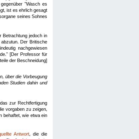
b" gegenüber "Wasch es
t, ist es ehrlich gesagt
htsorgane seines Sohnes
r Betrachtung jedoch in
 abzutun. Der Britische
eindeutig nachgewiesen
de." [Der Professor für
teile der Beschneidung]
n, über die Vorbeugung
nden Studien dahin und
as zur Rechtfertigung
die vorgaben zu zeigen,
 behaftet, wie etwa ein
quellte Antwort
, die die