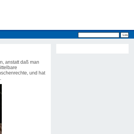
en, anstatt daß man
ttelbare
nschenrechte, und hat
s.