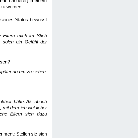
denen anderer) in einem
t zu werden.
l seines Status bewusst
e Eltern mich im Stich
 solch ein Gefühl der
ssen?
s später ab um zu sehen,
heit' hätte. Als ob ich
 mit dem ich viel lieber
che Eltern sich dazu
iment: Stellen sie sich