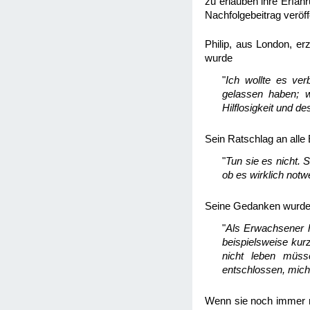
zu erlauben ihre Erfah
Nachfolgebeitrag veröff
Philip, aus London, er
wurde
"
Ich wollte es ver
gelassen haben; 
Hilflosigkeit und 
Sein Ratschlag an alle
"
Tun sie es nicht. 
ob es wirklich notw
Seine Gedanken wurden
"
Als Erwachsener ha
beispielsweise kurz
nicht leben müss
entschlossen, mich 
Wenn sie noch immer ni