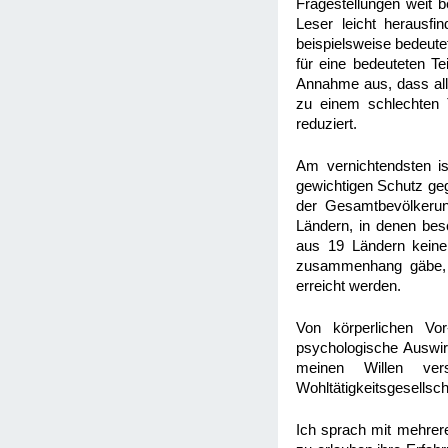
Fragestellungen weit b
Leser leicht herausfi
beispielsweise bedeute
für eine bedeuteten T
Annahme aus, dass alle
zu einem schlechten 
reduziert.
Am vernichtendsten i
gewichtigen Schutz geg
der Gesamtbevölkerung
Ländern, in denen besc
aus 19 Ländern kein
zusammenhang gäbe, kö
erreicht werden.
Von körperlichen Vor
psychologische Auswi
meinen Willen ve
Wohltätigkeitsgesellsc
Ich sprach mit mehrere