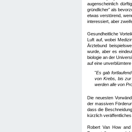
augenscheinlich dürft
gründlicher" als bevorz
etwas verstörend, wenn
interessiert, aber zweif
Gesundheitliche Vortei
Luft auf, wobei Medizi
Ärztebund beispielswe
wurde, aber es eindeut
biologie an der Univers
auf eine unverblümtere 
"
Es gab fortlaufen
von Krebs, bis zur
werden alle von Pr
Die neuesten Vorwänd
der massiven Förderung
dass die Beschneidung 
kürzlich veräffentliche
Robert Van How and M