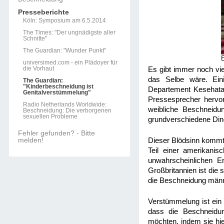
Presseberichte
Köln: Symposium am 6.5.2014
The Times: "Der ungnädigste aller
Schnitte"
The Guardian: "Wunder Punkt"
universimed.com - ein Plädoyer für
die Vorhaut
Es gibt immer noch vi
das Selbe wäre. Ein
The Guardian:
"Kinderbeschneidung ist
Departement Kesehatan,
Genitalverstümmelung"
Pressesprecher hervo
Radio Netherlands Worldwide:
weibliche Beschneidun
Beschneidung: Die verborgenen
sexuellen Probleme
grundverschiedene Din
Fehler gefunden? - Bitte
melden!
Dieser Blödsinn kommt 
Teil einer amerikanis
unwahrscheinlichen Er
Großbritannien ist die 
die Beschneidung männ
Verstümmelung ist ein b
dass die Beschneidun
möchten, indem sie hie