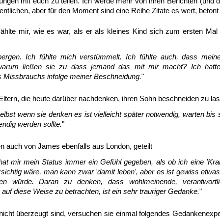
rungen mit euch zu teilen. Ich werde mehr von ihren Berichten (und 
entlichen, aber für den Moment sind eine Reihe Zitate es wert, beton
zählte mir, wie es war, als er als kleines Kind sich zum ersten Ma
bergen. Ich fühlte mich verstümmelt. Ich fühlte auch, dass mein
warum ließen sie zu dass jemand das mit mir macht? Ich hatte
des Missbrauchs infolge meiner Beschneidung.
"
 Eltern, die heute darüber nachdenken, ihren Sohn beschneiden zu la
Selbst wenn sie denken es ist vielleicht später notwendig, warten bi
endig werden sollte.
"
 auch von James ebenfalls aus London, geteilt
t mir mein Status immer ein Gefühl gegeben, als ob ich eine 'Krank
sichtig wäre, man kann zwar 'damit leben', aber es ist gewiss etwas,
en würde. Daran zu denken, dass wohlmeinende, verantwortli
auf diese Weise zu betrachten, ist ein sehr trauriger Gedanke.
"
cht überzeugt sind, versuchen sie einmal folgendes Gedankenexper