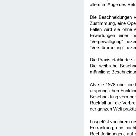
allem im Auge des Betr
Die Beschneidungen vo
Zustimmung, eine Opera
Fällen wird sie ohne e
Erwartungen einer b
"Vergewaltigung" beze
"Verstümmelung" beze
Die Praxis etablierte s
Die weibliche Beschn
männliche Beschneidung
Als sie 1978 über die 
ursprünglichen Funktio
Beschneidung vermochte 
Rückfall auf die Verb
der ganzen Welt prakti
Losgelöst von ihrem ur
Erkrankung, und nachtr
Rechtfertigungen, auf