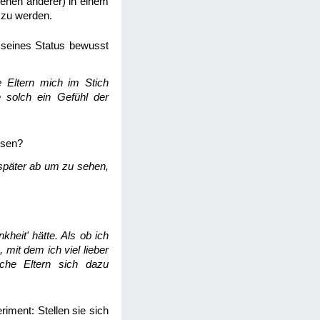
denen anderer) in einem
t zu werden.
l seines Status bewusst
e Eltern mich im Stich
 solch ein Gefühl der
ssen?
s später ab um zu sehen,
heit' hätte. Als ob ich
 mit dem ich viel lieber
che Eltern sich dazu
iment: Stellen sie sich