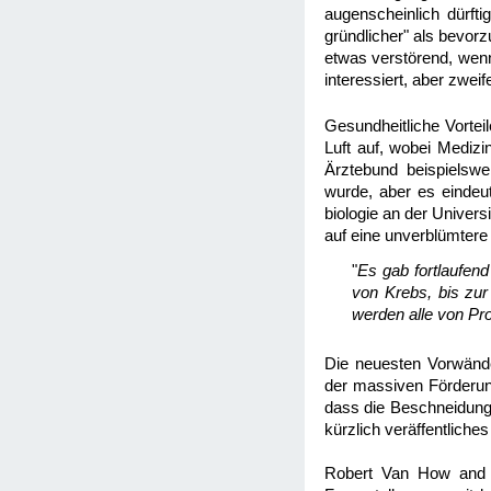
augenscheinlich dürft
gründlicher" als bevorz
etwas verstörend, wenn
interessiert, aber zweif
Gesundheitliche Vortei
Luft auf, wobei Medizi
Ärztebund beispielswe
wurde, aber es eindeut
biologie an der Univers
auf eine unverblümtere 
"
Es gab fortlaufen
von Krebs, bis zur
werden alle von Pr
Die neuesten Vorwänd
der massiven Förderung
dass die Beschneidung 
kürzlich veräffentliche
Robert Van How and M