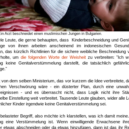
Ein Arzt beschneidet einen muslimischen Jungen in Bulgarien.
ele Leute, die gerne behaupten, dass Kinderbeschneidung und Geni
ige von ihnen arbeiten anscheinend im indonesischen Gesundh
 das kürzlich Richtlinien für die sichere weibliche Beschneidung v
rholte, um
die folgenden Worte der Weisheit
zu verbreiten: "Ich 
g keine Genitalverstümmelung darstellt, die tatsächlich gefährli
ge."
von dem selben Ministerium, das vor kurzem die Idee verbreitete, 
chen Verschwörung wäre - ein düsterter Plan, durch eine unwah
eignissen - und es überrascht nicht, dass Logik nicht ihre St
selbe Einstellung weit verbreitet. Tausende Leute glauben, wider alle 
licher Kinder irgendwie keine Genitalverstümmelung sei.
elasteter Begriff, also möchte ich klarstellen, was ich damit meine
g eine Verstümmelung ist. Wenn einwilligende Erwachsene ihre
r etwas abschneiden oder da etwas hinzufügen, dann ist das ihr R