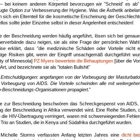
ig– bei keinem anderen Körperteil bevorzugen wir "Schneid' es a
ugte Option zur Verbesserung der Hygiene. Was die Ästhetik anbelang
 sich ein Elternteil für die kosmetische Erscheinung der Geschlec
ellos sollte jeder Einzelne selbst in dieser Angelenheit entscheiden!
le der Beschneidung werden häufig angeführt, lösen sich bei genaue
nerverbände dazu neigen, sie als eine Frage der persönlichen Wahl
ise erklärt, dass "die medizinische Schäden oder Vorteile nicht 
ige Risiken gibt, wenn der Eingriff unsachgemäß durchgeführt wur
ity of Minnesota]
PZ Myers bewertete die Behauptungen
[über die Vor
Art, und bezeichnete sie als "totalen Bullshit"
d Entschuldigungen: angefangen von der Vorbeugung der Masturbatio
 Vorbeugung von AIDS. Die Vorteile schwinden alle mit weitergehe
o-Beschneidungs-Organisationen propagiert.
"
e zur Beschneidung beschwören das Schreckgespenst von AIDS, d
 der Beschneidung in Afrika verwendet wird. Eine Reihe Studien, 
die HIV-Übertragung verringert, waren mit schwerwiegenden Fehlern
s Trio an Studien, die in Kenya und Südafrika durchgeführt wurden.
ichelle Storms verfassten Anfang letzten Jahres eine
dicht be