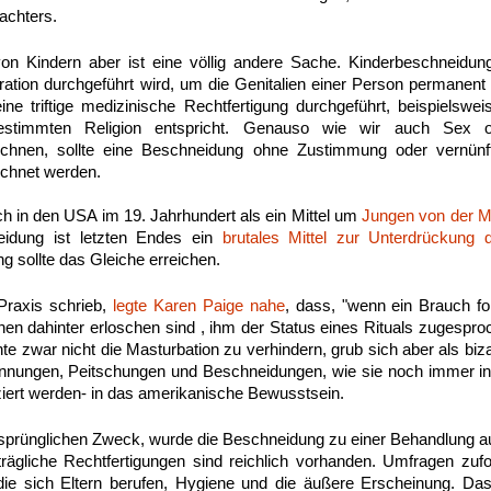
achters.
n Kindern aber ist eine völlig andere Sache. Kinderbeschneidun
tion durchgeführt wird, um die Genitalien einer Person permanent 
ine triftige medizinische Rechtfertigung durchgeführt, beispielsw
estimmten Religion entspricht. Genauso wie wir auch Sex 
ichnen, sollte eine Beschneidung ohne Zustimmung oder vernünft
ichnet werden.
ich in den USA im 19. Jahrhundert als ein Mittel um
Jungen von der M
eidung ist letzten Endes ein
brutales Mittel zur Unterdrückung d
 sollte das Gleiche erreichen.
Praxis schrieb,
legte Karen Paige nahe
, dass, "wenn ein Brauch fo
nen dahinter erloschen sind , ihm der Status eines Rituals zugespr
zwar nicht die Masturbation zu verhindern, grub sich aber als bizarre
rennungen, Peitschungen und Beschneidungen, wie sie noch immer 
ziert werden- in das amerikanische Bewusstsein.
sprünglichen Zweck, wurde die Beschneidung zu einer Behandlung a
ägliche Rechtfertigungen sind reichlich vorhanden. Umfragen zufo
 die sich Eltern berufen, Hygiene und die äußere Erscheinung. Da