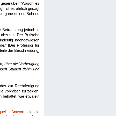
b" gegenüber "Wasch es
t, ist es ehrlich gesagt
htsorgane seines Sohnes
r Betrachtung jedoch in
 abzutun. Der Britische
eindeutig nachgewiesen
de." [Der Professor für
teile der Beschneidung]
n, über die Vorbeugung
nden Studien dahin und
as zur Rechtfertigung
die vorgaben zu zeigen,
 behaftet, wie etwa ein
quellte Antwort
, die die