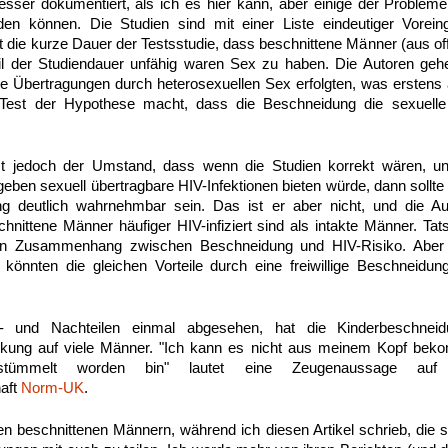
esser dokumentiert, als ich es hier kann, aber einige der Probleme s
nden können. Die Studien sind mit einer Liste eindeutiger Vorei
t die kurze Dauer der Testsstudie, dass beschnittene Männer (aus of
eil der Studiendauer unfähig waren Sex zu haben. Die Autoren gehe
 Übertragungen durch heterosexuellen Sex erfolgten, was erstens a.
Test der Hypothese macht, dass die Beschneidung die sexuell
st jedoch der Umstand, dass wenn die Studien korrekt wären, u
eben sexuell übertragbare HIV-Infektionen bieten würde, dann sollte
 deutlich wahrnehmbar sein. Das ist er aber nicht, und die Au
hnittene Männer häufiger HIV-infiziert sind als intakte Männer. Tat
en Zusammenhang zwischen Beschneidung und HIV-Risiko. Aber 
nnten die gleichen Vorteile durch eine freiwillige Beschneidu
- und Nachteilen einmal abgesehen, hat die Kinderbeschneidu
rkung auf viele Männer. "Ich kann es nicht aus meinem Kopf bek
rstümmelt worden bin" lautet eine Zeugenaussage auf
haft
Norm-UK
.
n beschnittenen Männern, während ich diesen Artikel schrieb, die s