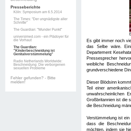
Presseberichte
Köln: Symposium am 6.5.2014
The Times: "Der ungnädigste aller
Schnitte"
The Guardian: "Wunder Punkt"
universimed.com - ein Plädoyer für
die Vorhaut
Es gibt immer noch vi
das Selbe wäre. Ein
The Guardian:
"Kinderbeschneidung ist
Departement Kesehatan,
Genitalverstümmelung"
Pressesprecher hervo
Radio Netherlands Worldwide:
weibliche Beschneidun
Beschneidung: Die verborgenen
sexuellen Probleme
grundverschiedene Din
Fehler gefunden? - Bitte
melden!
Dieser Blödsinn kommt 
Teil einer amerikanis
unwahrscheinlichen Er
Großbritannien ist die 
die Beschneidung männ
Verstümmelung ist ein b
dass die Beschneidun
möchten, indem sie hie