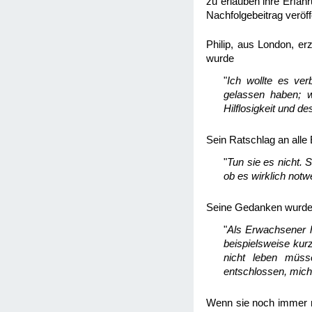
zu erlauben ihre Erfah
Nachfolgebeitrag veröff
Philip, aus London, er
wurde
"
Ich wollte es ver
gelassen haben; 
Hilflosigkeit und 
Sein Ratschlag an alle
"
Tun sie es nicht. 
ob es wirklich notw
Seine Gedanken wurden
"
Als Erwachsener ha
beispielsweise kurz
nicht leben müss
entschlossen, mich 
Wenn sie noch immer ni