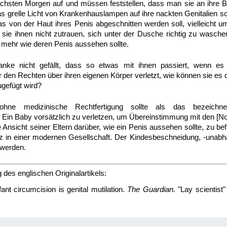
chsten Morgen auf und müssen feststellen, dass man sie an ihre B
as grelle Licht von Krankenhauslampen auf ihre nackten Genitalien sc
s von der Haut ihres Penis abgeschnitten werden soll, vielleicht um 
l sie ihnen nicht zutrauen, sich unter der Dusche richtig zu wasche
 mehr wie deren Penis aussehen sollte.
ke nicht gefällt, dass so etwas mit ihnen passiert, wenn es
den Rechten über ihren eigenen Körper verletzt, wie können sie es d
zugefügt wird?
ohne medizinische Rechtfertigung sollte als das bezeichn
Ein Baby vorsätzlich zu verletzen, um Übereinstimmung mit den [No
Ansicht seiner Eltern darüber, wie ein Penis aussehen sollte, zu befr
atz in einer modernen Gesellschaft. Der Kindesbeschneidung, -unab
t werden.
es englischen Originalartikels:
fant circumcision is genital mutilation.
The Guardian.
"Lay scientist