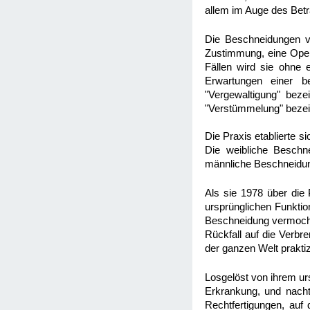
allem im Auge des Betr
Die Beschneidungen vo
Zustimmung, eine Opera
Fällen wird sie ohne e
Erwartungen einer b
"Vergewaltigung" beze
"Verstümmelung" beze
Die Praxis etablierte s
Die weibliche Beschn
männliche Beschneidung
Als sie 1978 über die 
ursprünglichen Funktio
Beschneidung vermochte 
Rückfall auf die Verb
der ganzen Welt prakti
Losgelöst von ihrem ur
Erkrankung, und nachtr
Rechtfertigungen, auf