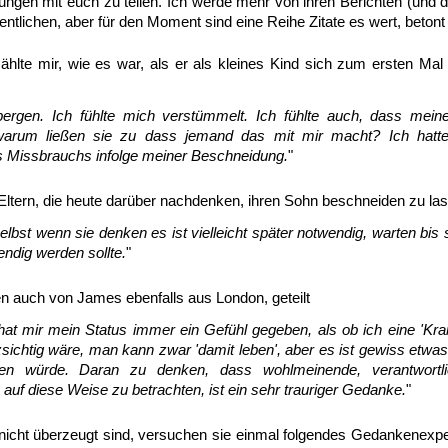
rungen mit euch zu teilen. Ich werde mehr von ihren Berichten (und 
entlichen, aber für den Moment sind eine Reihe Zitate es wert, beton
zählte mir, wie es war, als er als kleines Kind sich zum ersten Ma
bergen. Ich fühlte mich verstümmelt. Ich fühlte auch, dass mein
warum ließen sie zu dass jemand das mit mir macht? Ich hatte
des Missbrauchs infolge meiner Beschneidung.
"
 Eltern, die heute darüber nachdenken, ihren Sohn beschneiden zu la
Selbst wenn sie denken es ist vielleicht später notwendig, warten bi
endig werden sollte.
"
 auch von James ebenfalls aus London, geteilt
t mir mein Status immer ein Gefühl gegeben, als ob ich eine 'Krank
sichtig wäre, man kann zwar 'damit leben', aber es ist gewiss etwas,
en würde. Daran zu denken, dass wohlmeinende, verantwortli
auf diese Weise zu betrachten, ist ein sehr trauriger Gedanke.
"
cht überzeugt sind, versuchen sie einmal folgendes Gedankenexper