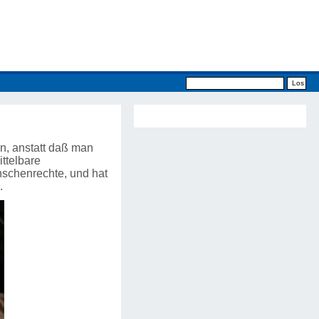
en, anstatt daß man
ttelbare
nschenrechte, und hat
s.