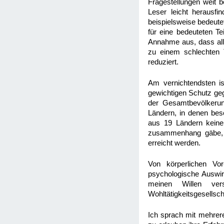
Fragestellungen weit b
Leser leicht herausfi
beispielsweise bedeute
für eine bedeuteten T
Annahme aus, dass alle
zu einem schlechten 
reduziert.
Am vernichtendsten i
gewichtigen Schutz geg
der Gesamtbevölkerung
Ländern, in denen besc
aus 19 Ländern kein
zusammenhang gäbe, kö
erreicht werden.
Von körperlichen Vor
psychologische Auswi
meinen Willen ve
Wohltätigkeitsgesellsc
Ich sprach mit mehrere