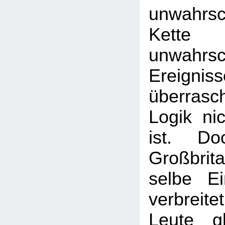
unwahrsc
Ket
unwahrsc
Ereigni
überrasc
Logik nic
ist. D
Großbrit
selbe Ei
verbrei
Leute g