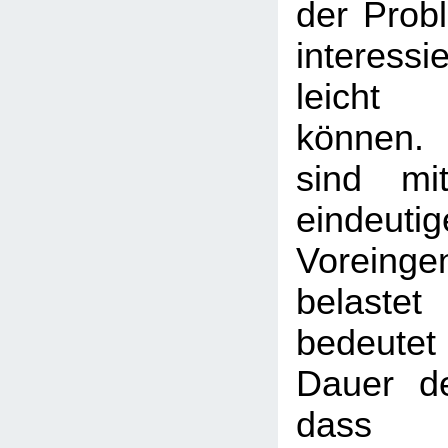
der Probl
interes
leicht 
können.
sind mi
eindeutig
Voreinge
belastet 
bedeute
Dauer de
dass b