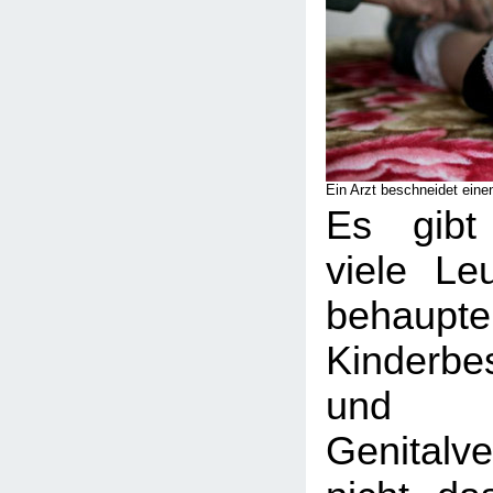
Ein Arzt beschneidet eine
Es gibt
viele Le
behau
Kinderbe
und
Genitalv