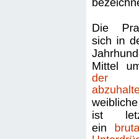
bezeichn
Die Prax
sich in 
Jahrhun
Mittel 
der Ma
abzuhalt
weiblich
ist le
ein
brut