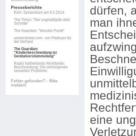
dürfen, 
Presseberichte
Köln: Symposium am 6.5.2014
man ihn
The Times: "Der ungnädigste aller
Schnitte"
Entsche
The Guardian: "Wunder Punkt"
universimed.com - ein Plädoyer für
die Vorhaut
aufzwing
The Guardian:
"Kinderbeschneidung ist
Beschne
Genitalverstümmelung"
Radio Netherlands Worldwide:
Einwilli
Beschneidung: Die verborgenen
sexuellen Probleme
unmittel
Fehler gefunden? - Bitte
melden!
medizin
Rechtfer
eine ung
Verletzu