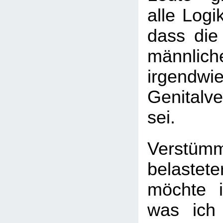
alle Logi
dass die
männli
irgen
Genitalv
sei.
Verstümm
belastete
möchte ic
was ich