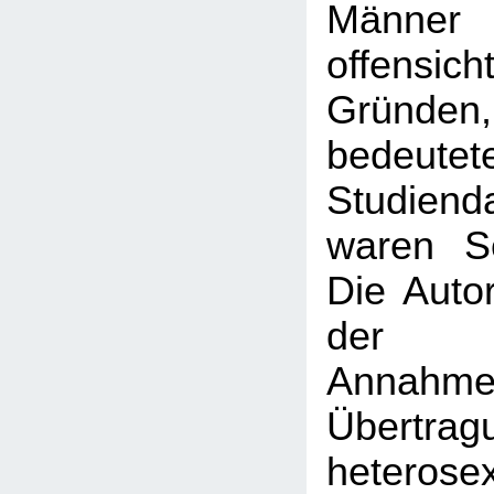
Männ
offensich
Gründe
bedeute
Studien
waren S
Die Auto
der fe
Annahme 
Übertra
heteros