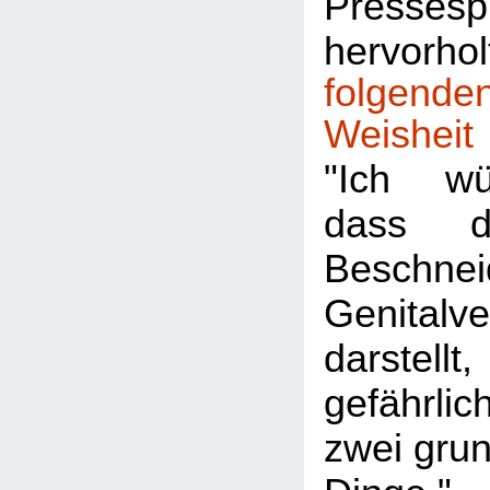
Pressesp
hervor
folgend
Weisheit
"Ich wü
dass di
Beschne
Genitalv
darstellt,
gefährlic
zwei gru