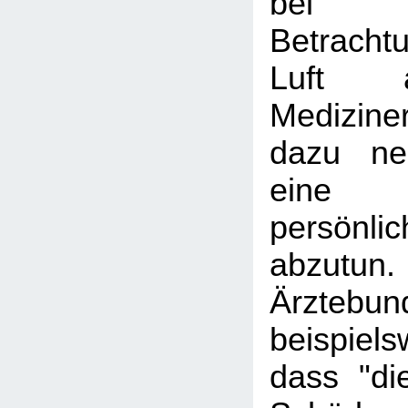
bei 
Betracht
Luft 
Medizine
dazu ne
eine 
persön
abzutun.
Ärztebun
beispiels
dass "di