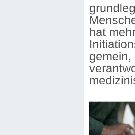
grundle
Mensche
hat mehr
Initiatio
gemein, 
verantwo
medizini