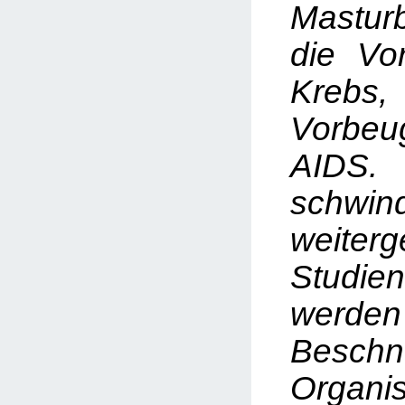
Mastur
die Vo
Kreb
Vorb
AIDS. 
schwin
weiter
Studi
werden
Beschn
Organis