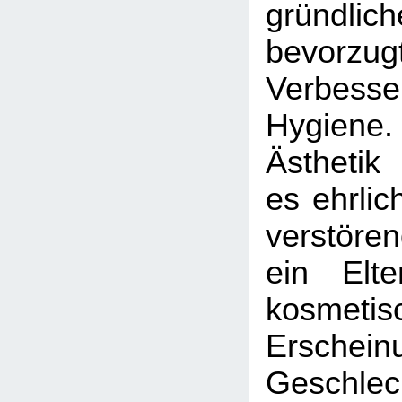
gründl
bevorzug
Verbes
Hygien
Ästhetik 
es ehrlic
verstöre
ein Elte
kosmetis
Ersch
Geschlec