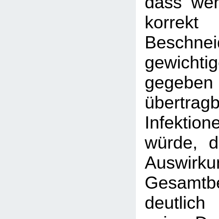
dass wen
korrekt
Beschne
gewicht
gegeb
übertr
Infekti
würde, d
Auswirku
Gesamtbe
deutlic