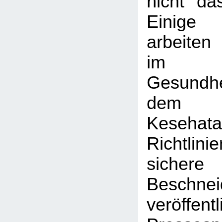
nicht da
Einige
arbeite
im ind
Gesundhe
dem D
Kesehatan
Richtli
sicher
Beschnei
veröffent