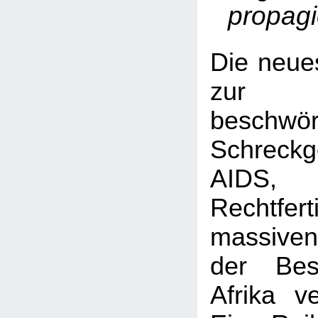
propagi
Die neue
zur Be
besch
Schreck
AIDS,
Rechtfe
massive
der Bes
Afrika v