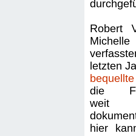
durchgef
Robert 
Miche
verfas
letzten J
bequellt
die Fra
weit
dokumenti
hier kan