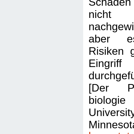
Schäden 
nicht
nachgew
aber es
Risiken 
Eingrif
durchge
[Der Pr
biolo
Unive
Minneso