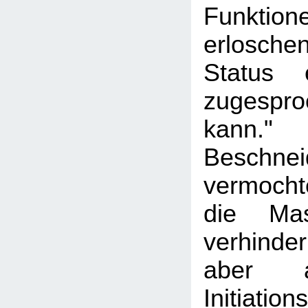
Funktio
erloschen
Status 
zugespr
kan
Beschnei
vermoch
die Mas
verhinde
aber a
Initiati