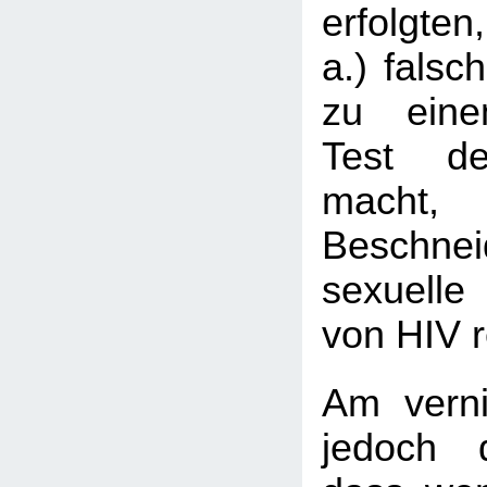
erfolgte
a.) falsc
zu eine
Test de
macht
Beschn
sexuell
von HIV r
Am verni
jedoch 