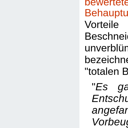
bewer
Behaupt
Vort
Beschnei
unverblü
bezeich
"totalen B
"
Es ga
Entsch
angefa
Vorb