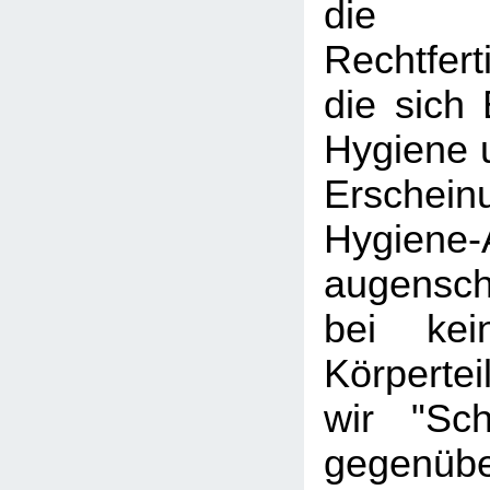
die h
Rechtfer
die sich 
Hygiene 
Ersche
Hygiene
augensche
bei kei
Körperte
wir "Sc
gegenüb