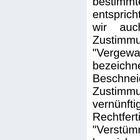
bestimm
entsprich
wir au
Zusti
"Vergewa
bezeichne
Beschn
Zusti
vernünfti
Rechtfe
"Verstüm