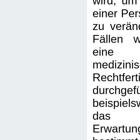
wird, um 
einer Pe
zu veränd
Fällen 
eine 
medizini
Rechtfert
durchgefü
beispie
das 
Erwart