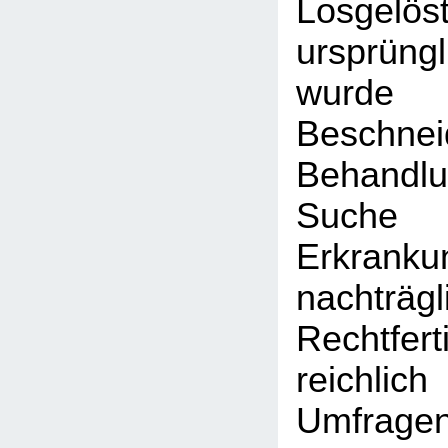
Losgelö
ursprüng
wur
Beschnei
Behandl
Suche 
Erkra
nachträgl
Rechtfer
reichli
Umfragen