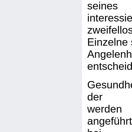
seine
interes
zweifello
Einzelne 
Angelenh
entschei
Gesundhei
der Be
werde
angeführ