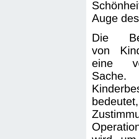
Schönhei
Auge des
Die Bes
von Kin
eine vö
Sache.
Kinderbe
bedeute
Zustim
Operatio