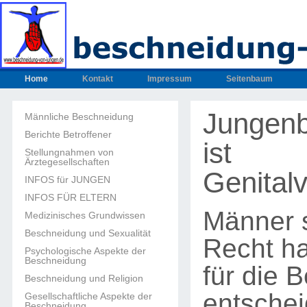
Home
Kontakt
Impressum
Seitenbaum
Jungen
Männliche Beschneidung
Berichte Betroffener
ist
Stellungnahmen von
Ärztegesellschaften
Genital
INFOS für JUNGEN
INFOS FÜR ELTERN
Männer s
Medizinisches Grundwissen
Beschneidung und Sexualität
Recht ha
Psychologische Aspekte der
Beschneidung
für die 
Beschneidung und Religion
entsche
Gesellschaftliche Aspekte der
Beschneidung