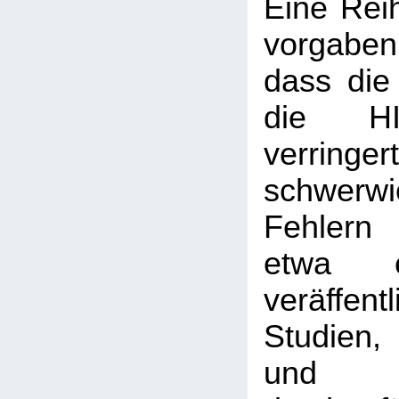
Eine Reih
vorgabe
dass die
die HIV
verringe
schwerw
Fehlern 
etwa e
veräffent
Studien,
und S