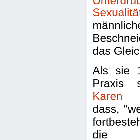
Unterd
Sexualitä
männlich
Beschne
das Gleic
Als sie 
Praxis 
Karen 
dass, "w
fortbes
die urs