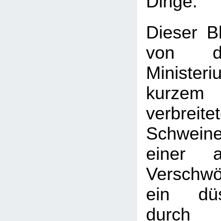
Dinge."
Dieser B
von d
Ministe
kurze
verbreit
Schwein
einer a
Verschw
ein düs
dur