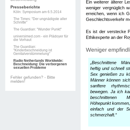
Ein weiterer älterer L
Presseberichte
weniger vergnüglich wa
Köln: Symposium am 6.5.2014
erreichen, wenn ich G
The Times: "Der ungnädigste aller
Geschlechtsverkehr me
Schnitte"
The Guardian: "Wunder Punkt"
Es ist der verstecke P
universimed.com - ein Plädoyer für
Ethikexperte an der R
die Vorhaut
The Guardian:
Weniger empfindl
"Kinderbeschneidung ist
Genitalverstümmelung"
Radio Netherlands Worldwide:
„Beschnittene Mä
Beschneidung: Die verborgenen
sexuellen Probleme
heftig und schnell 
Sex genießen zu kö
Fehler gefunden? - Bitte
Männer können sich 
melden!
sanftere rhythmi
bewegen. Ja ich ka
beschnittenen
Höhepunkt kommen, 
einfach und der Se
schmerzhaft.“