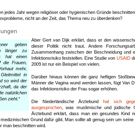
n jedes Jahr wegen religiöser oder hygienischen Gründe beschnitten,
 Sexprobleme, nicht an der Zeit, das Thema neu zu überdenken?
dungen
Aber Gert van Dijk erklärt, dass er den wissenscha
änner geben
dieser Politik nicht traut. Andere Forschungsar
an länger zu
Zusammenhang zwischen der Beschneidung und ei
s hat einen
Infektionsrisiko feststellen. Eine Studie von
USAID
du
f die Frauen,
2009 ist nur ein Beispiel von vielen.
Vorhaut mehr,
Gleitmittel in
Darüber hinaus können die ganz heftigen Stoßbew
d so wird der
Männer die Vagina wund werden lassen, fügt Van Di
zhaft, da der
das Infektionsrisiko der Frau sogar erhöhen.
ie natürlichen
ßen zieht.“
Die Niederländische Ärztebund
hat sich geg
ausgesprochen
, was muslimische und jüdische G
Ärztebund erklärt, dass man ein gesundes Kind ni
 medizinischen Grund dafür gibt. Man sollte alt genug sein um sein
or man beschnitten wird.