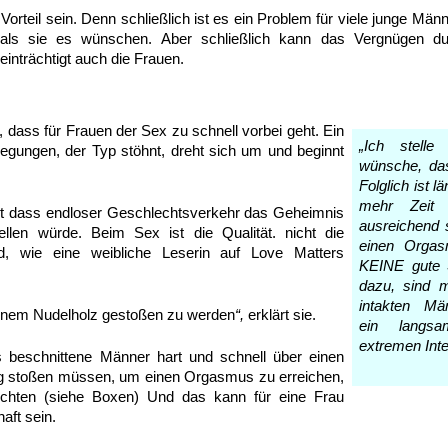
orteil sein. Denn schließlich ist es ein Problem für viele junge Män
ls sie es wünschen. Aber schließlich kann das Vergnügen du
inträchtigt auch die Frauen.
, dass für Frauen der Sex zu schnell vorbei geht. Ein
„Ich stelle
egungen, der Typ stöhnt, dreht sich um und beginnt
wünsche, das
Folglich ist 
mehr Zeit
ht dass endloser Geschlechtsverkehr das Geheimnis
ausreichend 
llen würde. Beim Sex ist die Qualität. nicht die
einen Orgas
nd, wie eine weibliche Leserin auf Love Matters
KEINE gute 
dazu, sind 
intakten Mä
 einem Nudelholz gestoßen zu werden
“,
erklärt sie.
ein langsa
extremen Inte
 beschnittene Männer hart und schnell über einen
g stoßen müssen, um einen Orgasmus zu erreichen,
ichten (siehe Boxen) Und das kann für eine Frau
aft sein.