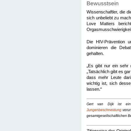
Bewusstsein
Wissenschaftler, die d
sich unbeliebt zu mach
Love Matters berich
Orgasmusschwierigkeit
Die HIV-Prävention u
dominieren die Deba
gehalten.
„Es gibt nur ein sehr 
„Tatsächlich gibt es gar
dass mehr Leute darü
wichtig ist, sich des
lassen.“
Gert van Dijk ist ein
Jungenbeschneidung
verur
gesamtgesellschaftlichen B
Zitierweise des Original