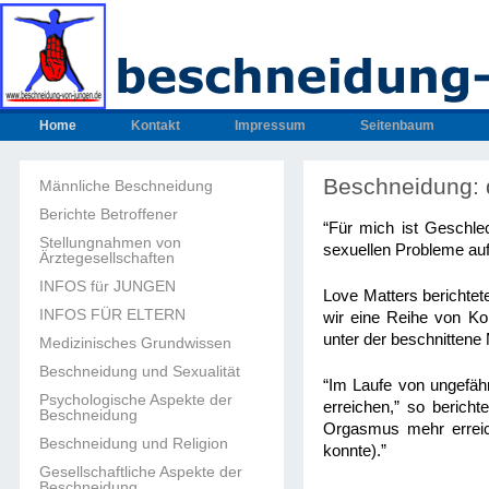
Home
Kontakt
Impressum
Seitenbaum
Beschneidung: 
Männliche Beschneidung
Berichte Betroffener
“Für mich ist Geschle
Stellungnahmen von
sexuellen Probleme auf
Ärztegesellschaften
INFOS für JUNGEN
Love Matters berichte
INFOS FÜR ELTERN
wir eine Reihe von Kom
unter der beschnittene 
Medizinisches Grundwissen
Beschneidung und Sexualität
“Im Laufe von ungefähr
Psychologische Aspekte der
erreichen,” so berich
Beschneidung
Orgasmus mehr erreic
Beschneidung und Religion
konnte).”
Gesellschaftliche Aspekte der
Beschneidung