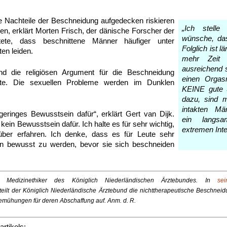
ie Nachteile der Beschneidung aufgedecken riskieren
„Ich stelle
en, erklärt Morten Frisch, der dänische Forscher der
wünsche, das
tete, dass beschnittene Männer häufiger unter
Folglich ist 
en leiden.
mehr Zeit
ausreichend s
nd die religiösen Argument für die Beschneidung
einen Orgas
tte. Die sexuellen Probleme werden im Dunklen
KEINE gute 
dazu, sind 
intakten Mä
geringes Bewusstsein dafür“, erklärt Gert van Dijk.
ein langsa
 kein Bewusstsein dafür. Ich halte es für sehr wichtig,
extremen Inte
ber erfahren. Ich denke, dass es für Leute sehr
sen bewusst zu werden, bevor sie sich beschneiden
 Medizinethiker des Königlich Niederländischen Ärztebundes. In
se
teilt der Königlich Niederländische Ärztebund die nichttherapeutische Beschnei
emühungen für deren Abschaffung auf. Anm. d. R.
artikels: