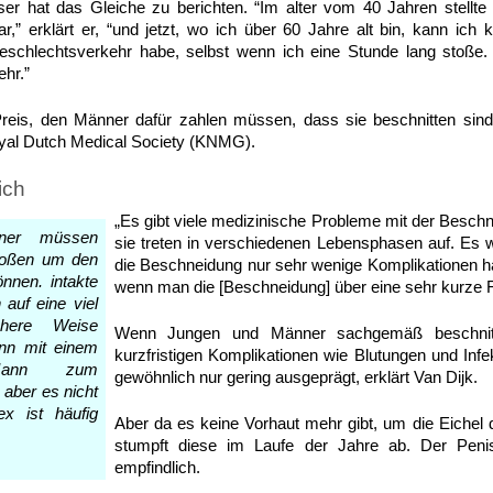
eser hat das Gleiche zu berichten. “Im alter vom 40 Jahren stellte
r,” erklärt er, “und jetzt, wo ich über 60 Jahre alt bin, kann i
eschlechtsverkehr habe, selbst wenn ich eine Stunde lang stoße.
hr.”
reis, den Männer dafür zahlen müssen, dass sie beschnitten sind,
oyal Dutch Medical Society (KNMG).
ich
„Es gibt viele medizinische Probleme mit der Beschne
nner müssen
sie treten in verschiedenen Lebensphasen auf. Es w
stoßen um den
die Beschneidung nur sehr wenige Komplikationen h
nnen. intakte
wenn man die [Beschneidung] über eine sehr kurze Fr
auf eine viel
schere Weise
Wenn Jungen und Männer sachgemäß beschnitt
nn mit einem
kurzfristigen Komplikationen wie Blutungen und Infe
 Mann zum
gewöhnlich nur gering ausgeprägt, erklärt Van Dijk.
aber es nicht
x ist häufig
Aber da es keine Vorhaut mehr gibt, um die Eichel
stumpft diese im Laufe der Jahre ab. Der Peni
empfindlich.