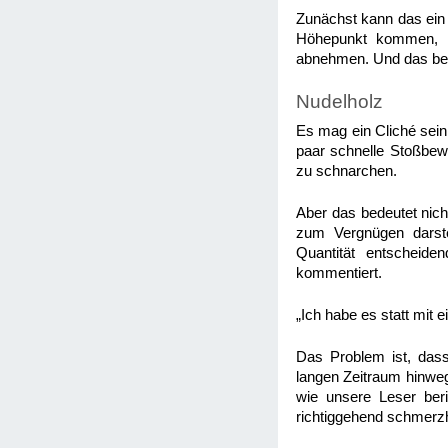
Zunächst kann das ein V
Höhepunkt kommen, a
abnehmen. Und das bee
Nudelholz
Es mag ein Cliché sein
paar schnelle Stoßbew
zu schnarchen.
Aber das bedeutet nic
zum Vergnügen darste
Quantität entscheide
kommentiert.
„Ich habe es statt mit
Das Problem ist, dass
langen Zeitraum hinwe
wie unsere Leser ber
richtiggehend schmerzh