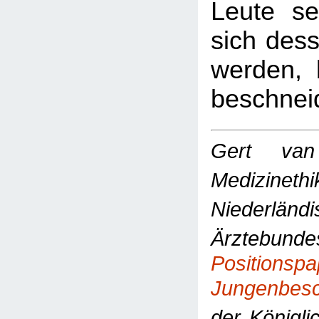
Leute seh
sich des
werden, 
beschnei
Gert van
Medizineth
Niederländ
Ärztebu
Positio
Jungenbes
der Königli