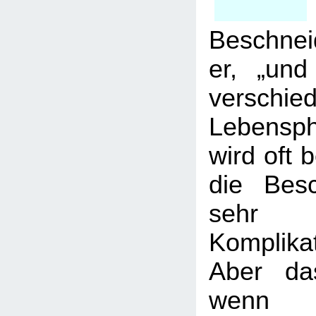
Beschnei
er, „und
verschie
Lebensp
wird oft 
die Bes
sehr
Komplik
Aber da
wenn