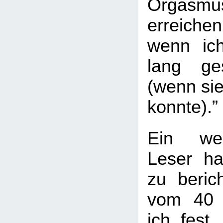
Orgas
erreichen
wenn ic
lang ge
(wenn sie
konnte).”
Ein wei
Leser ha
zu berich
vom 40 J
ich fest