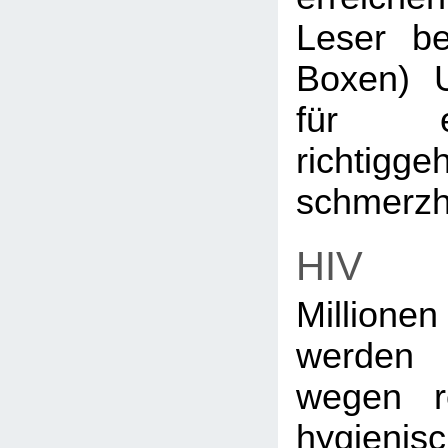
Leser be
Boxen) 
für e
richtigge
schmerzha
HIV
Millio
werden
wegen re
hygieni