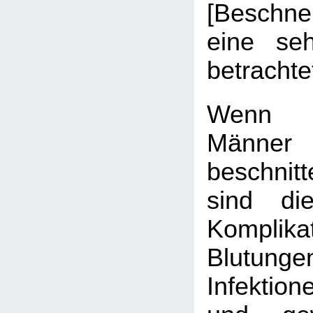
[Beschn
eine seh
betrachtet
Wenn 
Männer
beschni
sind die
Komplik
Blutu
Infektion