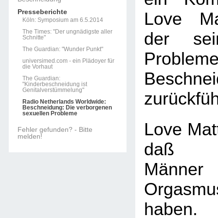
Presseberichte
Love Ma
Köln: Symposium am 6.5.2014
The Times: "Der ungnädigste aller
der sei
Schnitte"
The Guardian: "Wunder Punkt"
Problem
universimed.com - ein Plädoyer für
die Vorhaut
Beschnei
The Guardian:
"Kinderbeschneidung ist
Genitalverstümmelung"
zurückfüh
Radio Netherlands Worldwide:
Beschneidung: Die verborgenen
sexuellen Probleme
Love Matt
Fehler gefunden? - Bitte
melden!
daß be
Männe
Orgasm
haben. 