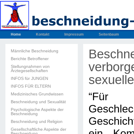
Home
Kontakt
Impressum
Seitenbaum
Beschne
Männliche Beschneidung
Berichte Betroffener
verborg
Stellungnahmen von
Ärztegesellschaften
sexuell
INFOS für JUNGEN
INFOS FÜR ELTERN
“Für 
Medizinisches Grundwissen
Beschneidung und Sexualität
Geschlec
Psychologische Aspekte der
Beschneidung
Geschich
Beschneidung und Religion
Gesellschaftliche Aspekte der
ein Kom
Beschneidung