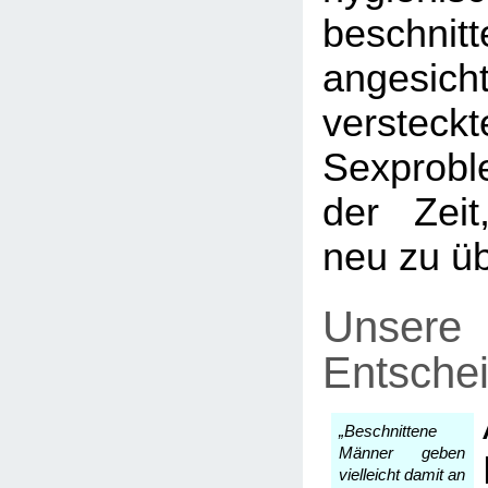
beschnitt
angesich
versteckt
Sexprobl
der Zei
neu zu ü
Unsere
Entsche
„Beschnittene
Männer geben
vielleicht damit an