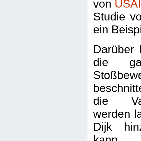
von
USA
Studie vo
ein Beisp
Darüber 
die ga
Stoßbew
beschni
die V
werden la
Dijk hi
kan