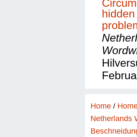
Circum
hid
proble
Nether
Wordw
Hilver
Februa
Home
/
Hom
Netherlands 
Beschneidung