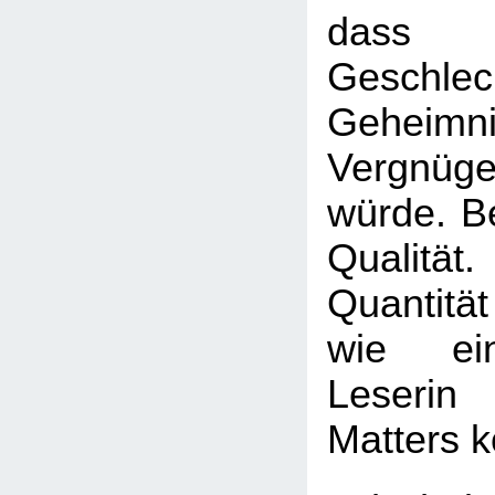
dass 
Geschlec
Gehei
Vergnüg
würde. Be
Qualitä
Quantität
wie ein
Leseri
Matters 