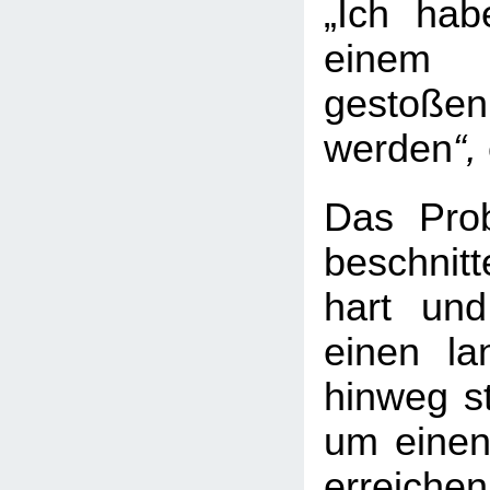
„Ich hab
einem
gest
werden
“,
Das Prob
beschni
hart und
einen la
hinweg s
um eine
erreiche