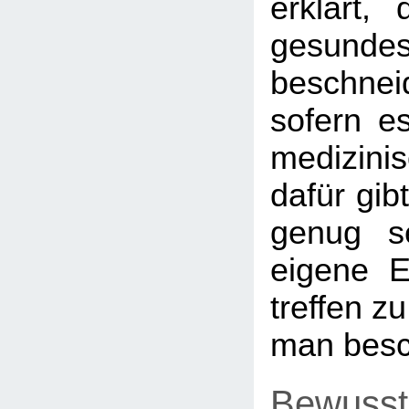
erklärt,
gesunde
beschne
sofern e
medizin
dafür gibt
genug s
eigene E
treffen z
man besc
Bewusst