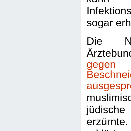
Infektion
sogar er
Die Nie
Ärzteb
geg
Beschnei
ausgespr
musli
jüdisc
erzürnte.