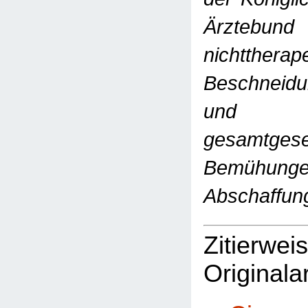
Ärzte
nichttherap
Beschneid
und 
gesamtgesel
Bemühun
Abschaffung
Zitie
Originalar