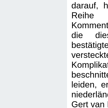
darauf, 
Rei
Kommenta
die die
bestätigt
versteckt
Komplikat
beschni
leiden, e
niederlän
Gert van 