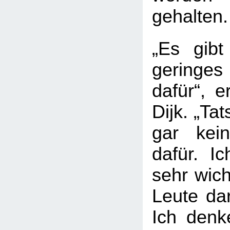
gehalten.
„Es gibt
geringe
dafür“, e
Dijk. „Tat
gar kei
dafür. Ic
sehr wich
Leute dar
Ich denk