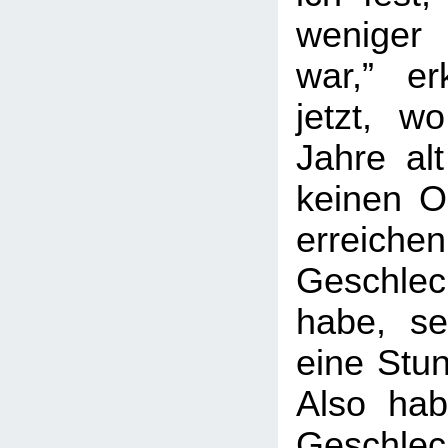
weniger
war,” er
jetzt, w
Jahre alt
keinen 
erreich
Geschlec
habe, se
eine Stun
Also hab
Geschlec