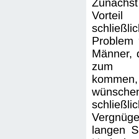
Zunächst
Vorteil
schließl
Problem f
Männer, d
zum H
kommen,
wünsc
schließ
Vergnüge
langen 