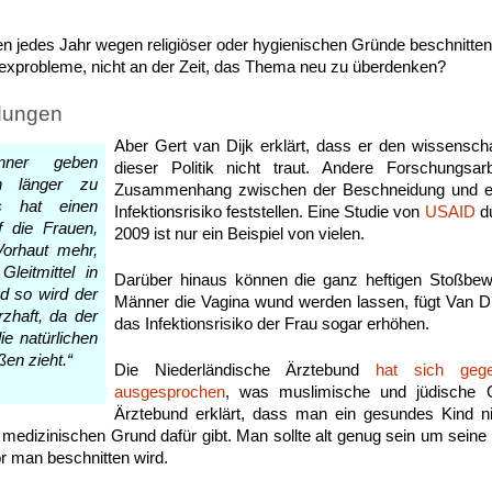
n jedes Jahr wegen religiöser oder hygienischen Gründe beschnitten,
 Sexprobleme, nicht an der Zeit, das Thema neu zu überdenken?
dungen
Aber Gert van Dijk erklärt, dass er den wissenscha
änner geben
dieser Politik nicht traut. Andere Forschungsar
an länger zu
Zusammenhang zwischen der Beschneidung und ei
s hat einen
Infektionsrisiko feststellen. Eine Studie von
USAID
du
f die Frauen,
2009 ist nur ein Beispiel von vielen.
Vorhaut mehr,
Gleitmittel in
Darüber hinaus können die ganz heftigen Stoßbew
d so wird der
Männer die Vagina wund werden lassen, fügt Van Di
zhaft, da der
das Infektionsrisiko der Frau sogar erhöhen.
ie natürlichen
ßen zieht.“
Die Niederländische Ärztebund
hat sich geg
ausgesprochen
, was muslimische und jüdische G
Ärztebund erklärt, dass man ein gesundes Kind ni
 medizinischen Grund dafür gibt. Man sollte alt genug sein um sein
or man beschnitten wird.