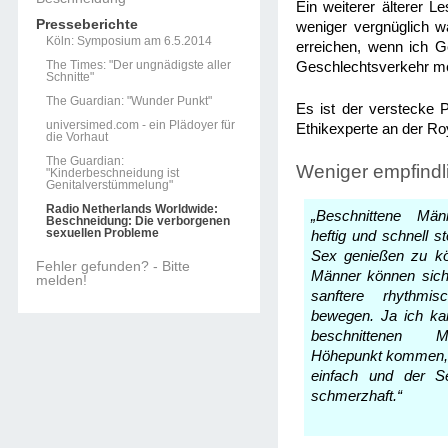
Ein weiterer älterer L
Presseberichte
weniger vergnüglich wa
Köln: Symposium am 6.5.2014
erreichen, wenn ich G
The Times: "Der ungnädigste aller
Geschlechtsverkehr me
Schnitte"
The Guardian: "Wunder Punkt"
Es ist der verstecke P
universimed.com - ein Plädoyer für
Ethikexperte an der R
die Vorhaut
The Guardian:
Weniger empfindl
"Kinderbeschneidung ist
Genitalverstümmelung"
Radio Netherlands Worldwide:
„Beschnittene Mä
Beschneidung: Die verborgenen
sexuellen Probleme
heftig und schnell 
Sex genießen zu kö
Fehler gefunden? - Bitte
Männer können sich 
melden!
sanftere rhythmi
bewegen. Ja ich ka
beschnittenen
Höhepunkt kommen, 
einfach und der Se
schmerzhaft.“