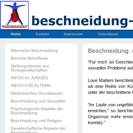
Home
Kontakt
Impressum
Seitenbaum
Beschneidung: 
Männliche Beschneidung
Berichte Betroffener
“Für mich ist Geschle
Stellungnahmen von
sexuellen Probleme auf
Ärztegesellschaften
INFOS für JUNGEN
Love Matters berichte
INFOS FÜR ELTERN
wir eine Reihe von Kom
unter der beschnittene 
Medizinisches Grundwissen
Beschneidung und Sexualität
“Im Laufe von ungefähr
Psychologische Aspekte der
erreichen,” so berich
Beschneidung
Orgasmus mehr erreic
Beschneidung und Religion
konnte).”
Gesellschaftliche Aspekte der
Beschneidung