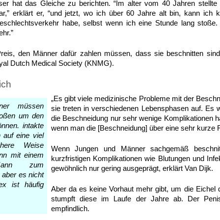
eser hat das Gleiche zu berichten. “Im alter vom 40 Jahren stellte
r,” erklärt er, “und jetzt, wo ich über 60 Jahre alt bin, kann i
eschlechtsverkehr habe, selbst wenn ich eine Stunde lang stoße.
hr.”
reis, den Männer dafür zahlen müssen, dass sie beschnitten sind,
oyal Dutch Medical Society (KNMG).
ich
„Es gibt viele medizinische Probleme mit der Beschne
nner müssen
sie treten in verschiedenen Lebensphasen auf. Es w
stoßen um den
die Beschneidung nur sehr wenige Komplikationen h
nnen. intakte
wenn man die [Beschneidung] über eine sehr kurze Fr
auf eine viel
schere Weise
Wenn Jungen und Männer sachgemäß beschnitt
nn mit einem
kurzfristigen Komplikationen wie Blutungen und Infe
 Mann zum
gewöhnlich nur gering ausgeprägt, erklärt Van Dijk.
aber es nicht
x ist häufig
Aber da es keine Vorhaut mehr gibt, um die Eichel
stumpft diese im Laufe der Jahre ab. Der Peni
empfindlich.