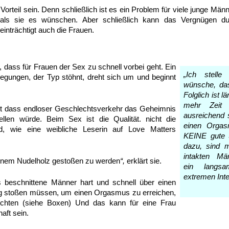
orteil sein. Denn schließlich ist es ein Problem für viele junge Män
ls sie es wünschen. Aber schließlich kann das Vergnügen du
inträchtigt auch die Frauen.
, dass für Frauen der Sex zu schnell vorbei geht. Ein
„Ich stelle
egungen, der Typ stöhnt, dreht sich um und beginnt
wünsche, das
Folglich ist 
mehr Zeit
ht dass endloser Geschlechtsverkehr das Geheimnis
ausreichend 
llen würde. Beim Sex ist die Qualität. nicht die
einen Orgas
nd, wie eine weibliche Leserin auf Love Matters
KEINE gute 
dazu, sind 
intakten Mä
 einem Nudelholz gestoßen zu werden
“,
erklärt sie.
ein langsa
extremen Inte
 beschnittene Männer hart und schnell über einen
g stoßen müssen, um einen Orgasmus zu erreichen,
ichten (siehe Boxen) Und das kann für eine Frau
aft sein.