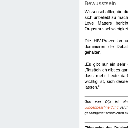
Bewusstsein
Wissenschaftler, die d
sich unbeliebt zu mach
Love Matters berich
Orgasmusschwierigkeit
Die HIV-Prävention u
dominieren die Deba
gehalten.
„Es gibt nur ein sehr 
„Tatsächlich gibt es gar
dass mehr Leute darü
wichtig ist, sich des
lassen.“
Gert van Dijk ist ein
Jungenbeschneidung
verur
gesamtgesellschaftlichen B
Zitierweise des Original