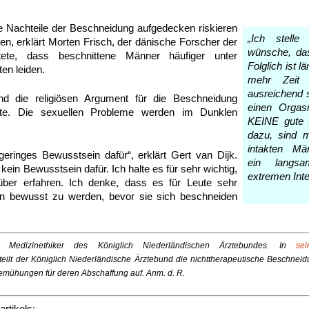
ie Nachteile der Beschneidung aufgedecken riskieren
„Ich stelle
en, erklärt Morten Frisch, der dänische Forscher der
wünsche, das
tete, dass beschnittene Männer häufiger unter
Folglich ist 
en leiden.
mehr Zeit
ausreichend s
nd die religiösen Argument für die Beschneidung
einen Orgas
tte. Die sexuellen Probleme werden im Dunklen
KEINE gute 
dazu, sind 
intakten Mä
geringes Bewusstsein dafür“, erklärt Gert van Dijk.
ein langsa
 kein Bewusstsein dafür. Ich halte es für sehr wichtig,
extremen Inte
ber erfahren. Ich denke, dass es für Leute sehr
sen bewusst zu werden, bevor sie sich beschneiden
 Medizinethiker des Königlich Niederländischen Ärztebundes. In
se
teilt der Königlich Niederländische Ärztebund die nichttherapeutische Beschnei
emühungen für deren Abschaffung auf. Anm. d. R.
artikels: