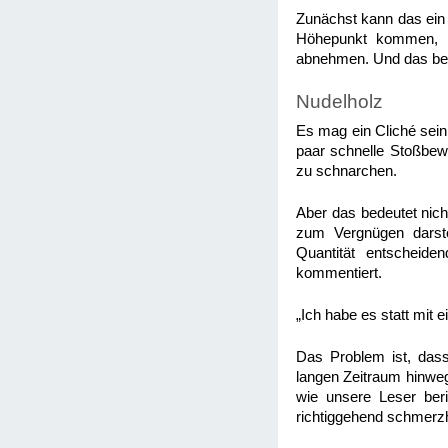
Zunächst kann das ein V
Höhepunkt kommen, a
abnehmen. Und das bee
Nudelholz
Es mag ein Cliché sein
paar schnelle Stoßbew
zu schnarchen.
Aber das bedeutet nic
zum Vergnügen darste
Quantität entscheide
kommentiert.
„Ich habe es statt mit
Das Problem ist, dass
langen Zeitraum hinwe
wie unsere Leser ber
richtiggehend schmerzh