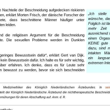
ie Nachteile der Beschneidung aufgedecken riskieren
„Ich stelle
en, erklärt Morten Frisch, der dänische Forscher der
wünsche, das
tete, dass beschnittene Männer häufiger unter
Folglich ist 
en leiden.
mehr Zeit
ausreichend s
nd die religiösen Argument für die Beschneidung
einen Orgas
tte. Die sexuellen Probleme werden im Dunklen
KEINE gute 
dazu, sind 
intakten Mä
geringes Bewusstsein dafür“, erklärt Gert van Dijk.
ein langsa
 kein Bewusstsein dafür. Ich halte es für sehr wichtig,
extremen Inte
ber erfahren. Ich denke, dass es für Leute sehr
sen bewusst zu werden, bevor sie sich beschneiden
 Medizinethiker des Königlich Niederländischen Ärztebundes. In
se
teilt der Königlich Niederländische Ärztebund die nichttherapeutische Beschnei
emühungen für deren Abschaffung auf. Anm. d. R.
artikels: