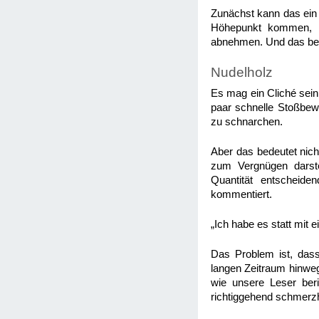
Zunächst kann das ein V
Höhepunkt kommen, a
abnehmen. Und das bee
Nudelholz
Es mag ein Cliché sein
paar schnelle Stoßbew
zu schnarchen.
Aber das bedeutet nic
zum Vergnügen darste
Quantität entscheide
kommentiert.
„Ich habe es statt mit
Das Problem ist, dass
langen Zeitraum hinwe
wie unsere Leser ber
richtiggehend schmerzh