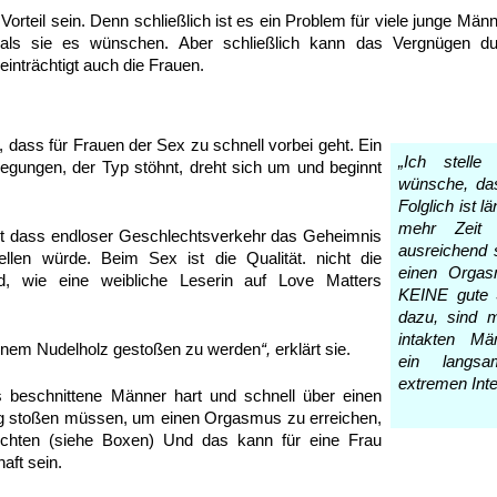
orteil sein. Denn schließlich ist es ein Problem für viele junge Män
ls sie es wünschen. Aber schließlich kann das Vergnügen du
inträchtigt auch die Frauen.
, dass für Frauen der Sex zu schnell vorbei geht. Ein
„Ich stelle
egungen, der Typ stöhnt, dreht sich um und beginnt
wünsche, das
Folglich ist 
mehr Zeit
ht dass endloser Geschlechtsverkehr das Geheimnis
ausreichend 
llen würde. Beim Sex ist die Qualität. nicht die
einen Orgas
nd, wie eine weibliche Leserin auf Love Matters
KEINE gute 
dazu, sind 
intakten Mä
 einem Nudelholz gestoßen zu werden
“,
erklärt sie.
ein langsa
extremen Inte
 beschnittene Männer hart und schnell über einen
g stoßen müssen, um einen Orgasmus zu erreichen,
ichten (siehe Boxen) Und das kann für eine Frau
aft sein.