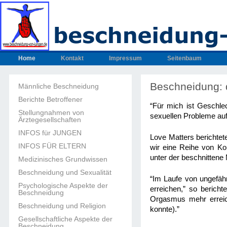
Home
Kontakt
Impressum
Seitenbaum
Beschneidung: 
Männliche Beschneidung
Berichte Betroffener
“Für mich ist Geschle
Stellungnahmen von
sexuellen Probleme auf
Ärztegesellschaften
INFOS für JUNGEN
Love Matters berichte
INFOS FÜR ELTERN
wir eine Reihe von Kom
unter der beschnittene 
Medizinisches Grundwissen
Beschneidung und Sexualität
“Im Laufe von ungefähr
Psychologische Aspekte der
erreichen,” so berich
Beschneidung
Orgasmus mehr erreic
Beschneidung und Religion
konnte).”
Gesellschaftliche Aspekte der
Beschneidung