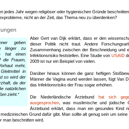
n jedes Jahr wegen religiöser oder hygienischen Gründe beschnitten,
 Sexprobleme, nicht an der Zeit, das Thema neu zu überdenken?
dungen
Aber Gert van Dijk erklärt, dass er den wissenscha
änner geben
dieser Politik nicht traut. Andere Forschungsar
an länger zu
Zusammenhang zwischen der Beschneidung und ei
s hat einen
Infektionsrisiko feststellen. Eine Studie von
USAID
du
f die Frauen,
2009 ist nur ein Beispiel von vielen.
Vorhaut mehr,
Gleitmittel in
Darüber hinaus können die ganz heftigen Stoßbew
d so wird der
Männer die Vagina wund werden lassen, fügt Van Di
zhaft, da der
das Infektionsrisiko der Frau sogar erhöhen.
ie natürlichen
ßen zieht.“
Die Niederländische Ärztebund
hat sich geg
ausgesprochen
, was muslimische und jüdische G
Ärztebund erklärt, dass man ein gesundes Kind ni
 medizinischen Grund dafür gibt. Man sollte alt genug sein um sein
or man beschnitten wird.