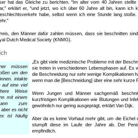
eser hat das Gleiche zu berichten. “Im alter vom 40 Jahren stellte
r,” erklärt er, “und jetzt, wo ich über 60 Jahre alt bin, kann i
eschlechtsverkehr habe, selbst wenn ich eine Stunde lang stoße.
hr.”
reis, den Männer dafür zahlen müssen, dass sie beschnitten sind,
oyal Dutch Medical Society (KNMG).
ich
„Es gibt viele medizinische Probleme mit der Beschne
nner müssen
sie treten in verschiedenen Lebensphasen auf. Es w
stoßen um den
die Beschneidung nur sehr wenige Komplikationen h
nnen. intakte
wenn man die [Beschneidung] über eine sehr kurze Fr
auf eine viel
schere Weise
Wenn Jungen und Männer sachgemäß beschnitt
nn mit einem
kurzfristigen Komplikationen wie Blutungen und Infe
 Mann zum
gewöhnlich nur gering ausgeprägt, erklärt Van Dijk.
aber es nicht
x ist häufig
Aber da es keine Vorhaut mehr gibt, um die Eichel
stumpft diese im Laufe der Jahre ab. Der Peni
empfindlich.