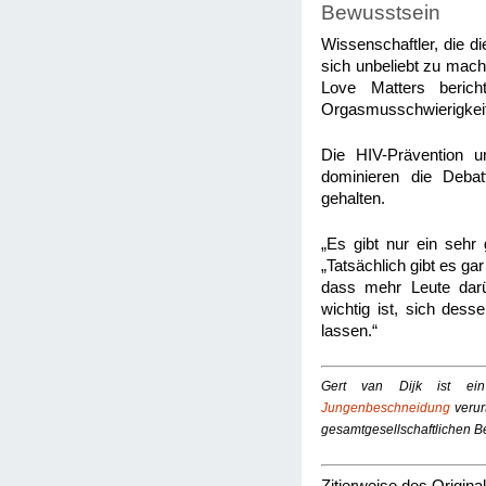
Bewusstsein
Wissenschaftler, die d
sich unbeliebt zu mach
Love Matters berich
Orgasmusschwierigkeit
Die HIV-Prävention u
dominieren die Deba
gehalten.
„Es gibt nur ein sehr 
„Tatsächlich gibt es gar
dass mehr Leute darü
wichtig ist, sich des
lassen.“
Gert van Dijk ist ein
Jungenbeschneidung
verur
gesamtgesellschaftlichen B
Zitierweise des Original