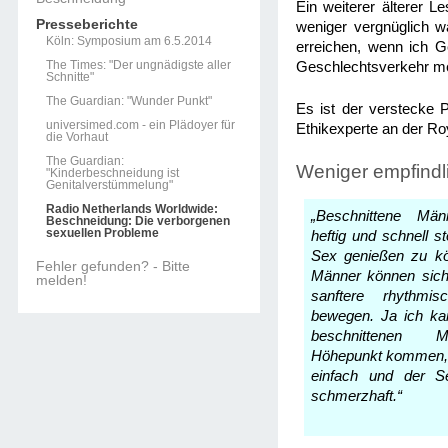
Ein weiterer älterer L
Presseberichte
weniger vergnüglich wa
Köln: Symposium am 6.5.2014
erreichen, wenn ich G
The Times: "Der ungnädigste aller
Geschlechtsverkehr me
Schnitte"
The Guardian: "Wunder Punkt"
Es ist der verstecke P
universimed.com - ein Plädoyer für
Ethikexperte an der R
die Vorhaut
The Guardian:
Weniger empfindl
"Kinderbeschneidung ist
Genitalverstümmelung"
Radio Netherlands Worldwide:
„Beschnittene Mä
Beschneidung: Die verborgenen
sexuellen Probleme
heftig und schnell 
Sex genießen zu kö
Fehler gefunden? - Bitte
Männer können sich 
melden!
sanftere rhythmi
bewegen. Ja ich ka
beschnittenen
Höhepunkt kommen, 
einfach und der Se
schmerzhaft.“