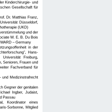
der Kinderchirurgie- und
schen Gesellschaft für
of. Dr. Matthias Franz,
niversität Düsseldorf,
chotherapie (UKD)
lverstümmelung und der
sociate W. E. B. Du Bois
 FORWARD – Germany
etzungsoffenheit in der
hterforschung"
, Hans-
 Universität Freiburg,
e, Senioren, Frauen und
weiter Fachverband für
- und Medizinstrafrecht
ch Gegner der genitalen
chael Ingber, Judaist,
und Passau
l, Koordinator eines
aris-Sorbonne, Mitglied