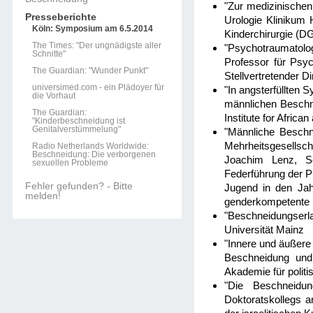
"Zur medizinischen
Presseberichte
Urologie Klinikum 
Köln: Symposium am 6.5.2014
Kinderchirurgie (
The Times: "Der ungnädigste aller
"Psychotraumatolo
Schnitte"
Professor für Psy
The Guardian: "Wunder Punkt"
Stellvertretender 
universimed.com - ein Plädoyer für
"In angsterfüllten
die Vorhaut
männlichen Beschn
The Guardian:
Institute for Afri
"Kinderbeschneidung ist
Genitalverstümmelung"
"Männliche Beschn
Mehrheitsgesellscha
Radio Netherlands Worldwide:
Beschneidung: Die verborgenen
Joachim Lenz, Soz
sexuellen Probleme
Federführung der P
Fehler gefunden? - Bitte
Jugend in den Jah
melden!
genderkompetente B
"Beschneidungserla
Universität Mainz
"Innere und äußere
Beschneidung und
Akademie für politi
"Die Beschneidun
Doktoratskollegs a