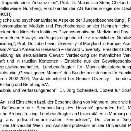
 Tragweite einer Zirkumzision"
, Prof. Dr. Maximilian Stehr, Chefarzt 
Hallerwiese Nürnberg, Vorsitzender der AG Kinderurologie der Deut
DGKCH)
gische und psychoanalytische Aspekte der Jungenbeschneidung",
Pr
chosomatische Medizin und Psychotherapie an der Heinrich-Heine-U
Direktor des klinischen Institutes Psychosomatische Medizin und Psy
 Symmetrien: Essays und Augenzeugenberichte zur weiblichen Genita
eidung"
, Prof. Dr. Tobe Levin, University of Maryland in Europe, As
can and African American Research – Harvard University, President
eidung als sexualisierte Gewalt: Verdeckung der
männlichen Verl
ft und in rituellen
Kontexten - Einblicke aus der
Gewaltgeschlec
ialwissenschaftler, Lehrbeauftragter für Männlichkeitsforschung
ilotstudie „Gewalt gegen Männer“ des Bundesministeriums für Famili
ren 2002-2004, Vorstandsmitglied bei Gender Diversity – bundes
ildung und Beratung e.V.
ubnis und Verfassungsrecht",
Dr. Jörg Scheinfeld, Dozent für Straf
 An- und Einsichten bzgl. der Beschneidung von Männern, oder: wie i
 Befürworter der 'Beschneidung des Herzens' geworden bin",
Mi
sche Bildung Tutzing, Lehrbeauftragter an Universitäten in Marburg 
g aus jüdisch-humanistischer Perspektive"
, Dr. Jérôme Sega
n der Universität Wien und Assistenzprofessor an der Universität P