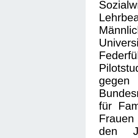
Sozialw
Lehrbe
Männlic
Univers
Feder
Pilots
gegen
Bundesm
für Fam
Frauen
den J