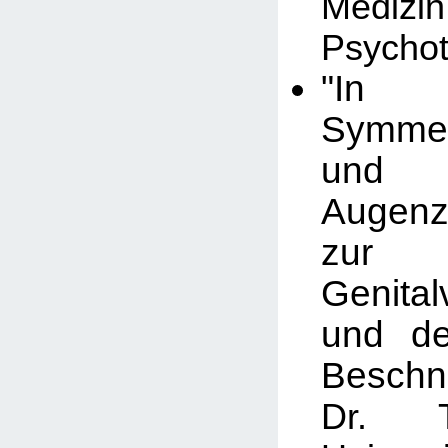
Med
Psychot
"In an
Symmet
und
Augenz
zur 
Genita
und de
Beschn
Dr. T