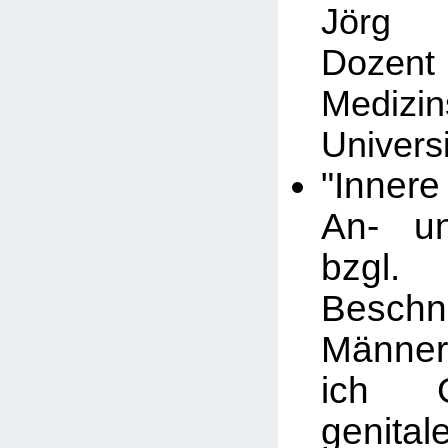
Jörg 
Dozent 
Medizin
Univers
"Inner
An- un
bzg
Besch
Männer
ich 
genital