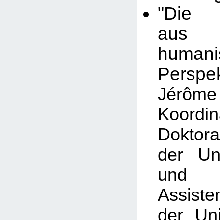
"Die 
aus 
humanis
Perspek
Jérô
Koord
Doktor
der Un
und
Assiste
der Uni