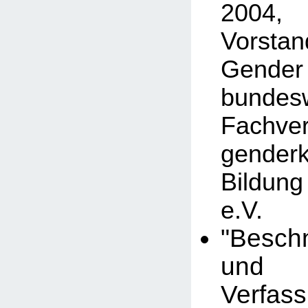
2004,
Vorstan
Gender
bundesw
Fachv
gender
Bildun
e.V.
"Besch
und
Verfass