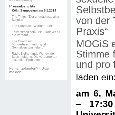
Selbstb
Presseberichte
Köln: Symposium am 6.5.2014
von der 
The Times: "Der ungnädigste aller
Schnitte"
The Guardian: "Wunder Punkt"
Praxis“
universimed.com - ein Plädoyer für
die Vorhaut
MOGiS e
The Guardian:
"Kinderbeschneidung ist
Genitalverstümmelung"
Stimme f
Radio Netherlands Worldwide:
Beschneidung: Die verborgenen
sexuellen Probleme
und pro
Fehler gefunden? - Bitte
melden!
laden ein
am 6. Ma
– 17:3
Universit