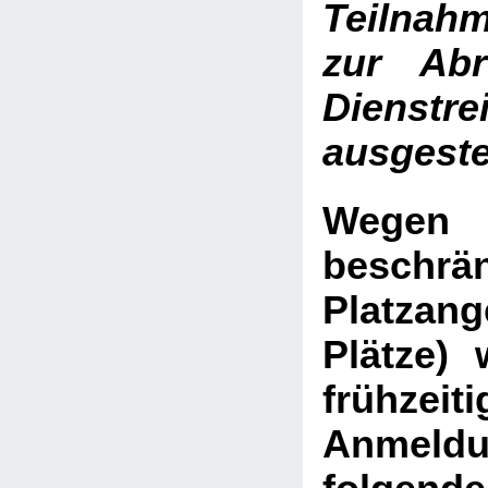
Teilnah
zur Abr
Dienstre
ausgestel
Weg
beschrä
Platza
Plätze)
frühzeiti
Anme