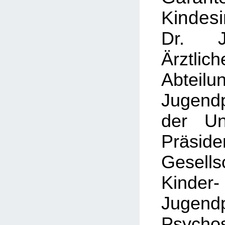
Kindesi
Dr. J
Ärztlich
Abteilu
Jugendp
der Un
Präsid
Gesel
Kin
Jugendp
Psycho