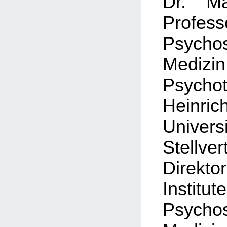
Dr. Ma
Prof
Psycho
Med
Psychot
Heinric
Universi
Stellver
Direktor
Institut
Psycho