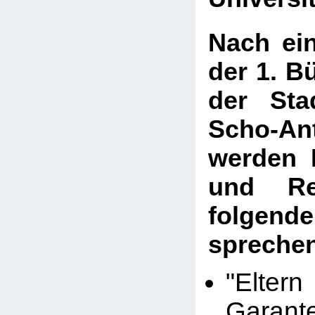
Nach ei
der 1. B
der Sta
Scho-An
werden 
und Re
folgen
spreche
"Elte
Gara