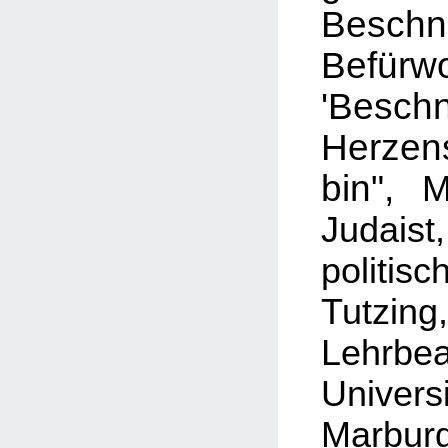
Besch
Befür
'Besc
Herze
bin",
Mi
Judaist
politi
Tutzing,
Lehrbe
Unive
Marbur