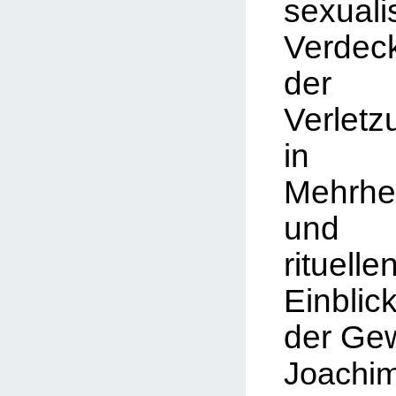
sexuali
Verdec
de
Verletz
in
Mehrhei
un
rituelle
Einb
der
Gew
Joac