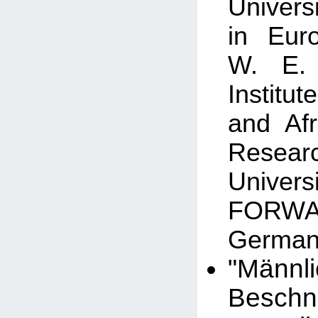
Univers
in Eur
W. E.
Institu
and Af
Resear
Univers
FOR
German
"Männl
Besch