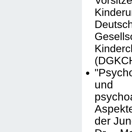
Vorsit
Kinder
Deutsc
Gesel
Kinderc
(DGKC
"Psych
und
psychoa
Aspekt
der Ju