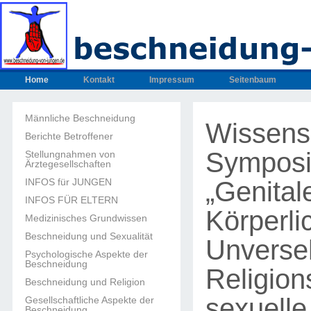
Home
Kontakt
Impressum
Seitenbaum
Männliche Beschneidung
Wissensc
Berichte Betroffener
Sympos
Stellungnahmen von
Ärztegesellschaften
„Genital
INFOS für JUNGEN
INFOS FÜR ELTERN
Körperli
Medizinisches Grundwissen
Beschneidung und Sexualität
Unverseh
Psychologische Aspekte der
Beschneidung
Religion
Beschneidung und Religion
sexuelle
Gesellschaftliche Aspekte der
Beschneidung