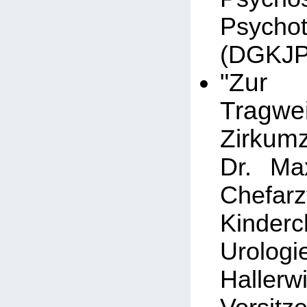
Psycho
(DGKJP
"Zur m
Tragw
Zirkumz
Dr. Max
Chef
Kinder
Urolo
Hallerw