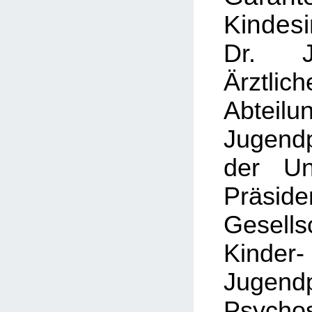
Kindesi
Dr. J
Ärztlich
Abteilu
Jugendp
der Un
Präsid
Gesel
Kin
Jugendp
Psycho