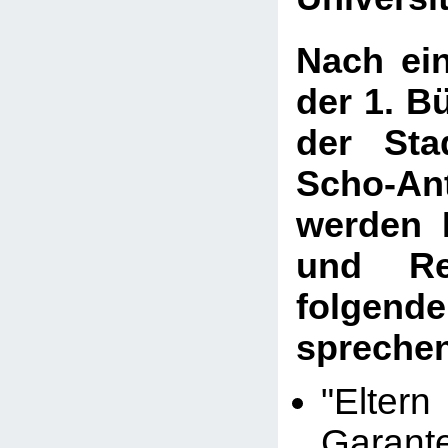
Nach ei
der 1. B
der Sta
Scho-An
werden 
und Re
folgen
spreche
"Elte
Gara