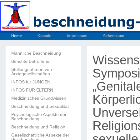
Home
Kontakt
Impressum
Seitenbaum
Männliche Beschneidung
Wissensc
Berichte Betroffener
Sympos
Stellungnahmen von
Ärztegesellschaften
„Genital
INFOS für JUNGEN
INFOS FÜR ELTERN
Körperli
Medizinisches Grundwissen
Beschneidung und Sexualität
Unverseh
Psychologische Aspekte der
Beschneidung
Religion
Beschneidung und Religion
sexuelle
Gesellschaftliche Aspekte der
Beschneidung