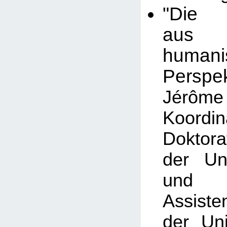
"Die 
aus 
humanis
Perspek
Jérô
Koord
Doktor
der Un
und
Assiste
der Uni