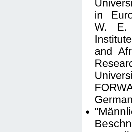
Univers
in Eur
W. E.
Institu
and Af
Resear
Univers
FOR
German
"Männl
Besch