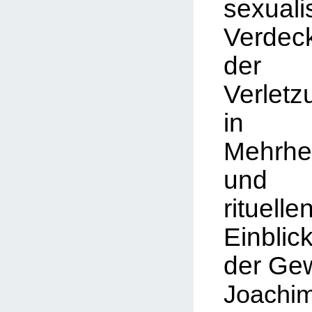
sexuali
Verdec
de
Verletz
in
Mehrhei
un
rituelle
Einb
der
Gew
Joac