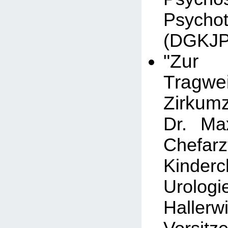
Psycho
(DGKJP
"Zur m
Tragw
Zirkumz
Dr. Max
Chef
Kinder
Urolo
Hallerw