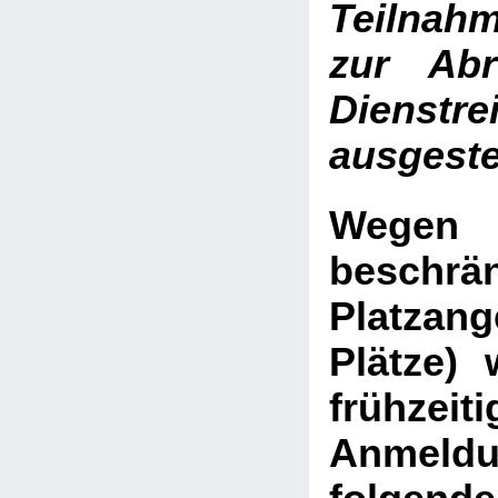
Teilnah
zur Abr
Dienstre
ausgestel
Weg
beschrä
Platza
Plätze)
frühzeiti
Anme