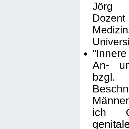
Jörg 
Dozent 
Medizin
Univers
"Inner
An- un
bzg
Besch
Männer
ich 
genital