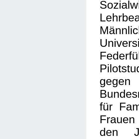
Sozialw
Lehrbe
Männlic
Univers
Feder
Pilots
gegen
Bundesm
für Fam
Frauen
den J