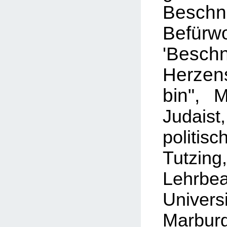
Besch
Befür
'Besc
Herze
bin",
Mi
Judaist
politi
Tutzing,
Lehrbe
Unive
Marbur