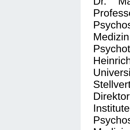
Dr. Ma
Prof
Psycho
Med
Psychot
Heinric
Universi
Stellver
Direktor
Institut
Psycho