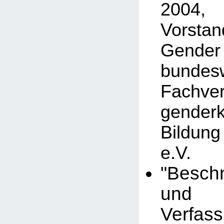
2004,
Vorstan
Gender
bundesw
Fachv
gender
Bildun
e.V.
"Besch
und
Verfass