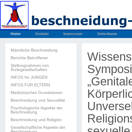
Home
Kontakt
Impressum
Seitenbaum
Männliche Beschneidung
Wissensc
Berichte Betroffener
Sympos
Stellungnahmen von
Ärztegesellschaften
„Genital
INFOS für JUNGEN
INFOS FÜR ELTERN
Körperli
Medizinisches Grundwissen
Beschneidung und Sexualität
Unverseh
Psychologische Aspekte der
Beschneidung
Religion
Beschneidung und Religion
sexuelle
Gesellschaftliche Aspekte der
Beschneidung