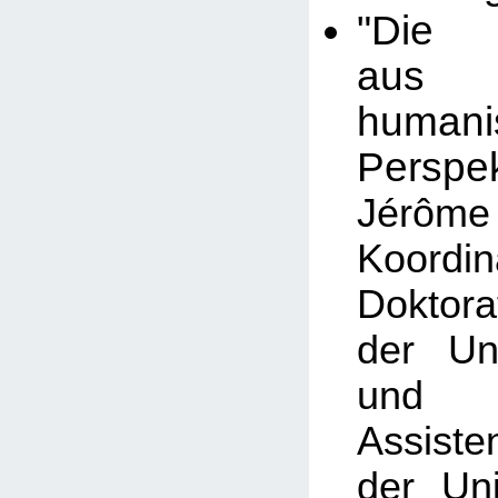
"Die 
aus 
humanis
Perspek
Jérô
Koord
Doktor
der Un
und
Assiste
der Uni