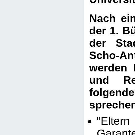
Nach ei
der 1. B
der Sta
Scho-An
werden 
und Re
folgen
spreche
"Elte
Gara