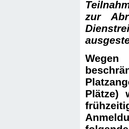
Teilnah
zur Abr
Dienstre
ausgestel
Weg
beschrä
Platza
Plätze)
frühzeiti
Anme