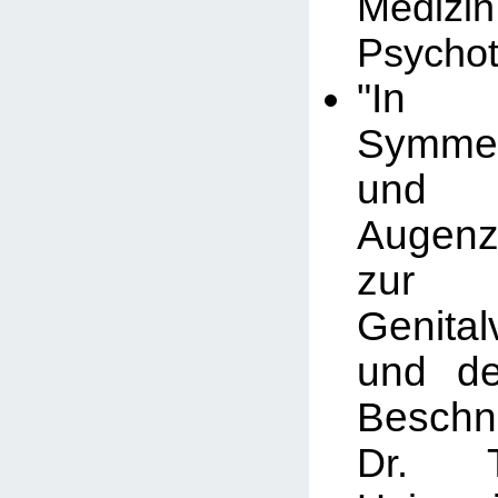
Med
Psychot
"In an
Symmet
und
Augenz
zur 
Genita
und de
Beschn
Dr. T