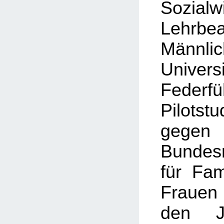
Sozialw
Lehrbe
Männlic
Univers
Feder
Pilots
gegen
Bundesm
für Fam
Frauen
den J