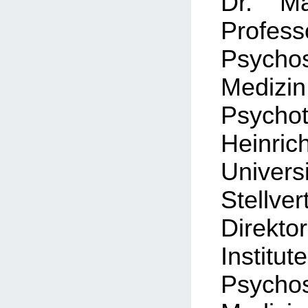
Dr. Ma
Prof
Psycho
Med
Psychot
Heinric
Universi
Stellver
Direktor
Institut
Psycho