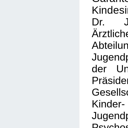
Kindesi
Dr. J
Ärztlich
Abteilu
Jugendp
der Un
Präsid
Gesel
Kin
Jugendp
Psycho