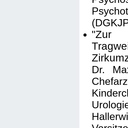
Psycho
(DGKJP
"Zur m
Tragw
Zirkumz
Dr. Max
Chef
Kinder
Urolo
Hallerw