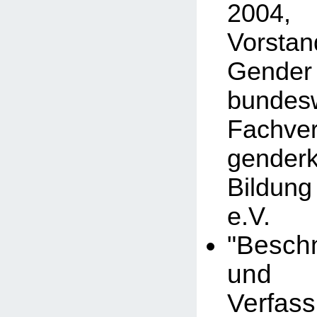
2004,
Vorstan
Gender
bundesw
Fachv
gender
Bildun
e.V.
"Besch
und
Verfass