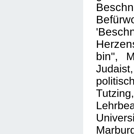
Besch
Befür
'Besc
Herze
bin",
Mi
Judaist
politi
Tutzing,
Lehrbe
Unive
Marbur