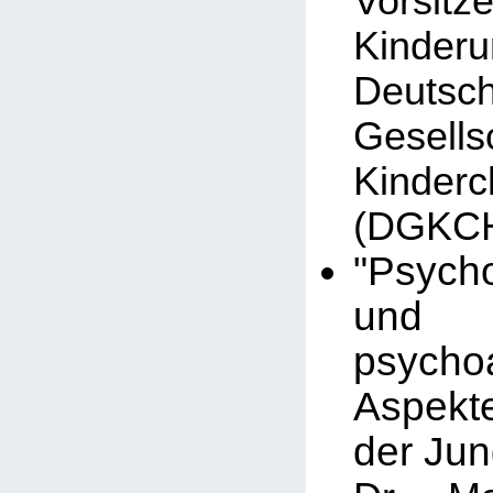
Vorsit
Kinder
Deutsc
Gesel
Kinderc
(DGKC
"Psych
und
psychoa
Aspekt
der Ju