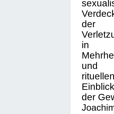
sexuali
Verdec
de
Verletz
in
Mehrhei
un
rituelle
Einb
der
Gew
Joac