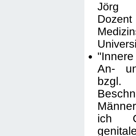
Jörg 
Dozent 
Medizin
Univers
"Inner
An- un
bzg
Besch
Männer
ich 
genital