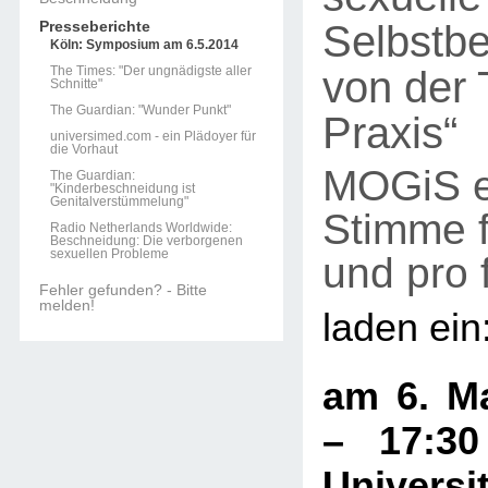
Selbstb
Presseberichte
Köln: Symposium am 6.5.2014
von der 
The Times: "Der ungnädigste aller
Schnitte"
The Guardian: "Wunder Punkt"
Praxis“
universimed.com - ein Plädoyer für
die Vorhaut
MOGiS e
The Guardian:
"Kinderbeschneidung ist
Genitalverstümmelung"
Stimme f
Radio Netherlands Worldwide:
Beschneidung: Die verborgenen
sexuellen Probleme
und pro
Fehler gefunden? - Bitte
melden!
laden ein
am 6. Ma
– 17:3
Universit