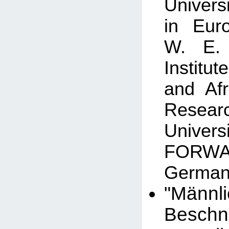
Univers
in Eur
W. E.
Institu
and Af
Resear
Univers
FOR
German
"Männl
Besch