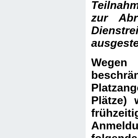
Teilnah
zur Abr
Dienstre
ausgestel
Weg
beschrä
Platza
Plätze)
frühzeiti
Anme