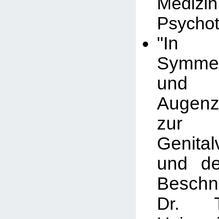
Med
Psychot
"In an
Symmet
und
Augenz
zur 
Genita
und de
Beschn
Dr. T