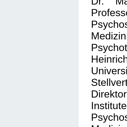
Dr. Ma
Prof
Psycho
Med
Psychot
Heinric
Universi
Stellver
Direktor
Institut
Psycho