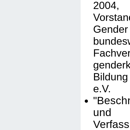
2004,
Vorstan
Gender
bundesw
Fachv
gender
Bildun
e.V.
"Besch
und
Verfass