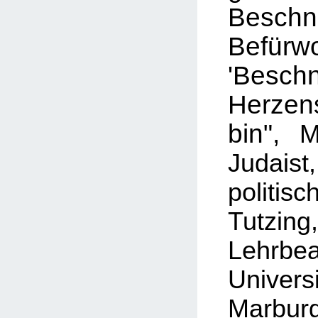
Besch
Befür
'Besc
Herze
bin",
Mi
Judaist
politi
Tutzing,
Lehrbe
Unive
Marbur