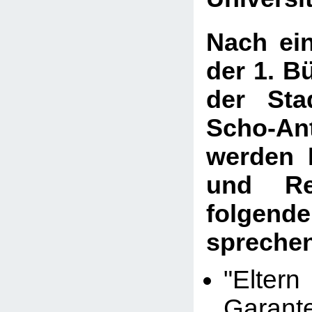
Nach ei
der 1. B
der Sta
Scho-An
werden 
und Re
folgen
spreche
"Elte
Gara