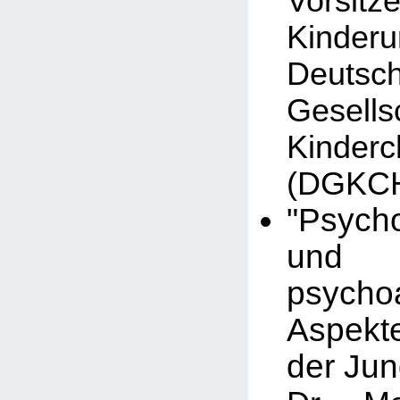
Vorsit
Kinder
Deutsc
Gesel
Kinderc
(DGKC
"Psych
und
psychoa
Aspekt
der Ju