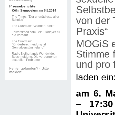
Selbstb
Presseberichte
Köln: Symposium am 6.5.2014
von der 
The Times: "Der ungnädigste aller
Schnitte"
The Guardian: "Wunder Punkt"
Praxis“
universimed.com - ein Plädoyer für
die Vorhaut
MOGiS e
The Guardian:
"Kinderbeschneidung ist
Genitalverstümmelung"
Stimme f
Radio Netherlands Worldwide:
Beschneidung: Die verborgenen
sexuellen Probleme
und pro
Fehler gefunden? - Bitte
melden!
laden ein
am 6. Ma
– 17:3
Universit