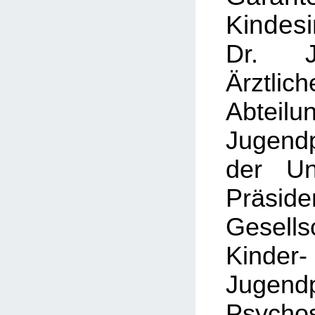
Kindesi
Dr. J
Ärztlich
Abteilu
Jugendp
der Un
Präsid
Gesel
Kin
Jugendp
Psycho