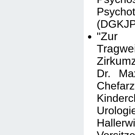
Psycho
(DGKJP
"Zur m
Tragw
Zirkumz
Dr. Max
Chef
Kinder
Urolo
Hallerw