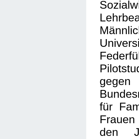
Sozialw
Lehrbe
Männlic
Univers
Feder
Pilots
gegen
Bundesm
für Fam
Frauen
den J