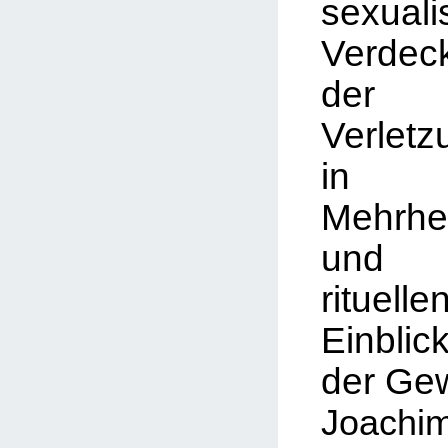
sexuali
Verdec
de
Verletz
in
Mehrhei
un
rituelle
Einb
der
Gew
Joac