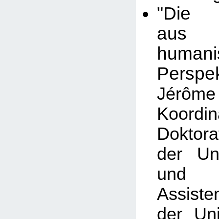
"Die 
aus 
humanis
Perspek
Jérô
Koord
Doktor
der Un
und
Assiste
der Uni