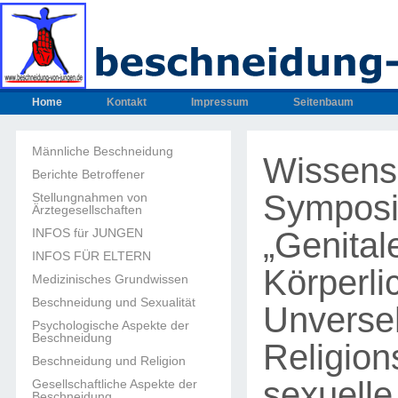
Home
Kontakt
Impressum
Seitenbaum
Männliche Beschneidung
Wissensc
Berichte Betroffener
Sympos
Stellungnahmen von
Ärztegesellschaften
„Genital
INFOS für JUNGEN
INFOS FÜR ELTERN
Körperli
Medizinisches Grundwissen
Beschneidung und Sexualität
Unverseh
Psychologische Aspekte der
Beschneidung
Religion
Beschneidung und Religion
sexuelle
Gesellschaftliche Aspekte der
Beschneidung