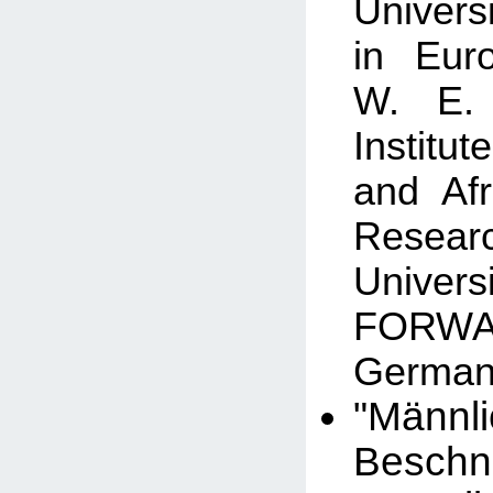
Univers
in Eur
W. E.
Institu
and Af
Resear
Univers
FOR
German
"Männl
Besch