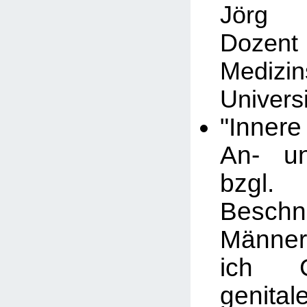
Jörg 
Dozent 
Medizin
Univers
"Inner
An- un
bzg
Besch
Männer
ich 
genital