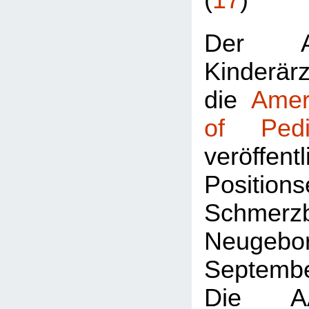
(
17
)
Der Ame
Kinderär
die
Amer
of Pedia
veröffen
Position
Schmerzb
Neuge
Septemb
Die AA