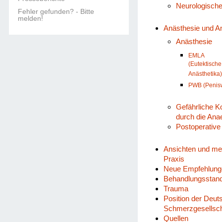
Neurologisch
Fehler gefunden? - Bitte
melden!
Anästhesie und A
Anästhesie
EMLA
(Eutektisch
Anästhetika
PWB (Penisw
Gefährliche K
durch die Ana
Postoperative
Ansichten und me
Praxis
Neue Empfehlung
Behandlungsstan
Trauma
Position der Deut
Schmerzgesellsch
Quellen