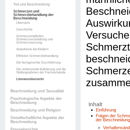
Tod und Beschneidung
Beschne
Schmerzen und
Schmerzbehandlung der
Beschneidung
Auswir
Übersicht
Geschichte
Vers
Schmerzempfinden,
Schmerzverarbeitung und
Schmerzmessung
Schmerz
Anästhesie bei Kindern
beschnei
Effektive Schmerzbehandlung
Die fachgerechte Durchführung
Schmerz
Die umfassende Aufklärung und die
Stellungnahmen der Fachverbände
zusammen
Literaturübersicht
Beschneidung und Sexualität
Psychologische Aspekte der
Beschneidung
Inhalt
Einführung
Beschneidung und Religion
Folgen der Schme
Gesellschaftliche Aspekte der
der Beschneidun
Beschneidung
Verhaltensän
Presseberichte