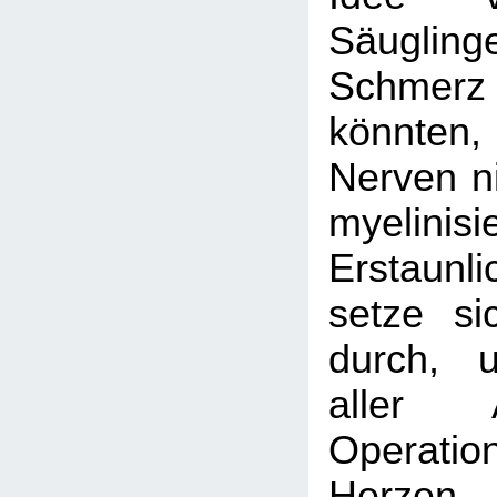
Säugli
Schme
könnten
Nerven ni
myelinis
Erstaunli
setze si
durch, 
aller 
Operatio
Herzen–