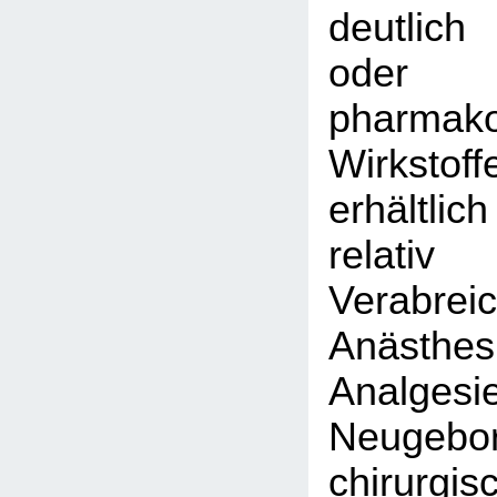
deutlich
oder s
pharmako
Wirksto
erhältli
relat
Verabr
Anäst
Anal
Neugeb
chirurgis