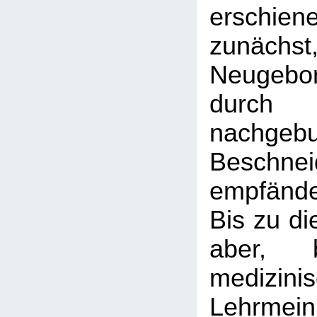
erschien
zunäc
Neugebo
dur
nachgebu
Beschnei
empfände
Bis zu di
aber, 
medizini
Lehrmei