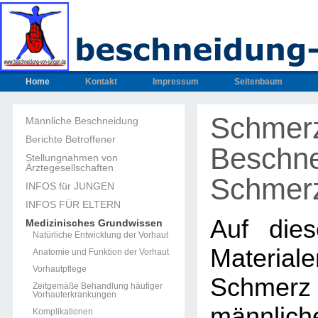
Home
Kontakt
Impressum
Seitenbaum
Schmerz
Männliche Beschneidung
Berichte Betroffener
Beschne
Stellungnahmen von
Ärztegesellschaften
Schmer
INFOS für JUNGEN
INFOS FÜR ELTERN
Auf dies
Medizinisches Grundwissen
Natürliche Entwicklung der Vorhaut
Materia
Anatomie und Funktion der Vorhaut
Vorhautpflege
Schm
Zeitgemäße Behandlung häufiger
Vorhauterkrankungen
männlich
Komplikationen