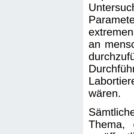
Unters
Param
extreme
an mensc
durchzu
Durch
Laborti
wären.
Sämtlich
Thema, 