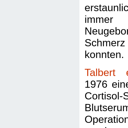
erstaunli
immer 
Neugebo
Schme
konnten.
Talbert 
1976 ein
Cortiso
Blutseru
Operatio