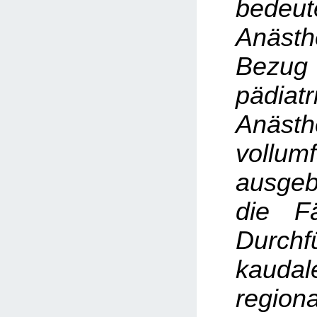
bedeut
Anäst
Bezu
pädiatr
Anästh
vollumf
ausgebi
die Fä
Durch
kauda
regio