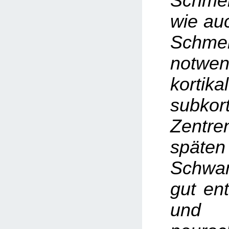
Schmer
wie auc
Schme
notwen
korti
subkort
Zentr
späten
Schwan
gut ent
un