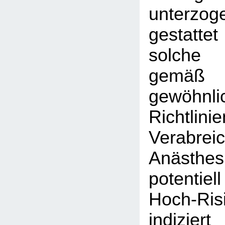
unterzo
gestattet
solche 
gem
gewöhnli
Richt
Verabr
Anäst
potentie
Hoch-Ris
indiziert 