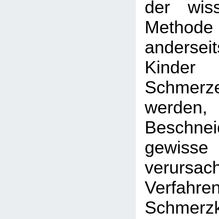
der wiss
Method
andersei
Kinde
Schmerz
werden
Beschne
gewiss
verursach
Verfa
Schmerz