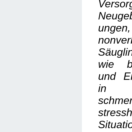
Verso
Neuge
ungen,
nonver
Säugli
wie b
und E
in 
schmer
stressh
Situati