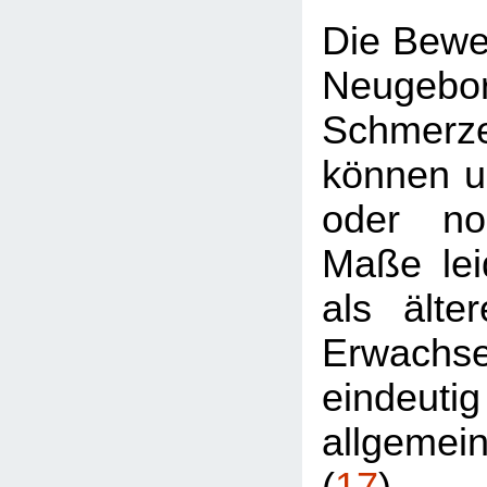
Die Bewei
Neugebo
Schmer
können u
oder no
Maße lei
als älte
Erwach
eindeut
allgemei