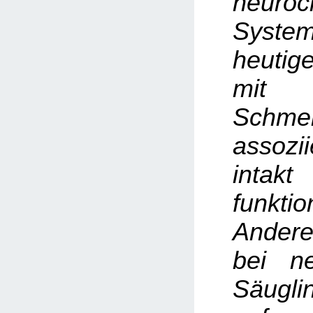
neuroc
System
heuti
mi
Schmer
assoz
int
funktio
Andere
bei n
Säugli