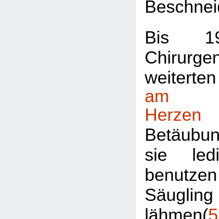
Beschnei
Bis 19
Chirur
weitert
am 
Herzen
Betäubun
sie led
benut
Säug
lähmen(
5