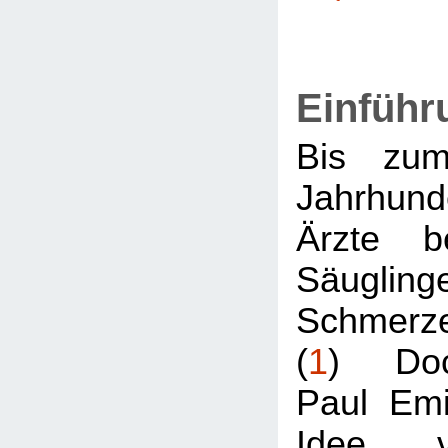
Einführ
Bis zum
Jahrhunde
Ärzte b
Säugling
Schmerz
(
1
) Doc
Paul Emi
Idee v