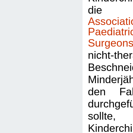
di
Assoc
Paediatri
Surgeon
nicht-the
Beschn
Minderjäh
den Fal
durchge
sollte,
Kinderch