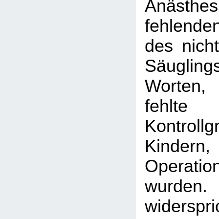
Anästhe
fehlend
des nicht
Säugling
Worten,
fehl
Kontro
Kindern
Operati
wurd
widerspri