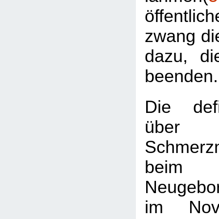
öffentl
zwang die
dazu, di
beenden.
Die defi
übe
Schmerz
beim m
Neugebo
im Nov