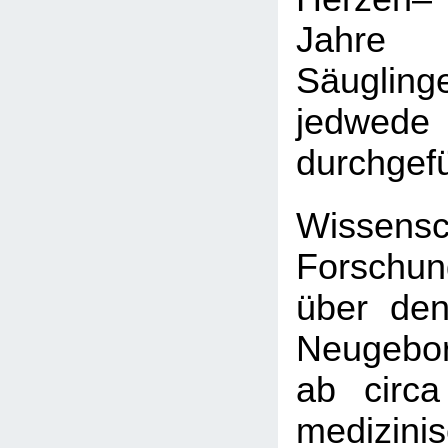
Jahre
Säugl
jedwed
durchgefü
Wissensc
Forschun
über de
Neugebo
ab circ
medizinis