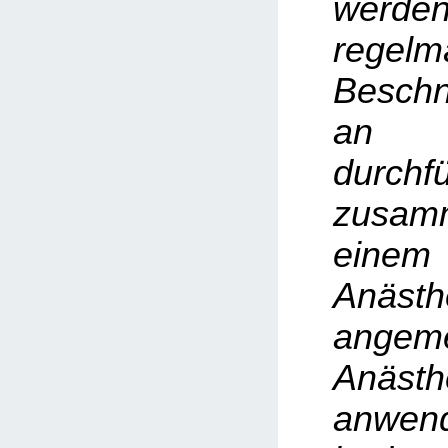
werd
regelm
Beschn
an 
durchfü
zusa
einem
Anästh
angem
Anästh
anwen