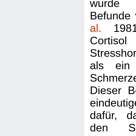
wurde
Befunde
al.
1981 
Cortis
Stressho
als ein 
Schmerz
Dieser B
eindeut
dafür, d
den S