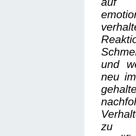
auf i
emoti
verhal
Reakt
Schme
und w
neu im
geha
nachfo
Verhal
zu