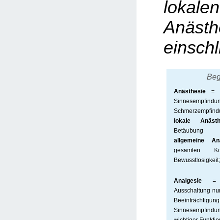
lokal
Anäst
einschl
Beg
Anästhesie
= Be
Sinnesempfind
Schmerzempfind
lokale Anästh
Betäubung
allgemeine An
gesamten Kör
Bewusstlosigkeit
Analgesie
= Sc
Ausschaltung nu
Beeinträc
Sinnesempfindu
wichtiger Funkti