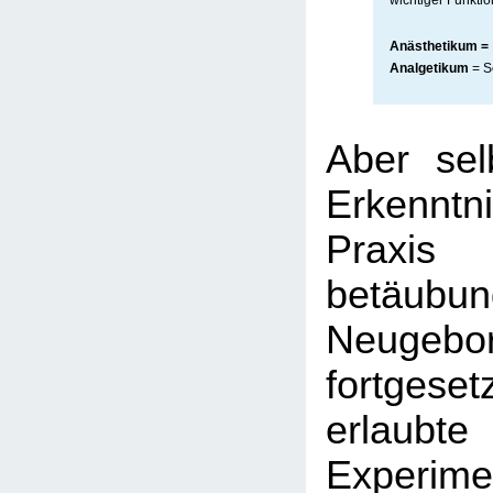
Anästhetikum =
Analgetikum
= S
Aber sel
Erkenntn
Pra
betäubun
Neugebo
fortge
erlaub
Exper