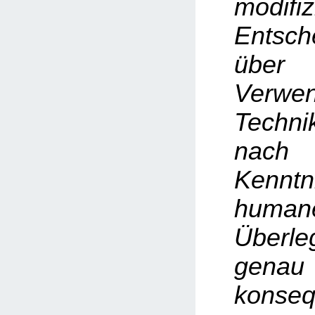
modifiz
Entsch
üb
Verwen
Techni
nach 
Kenntn
human
Überle
ge
konseq