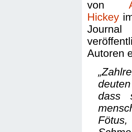
von
Hickey
im
Journal
veröffentl
Autoren e
„Zahlr
deuten
dass 
mensch
Föt