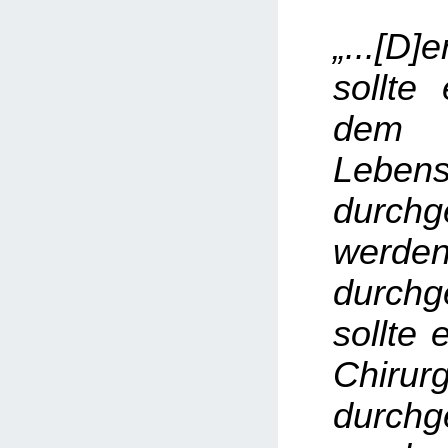
„...[D
sollte
de
Leben
durchg
werde
durchg
sollte
Chirur
durchg