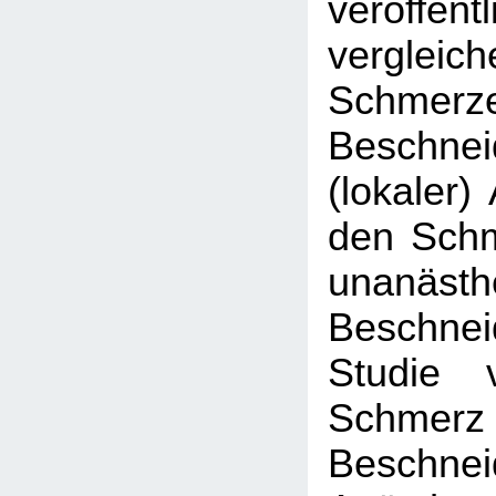
veröffen
vergl
Schmer
Beschne
(lokaler)
den Schm
unanästh
Beschne
Studie 
Schm
Beschne