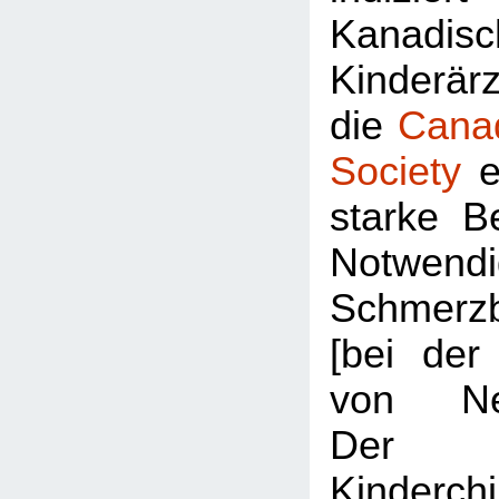
Kanadisc
Kinderär
die
Canad
Society
er
starke B
Notwend
Schmerz
[bei der
von Neu
Der Au
Kinderch