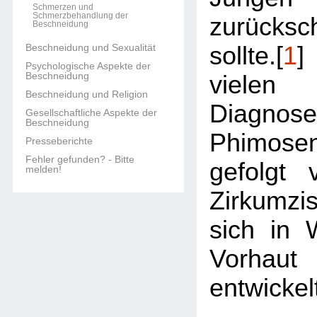
Schmerzen und
Schmerzbehandlung der
zurücks
Beschneidung
Beschneidung und Sexualität
sollte.[
1
]
Psychologische Aspekte der
Beschneidung
viele
Beschneidung und Religion
Diagn
Gesellschaftliche Aspekte der
Beschneidung
Phimos
Presseberichte
Fehler gefunden? - Bitte
gefolgt 
melden!
Zirkumzi
sich in W
Vorhaut
entwickelt