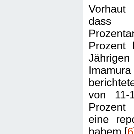
Vorhaut
dass
Prozenta
Prozent 
Jährigen
Imamu
berichtet
von 11-
Prozent
eine rep
habem.[
6