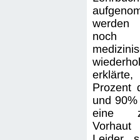
aufge
werden 
noch
medizinis
wiederh
erklär
Prozent 
und 90% 
eine zu
Vorhau
Leider s