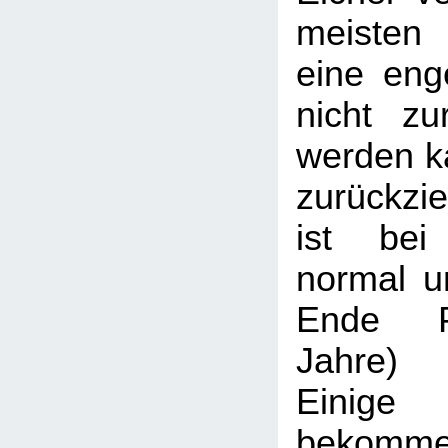
meisten
eine eng
nicht zu
werden ka
zurückzi
ist bei
normal u
Ende P
Jahre) 
Einig
bekomme