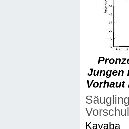
Pronze
Jungen m
Vorhaut 
Säuglin
Vorschul
Kayab