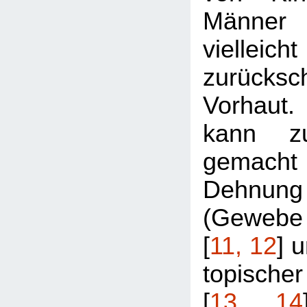
Männer 
viell
zurücksc
Vorhaut
kann zu
gemac
Dehnun
(Gewebe
[
11, 12
] 
topischer
[
13, 14