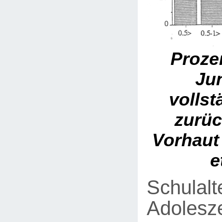
Prozen
Ju
volls
zurüc
Vorhaut
e
Schulalt
Adolesz