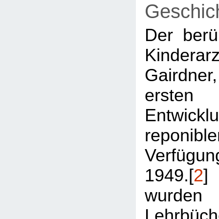
Geschic
Der berü
Kindera
Gairdner
ersten
Entwi
reponibl
Verfügu
1949.[
2
]
wurde
Lehrbüch