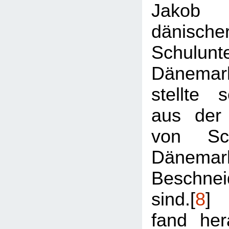
Jakob 
dänisch
Schulunt
Dänemark
stellte 
aus der
von Sch
Dänema
Beschnei
sind.[
8
] 
fand her