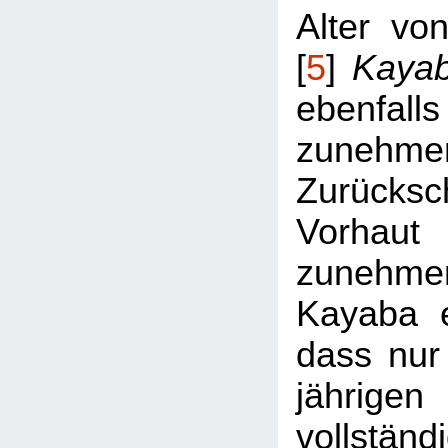
Alter vo
[
5
]
Kayab
ebenf
zunehme
Zurücksch
Vorh
zunehmend
Kayaba e
dass nur
jährige
vollstän