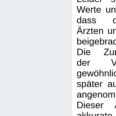
Werte un
dass d
Ärzten u
beigebra
Die Zurü
der Vo
gewöhnl
später au
angenom
Dieser A
akkurat