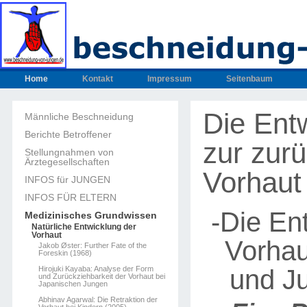
Home
Kontakt
Impressum
Seitenbaum
Die Ent
Männliche Beschneidung
Berichte Betroffener
zur zur
Stellungnahmen von
Ärztegesellschaften
Vorhaut
INFOS für JUNGEN
INFOS FÜR ELTERN
-Die En
Medizinisches Grundwissen
Natürliche Entwicklung der
Vorhaut
Vorhau
Jakob Øster: Further Fate of the
Foreskin (1968)
und J
Hirojuki Kayaba: Analyse der Form
und Zurückziehbarkeit der Vorhaut bei
Japanischen Jungen
Abhinav Agarwal: Die Retraktion der