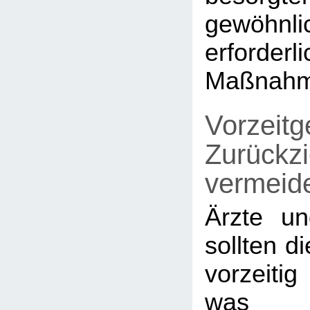
gewöhnli
erforderl
Maßnahm
Vorzeitg
Zurückz
vermeid
Ärzte un
sollten d
vorzeitig
was ä