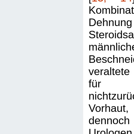
Kombi
Dehnung 
Steroidsa
männlich
Beschnei
veralte
für
nichtzurü
Vorhaut
dennoch
Urologe