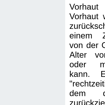
Vorhaut
Vorhaut w
zurücks
einem Z
von der 
Alter v
oder m
kann. E
"rechtzei
dem d
zurückz