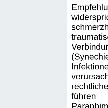
Empfehl
widerspri
schme
traumat
Verbindun
(Synech
Infektion
verursa
rechtlic
füh
Paraphi