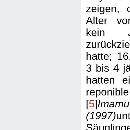
zeigen,
Alter v
kein 
zurückzi
hatte; 16
3 bis 4 j
hatten ei
reponib
[
5
]
Imamu
(1997)
un
Säuglin