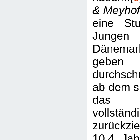
& Meyhof
eine St
Jungen
Dänemark
geb
durchschn
ab dem si
das e
vollständ
zurückzie
10.4 Jah