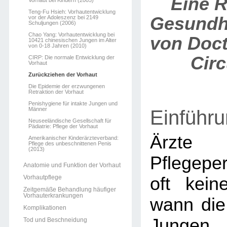
Eine R
Vorhaut bei Kindern (2005)
Teng-Fu Hsieh: Vorhautentwicklung
Gesundhe
vor der Adoleszenz bei 2149
Schuljungen (2006)
Chao Yang: Vorhautentwicklung bei
von Doc
10421 chinesischen Jungen im Alter
von 0-18 Jahren (2010)
Cir
CIRP: Die normale Entwicklung der
Vorhaut
Zurückziehen der Vorhaut
Die Epidemie der erzwungenen
Retraktion der Vorhaut
Penishygiene für intakte Jungen und
Männer
Einführ
Neuseeländische Gesellschaft für
Pädiatrie: Pflege der Vorhaut
Ärz
Amerikanischer Kinderärzteverband:
Pflege des unbeschnittenen Penis
(2013)
Pflegep
Anatomie und Funktion der Vorhaut
Vorhautpflege
oft kei
Zeitgemäße Behandlung häufiger
Vorhauterkrankungen
wann die
Komplikationen
Jungen
Tod und Beschneidung