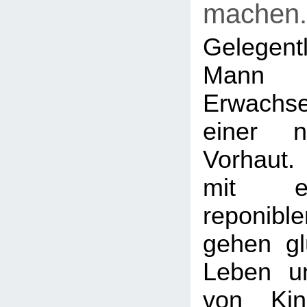
machen.
Gelegentl
Man
Erwachs
einer ni
Vorhaut.
mit ei
reponib
gehen gl
Leben u
von Kin