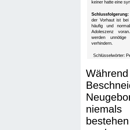
keiner hatte eine s
Schlussfolgerung:
der Vorhaut ist be
häufig und normal
Adoleszenz voran
werden unnötige
verhindern.
Schlüsselwörter: P
Währ
Beschn
Neugebor
niemals
beste