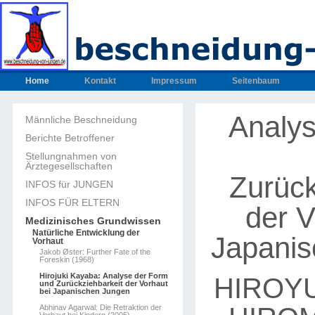
Home
Kontakt
Impressum
Seitenbaum
Analy
Männliche Beschneidung
Berichte Betroffener
Stellungnahmen von
Ärztegesellschaften
Zurück
INFOS für JUNGEN
INFOS FÜR ELTERN
der V
Medizinisches Grundwissen
Natürliche Entwicklung der
Japanis
Vorhaut
Jakob Øster: Further Fate of the
Foreskin (1968)
Hirojuki Kayaba: Analyse der Form
HIROYU
und Zurückziehbarkeit der Vorhaut
bei Japanischen Jungen
Abhinav Agarwal: Die Retraktion der