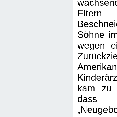
wachsen
Eltern
Beschne
Söhne im 
wegen ei
Zurückzi
Amerikan
Kinderär
kam zu 
dass
„Neugebo