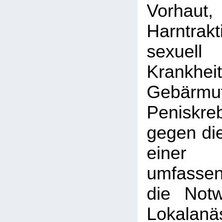
Vorhaut,
Harntrakt
sexuell
Krankheit
Gebärmu
Peniskr
gegen di
einer B
umfassen
die Notw
Lokalanäs