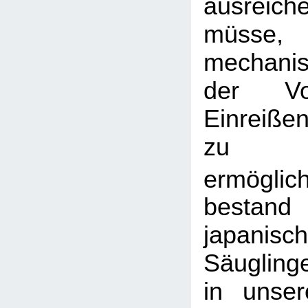
ausrei
müsse
mechanis
der Vo
Einreiße
zu
ermöglic
bestan
japanisc
Säuglinge
in unser