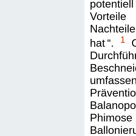
potentiel
Vortei
Nachteil
1
hat “.
G
Durchfü
Beschnei
umfa
Präve
Balanopos
Phim
Ballon