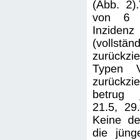
(Abb. 2)
von 6 
Inziden
(vollst
zurückzi
Typen V
zurückzi
betrug 
21.5, 29
Keine de
die jüng