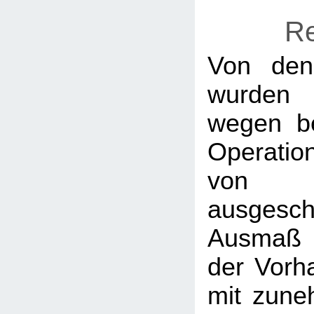
Re
Von den
wurde
wegen ber
Operati
von 
ausgesc
Ausmaß 
der Vorha
mit zune