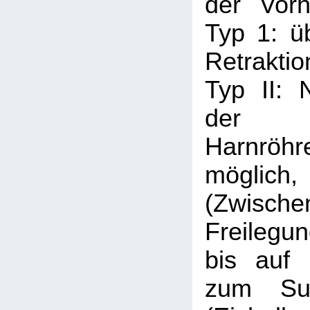
der Vorha
Typ 1: ü
Retraktio
Typ II: 
der 
Harnröhr
möglic
(Zwische
Freilegu
bis auf 
zum Sul