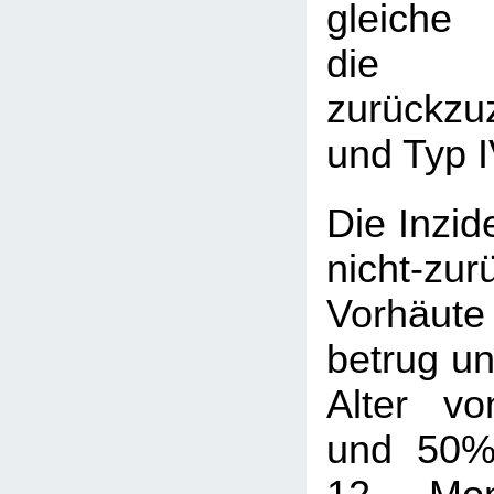
gleiche 
die 
zurückzu
und Typ I
Die Inzid
nicht-zur
Vorhäute 
betrug u
Alter v
und 50%