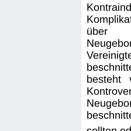
Kontrain
Komplika
über
Neugebo
Vereini
beschni
besteht 
Kontrover
Neugebo
beschni
sollten od