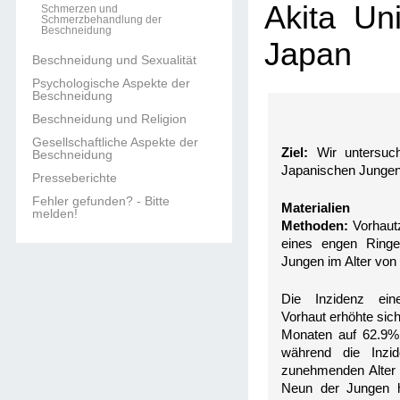
Akita Uni
Schmerzen und
Schmerzbehandlung der
Beschneidung
Japan
Beschneidung und Sexualität
Psychologische Aspekte der
Beschneidung
Beschneidung und Religion
Gesellschaftliche Aspekte der
Ziel:
Wir untersuch
Beschneidung
Japanischen Jungen
Presseberichte
Fehler gefunden? - Bitte
Mater
melden!
Methoden:
Vorhautz
eines engen Ringe
Jungen im Alter von 
Die Inzidenz eine
Vorhaut erhöhte sich
Monaten auf 62.9% 
während die Inzi
zunehmenden Alter 
Neun der Jungen ha