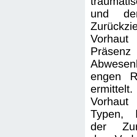
traumat
und de
Zurückzi
Vorhau
Präs
Abwese
engen R
ermittelt
Vorhaut
Typen, 
der Zurü