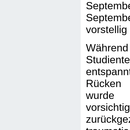
Septemb
Septe
vorstelli
Währ
Studient
entspann
Rücken 
wurde 
vorsichtig
zurückg