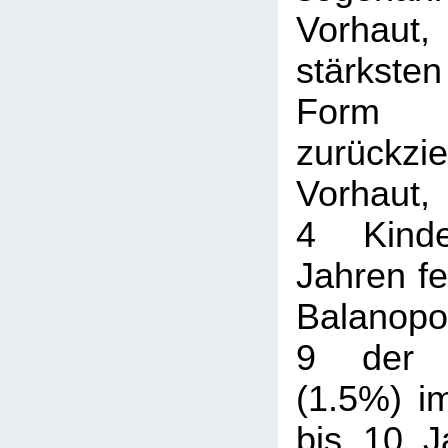
Vorha
stärkste
Form e
zurückzi
Vorhaut,
4 Kind
Jahren fe
Balanopos
9 der 
(1.5%) im
bis 10 J