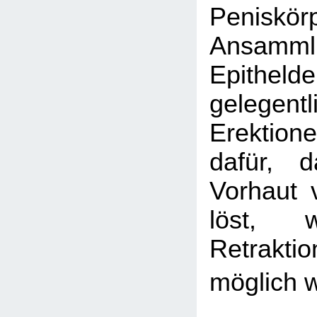
Penisk
Ansam
Epithel
gelegentl
Erektio
dafür, 
Vorhaut 
löst, 
Retrakti
möglich w