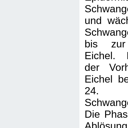
Schwange
und wäch
Schwange
bis zur
Eichel.
der Vor
Eichel b
24.
Schwange
Die Phas
Ablösung