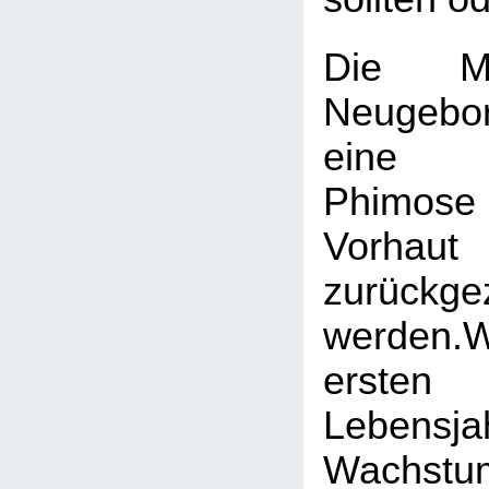
Die Me
Neugebo
eine ph
Phimos
Vorhaut
zurückge
werden.
erste
Lebensja
Wach