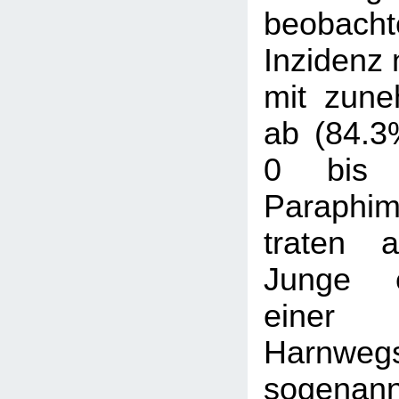
beobach
Inzidenz 
mit zune
ab (84.3
0 bis 
Paraphim
traten 
Junge e
einer
Harnwegs
sogenann