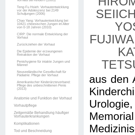
HIROM
Vorhaut bei Kindern (2005)
Teng-Fu Hsieh: Vorhautentwicklung
SEIICH
vor der Adoleszenz bei 2149
Schuljungen (2006)
Chao Yang: Vorhautentwicklung bei
YO
10421 chinesischen Jungen im Alter
von 0-18 Jahren (2010)
CIRP: Die normale Entwicklung der
FUJIWA
Vorhaut
Zurückziehen der Vorhaut
KA
Die Epidemie der erzwungenen
Retraktion der Vorhaut
TETS
Penishygiene für intakte Jungen und
Männer
Neuseeländische Gesellschaft für
Pädiatrie: Pflege der Vorhaut
aus den A
Amerikanischer Kinderärzteverband:
Pflege des unbeschnittenen Penis
Kinderc
(2013)
Anatomie und Funktion der Vorhaut
Urologi
Vorhautpflege
Memorial
Zeitgemäße Behandlung häufiger
Vorhauterkrankungen
Komplikationen
Medizini
Tod und Beschneidung