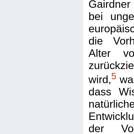
Gairdner 
bei ung
europäi
die Vor
Alter v
zurückzi
5
wird,
was
dass Wi
natürlich
Entwickl
der Vo