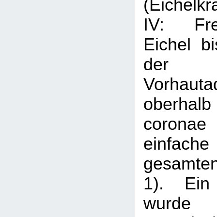
(Eichelkr
IV: Fre
Eichel b
der r
Vorhauta
oberhal
coronae
einfache 
gesamten
1). Ein
wurde d