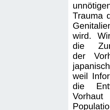
unnötigen
Trauma d
Genital
wird. Wi
die Zurü
der Vor
japanis
weil Info
die Ent
Vorhau
Populat