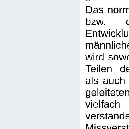
Das nor
bzw. d
Entwi
männlic
wird sow
Teilen de
als auch 
geleit
vielf
verstan
Missver