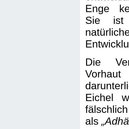
Enge ke
Sie ist
natürlich
Entwickl
Die Ver
Vorha
darunter
Eichel 
fälschlich
als
„Adhä