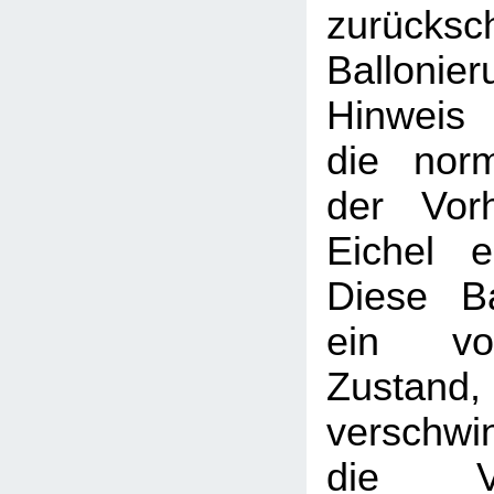
zurücksc
Balloni
Hinweis
die nor
der Vor
Eichel e
Diese Ba
ein vor
Zustand, 
verschwi
die V