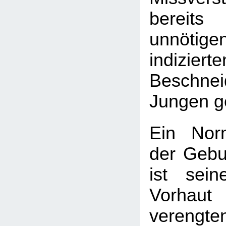
bereit
unnötig
indizierte
Beschnei
Jungen ge
Ein Nor
der Gebu
ist sei
Vorhau
vereng