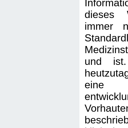
Informa
dieses 
immer n
Standardl
Medizin
und ist
heutzutag
eine 
entwickl
Vorhaute
beschrie