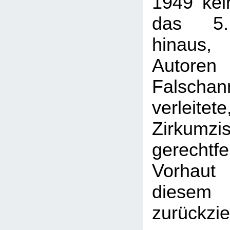
1949 kei
das 5.
hinaus,
Auto
Falscha
verlei
Zirkum
gerechtfe
Vorhaut
dies
zurückzie