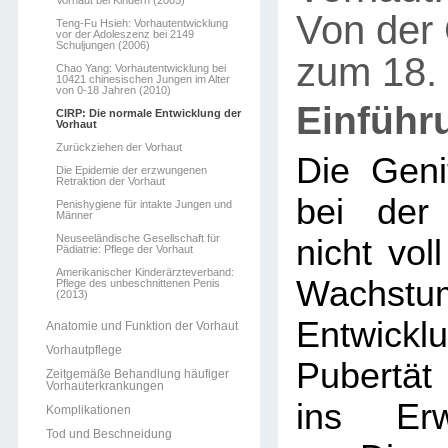
Vorhaut bei Kindern (2005)
Von der 
Teng-Fu Hsieh: Vorhautentwicklung
vor der Adoleszenz bei 2149
Schuljungen (2006)
zum 18.
Chao Yang: Vorhautentwicklung bei
10421 chinesischen Jungen im Alter
von 0-18 Jahren (2010)
Einführ
CIRP: Die normale Entwicklung der
Vorhaut
Zurückziehen der Vorhaut
Die Geni
Die Epidemie der erzwungenen
Retraktion der Vorhaut
bei der
Penishygiene für intakte Jungen und
Männer
Neuseeländische Gesellschaft für
nicht voll
Pädiatrie: Pflege der Vorhaut
Amerikanischer Kinderärzteverband:
Wachst
Pflege des unbeschnittenen Penis
(2013)
Entwickl
Anatomie und Funktion der Vorhaut
Vorhautpflege
Pubertät
Zeitgemäße Behandlung häufiger
Vorhauterkrankungen
ins Erw
Komplikationen
Tod und Beschneidung