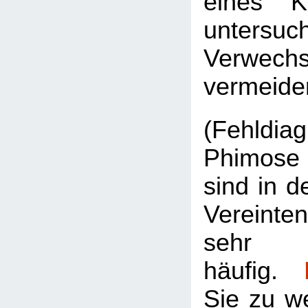
eines K
untersu
Verwe
vermeide
(Fehldi
Phimose
sind in 
Vereint
sehr
häufig.
Sie zu w