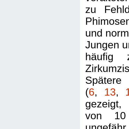
zu Fehl
Phimosen
und norma
Jungen un
häufig 
Zirkumzi
Späte
(
6
,
13
,
gezeigt,
von 10
ungefäh