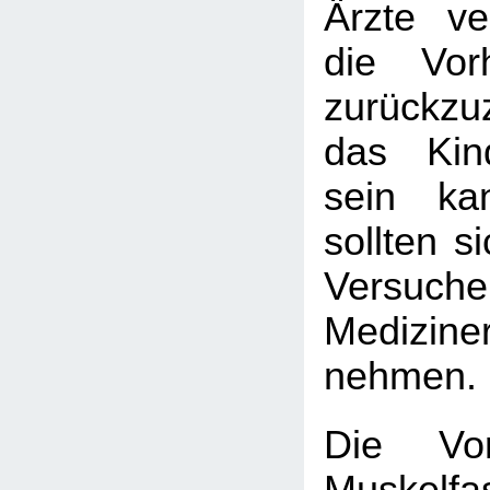
Ärzte v
die Vorh
zurückzuz
das Kin
sein kan
sollten s
Versuc
Medizin
nehmen.
Die Vor
Muskelfa