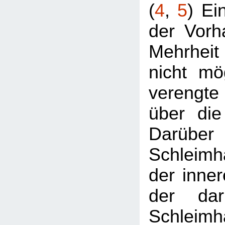
(
4
,
5
) Ei
der Vorha
Mehrheit
nicht mög
verengte
über die
Darüber 
Schleimh
der inner
der daru
Schleimh