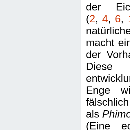
der Eic
(
2
,
4
,
6
,
natürlic
macht ei
der Vorh
Diese
entwickl
Enge wi
fälschlich
als
Phim
(Eine e