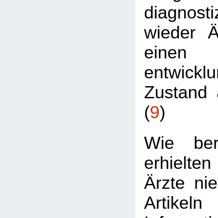
diagnost
wieder Är
einen
entwickl
Zustand 
(
9
)
Wie ber
erhielt
Ärzte nie
Artikel