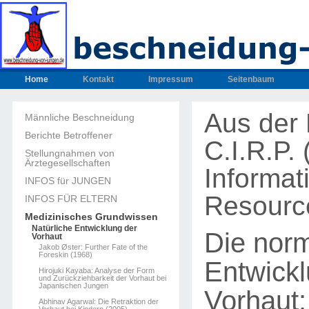
Home
Kontakt
Impressum
Seitenbaum
Aus der 
Männliche Beschneidung
Berichte Betroffener
C.I.R.P.
Stellungnahmen von
Ärztegesellschaften
Informat
INFOS für JUNGEN
Resourc
INFOS FÜR ELTERN
Medizinisches Grundwissen
Natürliche Entwicklung der
Die nor
Vorhaut
Jakob Øster: Further Fate of the
Foreskin (1968)
Entwickl
Hirojuki Kayaba: Analyse der Form
und Zurückziehbarkeit der Vorhaut bei
Japanischen Jungen
Vorhaut:
Abhinav Agarwal: Die Retraktion der