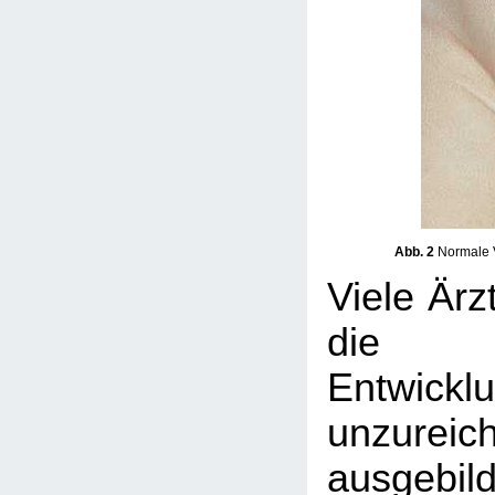
Abb. 2
Normale V
Viele Ärz
die 
Entwicklu
unzureic
ausgebil