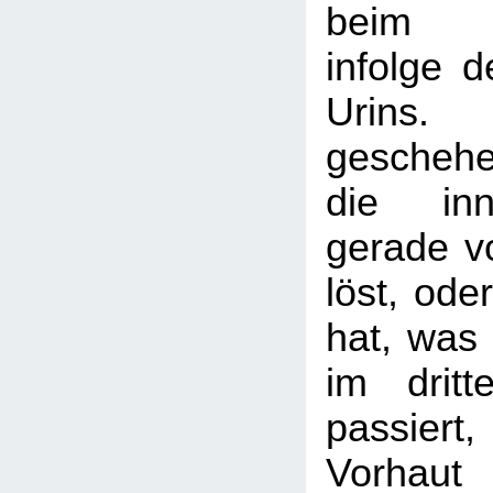
beim Wa
infolge 
Urins.
gescheh
die inn
gerade v
löst, ode
hat, was 
im dritt
passier
Vorhaut