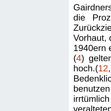
Gairdne
die Proz
Zurückzi
Vorhaut, 
1940ern e
(
4
) gelte
hoch.(
12
Bedenkli
benutze
irrtüm
veraltet