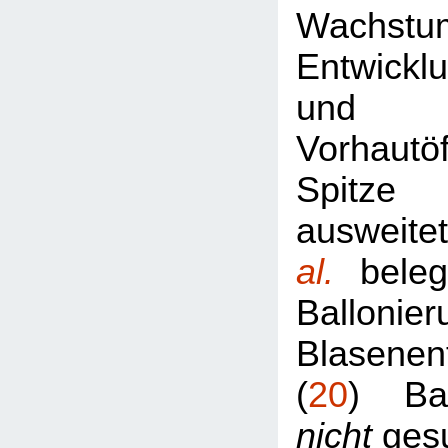
Wachst
Entwickl
und 
Vorhautö
Spitze
ausweit
al.
beleg
Ballon
Blasenen
(
20
) Ba
nicht
gesu