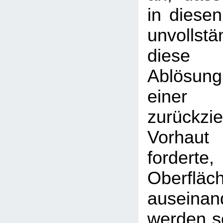
in diesen
unvollst
diese u
Ablösun
eine
zurückzi
Vorhaut 
fordert
Oberfl
auseina
werden so