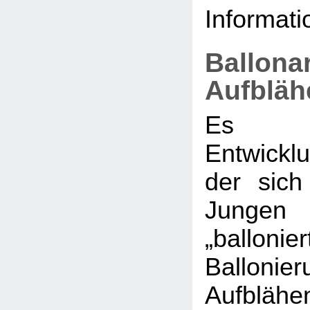
Informati
Ballona
Aufbläh
Es g
Entwickl
der sic
Jungen 
„ballonier
Balloni
Aufblähe