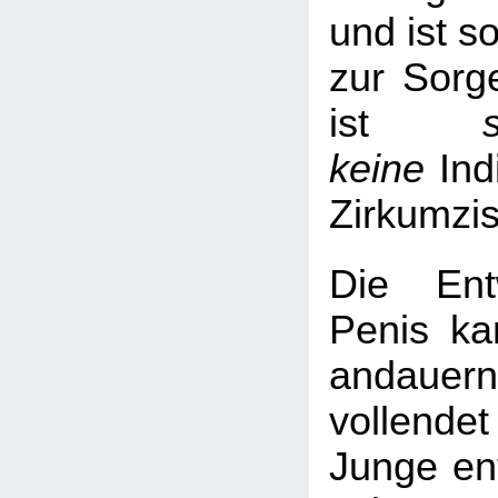
und ist s
zur Sorge
ist
keine
Ind
Zirkumzi
Die Ent
Penis ka
andaue
vollend
Junge ent