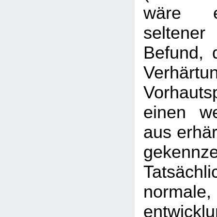
wäre e
seltener 
Befund, 
Verhä
Vorhaut
einen we
aus erhä
gekennz
Tatsäch
normale,
entwickl