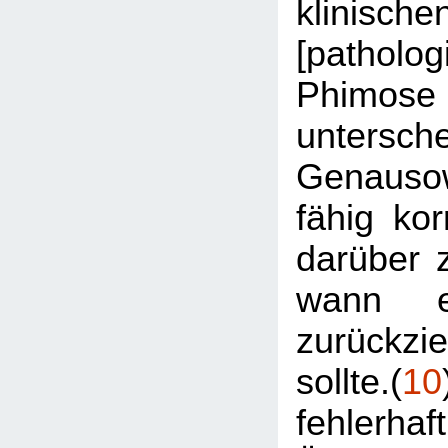
klinische
[patholog
Phi
untersche
Genausow
fähig ko
darüber 
wann e
zurückz
sollte.(
10
fehlerhaf