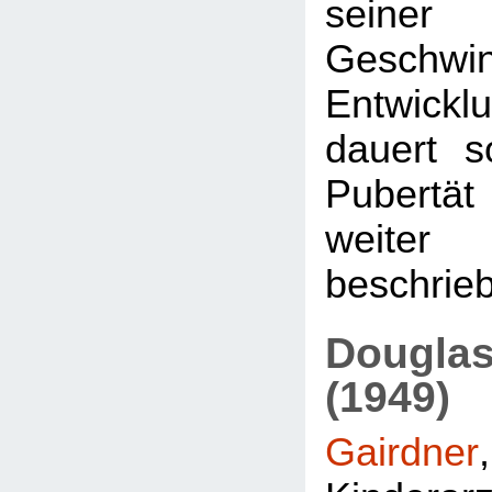
seiner 
Geschwi
Entwicklu
dauert s
Pubertät 
weit
beschrieb
Dougla
(1949)
Gairdner