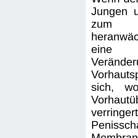
Jungen 
zum
heranwä
eine
Veränder
Vorhaut
sich, w
Vorhautü
verringer
Penisscha
Membran, 