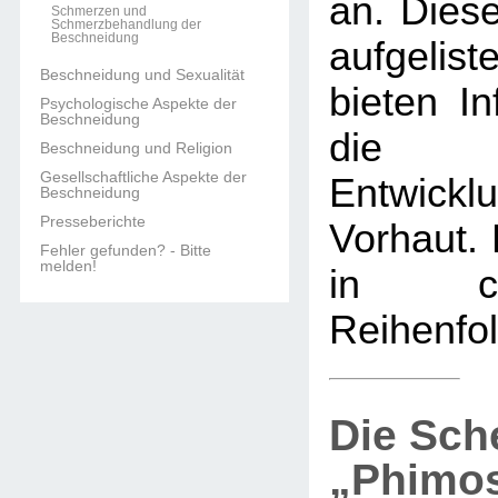
an. Diese
Schmerzen und
Schmerzbehandlung der
Beschneidung
aufgelis
Beschneidung und Sexualität
bieten In
Psychologische Aspekte der
Beschneidung
die 
Beschneidung und Religion
Gesellschaftliche Aspekte der
Entwi
Beschneidung
Presseberichte
Vorhaut. 
Fehler gefunden? - Bitte
melden!
in chro
Reihenfol
Die Sch
„Phimo