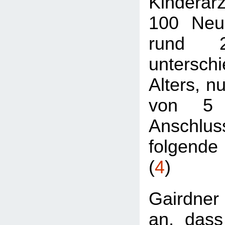
Kinderarz
100 Neu
rund 
unterschi
Alters, n
von 5 
Anschlu
folgende 
(
4
)
Gairdne
an, dass