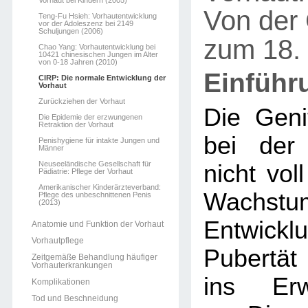
Vorhaut bei Kindern (2005)
Von der 
Teng-Fu Hsieh: Vorhautentwicklung
vor der Adoleszenz bei 2149
Schuljungen (2006)
zum 18.
Chao Yang: Vorhautentwicklung bei
10421 chinesischen Jungen im Alter
von 0-18 Jahren (2010)
Einführ
CIRP: Die normale Entwicklung der
Vorhaut
Zurückziehen der Vorhaut
Die Geni
Die Epidemie der erzwungenen
Retraktion der Vorhaut
bei der
Penishygiene für intakte Jungen und
Männer
Neuseeländische Gesellschaft für
nicht voll
Pädiatrie: Pflege der Vorhaut
Amerikanischer Kinderärzteverband:
Wachst
Pflege des unbeschnittenen Penis
(2013)
Entwickl
Anatomie und Funktion der Vorhaut
Vorhautpflege
Pubertät
Zeitgemäße Behandlung häufiger
Vorhauterkrankungen
ins Erw
Komplikationen
Tod und Beschneidung