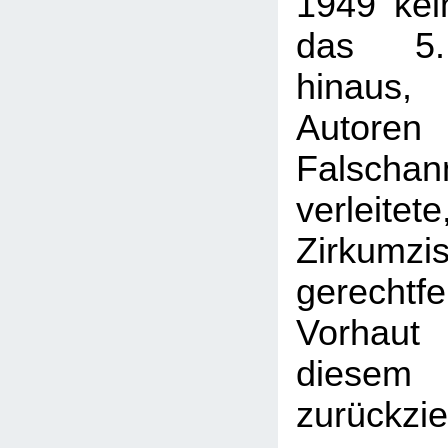
1949 kei
das 5.
hinaus,
Auto
Falscha
verlei
Zirkum
gerechtfe
Vorhaut
dies
zurückzie