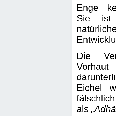
Enge ke
Sie ist
natürlich
Entwickl
Die Ver
Vorha
darunter
Eichel 
fälschlich
als
„Adhä