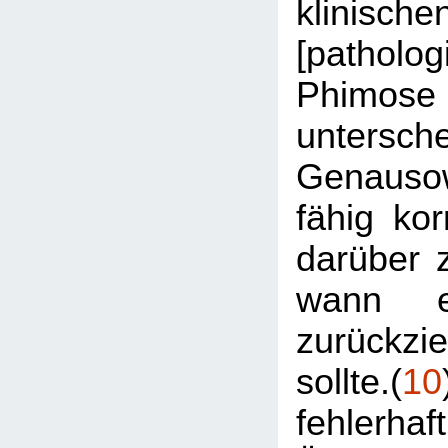
klinische
[patholog
Phi
untersche
Genausow
fähig ko
darüber 
wann e
zurückz
sollte.(
10
fehlerhaf