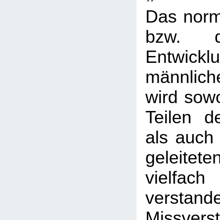
Das nor
bzw. d
Entwi
männlic
wird sow
Teilen de
als auch 
geleit
vielf
verstan
Missver