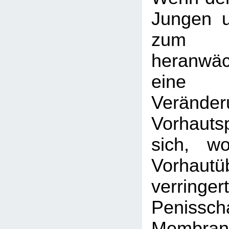
Jungen 
zum
heranwä
eine
Veränder
Vorhaut
sich, w
Vorhautü
verringer
Penisscha
Membran, 