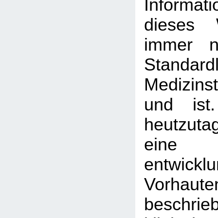
Informa
dieses 
immer n
Standardl
Medizin
und ist
heutzutag
eine 
entwickl
Vorhaute
beschrie