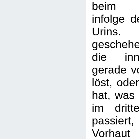
beim Wa
infolge 
Urins.
gescheh
die inn
gerade v
löst, ode
hat, was 
im dritt
passier
Vorhaut