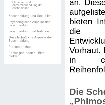
an. Diese
Schmerzen und
Schmerzbehandlung der
Beschneidung
aufgelis
Beschneidung und Sexualität
bieten In
Psychologische Aspekte der
Beschneidung
die 
Beschneidung und Religion
Gesellschaftliche Aspekte der
Entwi
Beschneidung
Presseberichte
Vorhaut. 
Fehler gefunden? - Bitte
melden!
in chro
Reihenfol
Die Sch
„Phimo