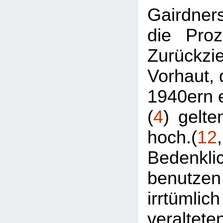
Gairdne
die Proz
Zurückzi
Vorhaut, 
1940ern e
(
4
) gelte
hoch.(
12
Bedenkli
benutze
irrtüm
veraltet