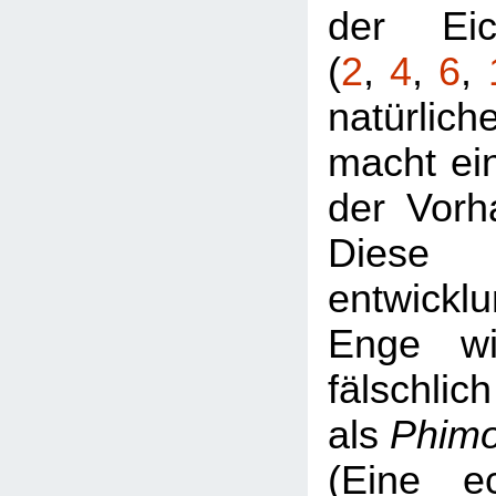
der Eic
(
2
,
4
,
6
,
natürlic
macht ei
der Vorh
Diese
entwickl
Enge wi
fälschlich
als
Phim
(Eine e