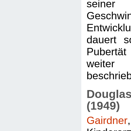
seiner 
Geschwi
Entwicklu
dauert s
Pubertät 
weit
beschrieb
Dougla
(1949)
Gairdner