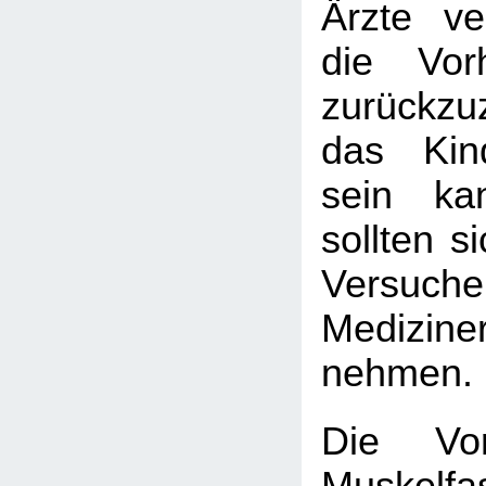
Ärzte v
die Vorh
zurückzuz
das Kin
sein kan
sollten s
Versuc
Medizin
nehmen.
Die Vor
Muskelfa