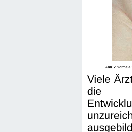
Abb. 2
Normale V
Viele Ärz
die 
Entwicklu
unzureic
ausgebil