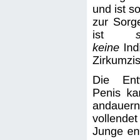
und ist s
zur Sorge
ist
keine
Ind
Zirkumzi
Die Ent
Penis ka
andaue
vollend
Junge ent