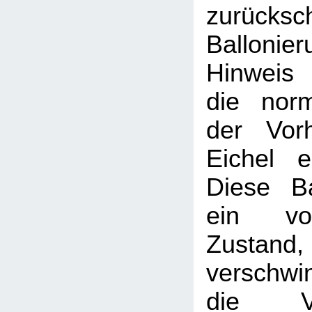
zurücksc
Balloni
Hinweis
die nor
der Vor
Eichel e
Diese Ba
ein vor
Zustand, 
verschwi
die V