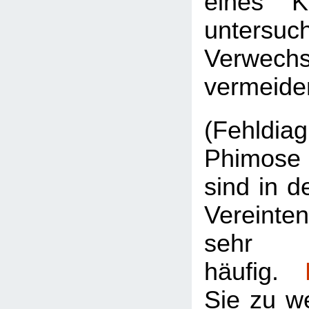
eines K
untersu
Verwe
vermeide
(Fehldi
Phimose
sind in 
Vereint
sehr
häufig.
Sie zu w