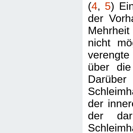
(
4
,
5
) Ei
der Vorha
Mehrheit
nicht mög
verengte
über die
Darüber 
Schleimh
der inner
der daru
Schleimh