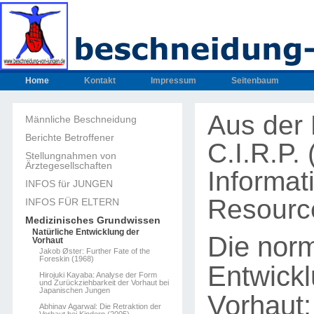
Home
Kontakt
Impressum
Seitenbaum
Aus der 
Männliche Beschneidung
Berichte Betroffener
C.I.R.P.
Stellungnahmen von
Ärztegesellschaften
Informat
INFOS für JUNGEN
Resourc
INFOS FÜR ELTERN
Medizinisches Grundwissen
Natürliche Entwicklung der
Die nor
Vorhaut
Jakob Øster: Further Fate of the
Foreskin (1968)
Entwickl
Hirojuki Kayaba: Analyse der Form
und Zurückziehbarkeit der Vorhaut bei
Japanischen Jungen
Vorhaut:
Abhinav Agarwal: Die Retraktion der