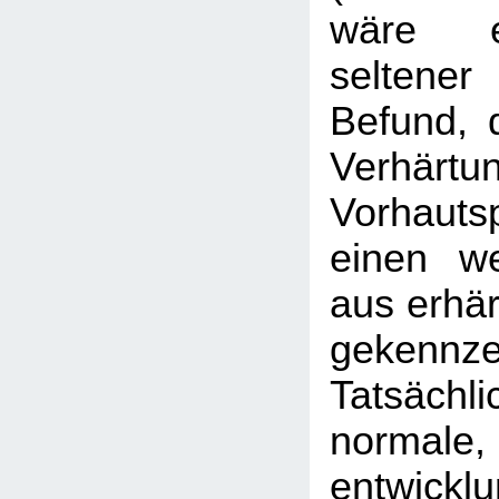
wäre e
seltener 
Befund, 
Verhä
Vorhaut
einen we
aus erhä
gekennz
Tatsäch
normale,
entwickl