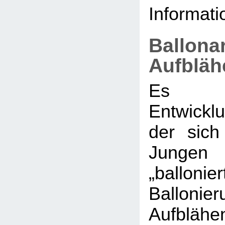
Informati
Ballona
Aufbläh
Es g
Entwickl
der sic
Jungen 
„ballonier
Balloni
Aufblähe