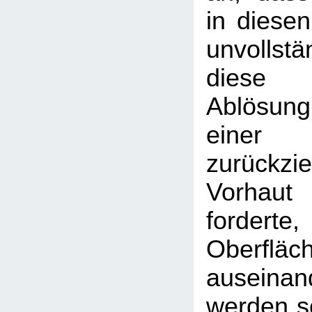
in diesen
unvollst
diese u
Ablösun
eine
zurückzi
Vorhaut 
fordert
Oberfl
auseina
werden so