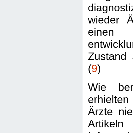
diagnost
wieder Är
einen
entwickl
Zustand 
(
9
)
Wie ber
erhielt
Ärzte nie
Artikel