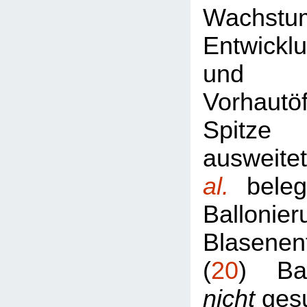
Wachst
Entwickl
und 
Vorhautö
Spitze
ausweit
al.
beleg
Ballon
Blasenen
(
20
) Ba
nicht
gesu