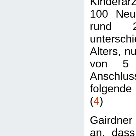
Kinderarz
100 Neu
rund 
unterschi
Alters, n
von 5 
Anschlu
folgende 
(
4
)
Gairdne
an, dass