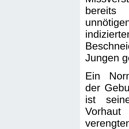
bereit
unnötig
indizierte
Beschnei
Jungen ge
Ein Nor
der Gebu
ist sei
Vorhau
vereng