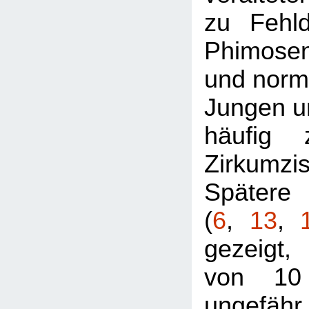
zu Fehl
Phimosen
und norma
Jungen un
häufig 
Zirkumzi
Späte
(
6
,
13
,
gezeigt,
von 10
ungefäh