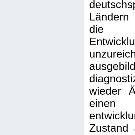
deutschs
Ländern
die 
Entwicklu
unzureic
ausgebil
diagnost
wieder Är
einen
entwickl
Zustand 