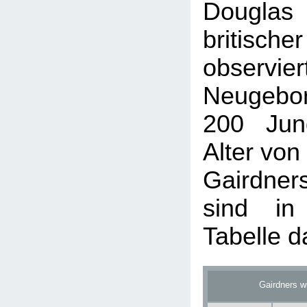
Douglas 
britisch
obser
Neugebo
200 Jun
Alter von
Gairdne
sind in
Tabelle da
Gairdners w