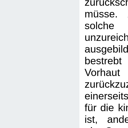
zurücks
müsse. 
sol
unzureic
ausgebi
bestreb
Vorhau
zurückz
einersei
für die k
ist, and