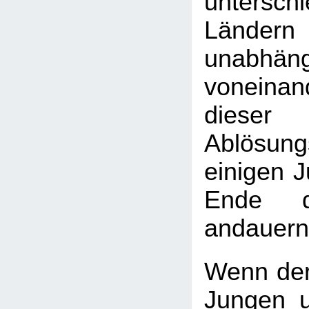
unterschi
Länder
unabhäng
vonein
diese
Ablösun
einigen 
Ende d
andauern
Wenn der
Jungen 