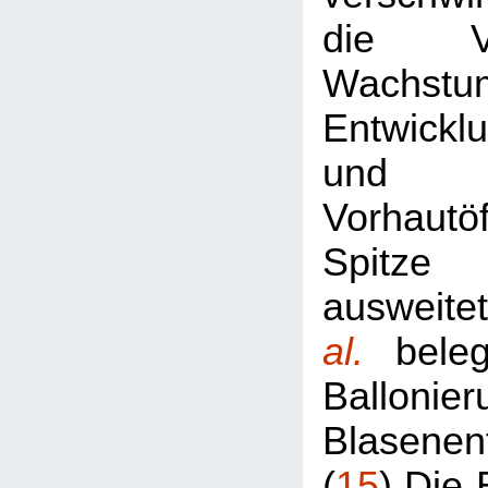
die V
Wachst
Entwickl
und 
Vorhautö
Spitze
ausweit
al.
bele
Ballon
Blasenen
(
15
) Die 