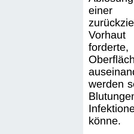
eine
zurückzi
Vorhaut 
fordert
Oberfl
auseina
werden so
Blutu
Infektion
könne.