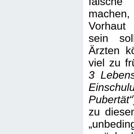
falsc
machen,
Vorhaut 
sein soll
Ärzten k
viel zu f
3 Lebens
Einschul
Pubertät“
zu diese
„unbeding