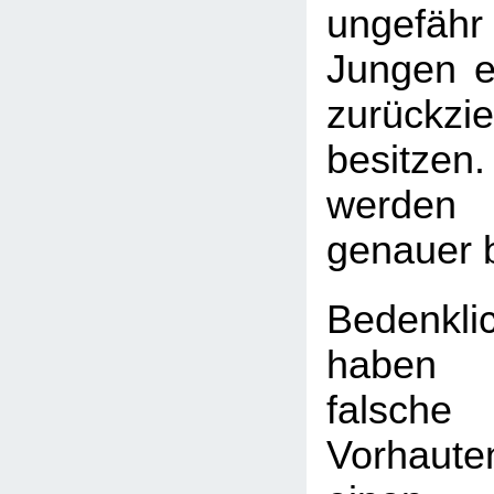
ungefäh
Jungen ei
zurückzi
besitzen.
werden 
genauer 
Bedenkli
haben
falsch
Vorhaute