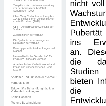
Vorhaut bei Kindern (2005)
nicht voll
Teng-Fu Hsieh: Vorhautentwicklung
vor der Adoleszenz bei 2149
Wachst
Schuljungen (2006)
Chao Yang: Vorhautentwicklung bei
10421 chinesischen Jungen im Alter
Entwickl
von 0-18 Jahren (2010)
CIRP: Die normale Entwicklung der
Vorhaut
Pubertät
Zurückziehen der Vorhaut
ins Erw
Die Epidemie der erzwungenen
Retraktion der Vorhaut
Penishygiene für intakte Jungen und
an. Dies
Männer
Neuseeländische Gesellschaft für
die dar
Pädiatrie: Pflege der Vorhaut
Amerikanischer Kinderärzteverband:
Pflege des unbeschnittenen Penis
Studien
(2013)
Anatomie und Funktion der Vorhaut
bieten In
Vorhautpflege
die 
Zeitgemäße Behandlung häufiger
Vorhauterkrankungen
Komplikationen
Entwi
Tod und Beschneidung