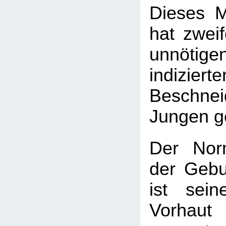
Dieses M
hat zweif
unnötige
indizierte
Beschnei
Jungen ge
Der Nor
der Gebu
ist sei
Vorhau