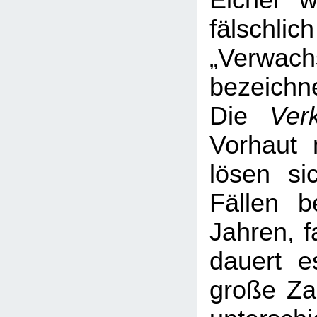
Eichel 
fälsc
„Verwach
bezeichne
Die
Ver
Vorhaut 
lösen si
Fällen b
Jahren, f
dauert e
große Za