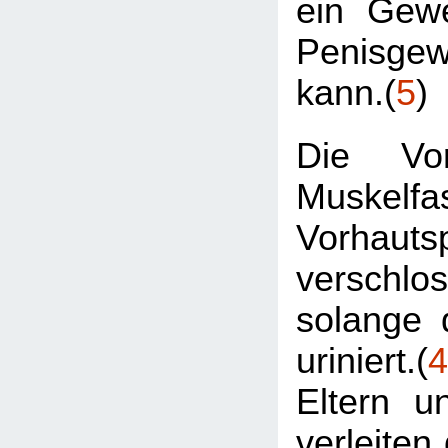
ein Gew
Penisge
kann.(
5
)
Die Vor
Muskelfa
Vorhautsp
verschl
solange 
uriniert.(
4
Eltern u
verleiten