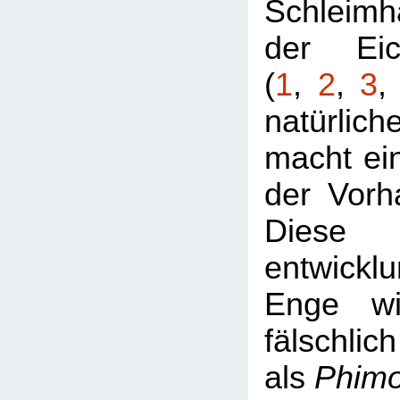
Schleimh
der Eic
(
1
,
2
,
3
natürlic
macht ei
der Vorh
Diese
entwickl
Enge wi
fälschlich
als
Phim