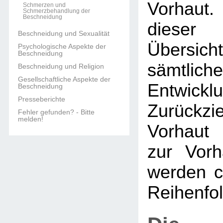
Vorhaut.
Schmerzen und
Schmerzbehandlung der
Beschneidung
dieser 
Beschneidung und Sexualität
Übers
Psychologische Aspekte der
Beschneidung
sämtlich
Beschneidung und Religion
Gesellschaftliche Aspekte der
Entwi
Beschneidung
Presseberichte
Zurückzi
Fehler gefunden? - Bitte
melden!
Vorhaut 
zur Vorh
werden c
Reihenfol