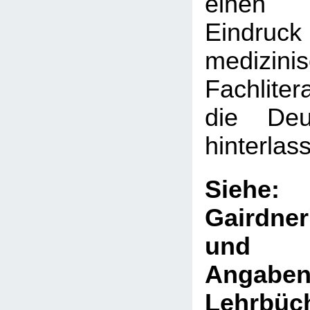
einen 
Eindru
medizini
Fachliter
die Deut
hinterlas
Sie
Gairdne
und V
Ang
Lehrb