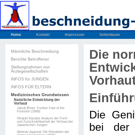
Home
Kontakt
Impressum
Seitenbaum
Die no
Männliche Beschneidung
Berichte Betroffener
Entwic
Stellungnahmen von
Ärztegesellschaften
Vorhau
INFOS für JUNGEN
INFOS FÜR ELTERN
Einfüh
Medizinisches Grundwissen
Natürliche Entwicklung der
Vorhaut
Jakob Øster: Further Fate of the
Die Geni
Foreskin (1968)
Hirojuki Kayaba: Analyse der Form
und Zurückziehbarkeit der Vorhaut bei
bei der
Japanischen Jungen
Abhinav Agarwal: Die Retraktion der