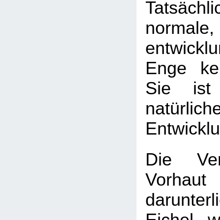
Tatsäch
normale,
entwickl
Enge kei
Sie ist
natürlich
Entwickl
Die Ver
Vorha
darunter