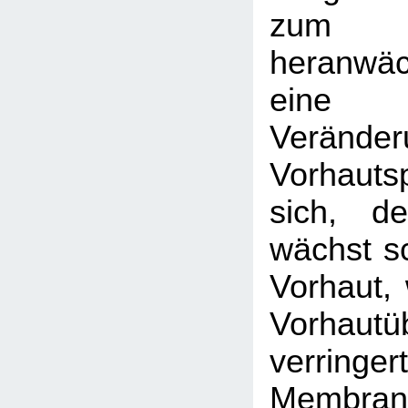
zum
heranwä
eine
Veränder
Vorhaut
sich, de
wächst sc
Vorhaut, 
Vorhautü
verri
Membran