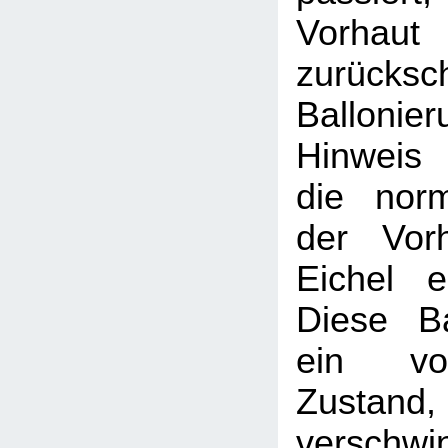
Vorhaut
zurücksc
Balloni
Hinweis
die nor
der Vor
Eichel e
Diese Ba
ein vor
Zustand, 
verschwi