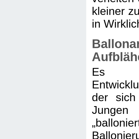
kleiner zu
in Wirklich
Ballona
Aufbläh
Es g
Entwickl
der sic
Jungen 
„ballonier
Balloni