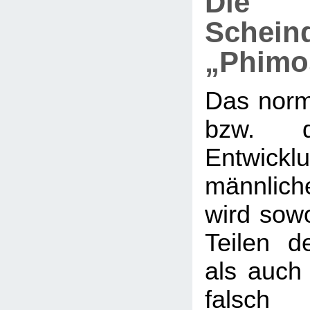
Die
Schein
„Phimo
Das nor
bzw. d
Entwi
männlic
wird sow
Teilen de
als auch 
falsch 