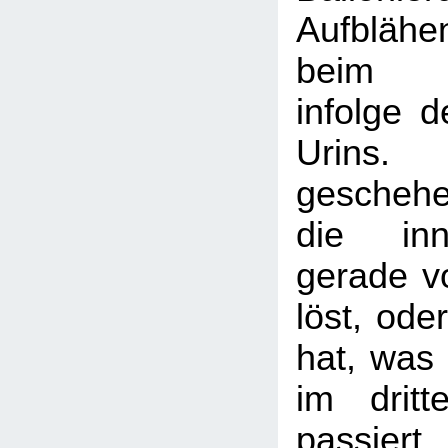
Aufblähe
beim Wa
infolge 
Urins.
gescheh
die inn
gerade v
löst, ode
hat, was 
im dritt
passier