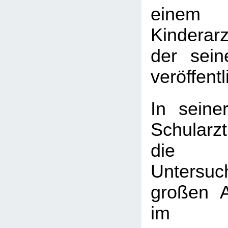
einem
Kinderarz
der sein
veröffentl
In seine
Schularzt
die k
Untersu
großen 
im Sc