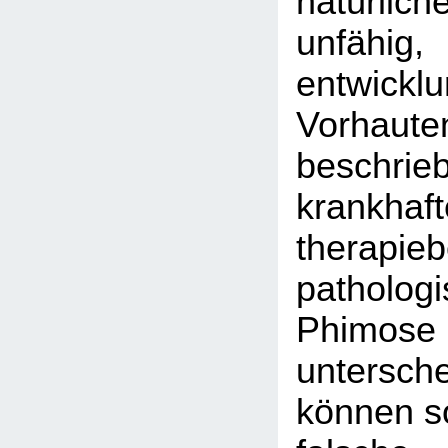
natürlich
unfähig,
entwickl
Vorhaute
beschrie
krankhaft
therapieb
patholog
Phi
untersc
können so