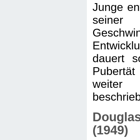
Junge ent
seiner 
Geschwi
Entwicklu
dauert s
Pubertät 
weit
beschrieb
Douglas
(1949)