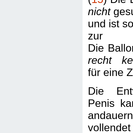
nicht
gesu
und ist s
zur
Die Ballo
recht k
für eine 
Die Ent
Penis ka
andaue
vollend