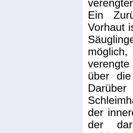
verengte
Ein Zur
Vorhaut is
Säugl
möglic
verengte
über die
Darüber 
Schleimh
der inner
der daru