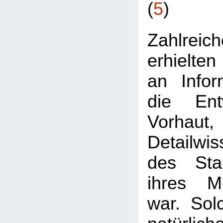
(
5
)
Zahlre
erhielten
an Infor
die Ent
Vorhaut
Detailwis
des Stan
ihres Me
war. Sol