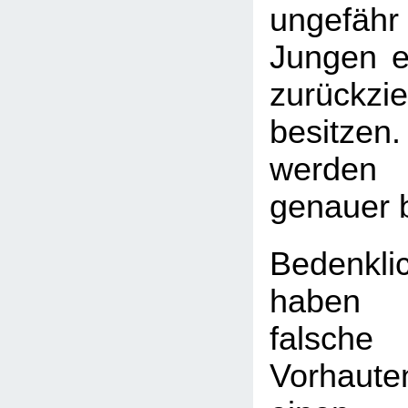
ungefäh
Jungen ei
zurückzi
besitzen.
werden 
genauer 
Bedenkli
haben
falsch
Vorhaute