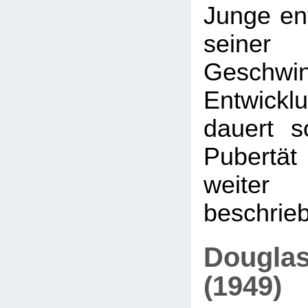
Junge ent
seiner 
Geschwi
Entwicklu
dauert s
Pubertät 
weit
beschrieb
Douglas
(1949)