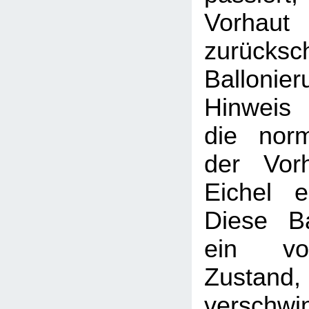
Vorhaut
zurücksc
Balloni
Hinweis
die nor
der Vor
Eichel e
Diese Ba
ein vor
Zustand, 
verschwi