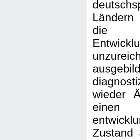
deutschs
Ländern
die 
Entwicklu
unzureic
ausgebil
diagnost
wieder Är
einen
entwickl
Zustand 