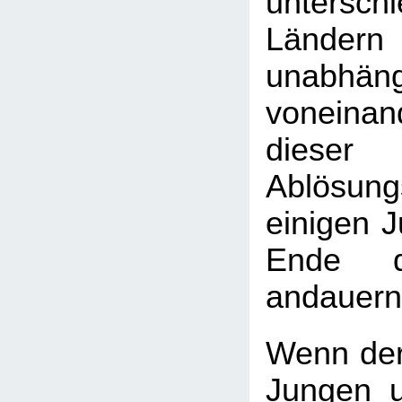
unterschi
Länder
unabhäng
vonein
diese
Ablösun
einigen 
Ende d
andauern
Wenn der
Jungen 