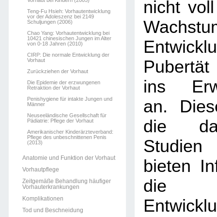
Vorhaut bei Kindern (2005)
nicht voll
Teng-Fu Hsieh: Vorhautentwicklung
vor der Adoleszenz bei 2149
Wachst
Schuljungen (2006)
Chao Yang: Vorhautentwicklung bei
10421 chinesischen Jungen im Alter
Entwickl
von 0-18 Jahren (2010)
CIRP: Die normale Entwicklung der
Vorhaut
Pubertät
Zurückziehen der Vorhaut
ins Erw
Die Epidemie der erzwungenen
Retraktion der Vorhaut
Penishygiene für intakte Jungen und
an. Dies
Männer
Neuseeländische Gesellschaft für
die dar
Pädiatrie: Pflege der Vorhaut
Amerikanischer Kinderärzteverband:
Pflege des unbeschnittenen Penis
Studien
(2013)
Anatomie und Funktion der Vorhaut
bieten In
Vorhautpflege
die 
Zeitgemäße Behandlung häufiger
Vorhauterkrankungen
Komplikationen
Entwi
Tod und Beschneidung