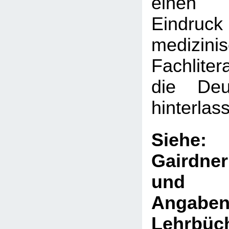
einen 
Eindru
medizini
Fachliter
die Deut
hinterlas
Sie
Gairdne
und V
Ang
Lehrb