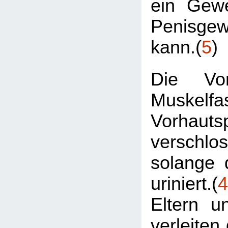
ein Gew
Penisge
kann.(
5
)
Die Vor
Muskelfa
Vorhautsp
verschl
solange 
uriniert.(
4
Eltern u
verleiten