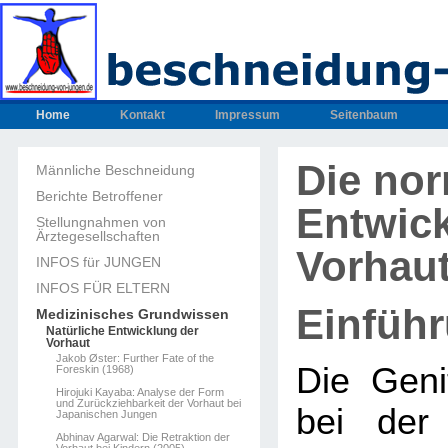
Home
Kontakt
Impressum
Seitenbaum
Die no
Männliche Beschneidung
Berichte Betroffener
Entwic
Stellungnahmen von
Ärztegesellschaften
Vorhau
INFOS für JUNGEN
INFOS FÜR ELTERN
Einfüh
Medizinisches Grundwissen
Natürliche Entwicklung der
Vorhaut
Jakob Øster: Further Fate of the
Die Geni
Foreskin (1968)
Hirojuki Kayaba: Analyse der Form
und Zurückziehbarkeit der Vorhaut bei
bei der
Japanischen Jungen
Abhinav Agarwal: Die Retraktion der