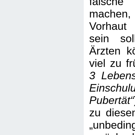
falsc
machen,
Vorhaut 
sein soll
Ärzten k
viel zu f
3 Lebens
Einschul
Pubertät“
zu diese
„unbeding