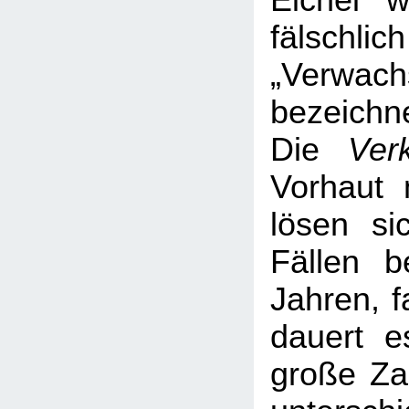
Eichel 
fälsc
„Verwach
bezeichne
Die
Ver
Vorhaut 
lösen si
Fällen b
Jahren, f
dauert e
große Za