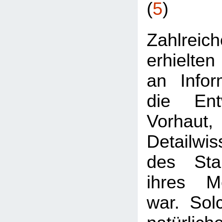
(
5
)
Zahlre
erhielten
an Infor
die Ent
Vorhaut
Detailwis
des Stan
ihres Me
war. Sol