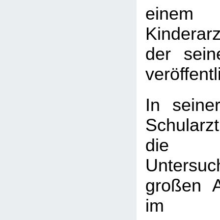
einem
Kinderarz
der sein
veröffentl
In seine
Schularzt
die k
Untersu
großen 
im Sc