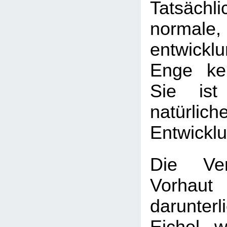
Tatsäch
normale,
entwickl
Enge kei
Sie ist
natürlich
Entwickl
Die Ver
Vorha
darunter