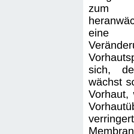
zum
heranwä
eine
Veränder
Vorhaut
sich, de
wächst sc
Vorhaut, 
Vorhautü
verri
Membran