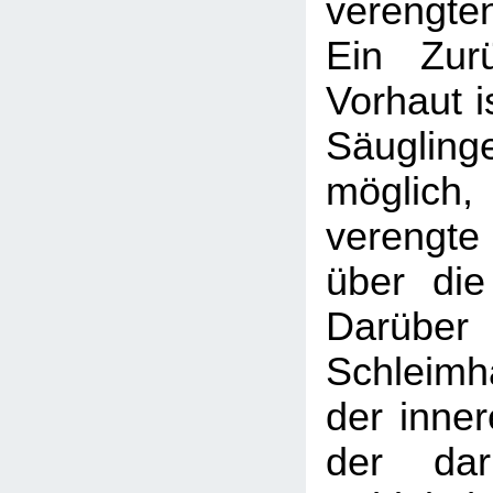
verengte
Ein Zur
Vorhaut is
Säugl
möglic
verengte
über die
Darüber 
Schleimh
der inner
der daru