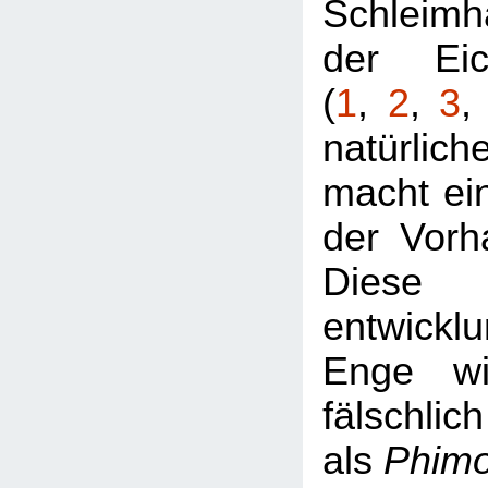
Schleimh
der Eic
(
1
,
2
,
3
natürlic
macht ei
der Vorh
Diese
entwickl
Enge wi
fälschlich
als
Phim