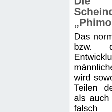
Die
Schein
„Phimo
Das nor
bzw. d
Entwi
männlic
wird sow
Teilen de
als auch 
falsch 