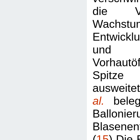
die V
Wachst
Entwickl
und 
Vorhautö
Spitze
ausweit
al.
bele
Ballon
Blasenen
(
15
) Die 