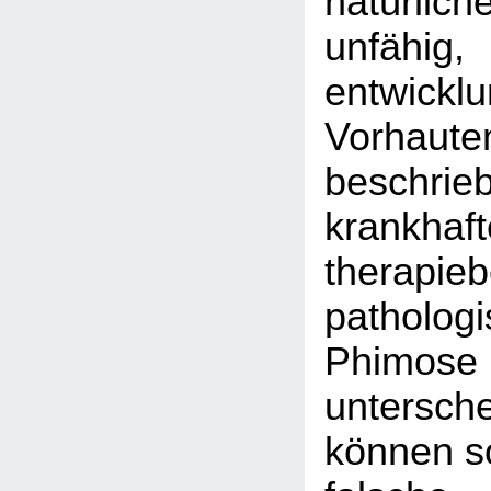
natürlich
unfähig,
entwickl
Vorhaute
beschrie
krankhaft
therapieb
patholog
Phi
untersc
können so