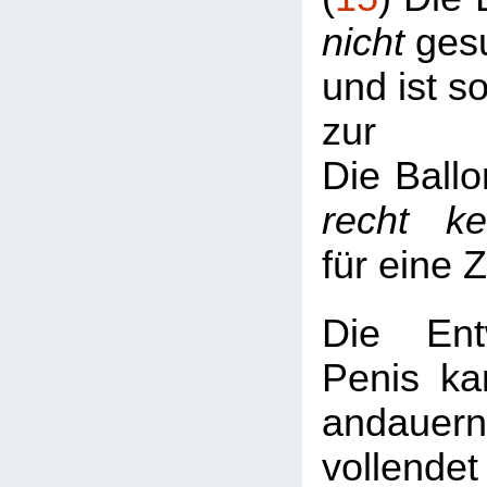
nicht
gesu
und ist s
zur
Die Ballo
recht k
für eine 
Die Ent
Penis ka
andaue
vollend