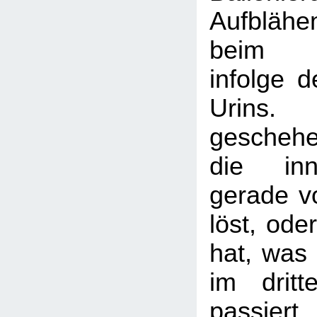
Aufblähe
beim Wa
infolge 
Urins.
gescheh
die inn
gerade v
löst, ode
hat, was 
im dritt
passier