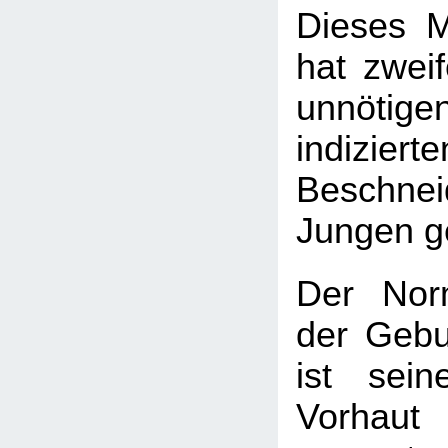
Dieses M
hat zweif
unnötige
indizierte
Beschnei
Jungen ge
Der Nor
der Gebu
ist sei
Vorhau