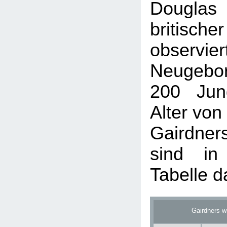
Douglas 
britisch
obser
Neugebo
200 Jun
Alter von
Gairdne
sind in
Tabelle da
Gairdners w