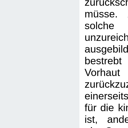
zurücks
müsse. 
sol
unzureic
ausgebi
bestreb
Vorhau
zurückz
einersei
für die k
ist, and