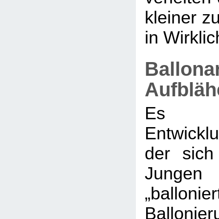
kleiner zu
in Wirklich
Ballona
Aufbläh
Es g
Entwickl
der sic
Jungen 
„ballonier
Balloni