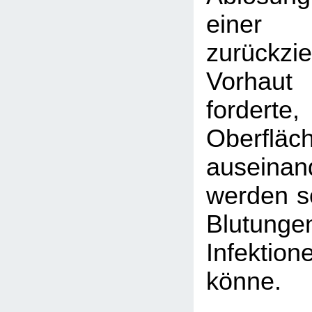
eine
zurückzi
Vorhaut 
fordert
Oberfl
auseina
werden so
Blutu
Infektion
könne.