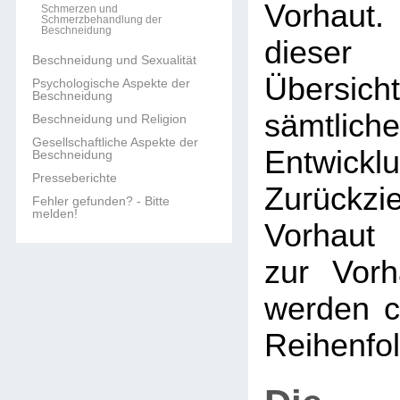
Vorhaut.
Schmerzen und
Schmerzbehandlung der
Beschneidung
dieser 
Beschneidung und Sexualität
Übers
Psychologische Aspekte der
Beschneidung
sämtlich
Beschneidung und Religion
Gesellschaftliche Aspekte der
Entwi
Beschneidung
Presseberichte
Zurückzi
Fehler gefunden? - Bitte
melden!
Vorhaut 
zur Vorh
werden c
Reihenfol