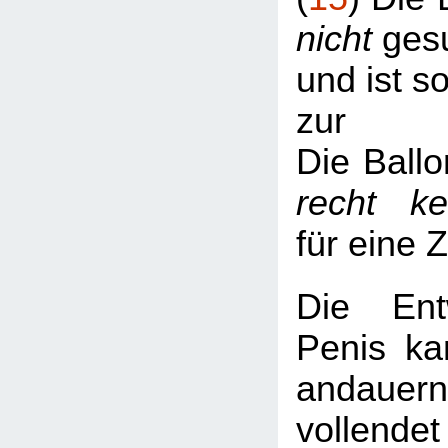
nicht
gesu
und ist s
zur
Die Ballo
recht k
für eine 
Die Ent
Penis ka
andaue
vollend