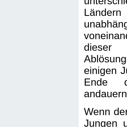
unterschi
Länder
unabhäng
vonein
diese
Ablösun
einigen 
Ende d
andauern
Wenn der
Jungen 