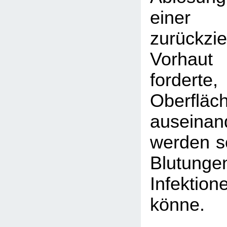
eine
zurückzi
Vorhaut 
fordert
Oberfl
auseina
werden so
Blutu
Infektion
könne.