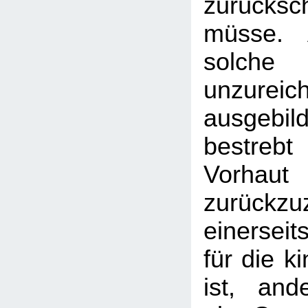
zurücks
müsse. 
sol
unzureic
ausgebi
bestreb
Vorhau
zurückz
einersei
für die k
ist, and