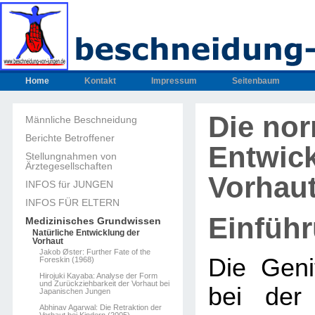
Home
Kontakt
Impressum
Seitenbaum
Die no
Männliche Beschneidung
Berichte Betroffener
Entwic
Stellungnahmen von
Ärztegesellschaften
Vorhau
INFOS für JUNGEN
INFOS FÜR ELTERN
Einfüh
Medizinisches Grundwissen
Natürliche Entwicklung der
Vorhaut
Jakob Øster: Further Fate of the
Die Geni
Foreskin (1968)
Hirojuki Kayaba: Analyse der Form
und Zurückziehbarkeit der Vorhaut bei
bei der
Japanischen Jungen
Abhinav Agarwal: Die Retraktion der