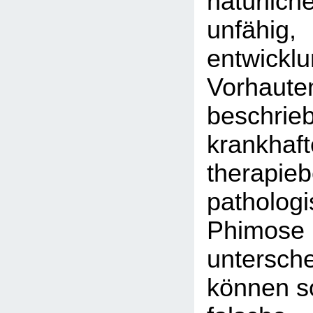
natürlich
unfähig,
entwickl
Vorhaute
beschrie
krankhaft
therapieb
patholog
Phi
untersc
können so