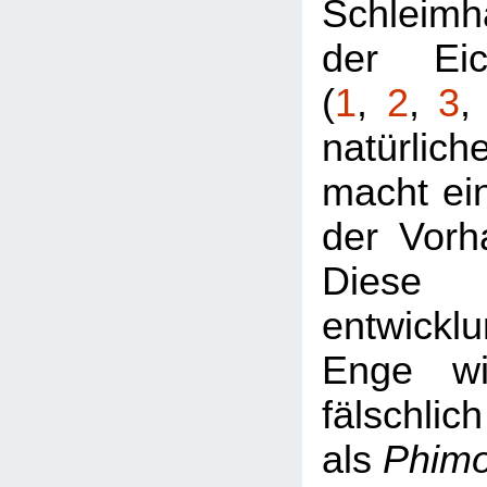
Schleimh
der Eic
(
1
,
2
,
3
natürlic
macht ei
der Vorh
Diese
entwickl
Enge wi
fälschlich
als
Phim