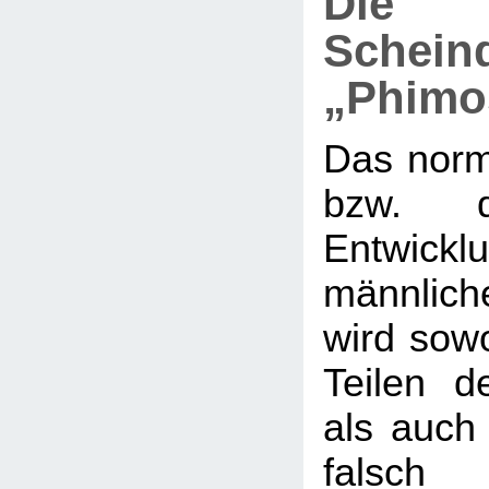
Die
Schein
„Phimo
Das nor
bzw. d
Entwi
männlic
wird sow
Teilen de
als auch 
falsch 