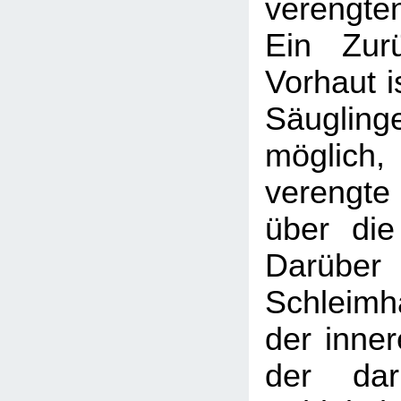
verengte
Ein Zur
Vorhaut is
Säugl
möglic
verengte
über die
Darüber 
Schleimh
der inner
der daru