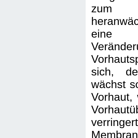
zum
heranwä
eine
Veränder
Vorhaut
sich, de
wächst sc
Vorhaut, 
Vorhautü
verri
Membran