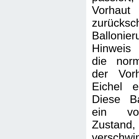
Vorhaut
zurücksc
Balloni
Hinweis
die nor
der Vor
Eichel e
Diese Ba
ein vor
Zustand, 
verschwi