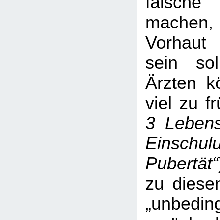
falsc
machen,
Vorhaut 
sein soll
Ärzten k
viel zu f
3 Lebens
Einschul
Pubertät“
zu diese
„unbeding