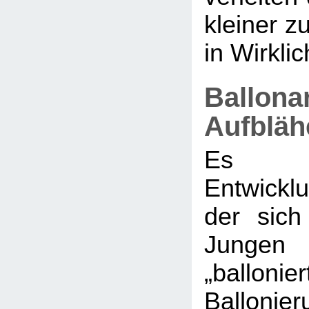
kleiner zu
in Wirklich
Ballona
Aufbläh
Es g
Entwickl
der sic
Jungen 
„ballonier
Balloni