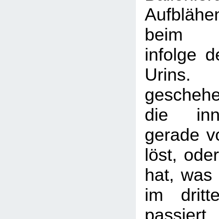
Aufblähe
beim Wa
infolge 
Urins.
gescheh
die inn
gerade v
löst, ode
hat, was 
im dritt
passier