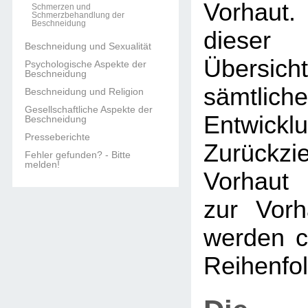
Vorhaut.
Schmerzen und
Schmerzbehandlung der
Beschneidung
dieser 
Beschneidung und Sexualität
Übers
Psychologische Aspekte der
Beschneidung
sämtlich
Beschneidung und Religion
Gesellschaftliche Aspekte der
Entwi
Beschneidung
Presseberichte
Zurückzi
Fehler gefunden? - Bitte
melden!
Vorhaut 
zur Vorh
werden c
Reihenfol