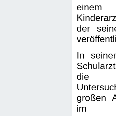
einem
Kinderarz
der sein
veröffentl
In seine
Schularzt
die k
Untersu
großen 
im Sc