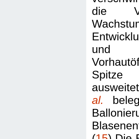
die V
Wachst
Entwickl
und 
Vorhautö
Spitze
ausweit
al.
bele
Ballon
Blasenen
(
15
) Die 