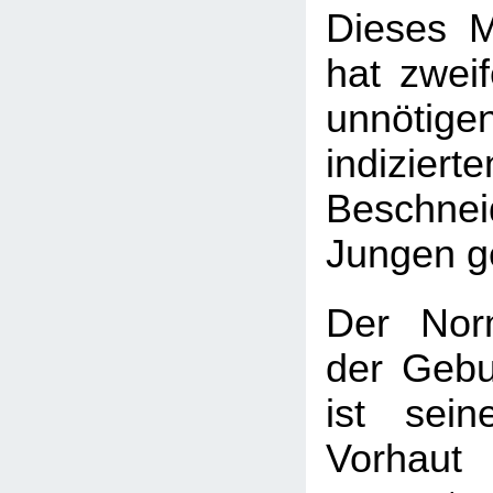
Dieses M
hat zweif
unnötige
indizierte
Beschnei
Jungen ge
Der Nor
der Gebu
ist sei
Vorhau