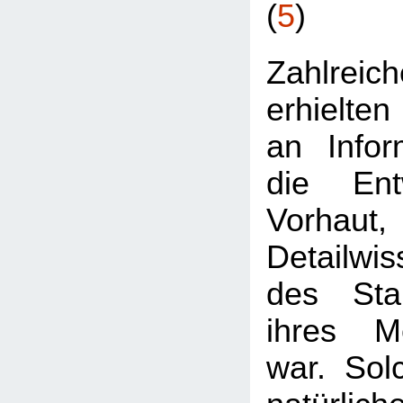
(
5
)
Zahlre
erhielten
an Infor
die Ent
Vorhaut
Detailwis
des Stan
ihres Me
war. Sol