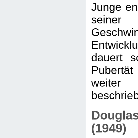
Junge ent
seiner 
Geschwi
Entwicklu
dauert s
Pubertät 
weit
beschrieb
Douglas
(1949)