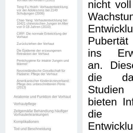
Vorhaut bei Kindern (2005)
nicht voll
Teng-Fu Hsieh: Vorhautentwicklung
vor der Adoleszenz bei 2149
Wachst
Schuljungen (2006)
Chao Yang: Vorhautentwicklung bei
10421 chinesischen Jungen im Alter
Entwickl
von 0-18 Jahren (2010)
CIRP: Die normale Entwicklung der
Vorhaut
Pubertät
Zurückziehen der Vorhaut
ins Erw
Die Epidemie der erzwungenen
Retraktion der Vorhaut
Penishygiene für intakte Jungen und
an. Dies
Männer
Neuseeländische Gesellschaft für
die dar
Pädiatrie: Pflege der Vorhaut
Amerikanischer Kinderärzteverband:
Pflege des unbeschnittenen Penis
Studien
(2013)
Anatomie und Funktion der Vorhaut
bieten In
Vorhautpflege
die 
Zeitgemäße Behandlung häufiger
Vorhauterkrankungen
Komplikationen
Entwi
Tod und Beschneidung