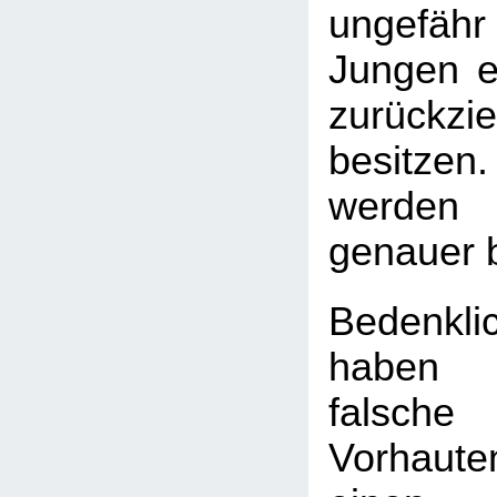
ungefäh
Jungen ei
zurückzi
besitzen.
werden 
genauer 
Bedenkli
haben
falsch
Vorhaute