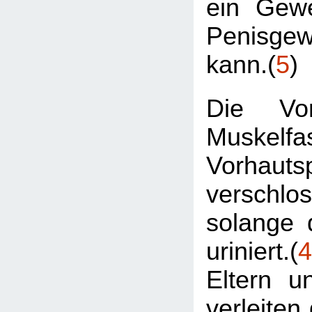
ein Gew
Penisge
kann.(
5
)
Die Vor
Muskelfa
Vorhautsp
verschl
solange 
uriniert.(
4
Eltern u
verleiten