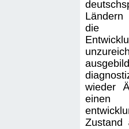
deutschs
Ländern
die 
Entwicklu
unzureic
ausgebil
diagnost
wieder Är
einen
entwickl
Zustand 