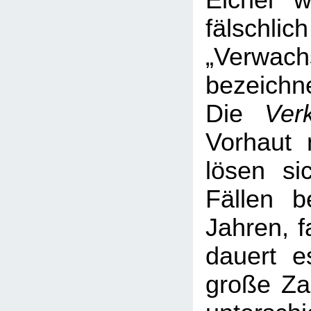
Eichel 
fälsc
„Verwach
bezeichne
Die
Ver
Vorhaut 
lösen si
Fällen b
Jahren, f
dauert e
große Za