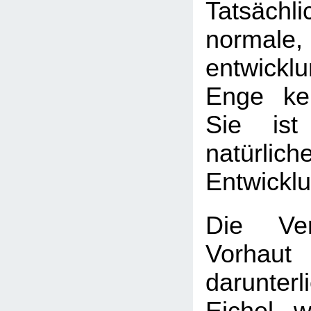
Tatsäch
normale,
entwickl
Enge kei
Sie ist
natürlich
Entwickl
Die Ver
Vorha
darunter