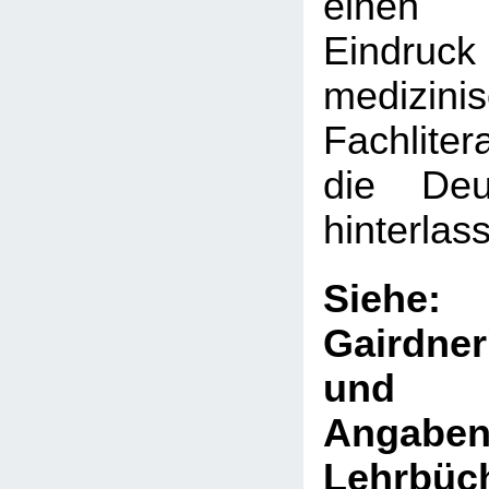
einen 
Eindru
medizini
Fachliter
die Deut
hinterlas
Sie
Gairdne
und V
Ang
Lehrb