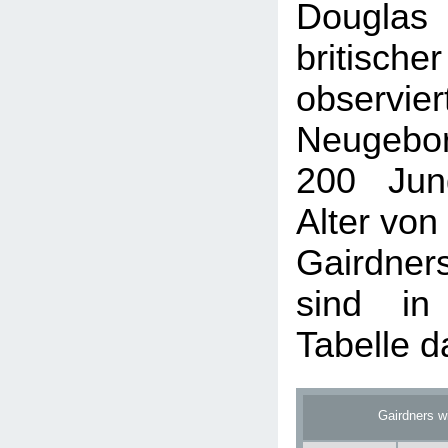
Douglas 
britisch
obser
Neugebo
200 Jun
Alter von
Gairdne
sind in
Tabelle da
Gairdners w