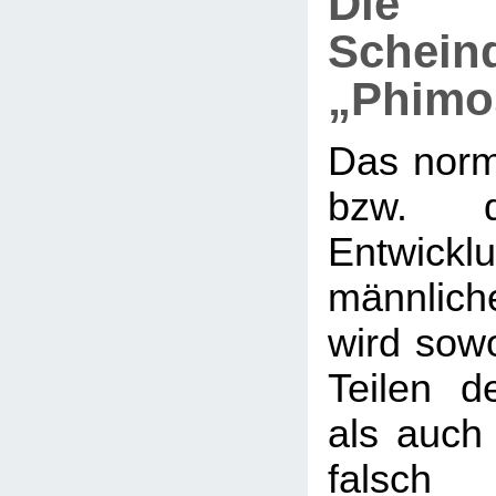
Die
Schein
„Phimo
Das nor
bzw. d
Entwi
männlic
wird sow
Teilen de
als auch 
falsch 