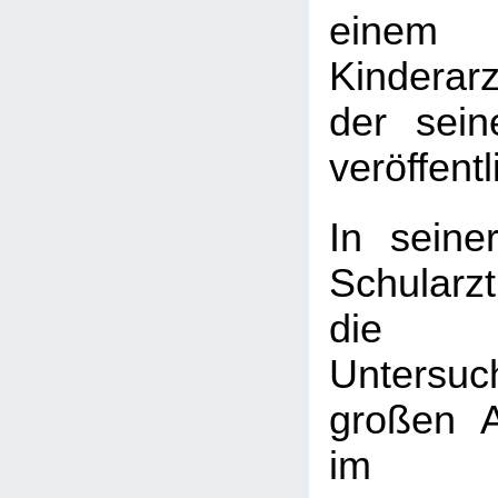
einem
Kinderarz
der sein
veröffentl
In seine
Schularzt
die k
Untersu
großen 
im Sc