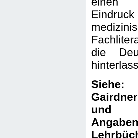
einen 
Eindru
medizini
Fachliter
die Deut
hinterlas
Sie
Gairdne
und V
Ang
Lehrb