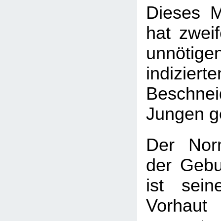
Dieses M
hat zweif
unnötige
indizierte
Beschnei
Jungen ge
Der Nor
der Gebu
ist sei
Vorhau