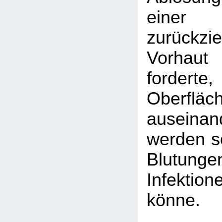
eine
zurückzi
Vorhaut 
fordert
Oberfl
auseina
werden so
Blutu
Infektion
könne.