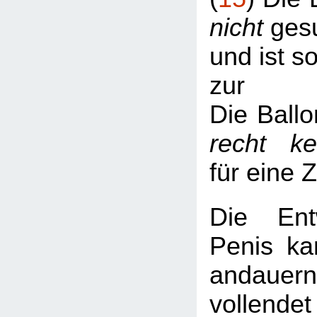
nicht
gesu
und ist s
zur
Die Ballo
recht k
für eine 
Die Ent
Penis ka
andaue
vollend