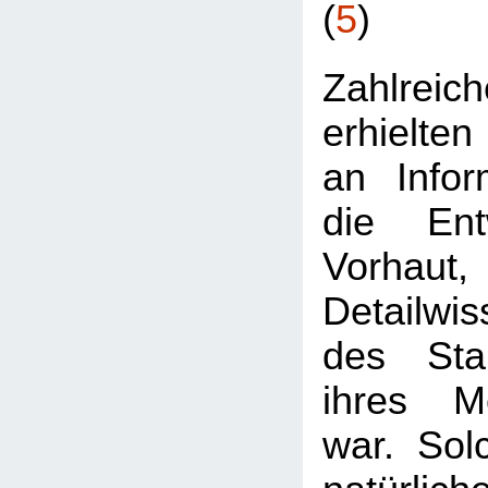
(
5
)
Zahlre
erhielten
an Infor
die Ent
Vorhaut
Detailwis
des Stan
ihres Me
war. Sol