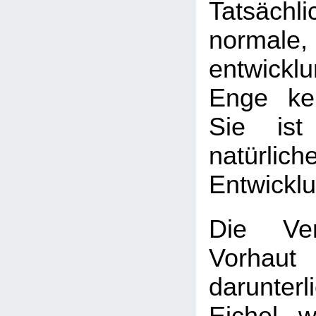
Tatsäch
normale,
entwickl
Enge kei
Sie ist
natürlich
Entwickl
Die Ver
Vorha
darunter