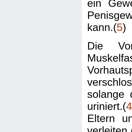
ein Gew
Penisge
kann.(
5
)
Die Vor
Muskelfa
Vorhautsp
verschl
solange 
uriniert.(
4
Eltern u
verleiten