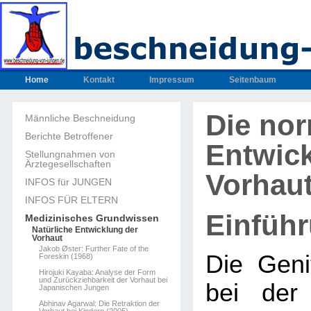
Home
Kontakt
Impressum
Seitenbaum
Die no
Männliche Beschneidung
Berichte Betroffener
Entwic
Stellungnahmen von
Ärztegesellschaften
Vorhau
INFOS für JUNGEN
INFOS FÜR ELTERN
Einfüh
Medizinisches Grundwissen
Natürliche Entwicklung der
Vorhaut
Jakob Øster: Further Fate of the
Die Geni
Foreskin (1968)
Hirojuki Kayaba: Analyse der Form
und Zurückziehbarkeit der Vorhaut bei
bei der
Japanischen Jungen
Abhinav Agarwal: Die Retraktion der