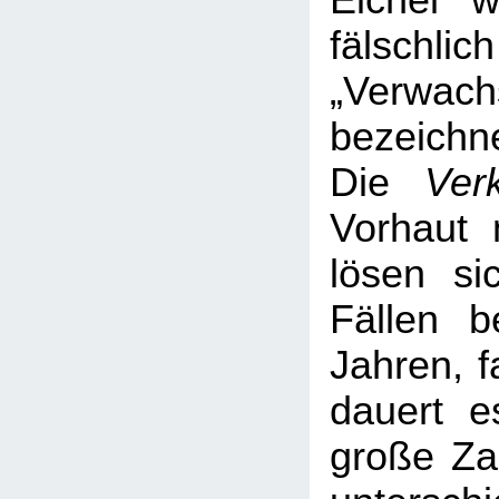
Eichel 
fälsc
„Verwach
bezeichne
Die
Ver
Vorhaut 
lösen si
Fällen b
Jahren, f
dauert e
große Za