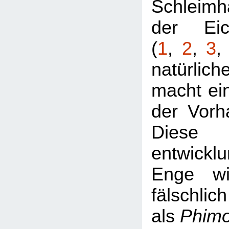
Schleimh
der Eic
(
1
,
2
,
3
natürlic
macht ei
der Vorh
Diese
entwickl
Enge wi
fälschlich
als
Phim