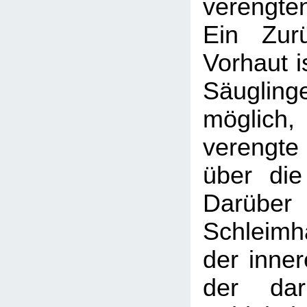
verengte
Ein Zur
Vorhaut is
Säugl
möglic
verengte
über die
Darüber 
Schleimh
der inner
der daru