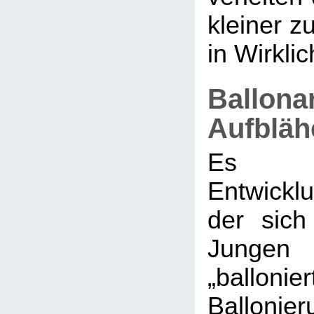
kleiner zu
in Wirklich
Ballona
Aufbläh
Es g
Entwickl
der sic
Jungen 
„ballonier
Balloni