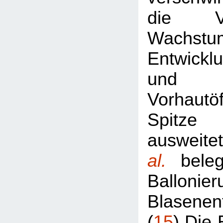
die V
Wachst
Entwickl
und 
Vorhautö
Spitze
ausweit
al.
bele
Ballon
Blasenen
(
15
) Die 