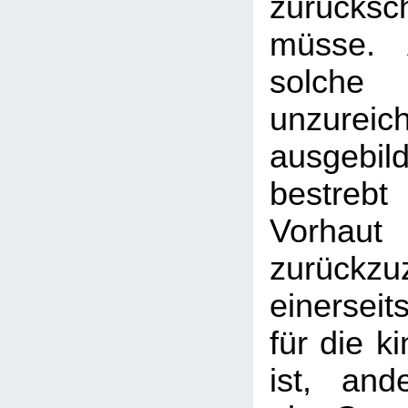
zurücks
müsse. 
sol
unzureic
ausgebi
bestreb
Vorhau
zurückz
einersei
für die k
ist, and