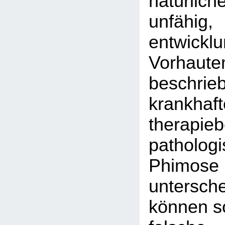
natürlich
unfähig,
entwickl
Vorhaute
beschrie
krankhaft
therapieb
patholog
Phi
untersc
können so