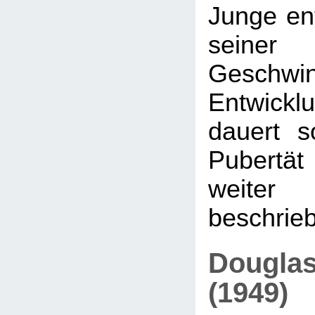
Junge ent
seiner 
Geschwi
Entwicklu
dauert s
Pubertät 
weit
beschrieb
Douglas
(1949)