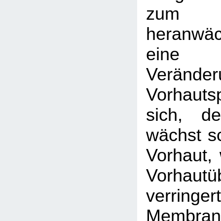
zum
heranwä
eine
Veränder
Vorhaut
sich, de
wächst sc
Vorhaut, 
Vorhautü
verri
Membran