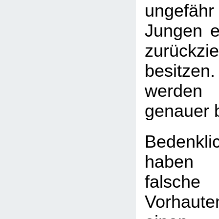
ungefäh
Jungen ei
zurückzi
besitzen.
werden 
genauer 
Bedenkli
haben
falsch
Vorhaute