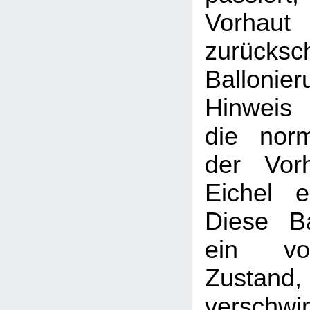
Vorhaut
zurücksc
Balloni
Hinweis
die nor
der Vor
Eichel e
Diese Ba
ein vor
Zustand, 
verschwi