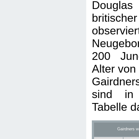
Douglas 
britisch
obser
Neugebo
200 Jun
Alter von
Gairdne
sind in
Tabelle da
Gairdners w