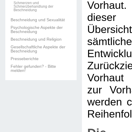
Vorhaut.
Schmerzen und
Schmerzbehandlung der
Beschneidung
dieser 
Beschneidung und Sexualität
Übers
Psychologische Aspekte der
Beschneidung
sämtlich
Beschneidung und Religion
Gesellschaftliche Aspekte der
Entwi
Beschneidung
Presseberichte
Zurückzi
Fehler gefunden? - Bitte
melden!
Vorhaut 
zur Vorh
werden c
Reihenfol