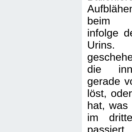
Aufblähe
beim Wa
infolge 
Urins.
gescheh
die inn
gerade v
löst, ode
hat, was 
im dritt
passier