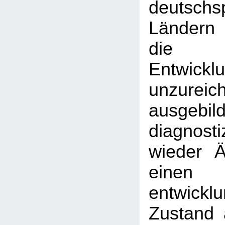
deutschs
Ländern
die 
Entwicklu
unzureic
ausgebil
diagnost
wieder Är
einen
entwickl
Zustand 