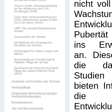
Vorhaut bei Kindern (2005)
nicht voll
Teng-Fu Hsieh: Vorhautentwicklung
vor der Adoleszenz bei 2149
Wachst
Schuljungen (2006)
Chao Yang: Vorhautentwicklung bei
10421 chinesischen Jungen im Alter
Entwickl
von 0-18 Jahren (2010)
CIRP: Die normale Entwicklung der
Vorhaut
Pubertät
Zurückziehen der Vorhaut
ins Erw
Die Epidemie der erzwungenen
Retraktion der Vorhaut
Penishygiene für intakte Jungen und
an. Dies
Männer
Neuseeländische Gesellschaft für
die dar
Pädiatrie: Pflege der Vorhaut
Amerikanischer Kinderärzteverband:
Pflege des unbeschnittenen Penis
Studien
(2013)
Anatomie und Funktion der Vorhaut
bieten In
Vorhautpflege
die 
Zeitgemäße Behandlung häufiger
Vorhauterkrankungen
Komplikationen
Entwi
Tod und Beschneidung