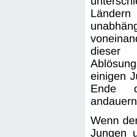
unterschi
Länder
unabhäng
vonein
diese
Ablösun
einigen 
Ende d
andauern
Wenn der
Jungen 