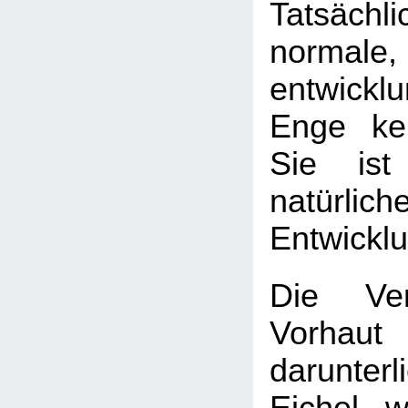
Tatsäch
normale,
entwickl
Enge kei
Sie ist
natürlich
Entwickl
Die Ver
Vorha
darunter