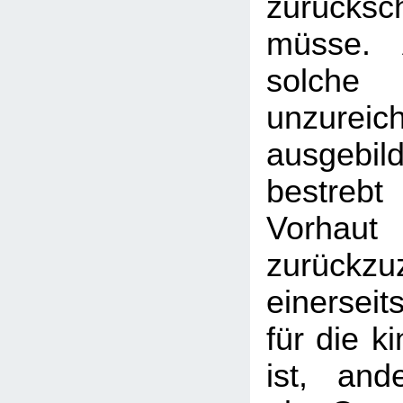
zurücks
müsse. 
sol
unzureic
ausgebi
bestreb
Vorhau
zurückz
einersei
für die k
ist, and