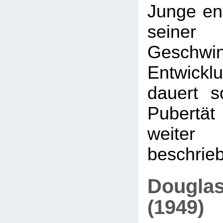
Junge ent
seiner 
Geschwi
Entwicklu
dauert s
Pubertät 
weit
beschrieb
Douglas
(1949)