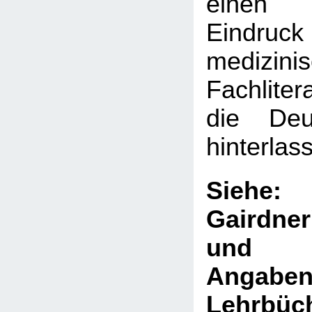
einen 
Eindru
medizini
Fachliter
die Deut
hinterlas
Sie
Gairdne
und V
Ang
Lehrb