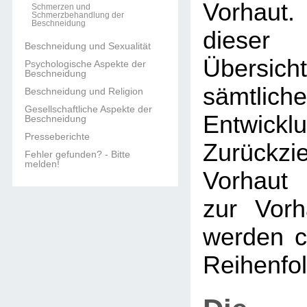
Vorhaut.
Schmerzen und
Schmerzbehandlung der
Beschneidung
dieser 
Beschneidung und Sexualität
Übers
Psychologische Aspekte der
Beschneidung
sämtlich
Beschneidung und Religion
Gesellschaftliche Aspekte der
Entwi
Beschneidung
Presseberichte
Zurückzi
Fehler gefunden? - Bitte
melden!
Vorhaut 
zur Vorh
werden c
Reihenfol