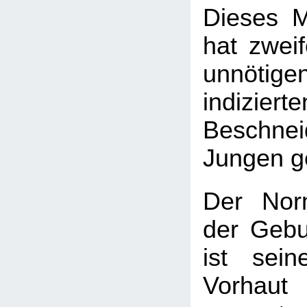
Dieses M
hat zweif
unnötige
indizierte
Beschnei
Jungen ge
Der Nor
der Gebu
ist sei
Vorhau