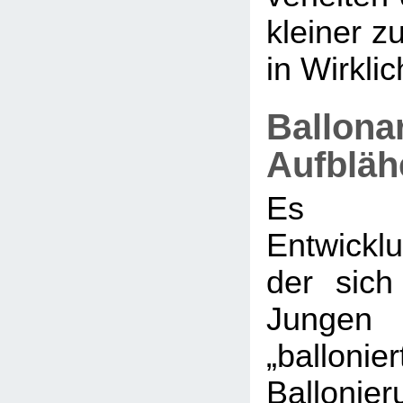
kleiner zu
in Wirklich
Ballona
Aufbläh
Es g
Entwickl
der sic
Jungen 
„ballonier
Balloni