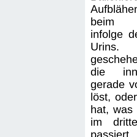
Aufblähe
beim Wa
infolge 
Urins.
gescheh
die inn
gerade v
löst, ode
hat, was 
im dritt
passier