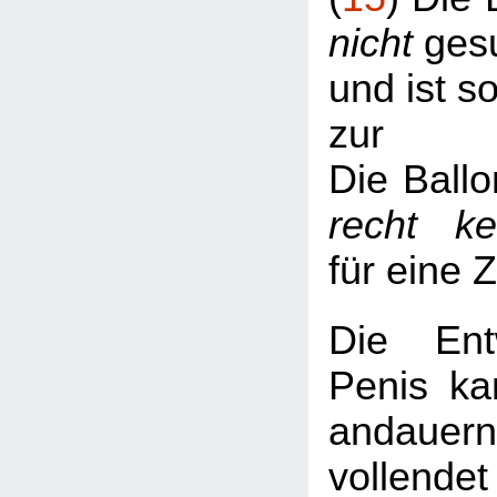
nicht
gesu
und ist s
zur
Die Ballo
recht k
für eine 
Die Ent
Penis ka
andaue
vollend