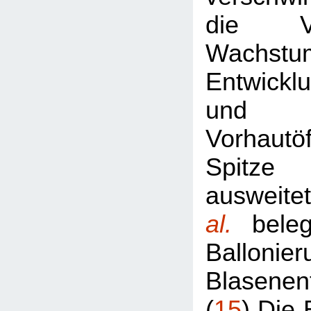
die V
Wachst
Entwickl
und 
Vorhautö
Spitze
ausweit
al.
bele
Ballon
Blasenen
(
15
) Die 