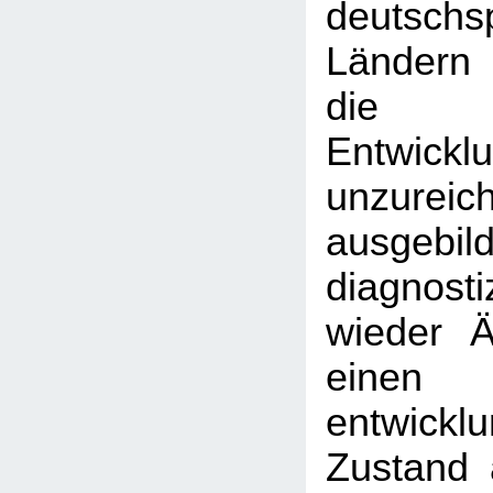
deutschs
Ländern
die 
Entwicklu
unzureic
ausgebil
diagnost
wieder Är
einen
entwickl
Zustand 