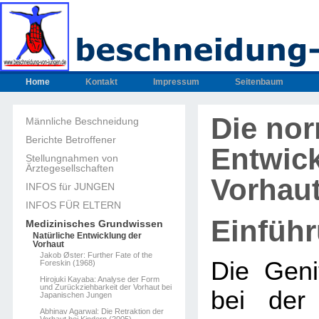
Home
Kontakt
Impressum
Seitenbaum
Die no
Männliche Beschneidung
Berichte Betroffener
Entwic
Stellungnahmen von
Ärztegesellschaften
Vorhau
INFOS für JUNGEN
INFOS FÜR ELTERN
Einfüh
Medizinisches Grundwissen
Natürliche Entwicklung der
Vorhaut
Jakob Øster: Further Fate of the
Die Geni
Foreskin (1968)
Hirojuki Kayaba: Analyse der Form
und Zurückziehbarkeit der Vorhaut bei
bei der
Japanischen Jungen
Abhinav Agarwal: Die Retraktion der