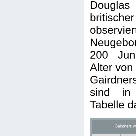
Douglas 
britisch
obser
Neugebo
200 Jun
Alter von
Gairdne
sind in
Tabelle da
Gairdners w