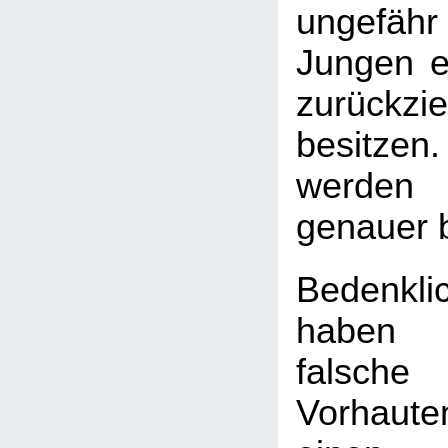
ungefäh
Jungen ei
zurückzi
besitzen.
werden 
genauer 
Bedenkli
haben
falsch
Vorhaute