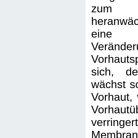
zum
heranwä
eine
Veränder
Vorhaut
sich, de
wächst sc
Vorhaut, 
Vorhautü
verri
Membran