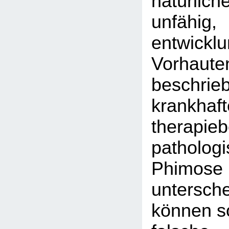
natürlich
unfähig,
entwickl
Vorhaute
beschrie
krankhaft
therapieb
patholog
Phi
untersc
können so