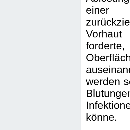
eine
zurückzi
Vorhaut 
fordert
Oberfl
auseina
werden so
Blutu
Infektion
könne.