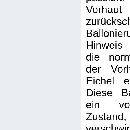
Vorhaut
zurücksc
Balloni
Hinweis
die nor
der Vor
Eichel e
Diese Ba
ein vor
Zustand, 
verschwi