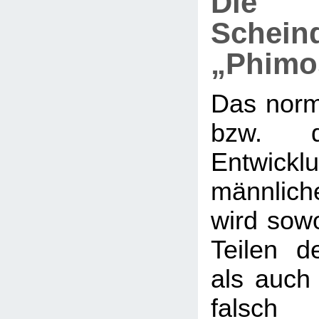
Die
Schein
„Phimo
Das nor
bzw. d
Entwi
männlic
wird sow
Teilen de
als auch 
falsch 