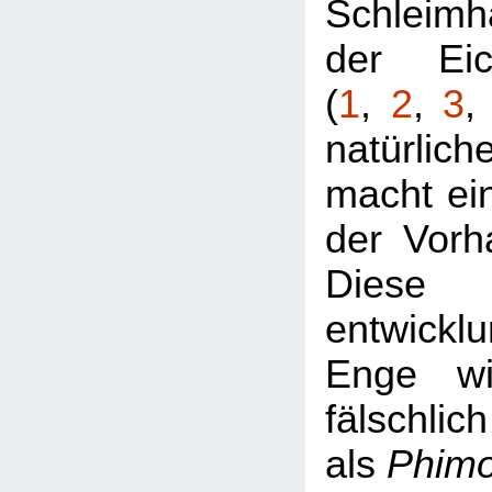
Schleimh
der Eic
(
1
,
2
,
3
natürlic
macht ei
der Vorh
Diese
entwickl
Enge wi
fälschlich
als
Phim