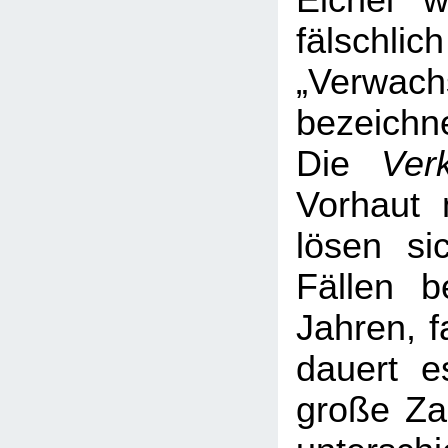
Eichel 
fälsc
„Verwach
bezeichne
Die
Ver
Vorhaut 
lösen si
Fällen b
Jahren, f
dauert e
große Za