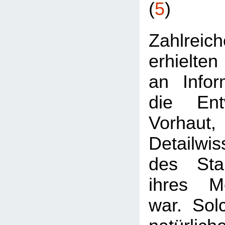
(
5
)
Zahlre
erhielten
an Infor
die Ent
Vorhaut
Detailwis
des Stan
ihres Me
war. Sol