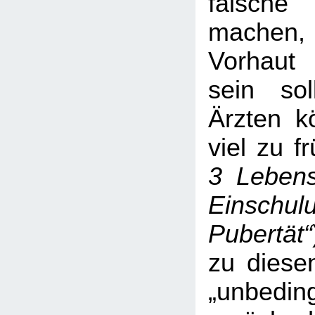
falsc
machen,
Vorhaut 
sein soll
Ärzten k
viel zu f
3 Lebens
Einschul
Pubertät“
zu diese
„unbeding