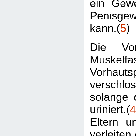
ein Gew
Penisge
kann.(
5
)
Die Vor
Muskelfa
Vorhautsp
verschl
solange 
uriniert.(
4
Eltern u
verleiten