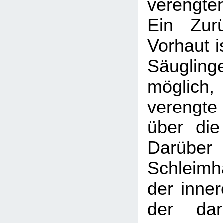
verengte
Ein Zur
Vorhaut is
Säugl
möglic
verengte
über die
Darüber 
Schleimh
der inner
der daru