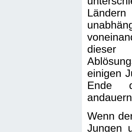
unterschi
Länder
unabhäng
vonein
diese
Ablösun
einigen 
Ende d
andauern
Wenn der
Jungen 