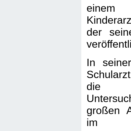
einem
Kinderarz
der sein
veröffentl
In seine
Schularzt
die k
Untersu
großen 
im Sc