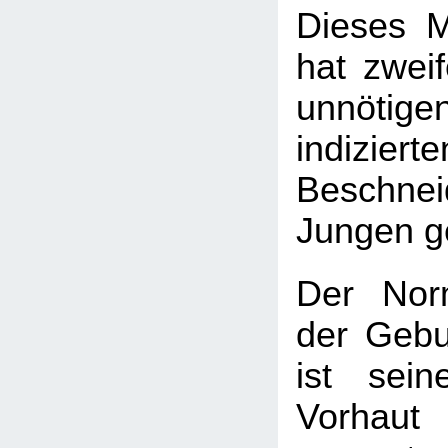
Dieses M
hat zweif
unnötige
indizierte
Beschnei
Jungen ge
Der Nor
der Gebu
ist sei
Vorhau