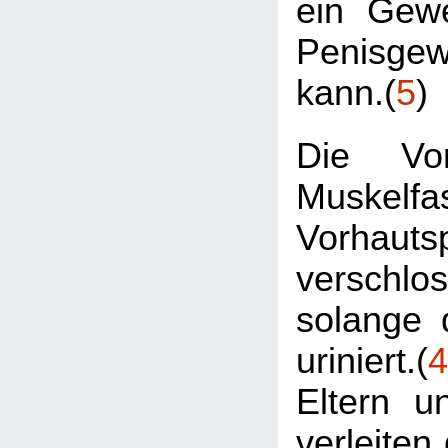
ein Gew
Penisge
kann.(
5
)
Die Vor
Muskelfa
Vorhautsp
verschl
solange 
uriniert.(
4
Eltern u
verleiten