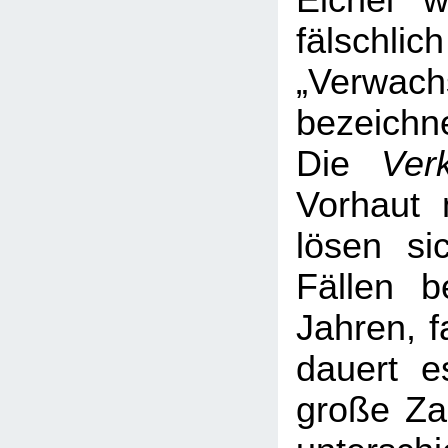
Eichel 
fälsc
„Verwach
bezeichne
Die
Ver
Vorhaut 
lösen si
Fällen b
Jahren, f
dauert e
große Za