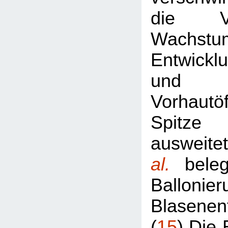
die V
Wachst
Entwickl
und 
Vorhautö
Spitze
ausweit
al.
bele
Ballon
Blasenen
(
15
) Die 