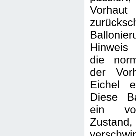
Vorhaut
zurücksc
Balloni
Hinweis
die nor
der Vor
Eichel e
Diese Ba
ein vor
Zustand, 
verschwi