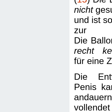
nicht
gesu
und ist s
zur
Die Ballo
recht k
für eine 
Die Ent
Penis ka
andaue
vollend