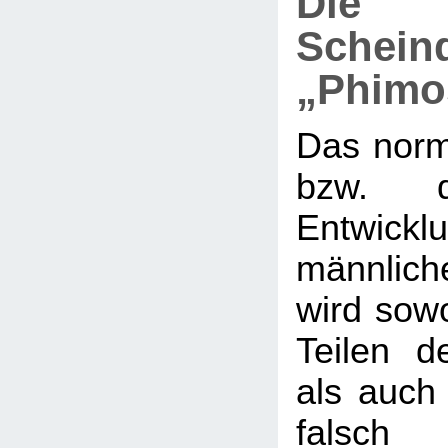
Die
Schein
„Phimo
Das nor
bzw. d
Entwi
männlic
wird sow
Teilen de
als auch 
falsch 