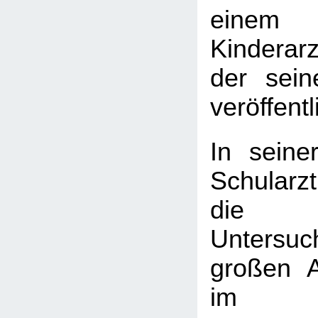
einem
Kinderarz
der sein
veröffentl
In seine
Schularzt
die k
Untersu
großen 
im Sc