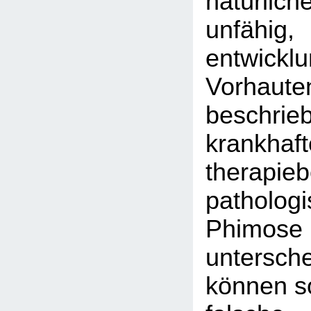
natürlich
unfähig,
entwickl
Vorhaute
beschrie
krankhaft
therapieb
patholog
Phi
untersc
können so