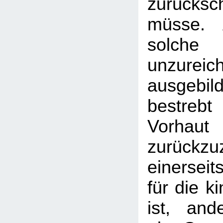
zurücks
müsse. 
sol
unzureic
ausgebi
bestreb
Vorhau
zurückz
einersei
für die k
ist, and