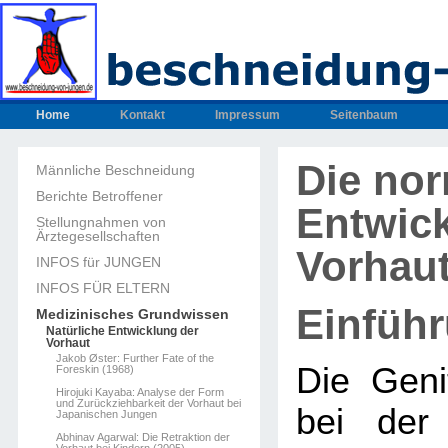
Home
Kontakt
Impressum
Seitenbaum
Die no
Männliche Beschneidung
Berichte Betroffener
Entwic
Stellungnahmen von
Ärztegesellschaften
Vorhau
INFOS für JUNGEN
INFOS FÜR ELTERN
Einfüh
Medizinisches Grundwissen
Natürliche Entwicklung der
Vorhaut
Jakob Øster: Further Fate of the
Die Geni
Foreskin (1968)
Hirojuki Kayaba: Analyse der Form
und Zurückziehbarkeit der Vorhaut bei
bei der
Japanischen Jungen
Abhinav Agarwal: Die Retraktion der