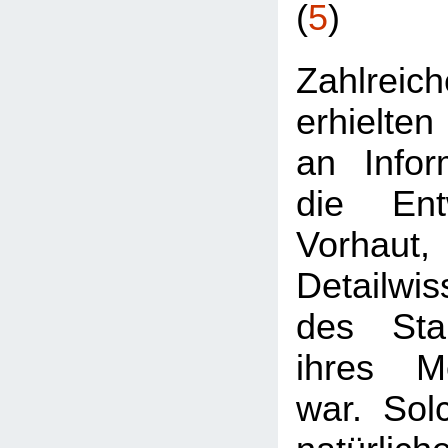
(
5
)
Zahlre
erhielten
an Infor
die Ent
Vorhaut
Detailwis
des Stan
ihres Me
war. Sol