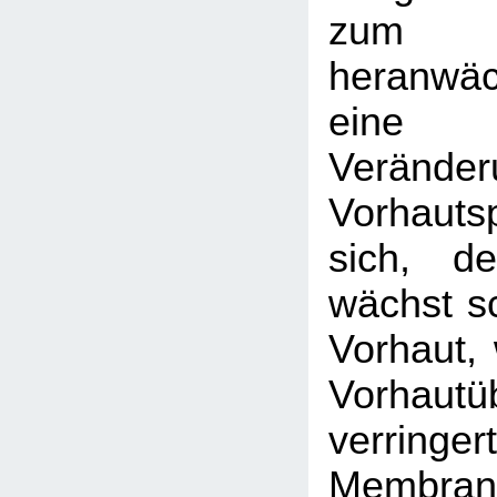
zum
heranwä
eine
Veränder
Vorhaut
sich, de
wächst sc
Vorhaut, 
Vorhautü
verri
Membran