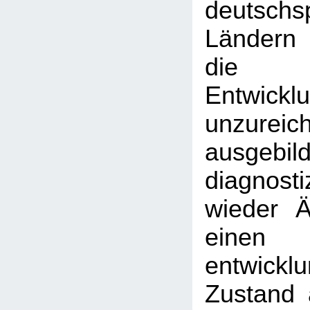
deutschs
Ländern
die 
Entwicklu
unzureic
ausgebil
diagnost
wieder Är
einen
entwickl
Zustand 