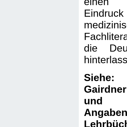
einen 
Eindru
medizini
Fachliter
die Deut
hinterlas
Sie
Gairdne
und V
Ang
Lehrb