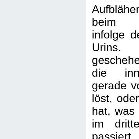
Aufblähe
beim Wa
infolge 
Urins.
gescheh
die inn
gerade v
löst, ode
hat, was 
im dritt
passier