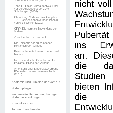
Vorhaut bei Kindern (2005)
nicht voll
Teng-Fu Hsieh: Vorhautentwicklung
vor der Adoleszenz bei 2149
Wachst
Schuljungen (2006)
Chao Yang: Vorhautentwicklung bei
10421 chinesischen Jungen im Alter
Entwickl
von 0-18 Jahren (2010)
CIRP: Die normale Entwicklung der
Vorhaut
Pubertät
Zurückziehen der Vorhaut
ins Erw
Die Epidemie der erzwungenen
Retraktion der Vorhaut
Penishygiene für intakte Jungen und
an. Dies
Männer
Neuseeländische Gesellschaft für
die dar
Pädiatrie: Pflege der Vorhaut
Amerikanischer Kinderärzteverband:
Pflege des unbeschnittenen Penis
Studien
(2013)
Anatomie und Funktion der Vorhaut
bieten In
Vorhautpflege
die 
Zeitgemäße Behandlung häufiger
Vorhauterkrankungen
Komplikationen
Entwi
Tod und Beschneidung