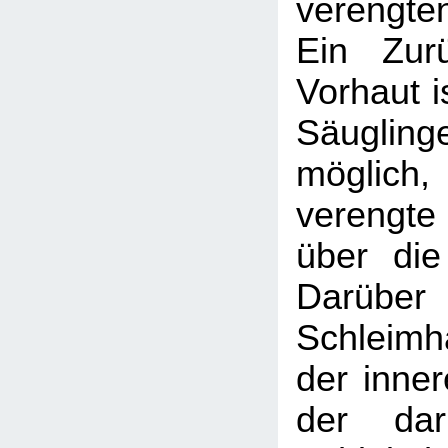
verengte
Ein Zur
Vorhaut is
Säugl
möglic
verengte
über die
Darüber 
Schleimh
der inner
der daru