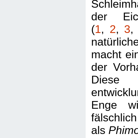
Schleimh
der Eic
(
1
,
2
,
3
natürlic
macht ei
der Vorh
Diese
entwickl
Enge wi
fälschlich
als
Phim