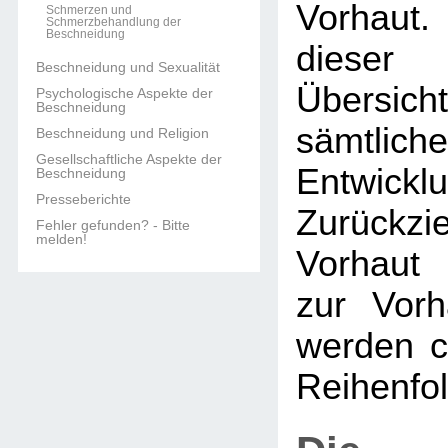
Vorhaut.
Schmerzen und
Schmerzbehandlung der
Beschneidung
dieser 
Beschneidung und Sexualität
Übers
Psychologische Aspekte der
Beschneidung
sämtlich
Beschneidung und Religion
Gesellschaftliche Aspekte der
Entwi
Beschneidung
Presseberichte
Zurückzi
Fehler gefunden? - Bitte
melden!
Vorhaut 
zur Vorh
werden c
Reihenfol