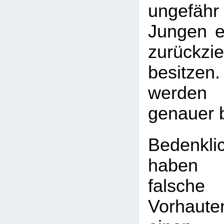
ungefäh
Jungen ei
zurückzi
besitzen.
werden 
genauer 
Bedenkli
haben
falsch
Vorhaute