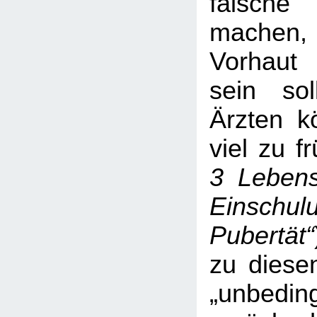
falsc
machen,
Vorhaut 
sein soll
Ärzten k
viel zu f
3 Lebens
Einschul
Pubertät“
zu diese
„unbeding