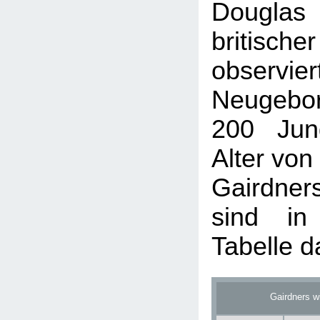
Douglas 
britisch
obser
Neugebo
200 Jun
Alter von
Gairdne
sind in
Tabelle da
Gairdners w