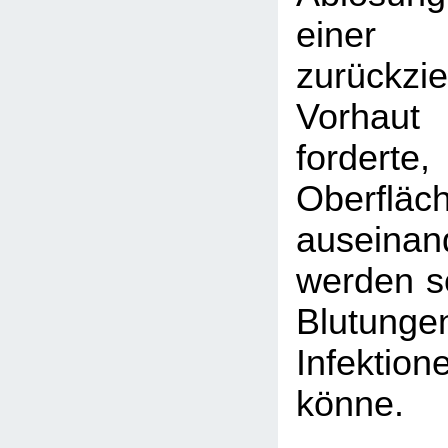
eine
zurückzi
Vorhaut 
fordert
Oberfl
auseina
werden so
Blutu
Infektion
könne.