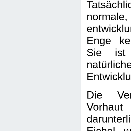
Tatsäch
normale,
entwickl
Enge kei
Sie ist
natürlich
Entwickl
Die Ver
Vorha
darunter