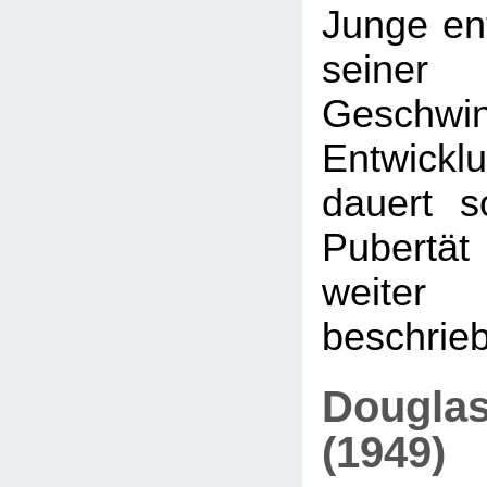
Junge ent
seiner 
Geschwi
Entwicklu
dauert s
Pubertät 
weit
beschrieb
Douglas
(1949)