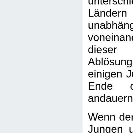
unterschi
Länder
unabhäng
vonein
diese
Ablösun
einigen 
Ende d
andauern
Wenn der
Jungen 