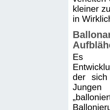
kleiner zu
in Wirklich
Ballona
Aufbläh
Es g
Entwickl
der sic
Jungen 
„ballonier
Balloni