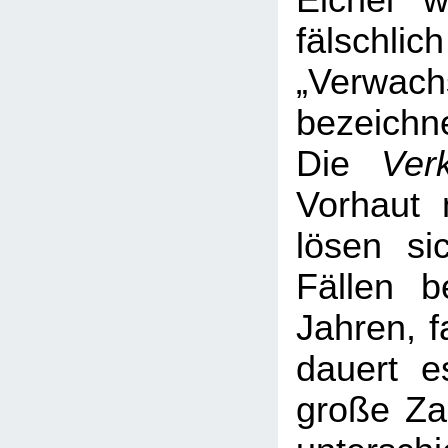
Eichel 
fälsc
„Verwach
bezeichne
Die
Ver
Vorhaut 
lösen si
Fällen b
Jahren, f
dauert e
große Za