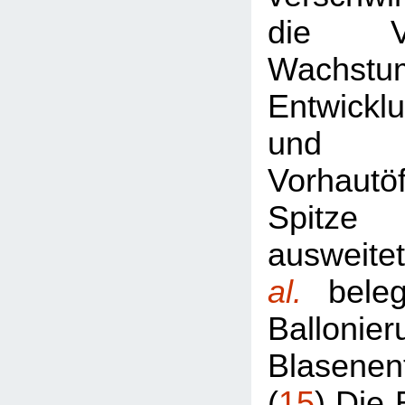
die V
Wachst
Entwickl
und 
Vorhautö
Spitze
ausweit
al.
bele
Ballon
Blasenen
(
15
) Die 