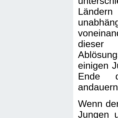
unterschi
Länder
unabhäng
vonein
diese
Ablösun
einigen 
Ende d
andauern
Wenn der
Jungen 