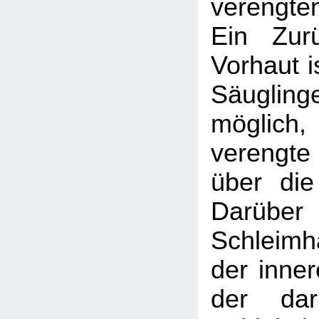
verengte
Ein Zur
Vorhaut is
Säugl
möglic
verengte
über die
Darüber 
Schleimh
der inner
der daru