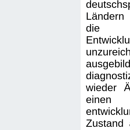
deutschs
Ländern
die 
Entwicklu
unzureic
ausgebil
diagnost
wieder Är
einen
entwickl
Zustand 