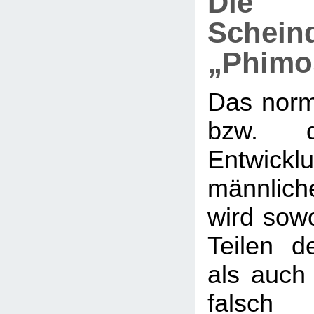
Die
Schein
„Phimo
Das nor
bzw. d
Entwi
männlic
wird sow
Teilen de
als auch 
falsch 