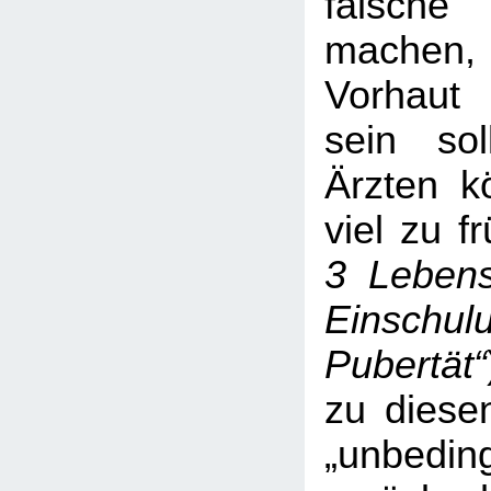
falsc
machen,
Vorhaut 
sein soll
Ärzten k
viel zu f
3 Lebens
Einschul
Pubertät“
zu diese
„unbeding