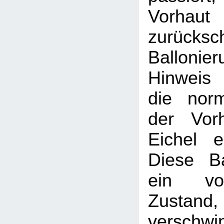
Vorhaut
zurücksc
Balloni
Hinweis
die nor
der Vor
Eichel e
Diese Ba
ein vor
Zustand, 
verschwi