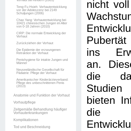
Vorhaut bei Kindern (2005)
nicht voll
Teng-Fu Hsieh: Vorhautentwicklung
vor der Adoleszenz bei 2149
Wachst
Schuljungen (2006)
Chao Yang: Vorhautentwicklung bei
10421 chinesischen Jungen im Alter
Entwickl
von 0-18 Jahren (2010)
CIRP: Die normale Entwicklung der
Vorhaut
Pubertät
Zurückziehen der Vorhaut
ins Erw
Die Epidemie der erzwungenen
Retraktion der Vorhaut
Penishygiene für intakte Jungen und
an. Dies
Männer
Neuseeländische Gesellschaft für
die dar
Pädiatrie: Pflege der Vorhaut
Amerikanischer Kinderärzteverband:
Pflege des unbeschnittenen Penis
Studien
(2013)
Anatomie und Funktion der Vorhaut
bieten In
Vorhautpflege
die 
Zeitgemäße Behandlung häufiger
Vorhauterkrankungen
Komplikationen
Entwi
Tod und Beschneidung