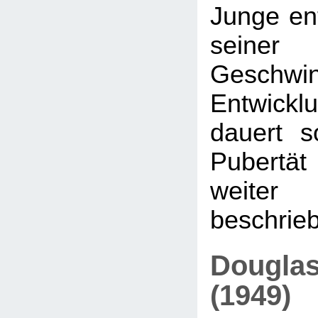
Junge ent
seiner 
Geschwi
Entwicklu
dauert s
Pubertät 
weit
beschrieb
Douglas
(1949)