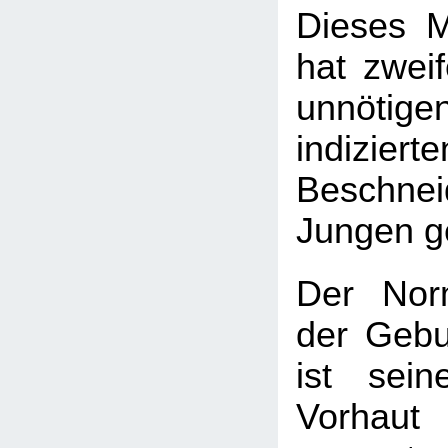
Dieses M
hat zweif
unnötige
indizierte
Beschnei
Jungen ge
Der Nor
der Gebu
ist sei
Vorhau