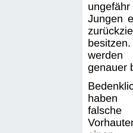
ungefäh
Jungen ei
zurückzi
besitzen.
werden 
genauer 
Bedenkli
haben
falsch
Vorhaute