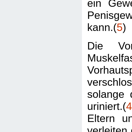
ein Gew
Penisge
kann.(
5
)
Die Vor
Muskelfa
Vorhautsp
verschl
solange 
uriniert.(
4
Eltern u
verleiten