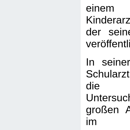
einem
Kinderarz
der sein
veröffentl
In seine
Schularzt
die k
Untersu
großen 
im Sc