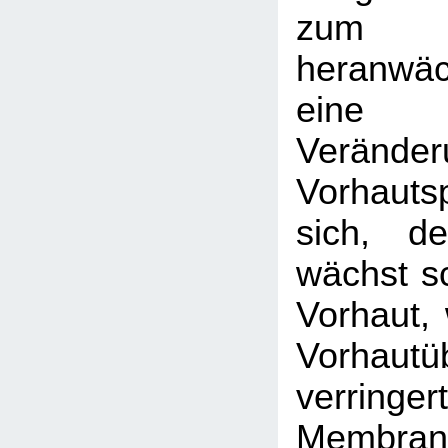
zum
heranwä
eine
Veränder
Vorhaut
sich, de
wächst sc
Vorhaut, 
Vorhautü
verri
Membran