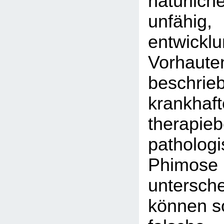
natürlich
unfähig,
entwickl
Vorhaute
beschrie
krankhaft
therapieb
patholog
Phi
untersc
können so