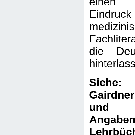
einen 
Eindru
medizini
Fachliter
die Deut
hinterlas
Sie
Gairdne
und V
Ang
Lehrb