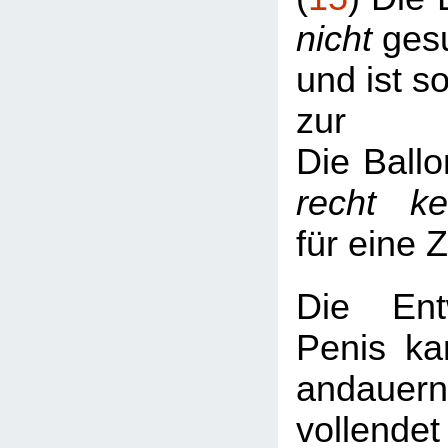
nicht
gesu
und ist s
zur
Die Ballo
recht k
für eine 
Die Ent
Penis ka
andaue
vollend