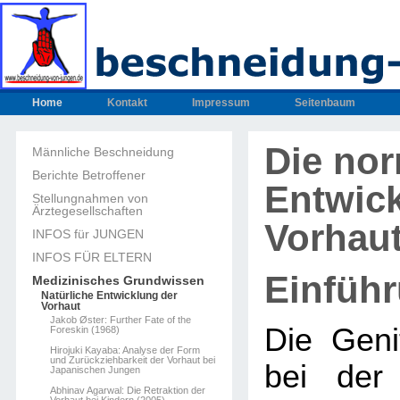
Home
Kontakt
Impressum
Seitenbaum
Die no
Männliche Beschneidung
Berichte Betroffener
Entwic
Stellungnahmen von
Ärztegesellschaften
Vorhau
INFOS für JUNGEN
INFOS FÜR ELTERN
Einfüh
Medizinisches Grundwissen
Natürliche Entwicklung der
Vorhaut
Jakob Øster: Further Fate of the
Die Geni
Foreskin (1968)
Hirojuki Kayaba: Analyse der Form
und Zurückziehbarkeit der Vorhaut bei
bei der
Japanischen Jungen
Abhinav Agarwal: Die Retraktion der