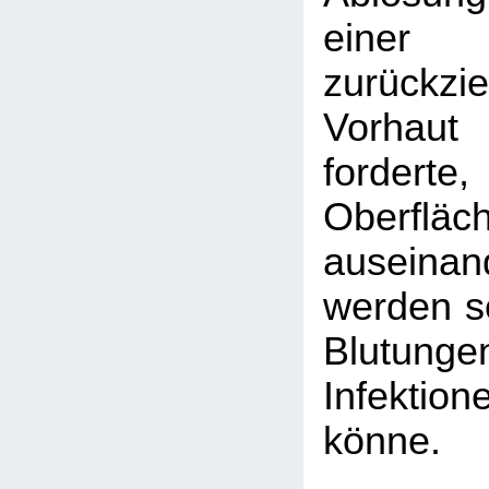
eine
zurückzi
Vorhaut 
fordert
Oberfl
auseina
werden so
Blutu
Infektion
könne.