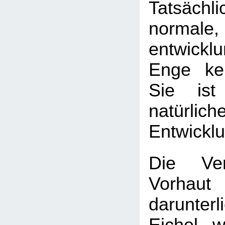
Tatsäch
normale,
entwickl
Enge kei
Sie ist
natürlich
Entwickl
Die Ver
Vorha
darunter