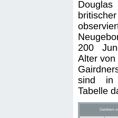
Douglas 
britisch
obser
Neugebo
200 Jun
Alter von
Gairdne
sind in
Tabelle da
Gairdners w