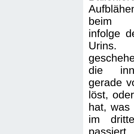
Aufblähe
beim Wa
infolge 
Urins.
gescheh
die inn
gerade v
löst, ode
hat, was 
im dritt
passier