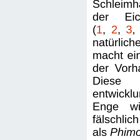
Schleimh
der Eic
(
1
,
2
,
3
natürlic
macht ei
der Vorh
Diese
entwickl
Enge wi
fälschlich
als
Phim