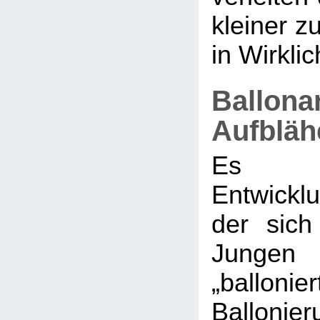
kleiner zu
in Wirklich
Ballona
Aufbläh
Es g
Entwickl
der sic
Jungen 
„ballonier
Balloni