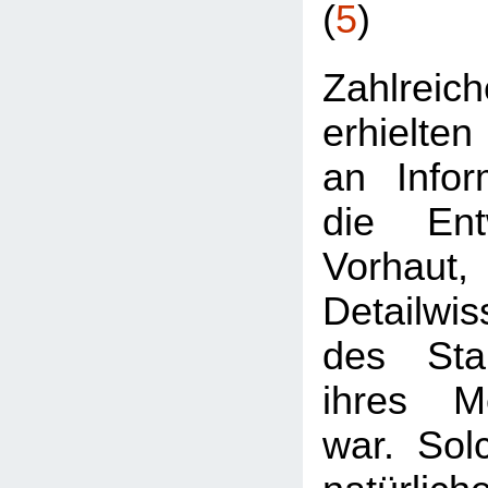
(
5
)
Zahlre
erhielten
an Infor
die Ent
Vorhaut
Detailwis
des Stan
ihres Me
war. Sol