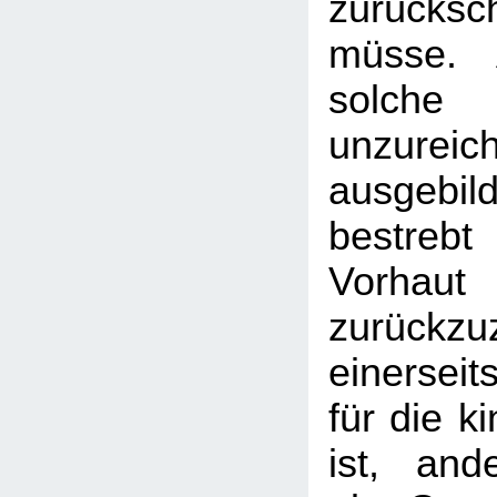
zurücks
müsse. 
sol
unzureic
ausgebi
bestreb
Vorhau
zurückz
einersei
für die k
ist, and