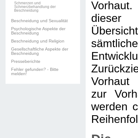
Vorhaut.
Schmerzen und
Schmerzbehandlung der
Beschneidung
dieser 
Beschneidung und Sexualität
Übers
Psychologische Aspekte der
Beschneidung
sämtlich
Beschneidung und Religion
Gesellschaftliche Aspekte der
Entwi
Beschneidung
Presseberichte
Zurückzi
Fehler gefunden? - Bitte
melden!
Vorhaut 
zur Vorh
werden c
Reihenfol