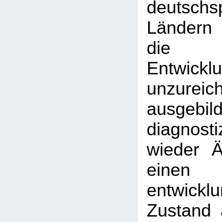
deutschs
Ländern
die 
Entwicklu
unzureic
ausgebil
diagnost
wieder Är
einen
entwickl
Zustand 