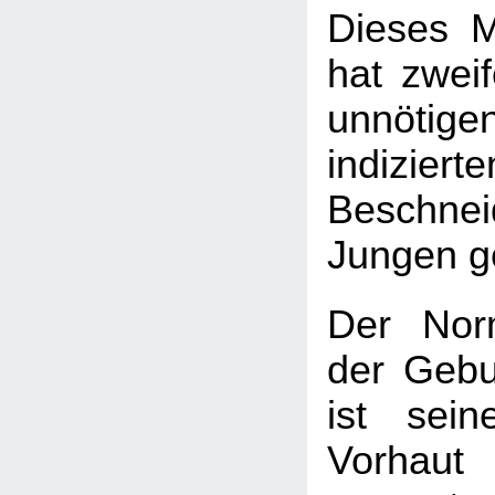
Dieses M
hat zweif
unnötige
indizierte
Beschnei
Jungen ge
Der Nor
der Gebu
ist sei
Vorhau