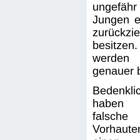
ungefäh
Jungen ei
zurückzi
besitzen.
werden 
genauer 
Bedenkli
haben
falsch
Vorhaute