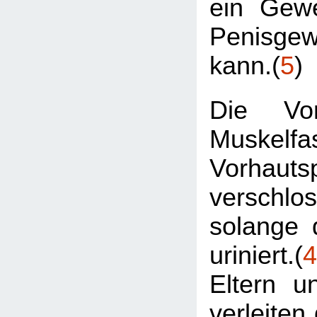
ein Gew
Penisge
kann.(
5
)
Die Vor
Muskelfa
Vorhautsp
verschl
solange 
uriniert.(
4
Eltern u
verleiten