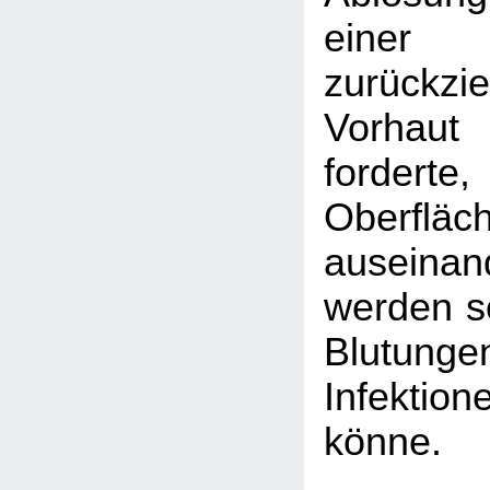
eine
zurückzi
Vorhaut 
fordert
Oberfl
auseina
werden so
Blutu
Infektion
könne.