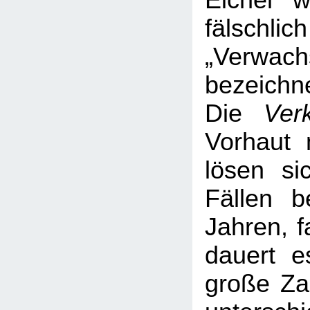
Eichel 
fälsc
„Verwach
bezeichne
Die
Ver
Vorhaut 
lösen si
Fällen b
Jahren, f
dauert e
große Za