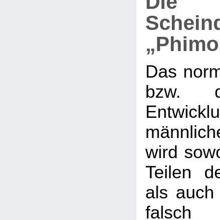
Die
Schein
„Phimo
Das nor
bzw. d
Entwi
männlic
wird sow
Teilen de
als auch 
falsch 