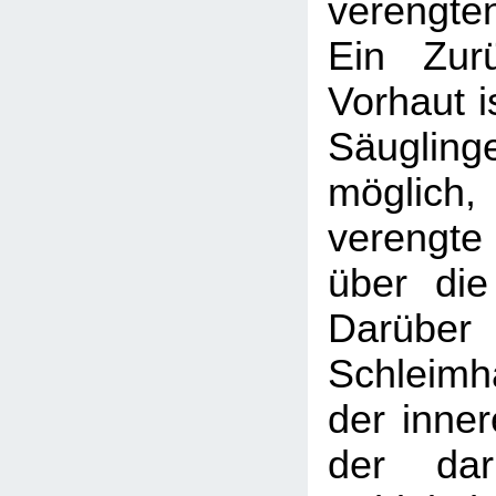
verengte
Ein Zur
Vorhaut is
Säugl
möglic
verengte
über die
Darüber 
Schleimh
der inner
der daru