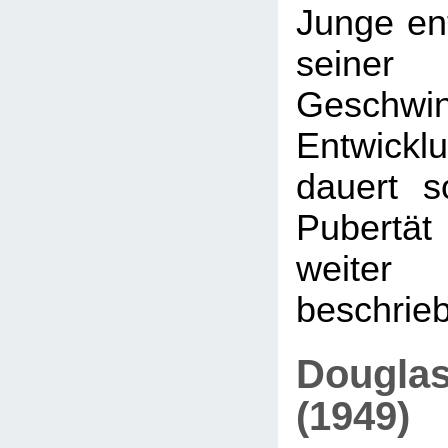
Junge ent
seiner 
Geschwi
Entwicklu
dauert s
Pubertät 
weit
beschrieb
Douglas
(1949)