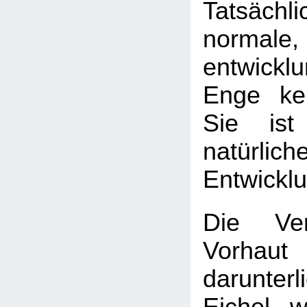
Tatsäch
normale,
entwickl
Enge kei
Sie ist
natürlich
Entwickl
Die Ver
Vorha
darunter