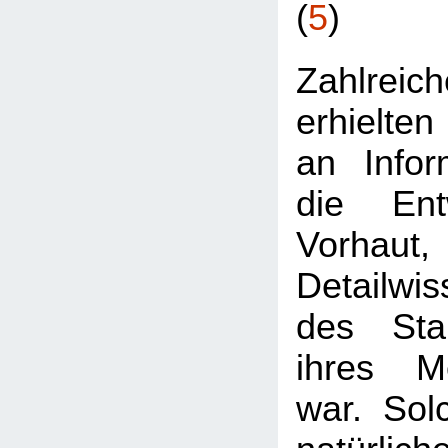
(
5
)
Zahlre
erhielten
an Infor
die Ent
Vorhaut
Detailwis
des Stan
ihres Me
war. Sol