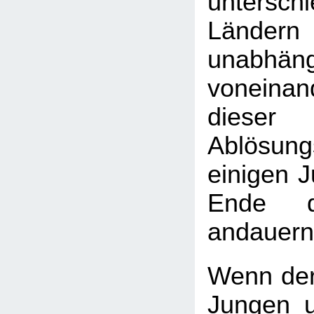
unterschi
Länder
unabhäng
vonein
diese
Ablösun
einigen 
Ende d
andauern
Wenn der
Jungen 