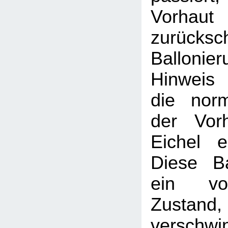
Vorhaut
zurücksc
Balloni
Hinweis
die nor
der Vor
Eichel e
Diese Ba
ein vor
Zustand, 
verschwi