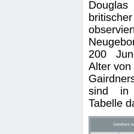
Douglas 
britisch
obser
Neugebo
200 Jun
Alter von
Gairdne
sind in
Tabelle da
Gairdners w