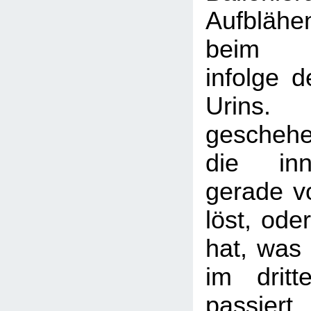
Aufblähe
beim Wa
infolge 
Urins.
gescheh
die inn
gerade v
löst, ode
hat, was 
im dritt
passier