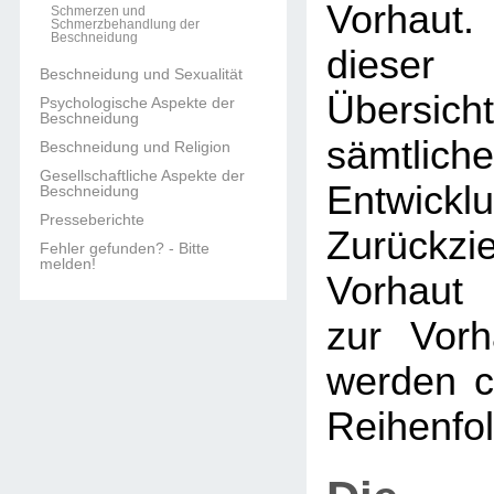
Vorhaut.
Schmerzen und
Schmerzbehandlung der
Beschneidung
dieser 
Beschneidung und Sexualität
Übers
Psychologische Aspekte der
Beschneidung
sämtlich
Beschneidung und Religion
Gesellschaftliche Aspekte der
Entwi
Beschneidung
Presseberichte
Zurückzi
Fehler gefunden? - Bitte
melden!
Vorhaut 
zur Vorh
werden c
Reihenfol