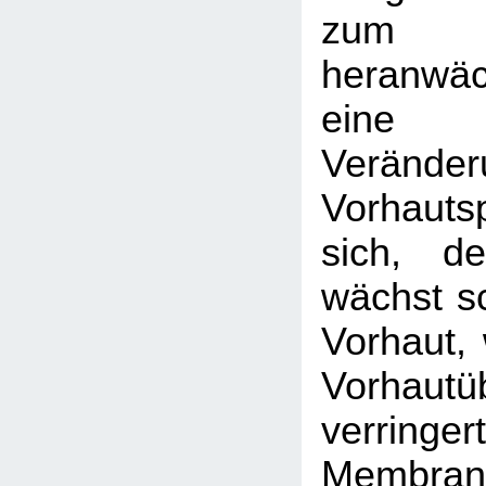
zum
heranwä
eine
Veränder
Vorhaut
sich, de
wächst sc
Vorhaut, 
Vorhautü
verri
Membran