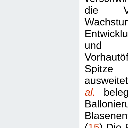
die V
Wachst
Entwickl
und 
Vorhautö
Spitze
ausweit
al.
bele
Ballon
Blasenen
(
15
) Die 