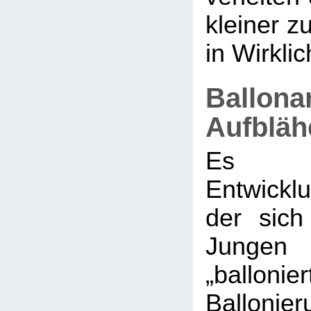
kleiner zu
in Wirklich
Ballona
Aufbläh
Es g
Entwickl
der sic
Jungen 
„ballonier
Balloni