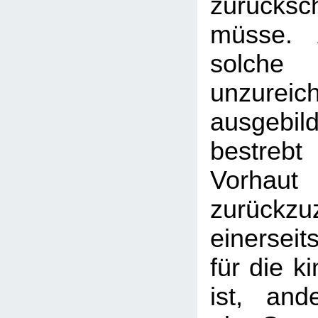
zurücks
müsse. 
sol
unzureic
ausgebi
bestreb
Vorhau
zurückz
einersei
für die k
ist, and