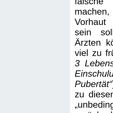
falsc
machen,
Vorhaut 
sein soll
Ärzten k
viel zu f
3 Lebens
Einschul
Pubertät“
zu diese
„unbeding