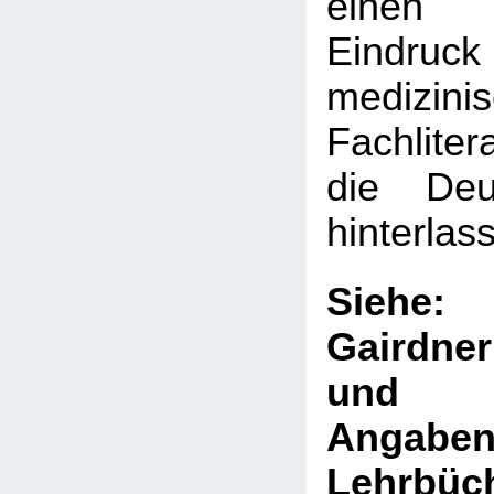
einen 
Eindru
medizini
Fachliter
die Deut
hinterlas
Sie
Gairdne
und V
Ang
Lehrb