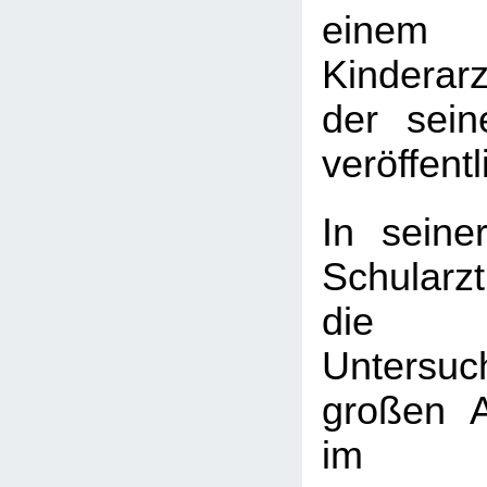
einem
Kinderarz
der sein
veröffentl
In seine
Schularzt
die k
Untersu
großen 
im Sc