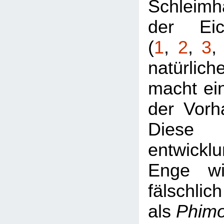
Schleimh
der Eic
(
1
,
2
,
3
natürlic
macht ei
der Vorh
Diese
entwickl
Enge wi
fälschlich
als
Phim