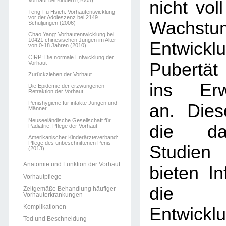
Vorhaut bei Kindern (2005)
nicht voll
Teng-Fu Hsieh: Vorhautentwicklung
vor der Adoleszenz bei 2149
Wachst
Schuljungen (2006)
Chao Yang: Vorhautentwicklung bei
10421 chinesischen Jungen im Alter
Entwickl
von 0-18 Jahren (2010)
CIRP: Die normale Entwicklung der
Vorhaut
Pubertät
Zurückziehen der Vorhaut
ins Erw
Die Epidemie der erzwungenen
Retraktion der Vorhaut
Penishygiene für intakte Jungen und
an. Dies
Männer
Neuseeländische Gesellschaft für
die dar
Pädiatrie: Pflege der Vorhaut
Amerikanischer Kinderärzteverband:
Pflege des unbeschnittenen Penis
Studien
(2013)
Anatomie und Funktion der Vorhaut
bieten In
Vorhautpflege
die 
Zeitgemäße Behandlung häufiger
Vorhauterkrankungen
Komplikationen
Entwi
Tod und Beschneidung