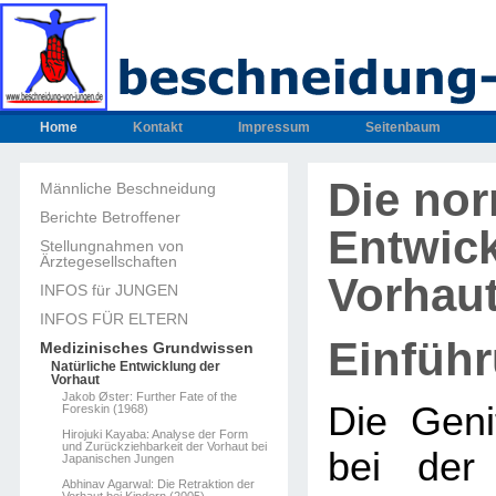
Home
Kontakt
Impressum
Seitenbaum
Die no
Männliche Beschneidung
Berichte Betroffener
Entwic
Stellungnahmen von
Ärztegesellschaften
Vorhau
INFOS für JUNGEN
INFOS FÜR ELTERN
Einfüh
Medizinisches Grundwissen
Natürliche Entwicklung der
Vorhaut
Jakob Øster: Further Fate of the
Die Geni
Foreskin (1968)
Hirojuki Kayaba: Analyse der Form
und Zurückziehbarkeit der Vorhaut bei
bei der
Japanischen Jungen
Abhinav Agarwal: Die Retraktion der