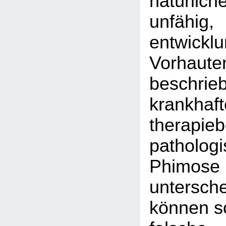
natürlich
unfähig,
entwickl
Vorhaute
beschrie
krankhaft
therapieb
patholog
Phi
untersc
können so