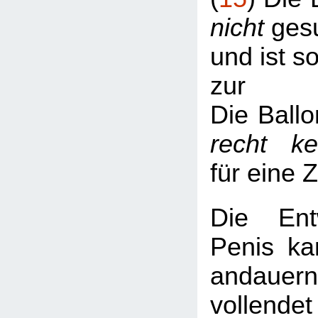
nicht
gesu
und ist s
zur
Die Ballo
recht k
für eine 
Die Ent
Penis ka
andaue
vollend