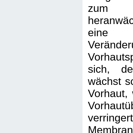
zum
heranwä
eine
Veränder
Vorhaut
sich, de
wächst sc
Vorhaut, 
Vorhautü
verri
Membran