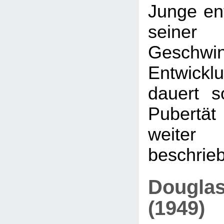
Junge ent
seiner 
Geschwi
Entwicklu
dauert s
Pubertät 
weit
beschrieb
Douglas
(1949)