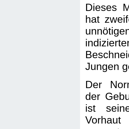
Dieses M
hat zweif
unnötige
indizierte
Beschnei
Jungen ge
Der Nor
der Gebu
ist sei
Vorhau