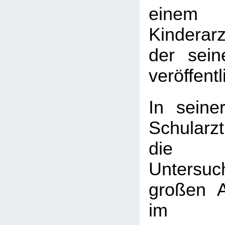
einem
Kinderarz
der sein
veröffentl
In seine
Schularzt
die k
Untersu
großen 
im Sc