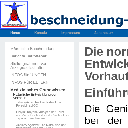
Home
Kontakt
Impressum
Seitenbaum
Die no
Männliche Beschneidung
Berichte Betroffener
Entwic
Stellungnahmen von
Ärztegesellschaften
Vorhau
INFOS für JUNGEN
INFOS FÜR ELTERN
Einfüh
Medizinisches Grundwissen
Natürliche Entwicklung der
Vorhaut
Jakob Øster: Further Fate of the
Die Geni
Foreskin (1968)
Hirojuki Kayaba: Analyse der Form
und Zurückziehbarkeit der Vorhaut bei
bei der
Japanischen Jungen
Abhinav Agarwal: Die Retraktion der