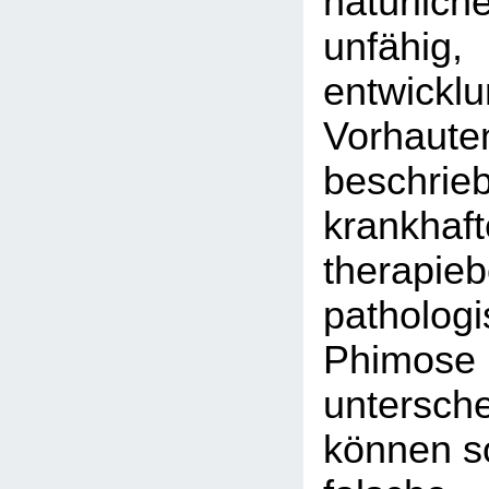
natürlich
unfähig,
entwickl
Vorhaute
beschrie
krankhaft
therapieb
patholog
Phi
untersc
können so