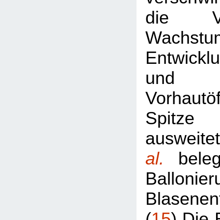
die V
Wachst
Entwickl
und 
Vorhautö
Spitze
ausweit
al.
bele
Ballon
Blasenen
(
15
) Die 