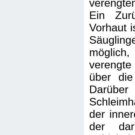
verengte
Ein Zur
Vorhaut is
Säugl
möglic
verengte
über die
Darüber 
Schleimh
der inner
der daru