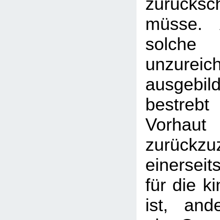
zurücks
müsse. 
sol
unzureic
ausgebi
bestreb
Vorhau
zurückz
einersei
für die k
ist, and