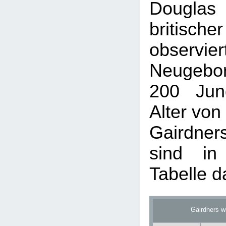
Douglas 
britisch
obser
Neugebo
200 Jun
Alter von
Gairdne
sind in
Tabelle da
Gairdners w