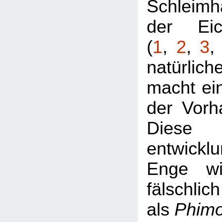
Schleimh
der Eic
(
1
,
2
,
3
natürlic
macht ei
der Vorh
Diese
entwickl
Enge wi
fälschlich
als
Phim