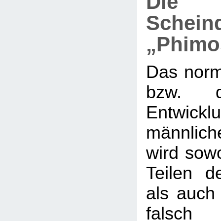
Die
Schein
„Phimo
Das nor
bzw. d
Entwi
männlic
wird sow
Teilen de
als auch 
falsch 