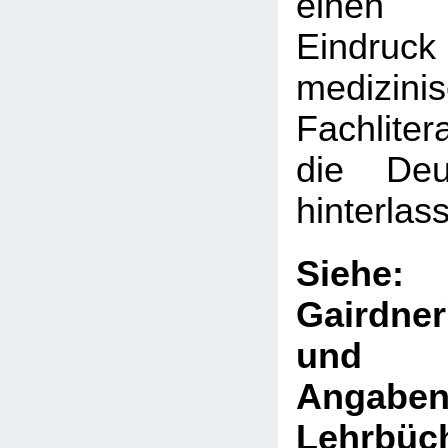
einen 
Eindru
medizini
Fachliter
die Deut
hinterlas
Sie
Gairdne
und V
Ang
Lehrb