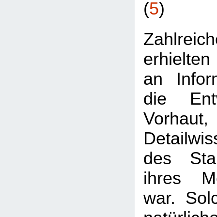
(
5
)
Zahlre
erhielten
an Infor
die Ent
Vorhaut
Detailwis
des Stan
ihres Me
war. Sol