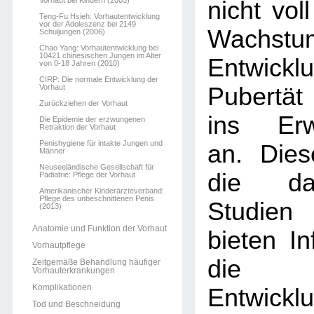
Vorhaut bei Kindern (2005)
nicht voll
Teng-Fu Hsieh: Vorhautentwicklung
vor der Adoleszenz bei 2149
Wachst
Schuljungen (2006)
Chao Yang: Vorhautentwicklung bei
10421 chinesischen Jungen im Alter
Entwickl
von 0-18 Jahren (2010)
CIRP: Die normale Entwicklung der
Vorhaut
Pubertät
Zurückziehen der Vorhaut
ins Erw
Die Epidemie der erzwungenen
Retraktion der Vorhaut
Penishygiene für intakte Jungen und
an. Dies
Männer
Neuseeländische Gesellschaft für
die dar
Pädiatrie: Pflege der Vorhaut
Amerikanischer Kinderärzteverband:
Pflege des unbeschnittenen Penis
Studien
(2013)
Anatomie und Funktion der Vorhaut
bieten In
Vorhautpflege
die 
Zeitgemäße Behandlung häufiger
Vorhauterkrankungen
Komplikationen
Entwi
Tod und Beschneidung