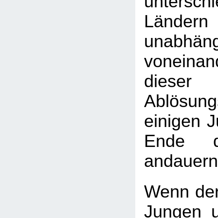
unterschi
Länder
unabhäng
vonein
diese
Ablösun
einigen 
Ende d
andauern
Wenn der
Jungen 