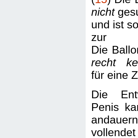
nicht
gesu
und ist s
zur
Die Ballo
recht k
für eine 
Die Ent
Penis ka
andaue
vollend