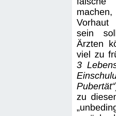
falsc
machen,
Vorhaut 
sein soll
Ärzten k
viel zu f
3 Lebens
Einschul
Pubertät“
zu diese
„unbeding