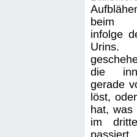
Aufblähe
beim Wa
infolge 
Urins.
gescheh
die inn
gerade v
löst, ode
hat, was 
im dritt
passier