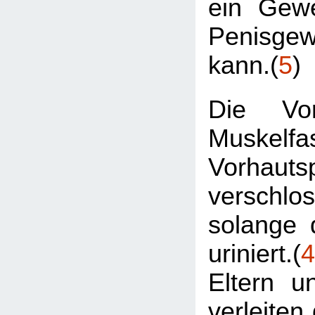
ein Gew
Penisge
kann.(
5
)
Die Vor
Muskelfa
Vorhautsp
verschl
solange 
uriniert.(
4
Eltern u
verleiten