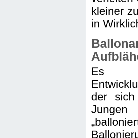
kleiner zu
in Wirklich
Ballona
Aufbläh
Es g
Entwickl
der sic
Jungen 
„ballonier
Balloni