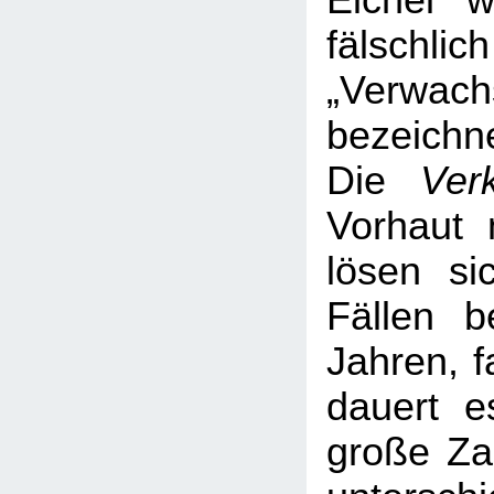
Eichel 
fälsc
„Verwach
bezeichne
Die
Ver
Vorhaut 
lösen si
Fällen b
Jahren, f
dauert e
große Za