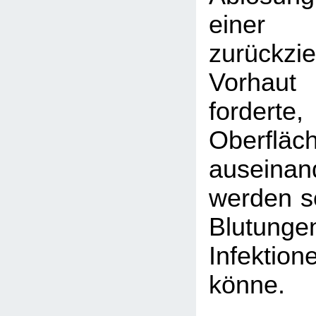
eine
zurückzi
Vorhaut 
fordert
Oberfl
auseina
werden so
Blutu
Infektion
könne.