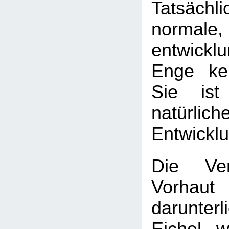
Tatsäch
normale,
entwickl
Enge kei
Sie ist
natürlich
Entwickl
Die Ver
Vorha
darunter