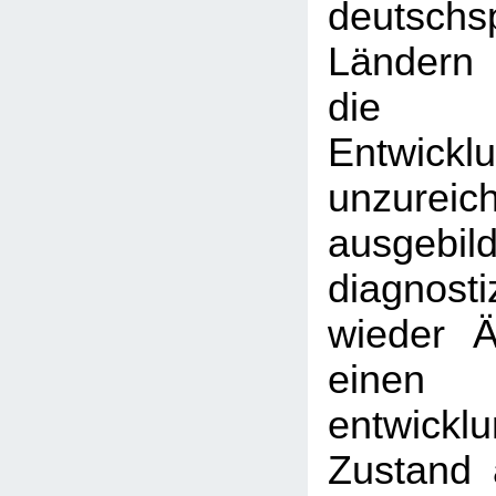
deutschs
Ländern
die 
Entwicklu
unzureic
ausgebil
diagnost
wieder Är
einen
entwickl
Zustand 