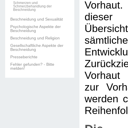
Vorhaut.
Schmerzen und
Schmerzbehandlung der
Beschneidung
dieser 
Beschneidung und Sexualität
Übers
Psychologische Aspekte der
Beschneidung
sämtlich
Beschneidung und Religion
Gesellschaftliche Aspekte der
Entwi
Beschneidung
Presseberichte
Zurückzi
Fehler gefunden? - Bitte
melden!
Vorhaut 
zur Vorh
werden c
Reihenfol