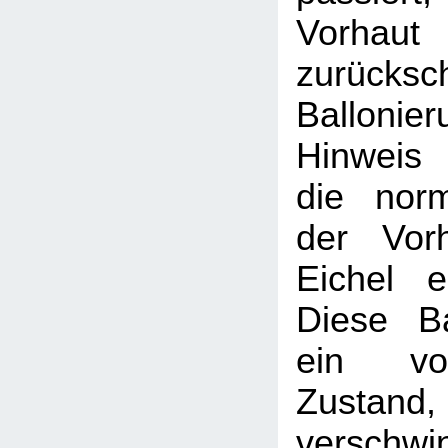
Vorhaut
zurücksc
Balloni
Hinweis
die nor
der Vor
Eichel e
Diese Ba
ein vor
Zustand, 
verschwi