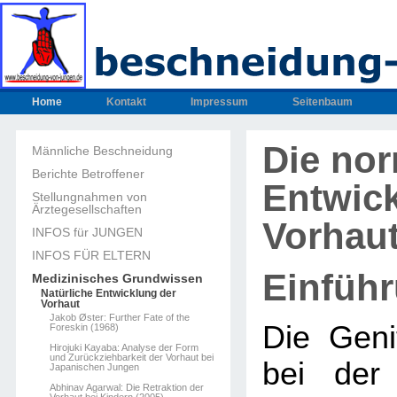
Home
Kontakt
Impressum
Seitenbaum
Die no
Männliche Beschneidung
Berichte Betroffener
Entwic
Stellungnahmen von
Ärztegesellschaften
Vorhau
INFOS für JUNGEN
INFOS FÜR ELTERN
Einfüh
Medizinisches Grundwissen
Natürliche Entwicklung der
Vorhaut
Jakob Øster: Further Fate of the
Die Geni
Foreskin (1968)
Hirojuki Kayaba: Analyse der Form
und Zurückziehbarkeit der Vorhaut bei
bei der
Japanischen Jungen
Abhinav Agarwal: Die Retraktion der