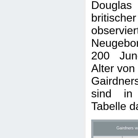
Douglas 
britisch
obser
Neugebo
200 Jun
Alter von
Gairdne
sind in
Tabelle da
Gairdners w