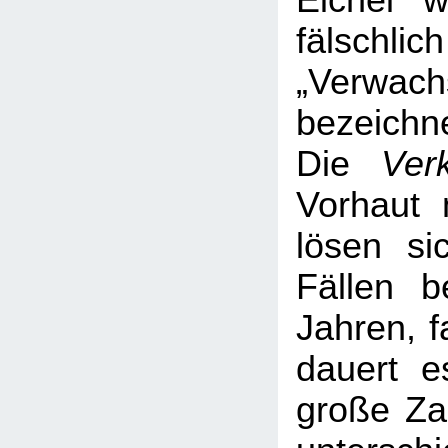
Eichel 
fälsc
„Verwach
bezeichne
Die
Ver
Vorhaut 
lösen si
Fällen b
Jahren, f
dauert e
große Za