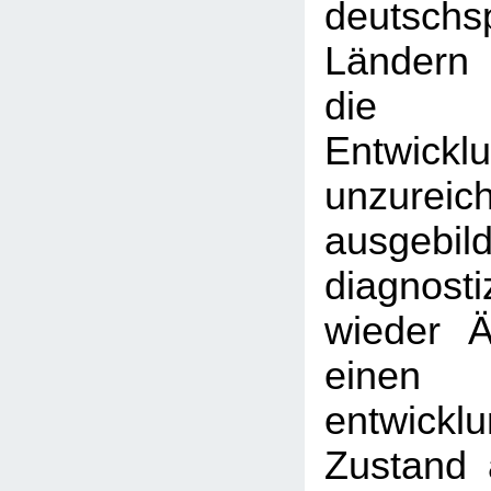
deutschs
Ländern
die 
Entwicklu
unzureic
ausgebil
diagnost
wieder Är
einen
entwickl
Zustand 