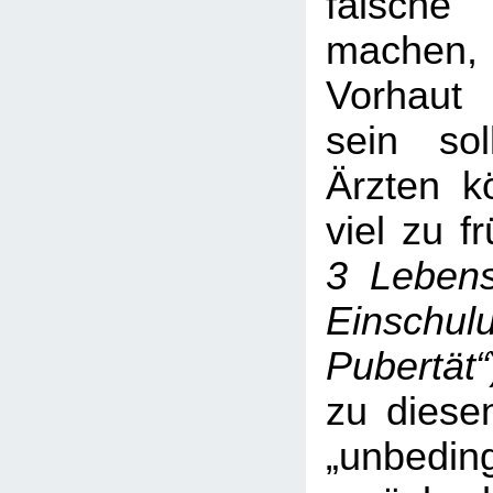
falsc
machen,
Vorhaut 
sein soll
Ärzten k
viel zu f
3 Lebens
Einschul
Pubertät“
zu diese
„unbeding