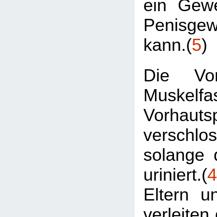
ein Gew
Penisge
kann.(
5
)
Die Vor
Muskelfa
Vorhautsp
verschl
solange 
uriniert.(
4
Eltern u
verleiten