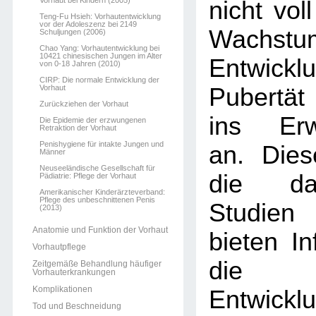
Vorhaut bei Kindern (2005)
nicht voll
Teng-Fu Hsieh: Vorhautentwicklung
vor der Adoleszenz bei 2149
Wachst
Schuljungen (2006)
Chao Yang: Vorhautentwicklung bei
10421 chinesischen Jungen im Alter
Entwickl
von 0-18 Jahren (2010)
CIRP: Die normale Entwicklung der
Vorhaut
Pubertät
Zurückziehen der Vorhaut
ins Erw
Die Epidemie der erzwungenen
Retraktion der Vorhaut
Penishygiene für intakte Jungen und
an. Dies
Männer
Neuseeländische Gesellschaft für
die dar
Pädiatrie: Pflege der Vorhaut
Amerikanischer Kinderärzteverband:
Pflege des unbeschnittenen Penis
Studien
(2013)
Anatomie und Funktion der Vorhaut
bieten In
Vorhautpflege
die 
Zeitgemäße Behandlung häufiger
Vorhauterkrankungen
Komplikationen
Entwi
Tod und Beschneidung