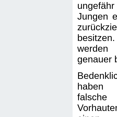
ungefäh
Jungen ei
zurückzi
besitzen.
werden 
genauer 
Bedenkli
haben
falsch
Vorhaute