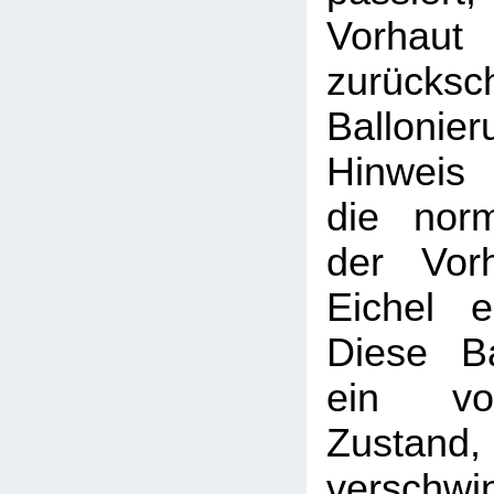
Vorhaut
zurücksc
Balloni
Hinweis
die nor
der Vor
Eichel e
Diese Ba
ein vor
Zustand, 
verschwi