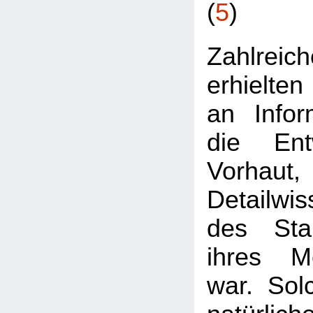
(
5
)
Zahlre
erhielten
an Infor
die Ent
Vorhaut
Detailwis
des Stan
ihres Me
war. Sol