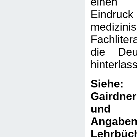
einen 
Eindru
medizini
Fachliter
die Deut
hinterlas
Sie
Gairdne
und V
Ang
Lehrb