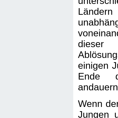
unterschi
Länder
unabhäng
vonein
diese
Ablösun
einigen 
Ende d
andauern
Wenn der
Jungen 