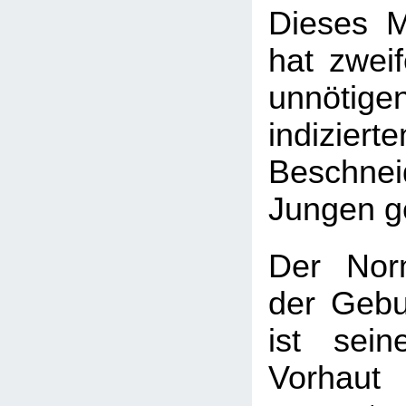
Dieses M
hat zweif
unnötige
indizierte
Beschnei
Jungen ge
Der Nor
der Gebu
ist sei
Vorhau