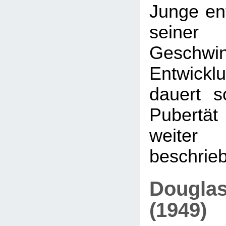
Junge ent
seiner 
Geschwi
Entwicklu
dauert s
Pubertät 
weit
beschrieb
Douglas
(1949)