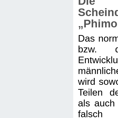
Die
Schein
„Phimo
Das nor
bzw. d
Entwi
männlic
wird sow
Teilen de
als auch 
falsch 