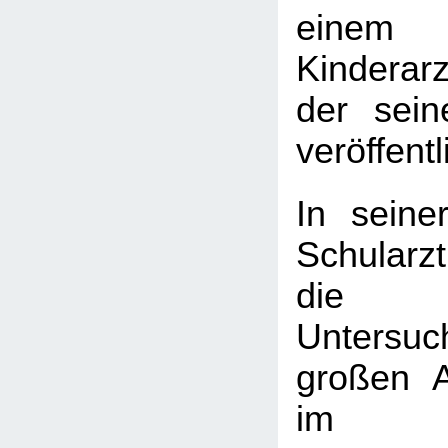
einem
Kinderarz
der sein
veröffentl
In seine
Schularzt
die k
Untersu
großen 
im Sc