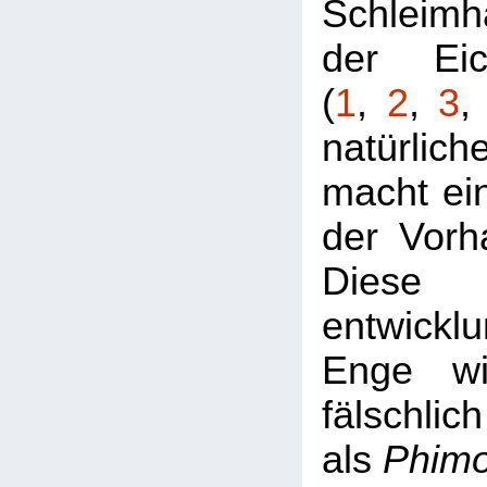
Schleimh
der Eic
(
1
,
2
,
3
natürlic
macht ei
der Vorh
Diese
entwickl
Enge wi
fälschlich
als
Phim