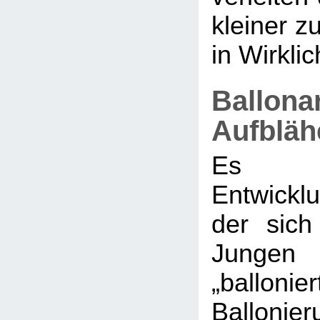
kleiner zu
in Wirklich
Ballona
Aufbläh
Es g
Entwickl
der sic
Jungen 
„ballonier
Balloni