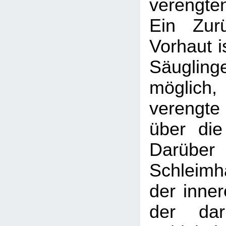
verengte
Ein Zur
Vorhaut is
Säugl
möglic
verengte
über die
Darüber 
Schleimh
der inner
der daru