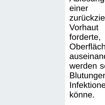
eine
zurückzi
Vorhaut 
fordert
Oberfl
auseina
werden so
Blutu
Infektion
könne.