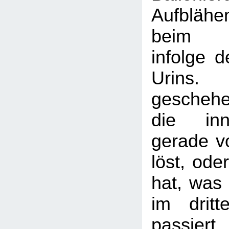
Aufblähe
beim Wa
infolge 
Urins.
gescheh
die inn
gerade v
löst, ode
hat, was 
im dritt
passier