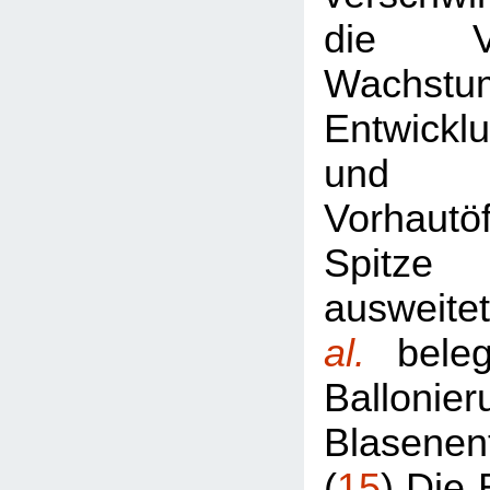
die V
Wachst
Entwickl
und 
Vorhautö
Spitze
ausweit
al.
bele
Ballon
Blasenen
(
15
) Die 