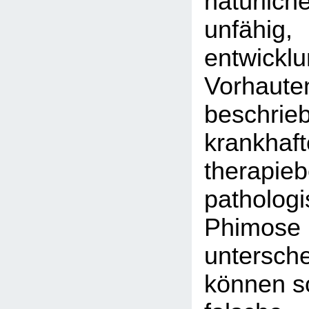
natürlich
unfähig,
entwickl
Vorhaute
beschrie
krankhaft
therapieb
patholog
Phi
untersc
können so