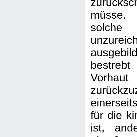
zurücks
müsse. 
sol
unzureic
ausgebi
bestreb
Vorhau
zurückz
einersei
für die k
ist, and