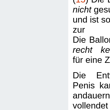
nicht
gesu
und ist s
zur
Die Ballo
recht k
für eine 
Die Ent
Penis ka
andaue
vollend