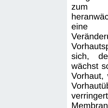
zum
heranwä
eine
Veränder
Vorhaut
sich, de
wächst sc
Vorhaut, 
Vorhautü
verri
Membran