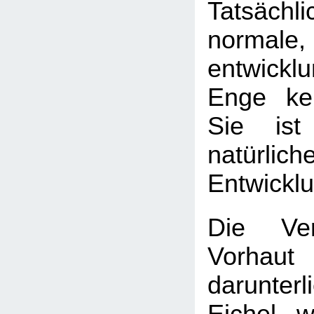
Tatsäch
normale,
entwickl
Enge kei
Sie ist
natürlich
Entwickl
Die Ver
Vorha
darunter