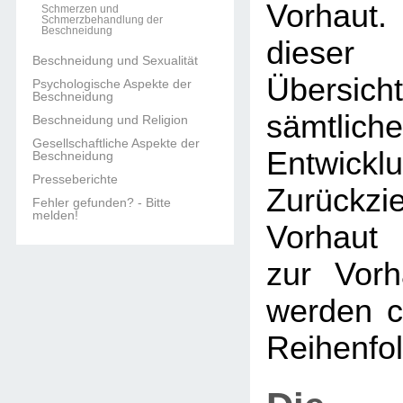
Vorhaut.
Schmerzen und
Schmerzbehandlung der
Beschneidung
dieser 
Beschneidung und Sexualität
Übers
Psychologische Aspekte der
Beschneidung
sämtlich
Beschneidung und Religion
Gesellschaftliche Aspekte der
Entwi
Beschneidung
Presseberichte
Zurückzi
Fehler gefunden? - Bitte
melden!
Vorhaut 
zur Vorh
werden c
Reihenfol