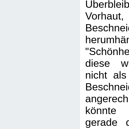
Überbl
Vorhaut,
Beschn
herumhä
"Schönhe
diese we
nicht als
Beschnei
angere
könnte
gerade 