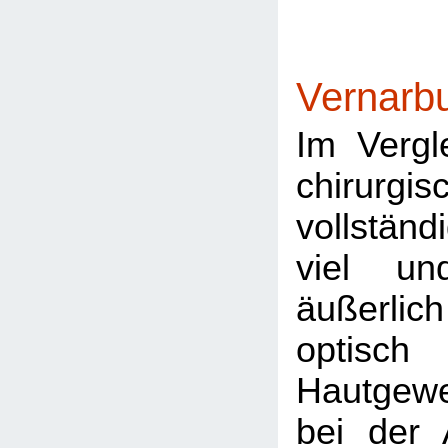
Vernarb
Im Vergl
chirurgis
vollständ
viel un
äußerli
optisch 
Hautgew
bei der 