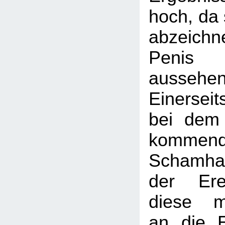
hoch, da 
abzeich
Penis 
ausse
Einerseit
bei dem
kommend
Schamha
der Ere
diese mö
an die E