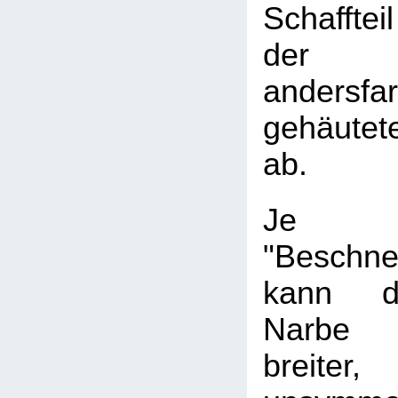
Schafftei
der
andersfar
gehäutet
ab.
Je
"Beschne
kann d
Narbe s
breit