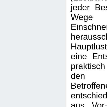
jeder Be
Wege
Einschne
heraussc
Hauptlus
eine Ent
praktis
den 
Betroff
entschie
aus Vor-I