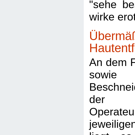
"sehe be
wirke ero
Übermä
Hautent
An dem F
sow
Beschnei
der j
Operat
jeweilig