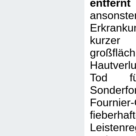
entfernt
ansonst
Erkrank
kurze
großfläch
Hautverl
Tod fü
Sonderf
Fournie
fieberhaf
Leistenre