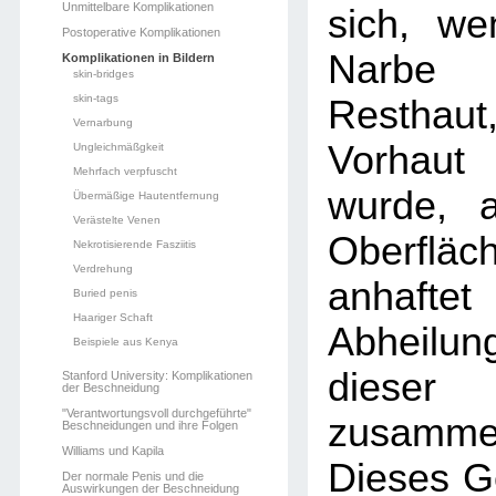
Unmittelbare Komplikationen
sich, w
Postoperative Komplikationen
Narbe 
Komplikationen in Bildern
skin-bridges
skin-tags
Restha
Vernarbung
Vorhaut 
Ungleichmäßgkeit
Mehrfach verpfuscht
wurde, 
Übermäßige Hautentfernung
Verästelte Venen
Oberfläc
Nekrotisierende Fasziitis
Verdrehung
anhaft
Buried penis
Haariger Schaft
Abheilun
Beispiele aus Kenya
dieser 
Stanford University: Komplikationen
der Beschneidung
"Verantwortungsvoll durchgeführte"
zusamme
Beschneidungen und ihre Folgen
Williams und Kapila
Dieses G
Der normale Penis und die
Auswirkungen der Beschneidung