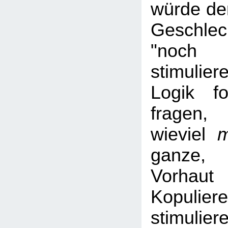
würde de
Geschlec
"noc
stimuli
Logik f
fra
wieviel
m
ganze, 
Vorhaut
Kopuli
stimulier