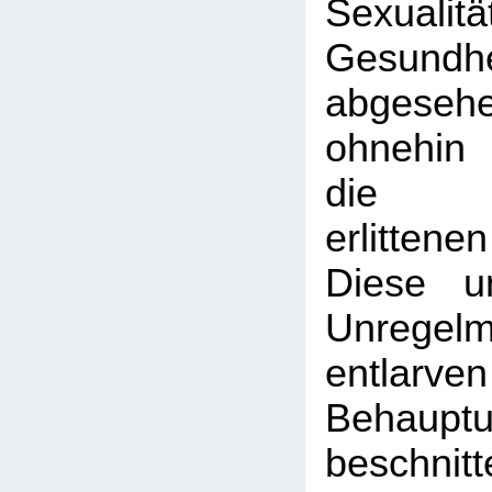
Sexuali
Gesun
abgese
ohnehin 
die Be
erlitte
Diese un
Unregelm
entlarve
Behaup
beschni