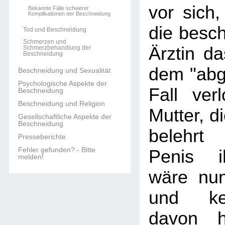
vor sich
Bekannte Fälle schwerer
Komplikationen der Beschneidung
die besch
Tod und Beschneidung
Schmerzen und
Ärztin da
Schmerzbehandlung der
Beschneidung
dem "abg
Beschneidung und Sexualität
Psychologische Aspekte der
Fall ver
Beschneidung
Beschneidung und Religion
Mutter, d
Gesellschaftliche Aspekte der
Beschneidung
belehrt
Presseberichte
Fehler gefunden? - Bitte
Penis i
melden!
wäre nun 
und ke
davon h