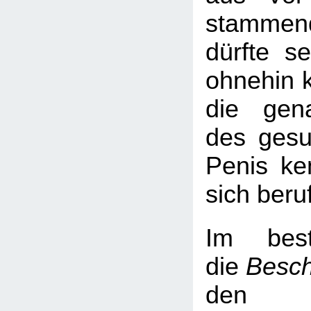
stamm
dürfte s
ohnehin 
die gen
des gesu
Penis ken
sich beru
Im best
die
Besch
den 