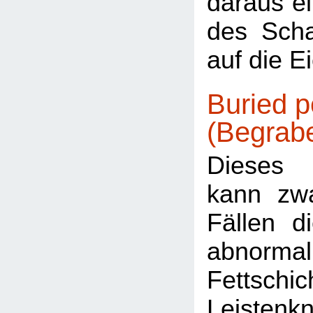
daraus e
des Scha
auf die Ei
Buried p
(Begrab
Dieses P
kann zwa
Fällen d
abnor
Fettsch
Leisten