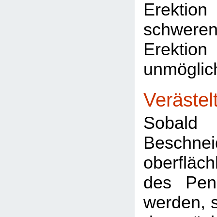
Erektion
schwere
Erekt
unmöglic
Verästel
Sobald
Beschn
oberfläc
des Peni
werden, s