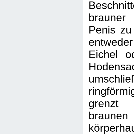
Beschnitt
brauner
Penis zu
entweder
Eichel 
Hodensa
umschl
ringfö
grenzt 
braunen 
körperha