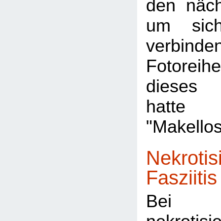
den näc
um sic
verbi
Fotorei
dieses 
hatte
"Makellos
Nekrotis
Fasziitis
Be