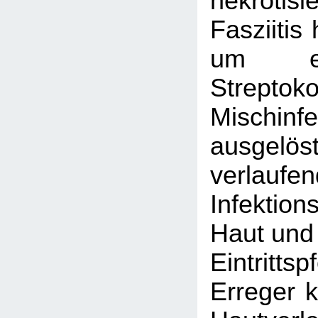
nekrotisi
Fasziitis
um ei
Strepto
Mischinfe
ausgelös
verlaufe
Infektion
Haut und 
Eintritts
Erreger k