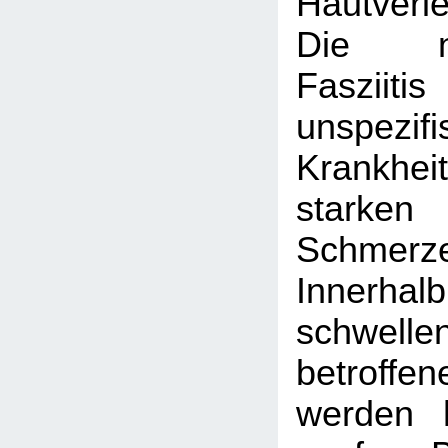
Hautverl
Die nek
Fasziiti
unspezif
Krankhei
starke
Schmerze
Innerhal
schwe
betroffen
werden 