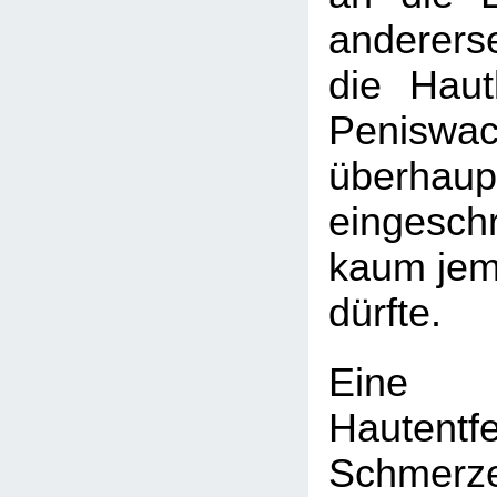
anderers
die Haut
Peniswa
überhaup
eingesc
kaum je
dürfte.
Eine 
Hautentf
Schmer