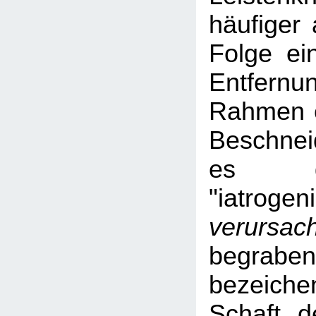
häufiger 
Folge ei
Entfernu
Rahmen e
Beschne
es d
"iatrogen
verursach
begrabe
bezeich
Schaft d