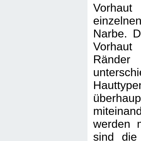
Vorhau
einzeln
Narbe. D
Vorhaut
Ränder 
unterschi
Hautty
überh
miteinan
werden 
sind die