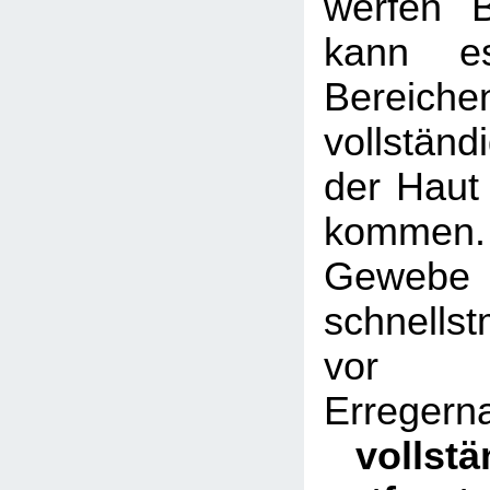
werfen B
kann e
Bereich
vollständ
der Haut
kommen. 
Gewe
schnellst
vo
Errege
vollst