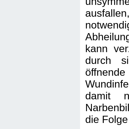
unsymmet
ausfall
notwendi
Abheilun
kann ver
durch si
öffnen
Wundinf
damit n
Narbenb
die Folge