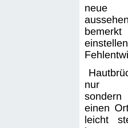
neue P
aussehe
bemerk
einstell
Fehlentwi
Hautbrüc
nur un
sondern
einen O
leicht s