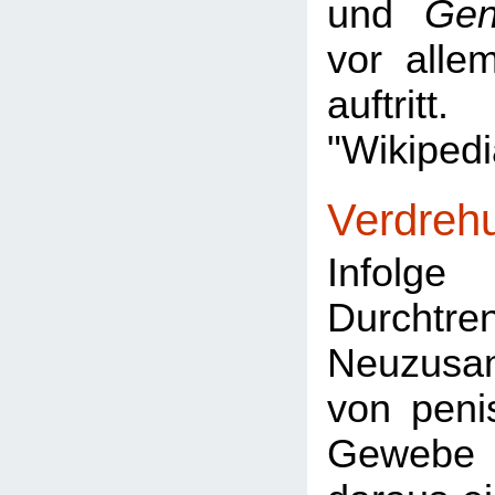
und
Gen
vor alle
auftrit
"Wikipedi
Verdreh
Info
Durcht
Neuzusa
von pen
Gewebe