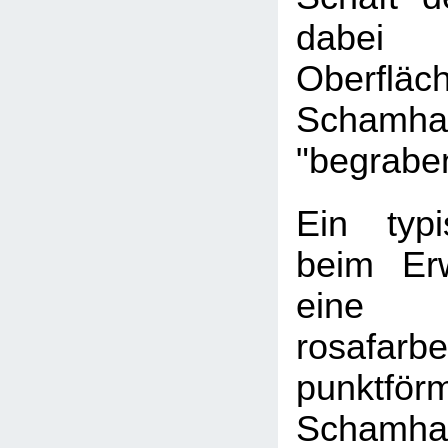
dabei
Oberf
Schamha
"begrabe
Ein typi
beim Er
eine s
rosafarbe
punkt
Schamha