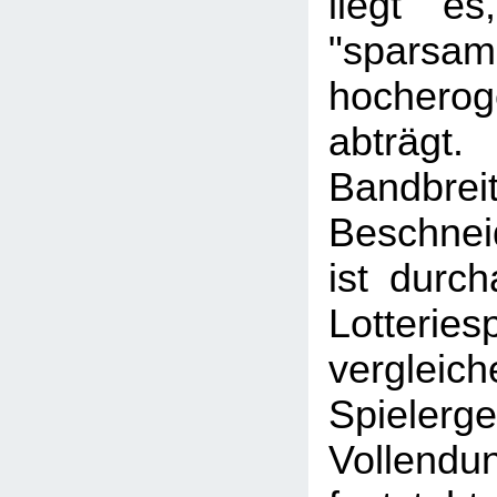
liegt e
"spars
hochero
abträgt
Bandb
Beschnei
ist durc
Lotter
verglei
Spielerg
Vollendun