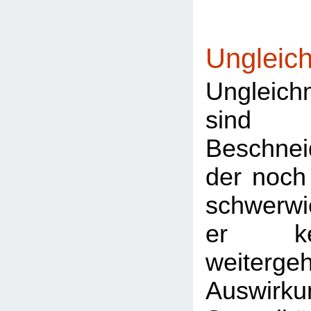
Ungleic
Ungleich
sin
Beschnei
der noch
schwerwi
er ke
weiterge
Auswirk